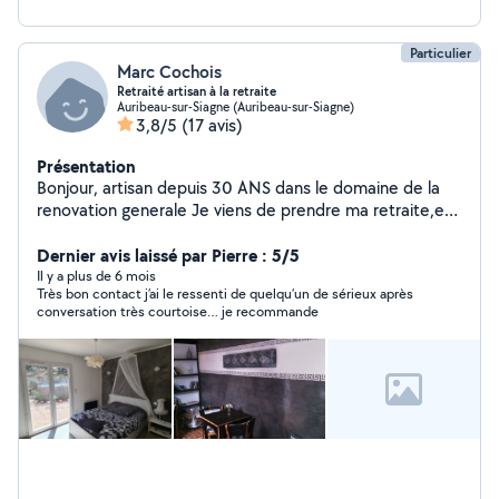
Particulier
Marc Cochois
Retraité artisan à la retraite
Auribeau-sur-Siagne (Auribeau-sur-Siagne)
3,8/5
(17 avis)
Présentation
Bonjour, artisan depuis 30 ANS dans le domaine de la
renovation generale Je viens de prendre ma retraite,et
j'offre mes services qui seront faits dans les regles de
l'art et le respect des délais, MES PRESTATIONS SONT
Dernier avis laissé par Pierre : 5/5
DE QUALITE avec des prix tres compétitifs. bien
Il y a plus de 6 mois
Très bon contact j’ai le ressenti de quelqu’un de sérieux après
cordialement à vous
conversation très courtoise… je recommande