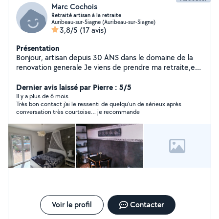
Marc Cochois
Retraité artisan à la retraite
Auribeau-sur-Siagne (Auribeau-sur-Siagne)
3,8/5
(17 avis)
Présentation
Bonjour, artisan depuis 30 ANS dans le domaine de la
renovation generale Je viens de prendre ma retraite,et
j'offre mes services qui seront faits dans les regles de
l'art et le respect des délais, MES PRESTATIONS SONT
Dernier avis laissé par Pierre : 5/5
DE QUALITE avec des prix tres compétitifs. bien
Il y a plus de 6 mois
Très bon contact j’ai le ressenti de quelqu’un de sérieux après
cordialement à vous
conversation très courtoise… je recommande
Voir le profil
Contacter