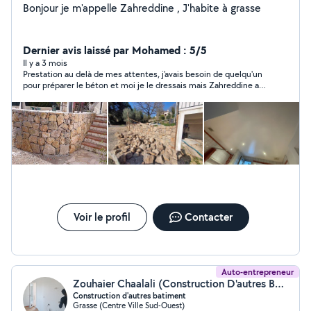
Bonjour je m'appelle Zahreddine , J'habite à grasse
Dernier avis laissé par Mohamed : 5/5
Il y a 3 mois
Prestation au delà de mes attentes, j'avais besoin de quelqu'un
pour préparer le béton et moi je le dressais mais Zahreddine a
pris en main le chantier et a permis que la réalisation de la dalle
soit parfaite. Personne aussi très agréable et qui travaille
sérieusement et rapidement. Nous étions 4 avec lui et le
travail a été terminé en 4h pour 2.5m3 de béton.
Voir le profil
Contacter
Auto-entrepreneur
Zouhaier Chaalali (Construction D'autres Bâtiments)
Construction d'autres batiment
Grasse (Centre Ville Sud-Ouest)