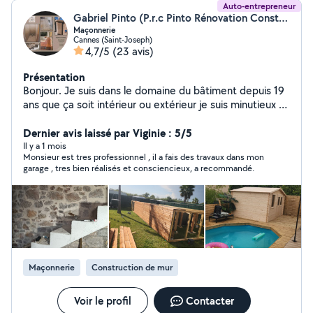
Auto-entrepreneur
Gabriel Pinto (P.r.c Pinto Rénovation Construction)
Maçonnerie
Cannes (Saint-Joseph)
4,7/5
(23 avis)
Présentation
Bonjour. Je suis dans le domaine du bâtiment depuis 19
ans que ça soit intérieur ou extérieur je suis minutieux et
ambitieux je résous tout problème et solutions à vos
besoins.
Dernier avis laissé par Viginie : 5/5
Il y a 1 mois
Monsieur est tres professionnel , il a fais des travaux dans mon
garage , tres bien réalisés et consciencieux, a recommandé.
Maçonnerie
Construction de mur
Voir le profil
Contacter