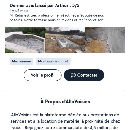
Montage meuble Vous pouvez me joindre au tel mon
Dernier avis laissé par Arthur : 5/5
numéro est affiché sur mon profil
Il y a 5 mois
Mr Rebai est très professionnel, réactif et a l'écoute de nos
besoins. Notre terrasse nous en rêvions et Mr Rebai et son
équipe l'a réalisé. très bon travail merci beaucoup !
Maçonnerie
Montage de muret
Voir le profil
Contacter
À Propos d’AlloVoisins
AlloVoisins est la plateforme dédiée aux prestations de
services et à la location de matériel à proximité de chez
vous ! Rejoignez notre communauté de 4,5 millions de