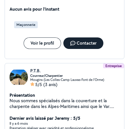
de maison toiture et gouttière
Aucun avis pour l'instant
Maçonnerie
Voir le profil
Contacter
Entreprise
P.T.B.
Couvreur/Charpentier
Mougins (Les Colles-Camp Lauvas-Font de l'Orme)
5/5
(3 avis)
Présentation
Nous sommes spécialisés dans la couverture et la
charpente dans les Alpes-Maritimes ainsi que le Var.
Avec plus de 500 chantiers à notre actif, notre équipe
réunit des couvreurs passionnés, formés aux techniques
Dernier avis laissé par Jeremy : 5/5
traditionnelles et aux innovations modernes, pour des
Il y a 6 mois
Prestation réaliser avec rapidité et professionnalisme.