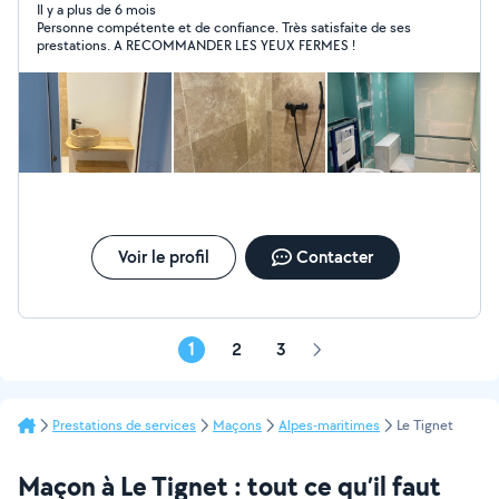
rénovation et bien plus encore. Avec mon expertise et
Il y a plus de 6 mois
Personne compétente et de confiance. Très satisfaite de ses
mon savoir-faire, je vous garantis un travail soigné,
prestations. A RECOMMANDER LES YEUX FERMES !
rapide et efficace. Que vous soyez un particulier ou un
professionnel, je suis à votre disposition pour vous
apporter des solutions adaptées à vos besoins.
N'hésitez pas à me contacter pour un devis ou pour
discuter de votre
Voir le profil
Contacter
1
2
3
Page
suivante
Prestations de services
Maçons
Alpes-maritimes
Le Tignet
Maçon à Le Tignet : tout ce qu’il faut