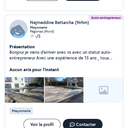
Auto-entrepreneur
Nejmeddine Bettarcha (Nrhm)
Maçonnerie
Pégomas (Nord)
-/5
Présentation
Bonjour je viens d'arriver avec vs avec un statut auto-
entrepreneur Avec une expérience de 15 ans _ tous
types de travaux maçonnerie Des murs de
soutènement _construction et rénovation piscines
Aucun avis pour l'instant
Carlage intérieur extérieur Vs pouvez me joindre
directement au téléphone
Maçonnerie
Voir le profil
Contacter