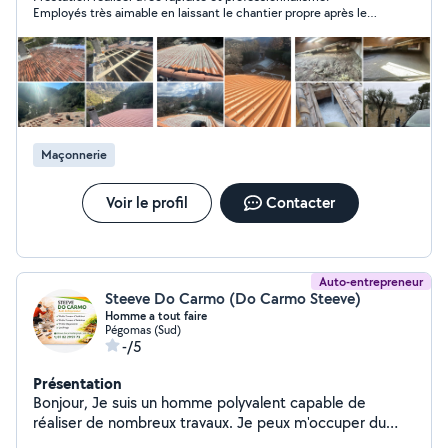
résultats fiables et esthétiques SANS aucune sous
Employés très aimable en laissant le chantier propre après leur
traitance. Nous accompagnons les particuliers comme
travaux. Je recommande grandement. Encore merci
les professionnels dans tous les projets: réparation de
toiture, rénovation de charpente, isolation thermique et
étanchéité, pose de fenêtres de toit, zinguerie et
reprise de couverture après sinistre.
Maçonnerie
Voir le profil
Contacter
Auto-entrepreneur
Steeve Do Carmo (Do Carmo Steeve)
Homme a tout faire
Pégomas (Sud)
-/5
Présentation
Bonjour, Je suis un homme polyvalent capable de
réaliser de nombreux travaux. Je peux m'occuper du
nettoyage au karcher (terrasse, bords de piscine, etc.),