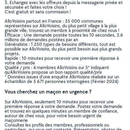
3. Echangez avec les offreurs depuis la messagerie privée et
sécurisée et faites votre choix !
C’est gratuit et sans commission !
AlloVoisins partout en France : 35 000 communes
représentées sur AlloVoisins, du plus petit village à la plus
grande ville, trouvez un membre à proximité de chez vous !
Efficace : Une demande postée toutes les 10 secondes, 3.6
millions de demandes postées par an
Généraliste : 1 250 types de besoins différents, tout est
possible sur AlloVoisins, du plus petit besoin aux plus grands
projets.
Rapide : 10 minutes pour recevoir une première réponse à
votre demande
Qualité / prix : 4 membres AlloVoisins sur 5* indiquent
qu’AlloVoisins propose un bon rapport qualité/prix
* Données issues d’une enquête AlloVoisins réalisée sur un
échantillon de 5 671 personnes interrogées (Février 2024)
Vous cherchez un maçon en urgence ?
Sur AlloVoisins, seulement 10 minutes pour recevoir une
première réponse à votre demande. Postez votre demande
et trouvez en quelques minutes un membre de confiance,
autour de chez vous, pour votre besoin urgent de
maçonnerie
Consultez les profils des membres, professionnels ou
particuliers, qui vous ont contacté. Présentation, photos de