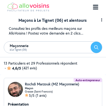
Maçons à Le Tignet (06) et alentours
Consultez les profils des meilleurs maçons sur
AlloVoisins ! Postez votre demande en 2 clics...
Maçonnerie
Reche
à Le Tignet (06)
13 Particuliers et 29 Professionnels répondent
-
4,6/5
(421 avis)
Auto-entrepreneur
Rochdi Marzouk (MZ Maçonnerie)
Maçon
Grasse (Saint-Francois)
5/5
(1 avis)
Présentation