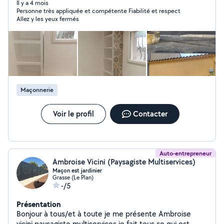
Déplacement et devis gratuits, n'hésitez pas à me
Il y a 4 mois
Personne très appliquée et compétente Fiabilité et respect
contacter.
Allez y les yeux fermés
Maçonnerie
Voir le profil
Contacter
Auto-entrepreneur
Ambroise Vicini (Paysagiste Multiservices)
Maçon est jardinier
Grasse (Le Plan)
-/5
Présentation
Bonjour à tous/et à toute je me présente Ambroise
vicini paysagiste multiservices je fait tous se qui est