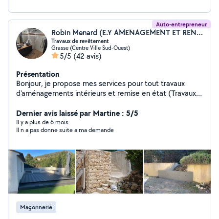
Auto-entrepreneur
Robin Menard (E.Y AMENAGEMENT ET RENOVATION)
Travaux de revêtement
Grasse (Centre Ville Sud-Ouest)
5/5
(42 avis)
Présentation
Bonjour, je propose mes services pour tout travaux
d'aménagements intérieurs et remise en état (Travaux
de revêtement sol et murs , spécialisation carrelage ) et
également je propose mes services pour
Dernier avis laissé par Martine : 5/5
l'aménagement extérieur ( créations en maçonnerie:
Il y a plus de 6 mois
Il n a pas donne suite a ma demande
clôture ,escalier, dalle, chape et leurs revêtements de
sols ).
Maçonnerie