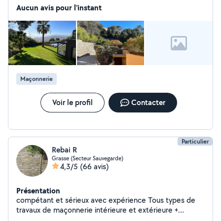
ainsi que des travaux de jardinage : taille, tonte de
Aucun avis pour l'instant
pelouse, débroussaillage. Je réalise également des
petits travaux de maçonnerie, comme le dallage, la
construction de murs en pierre, et divers
aménagements extérieurs. Sérieux, motivé et soigneux
dans mon travail, je reste à votre disposition pour
étudier vos besoins.
Maçonnerie
Voir le profil
Contacter
Particulier
Rebai R
Grasse (Secteur Sauvegarde)
4,3/5
(66 avis)
Présentation
compétant et sérieux avec expérience Tous types de
travaux de maçonnerie intérieure et extérieure +
peinture et façade et piscine Carrelage Rénovation sdb