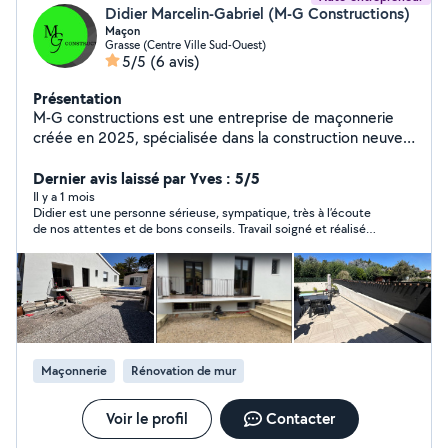
Didier Marcelin-Gabriel (M-G Constructions)
Maçon
Grasse (Centre Ville Sud-Ouest)
5/5
(6 avis)
Présentation
M-G constructions est une entreprise de maçonnerie
créée en 2025, spécialisée dans la construction neuve,
la rénovation et les aménagements extérieurs. Nous
mettons notre savoir-faire artisanal et notre rigueur
Dernier avis laissé par Yves : 5/5
professionnelle au service de projets durables,
Il y a 1 mois
Didier est une personne sérieuse, sympatique, très à l’écoute
esthétiques et conformes aux normes en vigueur. Nous
de nos attentes et de bons conseils. Travail soigné et réalisé
intervenons auprès des particuliers et professionnels
dans les règles de l’art. Chantier très bien protégé et nettoyé
pour tous travaux de maçonnerie générale : fondations,
chaque jour. je recommande virement
ouverture en sous œuvre, murs, cloisons, faux plafond,
carrelage, extensions, rénovations, terrasses, murets et
petits travaux À l'écoute de nos clients, nous assurons
un accompagnement personnalisé, des devis clairs et un
travail de qualité, réalisé dans le respect des délais et
Maçonnerie
Rénovation de mur
du budget.
Voir le profil
Contacter