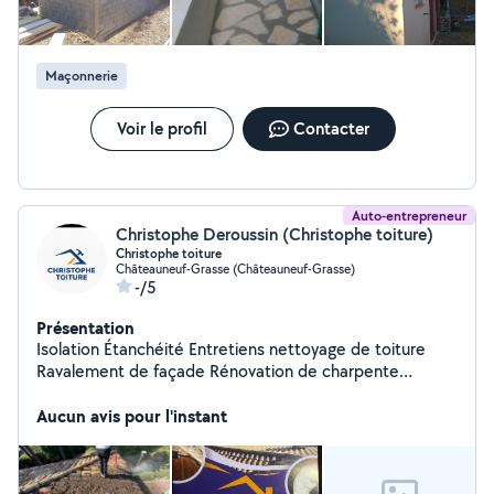
Maçonnerie
Voir le profil
Contacter
Auto-entrepreneur
Christophe Deroussin (Christophe toiture)
Christophe toiture
Châteauneuf-Grasse (Châteauneuf-Grasse)
-/5
Présentation
Isolation Étanchéité Entretiens nettoyage de toiture
Ravalement de façade Rénovation de charpente
Rénovation et réparation de toiture Rénovation de
volets Nettoyage de panneaux solaires Nettoyage de
Aucun avis pour l'instant
sol et de façade Disponible 7j7 24h24