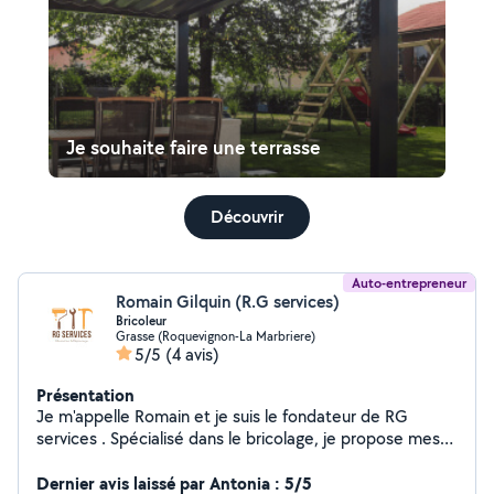
Je souhaite faire une terrasse
Découvrir
Auto-entrepreneur
Romain Gilquin (R.G services)
Bricoleur
Grasse (Roquevignon-La Marbriere)
5/5
(4 avis)
Présentation
Je m'appelle Romain et je suis le fondateur de RG
services . Spécialisé dans le bricolage, je propose mes
services pour tous vos travaux du quotidien : montage
de meubles, réparations, installations, petits travaux de
Dernier avis laissé par Antonia : 5/5