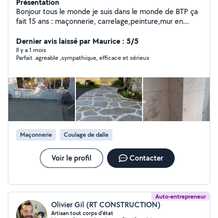
Présentation
Bonjour tous le monde je suis dans le monde de BTP ça
fait 15 ans : maçonnerie, carrelage,peinture,mur en
pierre ..etc je travail avec mon père a l'âge de 63 ans de
40 ans expérience maçonnerie ,une équipe correct
Dernier avis laissé par Maurice : 5/5
,confiance et sérieux et surtout travail pro ..on est des
Il y a 1 mois
Parfait .agreable ,sympathique, efficace et sérieux
gens sympa et souriant avec les clients , on est sur
mandelieu et on peux déplacer aux alentours n'hésitez
pas merci..
Maçonnerie
Coulage de dalle
Voir le profil
Contacter
Auto-entrepreneur
Olivier Gil (RT CONSTRUCTION)
Artisan tout corps d'état