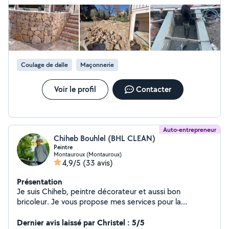
pris en main le chantier et a permis que la réalisation de la dalle
soit parfaite. Personne aussi très agréable et qui travaille
sérieusement et rapidement. Nous étions 4 avec lui et le
travail a été terminé en 4h pour 2.5m3 de béton.
Coulage de dalle
Maçonnerie
Voir le profil
Contacter
Auto-entrepreneur
Chiheb Bouhlel (BHL CLEAN)
Peintre
Montauroux (Montauroux)
4,9/5
(33 avis)
Présentation
Je suis Chiheb, peintre décorateur et aussi bon
bricoleur. Je vous propose mes services pour la
réalisation de tous vos travaux. Étant minitieux et
sérieux, un travail propre et bien soigné garanti.
Dernier avis laissé par Christel : 5/5