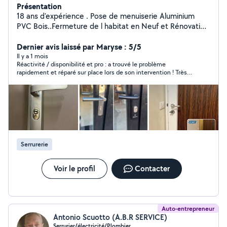
Présentation
18 ans d'expérience . Pose de menuiserie Aluminium
PVC Bois..Fermeture de l habitat en Neuf et Rénovation
. Portes, Fenêtres, Volets Roulants, Volets battants ,
Moustiquaires, Miroiterie, Remplacement de vitrages,
Dernier avis laissé par Maryse : 5/5
Remplacement de roulettes sur baie vitrée, Stores
Il y a 1 mois
Réactivité / disponibilité et pro : a trouvé le problème
intérieurs et extérieurs. Dépannage, réparation toutes
rapidement et réparé sur place lors de son intervention ! Très
Menuiseries extérieures. Service de Serrurerie .
satisfaite de Quentin 👍
dépannage réparation installation.
Serrurerie
Voir le profil
Contacter
Auto-entrepreneur
Antonio Scuotto (A.B.R SERVICE)
Serrurier/électricité/Plombier