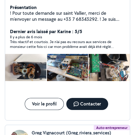
Présentation
! Pour toute demande sur saint Vallier, merci de
m'envoyer un message au +33 7 68343292. ! Je suis
indisponible en semaine sauf exception Avant tout un
passionné de bricolage, j'ai un bac spécialisé en
Dernier avis laissé par Karine : 5/5
maintenance industrielle et je suis en 1ère année de BTS
Il y a plus de 6 mois
Très réactif et courtois. Je n’ai pas eu recours aux services de
Maintenance des systèmes de production en formation
monsieur cette fois-ci car mon problème avait déjà été réglé
Hybride en entreprise, Je suis également bénévole
par un autre membre. Mais je garde ses coordonnées pour une
depuis plus de deux ans au repair café de grasse.
prochaine fois!
Voir le profil
Contacter
Auto-entrepreneur
Greg Vignacourt (Greg_riviera_services)