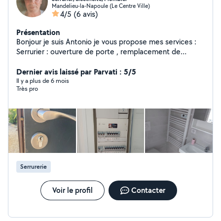
Mandelieu-la-Napoule (Le Centre Ville)
4/5
(6 avis)
Présentation
Bonjour je suis Antonio je vous propose mes services :
Serrurier : ouverture de porte , remplacement de
serrure Plomberie Générale Électricité : Recherche de
panne , remplacement de tableau électrique
Dernier avis laissé par Parvati : 5/5
Il y a plus de 6 mois
Très pro
Serrurerie
Voir le profil
Contacter