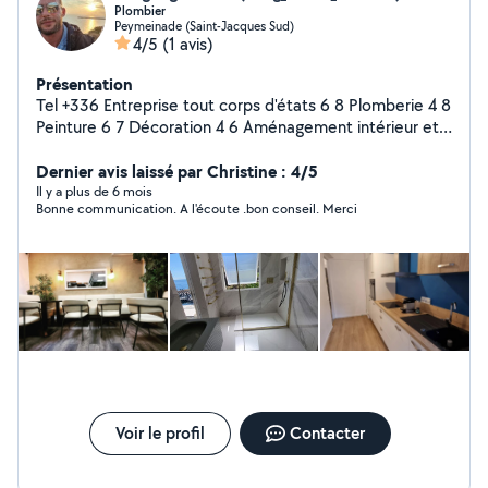
Plombier
Peymeinade (Saint-Jacques Sud)
4/5
(1 avis)
Présentation
Tel +336 Entreprise tout corps d'états 6 8 Plomberie 4 8
Peinture 6 7 Décoration 4 6 Aménagement intérieur et
extérieur Façade Petit travaux de maçonnerie et
électrique Numéro à la verticale Appeler moi pour toute
Dernier avis laissé par Christine : 4/5
demande de devis Cordialement
Il y a plus de 6 mois
Bonne communication. A l'écoute .bon conseil. Merci
Voir le profil
Contacter