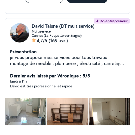
Auto-entrepreneur
David Taisne (DT multiservice)
Multiservice
Cannes (La Roquette-sur-Siagne)
4,7/5
(169 avis)
Présentation
je vous propose mes services pour tous travaux
montage de meuble , plomberie , électricité , carrelage
, peinture, agencement, faux plafond, montage de
cuisine, store et volet roulant porte de garage et
Dernier avis laissé par Véronique : 5/5
d'autres interventions. Ayant été directeur technique de
lundi à 11h
David est très professionnel et rapide
palace pendant plusieurs années , j intervient sur toutes
pannes devis et renseignement gratuit sur déplacement
propre et ponctuel