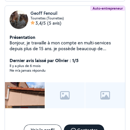
Auto-entrepreneur
Geoff Fenouil
Tourrettes (Tourrettes)
3,4/5
(5 avis)
Présentation
Bonjour, je travaille à mon compte en multi-services
depuis plus de 15 ans. je possède beaucoup de
matériel, j'effectue donc tous types de travaux :
peinture, rénovation, travaux d'extérieur, bricolage... Je
Dernier avis laissé par Olivier : 1/5
suis aussi équipé pour faire des gros nettoyages ou du
Il y a plus de 6 mois
Ne m'a jamais répondu
lavage de voiture.