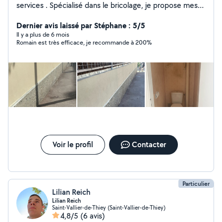
services . Spécialisé dans le bricolage, je propose mes
services pour tous vos travaux du quotidien : montage
de meubles, réparations, installations, petits travaux de
Dernier avis laissé par Stéphane : 5/5
rénovation et bien plus encore. Avec mon expertise et
Il y a plus de 6 mois
Romain est très efficace, je recommande à 200%
mon savoir-faire, je vous garantis un travail soigné,
rapide et efficace. Que vous soyez un particulier ou un
professionnel, je suis à votre disposition pour vous
apporter des solutions adaptées à vos besoins.
N'hésitez pas à me contacter pour un devis ou pour
discuter de votre
Voir le profil
Contacter
Particulier
Lilian Reich
Lilian Reich
Saint-Vallier-de-Thiey (Saint-Vallier-de-Thiey)
4,8/5
(6 avis)