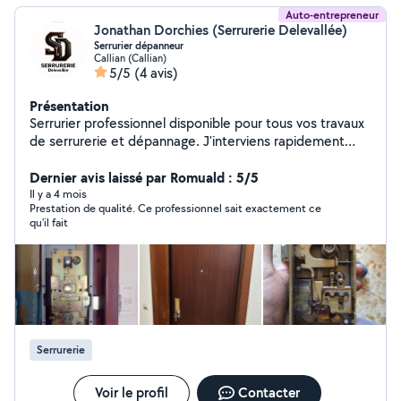
Auto-entrepreneur
Jonathan Dorchies (Serrurerie Delevallée)
Serrurier dépanneur
Callian (Callian)
5/5
(4 avis)
Présentation
Serrurier professionnel disponible pour tous vos travaux
de serrurerie et dépannage. J'interviens rapidement
pour l'ouverture de portes claquées ou verrouillées, la
réparation et le remplacement de serrures, ainsi que
Dernier avis laissé par Romuald : 5/5
l'installation de serrures et portes blindées de haute
Il y a 4 mois
Prestation de qualité. Ce professionnel sait exactement ce
sécurité. Je propose également la pose et l'installation
qu'il fait
de coffres-forts pour sécuriser vos biens, ainsi que
l'installation et la réparation de portes de garage.
Sérieux, réactif et professionnel, je vous garantis un
travail soigné avec du matériel de qualité. Mon objectif
est d'assurer la sécurité de votre logement ou de votre
local avec des solutions fiables et durables. Disponible
pour interventions rapides et dépannage d'urgence.
Serrurerie
Voir le profil
Contacter