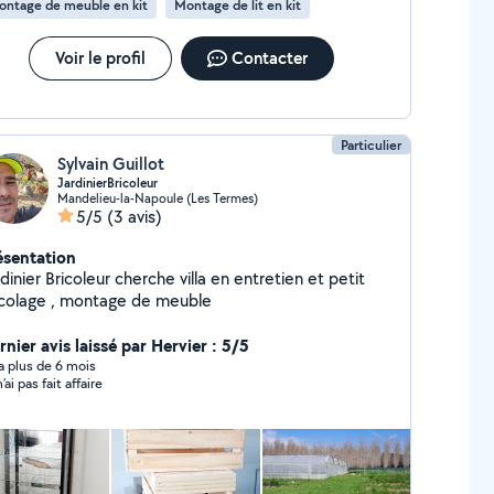
ontage de meuble en kit
Montage de lit en kit
Voir le profil
Contacter
Particulier
Sylvain Guillot
JardinierBricoleur
Mandelieu-la-Napoule (Les Termes)
5/5
(3 avis)
ésentation
dinier Bricoleur cherche villa en entretien et petit
icolage , montage de meuble
nier avis laissé par Hervier : 5/5
y a plus de 6 mois
’ai pas fait affaire