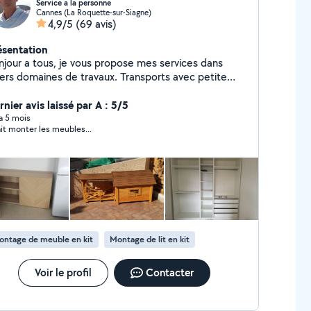
Service a la personne
Cannes (La Roquette-sur-Siagne)
4,9/5
(69 avis)
ésentation
 tous, je vous propose mes services dans
s domaines de travaux. Transports avec petite
morque et fourgonnette. Installation et
énagement d'appartement , maison, magasins, box ,
nier avis laissé par A : 5/5
age... Cuisine , mobilier, robinetterie, électricité,
 a 5 mois
sait monter les meubles...
rerie, pergola , stores ext ............ Je suis
ponible tous les jours . Je répond rapidement, travail
t ponctuel D'autres services sont possible . Je
llicite un premier contact par sms puis par téléphone
fin de définir ensemble vos attentes et vous
iller au mieux tout en m'adaptant suivant vos
besoins . A très bientôt merci
ontage de meuble en kit
Montage de lit en kit
Voir le profil
Contacter