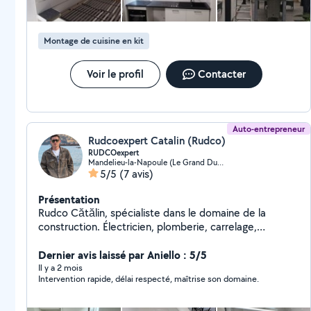
Montage de cuisine en kit
Voir le profil
Contacter
Auto-entrepreneur
Rudcoexpert Catalin (Rudco)
RUDCOexpert
Mandelieu-la-Napoule (Le Grand Duc-Minelle)
5/5
(7 avis)
Présentation
Rudco Cătălin, spécialiste dans le domaine de la
construction. Électricien, plomberie, carrelage,
menuiserie, enduit, placo, peinture, etc.
Dernier avis laissé par Aniello : 5/5
Il y a 2 mois
Intervention rapide, délai respecté, maîtrise son domaine.