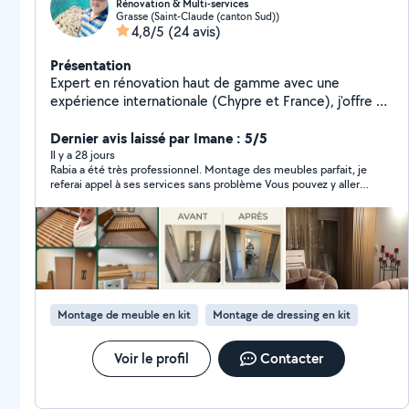
Rénovation & Multi-services
Grasse (Saint-Claude (canton Sud))
4,8/5
(24 avis)
Présentation
Expert en rénovation haut de gamme avec une
expérience internationale (Chypre et France), j'offre un
service où la précision technique rencontre une rigueur
absolue. Spécialiste de la peinture de prestige, du
Dernier avis laissé par Imane : 5/5
papier peint et des revêtements décoratifs (Micro-
Il y a 28 jours
Rabia a été très professionnel. Montage des meubles parfait, je
ciment, Résine Epoxy), je transforme vos espaces avec
referai appel à ses services sans problème Vous pouvez y aller
une finition "clé en main". Ma force majeure ? Une
les yeux fermés
ponctualité exemplaire : pour moi, l'heure c'est l'heure.
Je m'engage sur un respect strict des délais, une
propreté irréprochable du chantier et une installation
soignée de vos luminaires et mobiliers. Confier votre
villa à un professionnel qui valorise votre temps autant
que votre intérieur est le premier pas vers l'excellence.
Montage de meuble en kit
Montage de dressing en kit
Voir le profil
Contacter