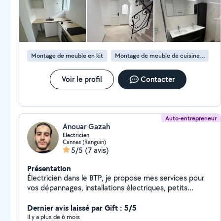
Montage de meuble en kit
Montage de meuble de cuisine en kit
Voir le profil
Contacter
Auto-entrepreneur
Anouar Gazah
Electricien
Cannes (Ranguin)
5/5
(7 avis)
Présentation
Électricien dans le BTP, je propose mes services pour
vos dépannages, installations électriques, petits
travaux ou conseils. Je suis sérieux, réactif et à
l'écoute. Basé à Cannes, je peux intervenir rapidement
Dernier avis laissé par Gift : 5/5
dans les alentours. Travail propre et soigné. Petit rappel
Il y a plus de 6 mois