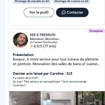
Montage de meuble en kit
Montage de cuisine en kit
Voir le profil
Contacter
Entreprise
SER K PREMIUM
Rénovation, décoration...
Le Cannet (Garibondy)
4,9/5
(77 avis)
Présentation
Bonjour, A votre service pour tout travaux de plâtrerie
et peinture. Rénovation des salles de bains et cuisines,
parquet, montage des meubles, carrelage, électricité,
plomberie, rénovation d'intérieur ... Travail propre et
Dernier avis laissé par Caroline : 5/5
soigné Respect des normes Conseil N'hésitez pas à me
Il y a plus de 6 mois
Au top ! Très sérieux et sympathique ! Je le recommande
contacter. Satisfait ou satisfait.
vivement !