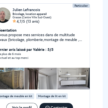
Particulier
Julien Lefrancois
Bricolage, location appareil
Grasse (Centre Ville Sud-Ouest)
4,7/5
(13 avis)
ésentation
 vous propose mes services dans de multitude
avaux (bricolage, plomberie,montage de meuble ,
eur, jardinage...) Location de matériel (laveur haute
ssion, motoculteur, outillage...) Je m'adapte à vos
nier avis laissé par Valérie : 5/5
tez surtout pas si vous avez des
y a plus de 6 mois
ctuel et au top merci
estions.
ontage de meuble en kit
Montage de lit en kit
Voir le profil
Contacter