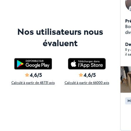
Pr
Bonjour a
Nos utilisateurs nous
diver
re
évaluent
am
Der
gar
Il y
il 
serru
dis
soigné e
so
4,6/5
4,6/5
a 
Calculé à partir de 48731 avis
Calculé à partir de 66000 avis
conse
M