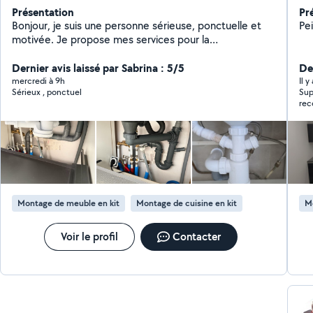
Présentation
Pr
Bonjour, je suis une personne sérieuse, ponctuelle et
Pe
motivée. Je propose mes services pour la
manutention, l'aide au déménagement, le montage de
meubles, les petits travaux et diverses missions de
Dernier avis laissé par Sabrina : 5/5
Der
main-d'œuvre. Disponible en semaine, le soir et le
mercredi à 9h
Il y
Sérieux , ponctuel
Super ! 
week-end. N'hésitez pas à me contacter, je réponds
rec
rapidement et réalise chaque mission avec sérieux et
professionnalisme.
Montage de meuble en kit
Montage de cuisine en kit
M
Voir le profil
Contacter