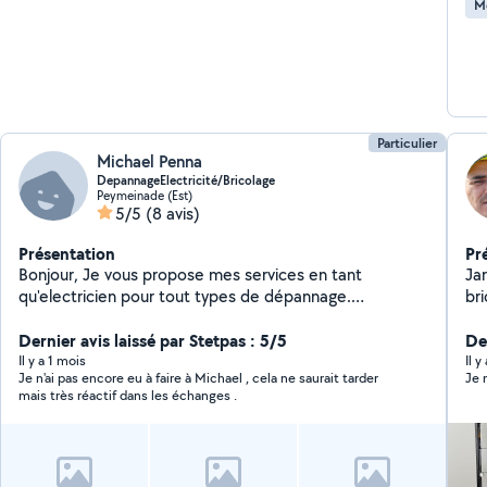
M
Particulier
Michael Penna
DepannageElectricité/Bricolage
Peymeinade (Est)
5/5
(8 avis)
Présentation
Pr
Bonjour, Je vous propose mes services en tant
Jar
qu'electricien pour tout types de dépannage.
br
Installation de Climatisations. Dépannage informatique.
Bricoleur dans l'âme je pourrais vous rendre pas mal de
Dernier avis laissé par Stetpas : 5/5
Der
services. N'hesitez pas !
Il y a 1 mois
Il 
Je n'ai pas encore eu à faire à Michael , cela ne saurait tarder
Je n
mais très réactif dans les échanges .