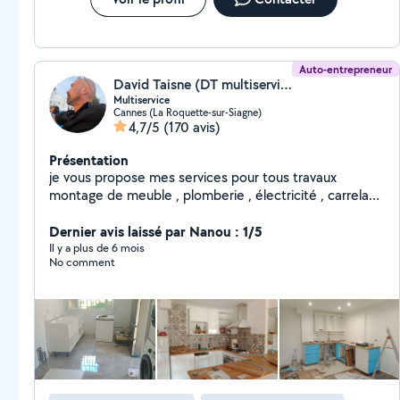
Auto-entrepreneur
David Taisne (DT multiservice)
Multiservice
Cannes (La Roquette-sur-Siagne)
4,7/5
(170 avis)
Présentation
je vous propose mes services pour tous travaux
montage de meuble , plomberie , électricité , carrelage
, peinture, agencement, faux plafond, montage de
cuisine, store et volet roulant porte de garage et
Dernier avis laissé par Nanou : 1/5
d'autres interventions. Ayant été directeur technique
Il y a plus de 6 mois
No comment
de palace pendant plusieurs années , j intervient sur
toutes pannes devis et renseignement gratuit sur
déplacement propre et ponctuel