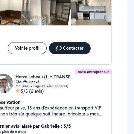
Voir le profil
Contacter
Auto-entrepreneur
Herve Lebeau (L.H.TRANSPORT)
Chauffeur privé
Mougins (Village-Le Val-Cabrieres)
5/5
(2 avis)
ésentation
auffeur privé, 15 ans d'expérience en transport VIP
on très sûr quelque soit l'heure. bricoleur a mes
res libres
nier avis laissé par Gabrielle : 5/5
y a plus de 6 mois