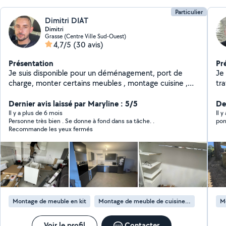
Particulier
Dimitri DIAT
Dimitri
Grasse (Centre Ville Sud-Ouest)
4,7/5
(30 avis)
Présentation
Pr
Je suis disponible pour un déménagement, port de
Je
charge, monter certains meubles , montage cuisine ,
tr
rénovations , pose de carrelages etc Ma femme
pos
cherche quelques heures de ménage à effectuer dans
Dernier avis laissé par Maryline : 5/5
pre
Der
le week-end. N'hésitez pas à me contacter pour plus
besoins. N'hési
Il y a plus de 6 mois
Il 
Personne très bien . Se donne à fond dans sa tâche. .
pon
de renseignements.
qu
Recommande les yeux fermés
Montage de meuble en kit
Montage de meuble de cuisine en kit
M
Voir le profil
Contacter