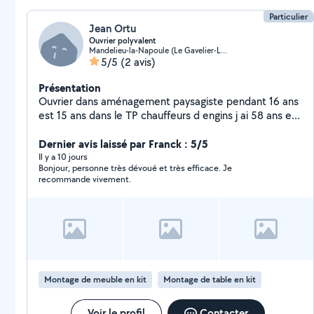
Particulier
Jean Ortu
Ouvrier polyvalent
Mandelieu-la-Napoule (Le Gavelier-La Tour)
5/5
(2 avis)
Présentation
Ouvrier dans aménagement paysagiste pendant 16 ans
est 15 ans dans le TP chauffeurs d engins j ai 58 ans et
me retrouve au chômage je cherche des compléments
Dernier avis laissé par Franck : 5/5
Il y a 10 jours
Bonjour, personne très dévoué et très efficace. Je
recommande vivement.
Montage de meuble en kit
Montage de table en kit
Voir le profil
Contacter