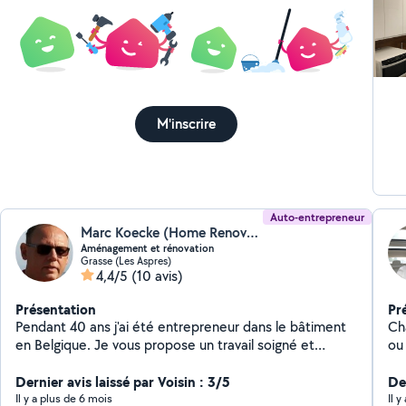
M'inscrire
Auto-entrepreneur
Marc Koecke (Home Renove 06)
Aménagement et rénovation
Grasse (Les Aspres)
4,4/5
(10 avis)
Présentation
Pr
Pendant 40 ans j'ai été entrepreneur dans le bâtiment
Ch
en Belgique. Je vous propose un travail soigné et
ou n
méticuleux dans plusieurs domaines tel que la peinture,
heu
la menuiserie, l'électricité... Je suis équipé avec du
Dernier avis laissé par Voisin : 3/5
Der
matériel PRO et je peux me déplacer dans un rayon de
Il y a plus de 6 mois
Il 