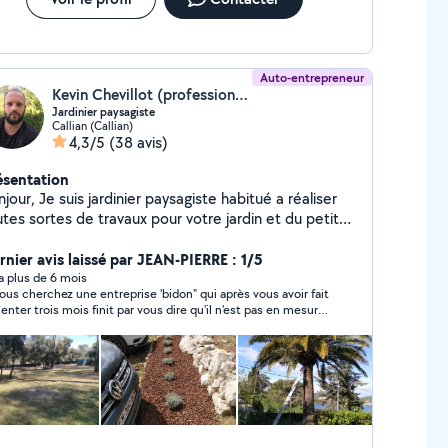
Auto-entrepreneur
Kevin Chevillot (professionnel)
Jardinier paysagiste
Callian (Callian)
4,3/5
(38 avis)
ésentation
jour, Je suis jardinier paysagiste habitué a réaliser
tes sortes de travaux pour votre jardin et du petit
colage d'intérieur. Je reste disponible à toutes vos
mandes et/ou questions. Cordialement
rnier avis laissé par JEAN-PIERRE : 1/5
y a plus de 6 mois
vous cherchez une entreprise 'bidon" qui après vous avoir fait
ienter trois mois finit par vous dire qu'il n'est pas en mesure
faire votre chantier. Qui néanmoins finit par vous fixer
dez vous et vous informe au dernier moment qu'il s'est
mpé de jour. Qui vous refixe un nouveau rendez-vous et qui
vous explique que sa débrousailleuse est est panne. Bref si
s voulez faire un chantier fuyez cette entreprise qui est
t sauf une entreprise professionnelle !!