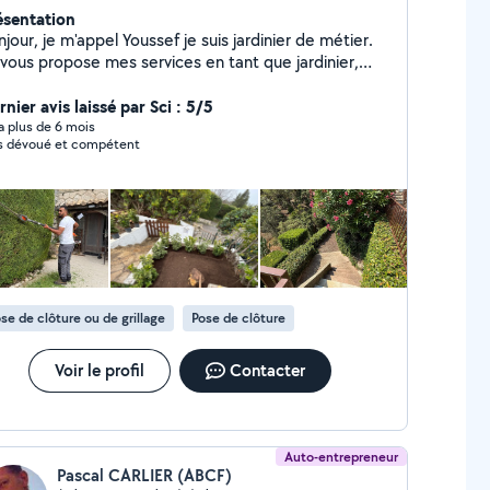
ésentation
jour, je m'appel Youssef je suis jardinier de métier.
 vous propose mes services en tant que jardinier,
ssi pour autres services tel que : déménagement,
rrelage, montage de meuble, peinture
nier avis laissé par Sci : 5/5
y a plus de 6 mois
s dévoué et compétent
se de clôture ou de grillage
Pose de clôture
Voir le profil
Contacter
Auto-entrepreneur
Pascal CARLIER (ABCF)