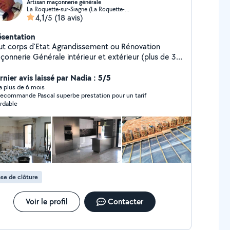
Artisan maçonnerie générale
La Roquette-sur-Siagne (La Roquette-sur-Siagne)
4,1/5
(18 avis)
ésentation
ut corps d'Etat Agrandissement ou Rénovation
rie Générale intérieur et extérieur (plus de 30
nées d'expériences)
rnier avis laissé par Nadia : 5/5
y a plus de 6 mois
recommande Pascal superbe prestation pour un tarif
rdable
se de clôture
Voir le profil
Contacter