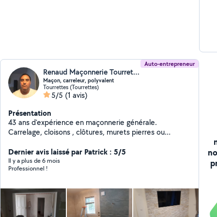
Auto-entrepreneur
Renaud Maçonnerie Tourrettes (RENAUD MAÇONNERIE)
Maçon, carreleur, polyvalent
Tourrettes (Tourrettes)
5/5
(1 avis)
Présentation
43 ans d'expérience en maçonnerie générale.
Carrelage, cloisons , clôtures, murets pierres ou
traditionnels, dallage, piliers, démolition murs porteurs
no
avec IPN, ouvertures de fenêtres extensions, garage à
Dernier avis laissé par Patrick : 5/5
monter ou transformer
Il y a plus de 6 mois
p
Professionnel !