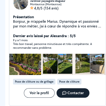
Jardinier paysagiste élagueur
Montauroux (Montauroux)
4,8/5
(154 avis)
Présentation
Bonjour, je m'appelle Marius. Dynamique et passionné
par mon métier, j'ai à cœur de répondre à vos envies et
de valoriser vos extérieurs. Je suis équipé d'un camion
et de tout le matériel nécessaire pour réaliser vos
Dernier avis laissé par Alexandra : 5/5
projets : travaux acrobatiques, entretien de jardins,
Il y a 1 mois
Très bon travail, personne minutieuse et très compétente. A
élagage, remise en état, création paysagère, soins des
recommander sans problème.
végétaux, rognage de souches, installation d'arrosage
automatique, débroussaillage forestier, construction
de murs en pierre sèche, aménagements paysagers,
terrasses en bois, et bien plus encore. Secteur
d'intervention : Var & Alpes-Maritimes Déplacement et
devis gratuits Paiement en CESU accepté Si vous avez
du mal à me joindre, tapez simplement "Marius
Pose de clôture ou de grillage
Pose de clôture
jardinier" sur Internet vous trouverez facilement mes
coordonnées. Belle journée à vous et à très vite pour
vos projets !
Voir le profil
Contacter