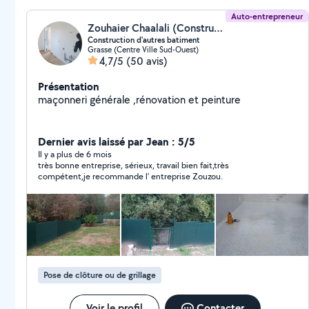
Auto-entrepreneur
Zouhaier Chaalali (Construction D'autres Bâtiments)
Construction d'autres batiment
Grasse (Centre Ville Sud-Ouest)
4,7/5
(50 avis)
Présentation
maçonneri générale ,rénovation et peinture
Dernier avis laissé par Jean : 5/5
Il y a plus de 6 mois
très bonne entreprise, sérieux, travail bien fait,très
compétent,je recommande l' entreprise Zouzou.
Pose de clôture ou de grillage
Voir le profil
Contacter