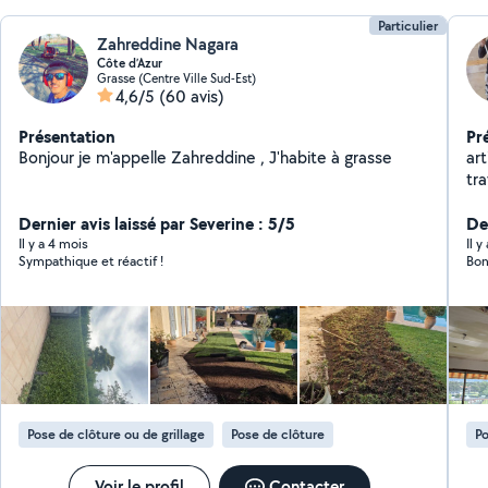
Particulier
Zahreddine Nagara
Côte d’Azur
Grasse (Centre Ville Sud-Est)
4,6/5
(60 avis)
Présentation
Pr
Bonjour je m'appelle Zahreddine , J'habite à grasse
ar
tr
Dernier avis laissé par Severine : 5/5
Der
Il y a 4 mois
Il 
Sympathique et réactif !
Bon
Pose de clôture ou de grillage
Pose de clôture
Po
Voir le profil
Contacter