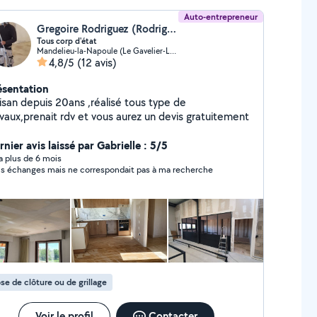
Auto-entrepreneur
Gregoire Rodriguez (Rodriguez gregoire)
Tous corp d'état
Mandelieu-la-Napoule (Le Gavelier-La Tour)
4,8/5
(12 avis)
ésentation
tisan depuis 20ans ,réalisé tous type de
avaux,prenait rdv et vous aurez un devis gratuitement
nier avis laissé par Gabrielle : 5/5
y a plus de 6 mois
s échanges mais ne correspondait pas à ma recherche
se de clôture ou de grillage
Voir le profil
Contacter