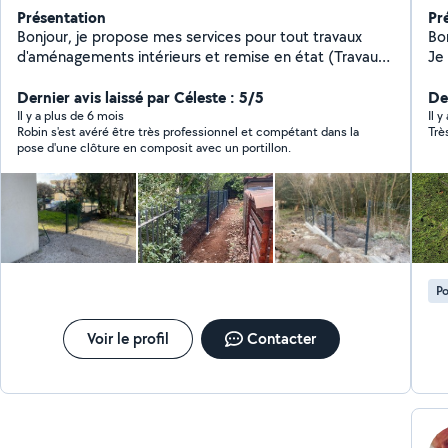
Présentation
Pr
Bonjour, je propose mes services pour tout travaux
Bon
d'aménagements intérieurs et remise en état (Travaux
Je
de revêtement sol et murs , spécialisation carrelage )
au
et également je propose mes services pour
Dernier avis laissé par Céleste : 5/5
ca
Der
l'aménagement extérieur ( créations en maçonnerie:
Il y a plus de 6 mois
Il 
Robin s'est avéré être très professionnel et compétant dans la
Trè
clôture ,escalier, dalle, chape et leurs revêtements de
pose d'une clôture en composit avec un portillon.
sols ).
Po
Voir le profil
Contacter