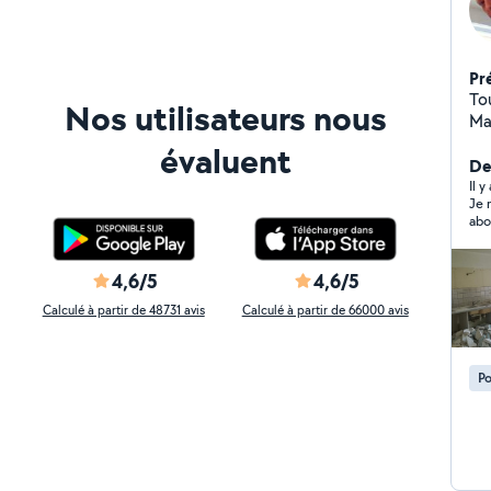
Pr
To
Nos utilisateurs nous
Maçonne
an
évaluent
De
Il 
Je 
abo
4,6/5
4,6/5
Calculé à partir de 48731 avis
Calculé à partir de 66000 avis
Po