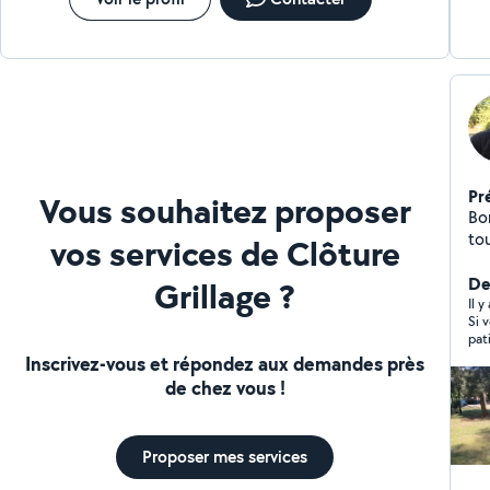
Pr
Vous souhaitez proposer
Bon
tou
vos services de Clôture
bri
de
De
Grillage ?
Il 
Si 
pat
de 
Inscrivez-vous et répondez aux demandes près
ren
de chez vous !
tro
là 
vou
tou
Proposer mes services