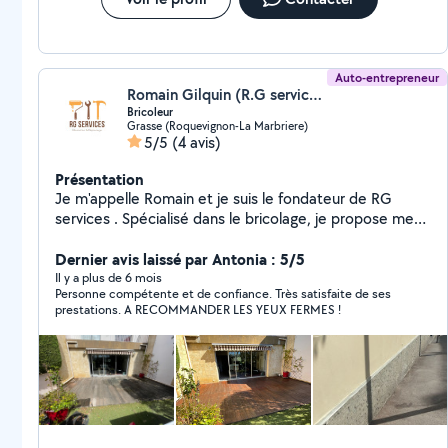
Auto-entrepreneur
Romain Gilquin (R.G services)
Bricoleur
Grasse (Roquevignon-La Marbriere)
5/5
(4 avis)
Présentation
Je m'appelle Romain et je suis le fondateur de RG
services . Spécialisé dans le bricolage, je propose mes
services pour tous vos travaux du quotidien : montage
de meubles, réparations, installations, petits travaux de
Dernier avis laissé par Antonia : 5/5
rénovation et bien plus encore. Avec mon expertise et
Il y a plus de 6 mois
Personne compétente et de confiance. Très satisfaite de ses
mon savoir-faire, je vous garantis un travail soigné,
prestations. A RECOMMANDER LES YEUX FERMES !
rapide et efficace. Que vous soyez un particulier ou un
professionnel, je suis à votre disposition pour vous
apporter des solutions adaptées à vos besoins.
N'hésitez pas à me contacter pour un devis ou pour
discuter de votre