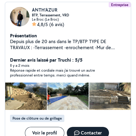
Entreprise
ANTH'AZUR
BTP, Terrassement, VRD
Le Broc (Le Broc)
4,8/5
(6 avis)
Présentation
Depuis plus de 20 ans dans le TP/BTP TYPE DE
TRAVAUX : -Terrassement -enrochement -Mur de
soutènement -VRD -Maçonnerie extérieure intérieur et
tout aménagement extérieur -Goudronnage -
Dernier avis laissé par Truchi : 5/5
Nivellement décaissement et évacuation des terres
Il y a 2 mois
Réponse rapide et cordiale mais j'ai trouvé un autre
Place de parking Mise en place de grillages TRAVAUX À
professionnel entre temps. merci quand même.
LA PERFECTION Devis Gratuit Travail fait dans les
temps
Pose de clôture ou de grillage
Voir le profil
Contacter