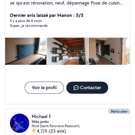
se qui est rénovation, neuf, dépannage Pose de cuisine
sur mesure Plomberie dépannage et rénovation
Disponible dans le 06 Disponible dans le 06 et le 83
Dernier avis laissé par Manon : 5/5
Il y a plus de 6 mois
Super, je recommande
Voir le profil
Contacter
Particulier
Michael F
Mika jardin
Nice (Saint-Pancrace-Pessicart)
4,7/5
(23 avis)