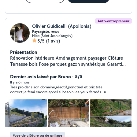
Auto-entrepreneur
Olivier Guidicelli (Apollonia)
Paysagiste, renov
Nice (Saint-Jean d'Angely)
5/5
(1 avis)
Présentation
Rénovation intérieure Aménagement paysager Clôture
Terrasse bois Pose parquet gazon synthétique Garantie
décennale
Dernier avis laissé par Bruno : 5/5
Il y a 6 mois
Très pro dans son domaine,réactif,ponctuel et prix très
correct,je ferai encore appel si besoin les yeux fermés.. n
hésitez pas à l appeler …….je ne mettrai 1€ symbolique car pour
ma part le prix d la prestation reste personnel !
Pose de clôture ou de grillage