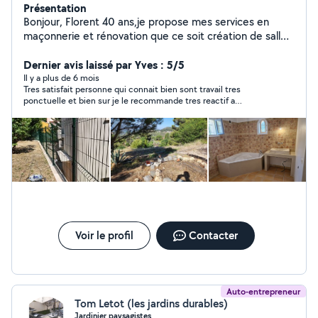
Présentation
Bonjour, Florent 40 ans,je propose mes services en
maçonnerie et rénovation que ce soit création de salle
de bains, carrelage,
faïence,mur,dalle,toiture,cloison,plâtrerie.. J interviens
Dernier avis laissé par Yves : 5/5
également dans le terrassement et l assainissement,
Il y a plus de 6 mois
Tres satisfait personne qui connait bien sont travail tres
équipé d'une pelle et d'un camion benne. Je travaille
ponctuelle et bien sur je le recommande tres reactif a
uniquement dans les domaines que je maîtrise. je ne
repondre et personne agreable
m'engagerais pas dans un travail où je ne me sens pas à
l'aise dès le départ. Sérieux et ponctuel,au plaisir
d'échanger avec vous. Je vous laisse quelques photos
de mes réalisations,il y a même possibilité de venir les
voir sur place pour certaines. 06-22-03-13-50
Voir le profil
Contacter
Auto-entrepreneur
Tom Letot (les jardins durables)
Jardinier paysagistes