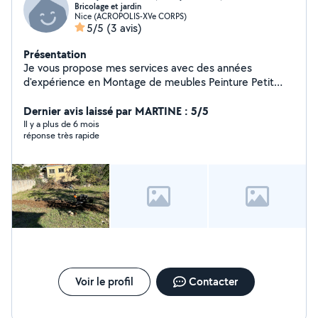
Bricolage et jardin
Nice (ACROPOLIS-XVe CORPS)
5/5
(3 avis)
Présentation
Je vous propose mes services avec des années
d'expérience en Montage de meubles Peinture Petit
travaux d'intérieur etc Et en jardinage Débroussaillage
etc Pour plus de renseignements je vous laisse me
Dernier avis laissé par MARTINE : 5/5
contacter
Il y a plus de 6 mois
réponse très rapide
Voir le profil
Contacter