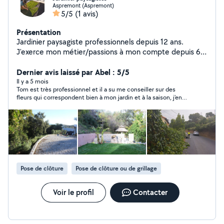
Aspremont (Aspremont)
5/5
(1 avis)
Présentation
Jardinier paysagiste professionnels depuis 12 ans.
J'exerce mon métier/passions à mon compte depuis 6
ans. Je suis diplôme d'un cap et et bp paysagiste. Je me
forme en continue autour des : Plantes bio-indicatrices/
Dernier avis laissé par Abel : 5/5
taille fruitières / Compréhension du sol / Créations de
Il y a 5 mois
Tom est très professionnel et il a su me conseiller sur des
potager / Pépiniériste végétal local/ Bassins / Maitre
fleurs qui correspondent bien à mon jardin et à la saison, j'en
composteur etc.. Équipé pour touts types de
suis très satisfait.
prestations, je réalise: Entretiens de jardins Remise de
état Travaux de clôture Design et conseils Travaux de
maçonnerie Pose d'arrosage automatique Créations de
jardin comestible ( Potager,verger,maraîchage)
Réalisation de travaux d'ebenisterie ( jardinière, terrasse
etc..) Je met en avant mes savoir faire autour du vivant,
Pose de clôture
Pose de clôture ou de grillage
afin de réaliser des prestations les plus adéquates avec
l'environnement ( Respect du végétal, plantations
adapté, traitement naturels) Site internet :
Voir le profil
Contacter
lesjardinsdurables Ensemble nous trouverons une
solution à vos projet