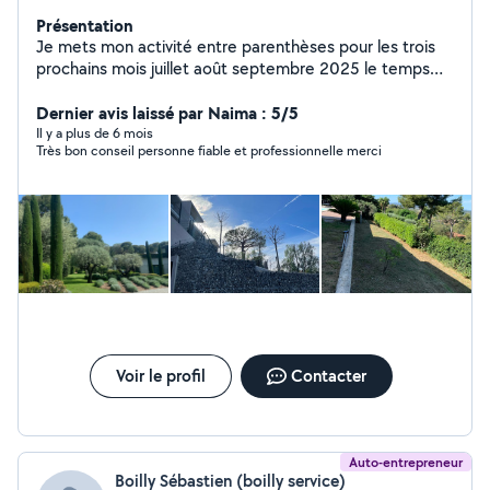
Présentation
Je mets mon activité entre parenthèses pour les trois
prochains mois juillet août septembre 2025 le temps
d'accueillir le baby Merci de votre compréhension , à
très bientôt . Jardinier depuis presque 20 ans , je vous
Dernier avis laissé par Naima : 5/5
propose mes services pour de l'élagage, de l'entretien-
Il y a plus de 6 mois
Très bon conseil personne fiable et professionnelle merci
nettoyage , de la création, du débroussaillage, de
l'arrosage automatique , débarrassage et autre .
Voir le profil
Contacter
Auto-entrepreneur
Boilly Sébastien (boilly service)