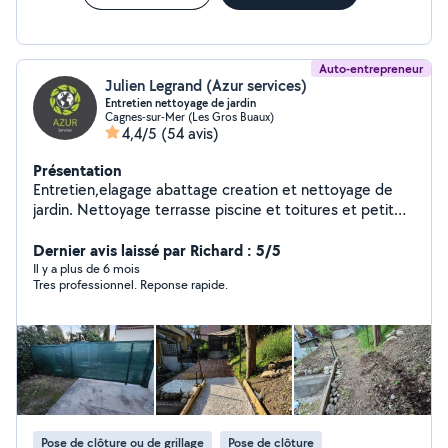
Auto-entrepreneur
Julien Legrand (Azur services)
Entretien nettoyage de jardin
Cagnes-sur-Mer (Les Gros Buaux)
4,4/5
(54 avis)
Présentation
Entretien,elagage abattage creation et nettoyage de
jardin. Nettoyage terrasse piscine et toitures et petit
travaux de rénovation sur demande. Ménage
partuculiers et professionnelles bureaux .
Dernier avis laissé par Richard : 5/5
Il y a plus de 6 mois
Tres professionnel. Reponse rapide.
Pose de clôture ou de grillage
Pose de clôture