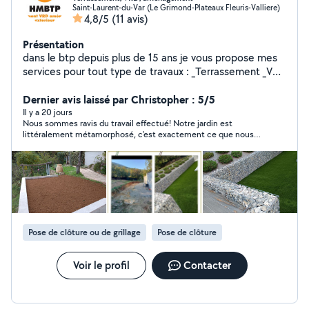
Saint-Laurent-du-Var (Le Grimond-Plateaux Fleuris-Valliere)
4,8/5
(11 avis)
Présentation
dans le btp depuis plus de 15 ans je vous propose mes
services pour tout type de travaux : _Terrassement _VRD
_ réparation sur réseau existant _ Mur de soutènement
_Maçonnerie extérieur _aménagement extérieur _clôture
Dernier avis laissé par Christopher : 5/5
Travail soigné ! Et délai respecté ! Je me déplace dans
Il y a 20 jours
Nous sommes ravis du travail effectué! Notre jardin est
tous le 06 Devis gratuit .
littéralement métamorphosé, c'est exactement ce que nous
voulions. En plus d'un résultat parfait, Mathieu a fait preuve
d'un grand professionnalisme : ponctuel, à l'écoute et le
chantier a été rendu parfaitement propre après son passage.
Vous pouvez lui faire confiance les yeux fermés. Un grand
MERCI pour cette superbe réalisation.
Pose de clôture ou de grillage
Pose de clôture
Voir le profil
Contacter