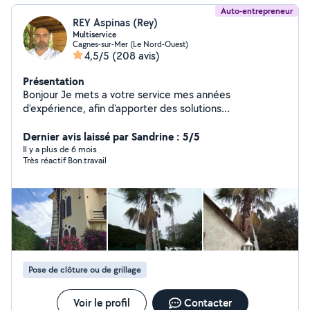
Auto-entrepreneur
REY Aspinas (Rey)
Multiservice
Cagnes-sur-Mer (Le Nord-Ouest)
4,5/5
(208 avis)
Présentation
Bonjour Je mets a votre service mes années
d'expérience, afin d'apporter des solutions
professionnelles, dans le respect de votre budget.
Déplacement et devis gratuit Pour plus de
Dernier avis laissé par Sandrine : 5/5
renseignement nous contacter
Il y a plus de 6 mois
Très réactif Bon.travail
Pose de clôture ou de grillage
Voir le profil
Contacter