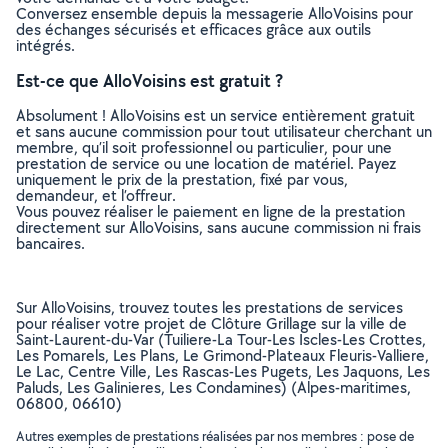
Conversez ensemble depuis la messagerie AlloVoisins pour
des échanges sécurisés et efficaces grâce aux outils
intégrés.
Est-ce que AlloVoisins est gratuit ?
Absolument ! AlloVoisins est un service entièrement gratuit
et sans aucune commission pour tout utilisateur cherchant un
membre, qu’il soit professionnel ou particulier, pour une
prestation de service ou une location de matériel. Payez
uniquement le prix de la prestation, fixé par vous,
demandeur, et l’offreur.
Vous pouvez réaliser le paiement en ligne de la prestation
directement sur AlloVoisins, sans aucune commission ni frais
bancaires.
Sur AlloVoisins, trouvez toutes les prestations de services
pour réaliser votre projet de Clôture Grillage sur la ville de
Saint-Laurent-du-Var (Tuiliere-La Tour-Les Iscles-Les Crottes,
Les Pomarels, Les Plans, Le Grimond-Plateaux Fleuris-Valliere,
Le Lac, Centre Ville, Les Rascas-Les Pugets, Les Jaquons, Les
Paluds, Les Galinieres, Les Condamines) (Alpes-maritimes,
06800, 06610)
Autres exemples de prestations réalisées par nos membres : pose de