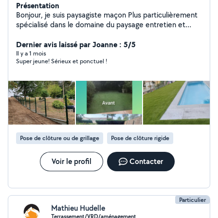
Présentation
Bonjour, je suis paysagiste maçon Plus particulièrement
spécialisé dans le domaine du paysage entretien et
aménagement de jardin ( clôture , gazon synthétique,
allée, terrasse, bordure, mure etc ...)
Dernier avis laissé par Joanne : 5/5
Il y a 1 mois
Super jeune! Sérieux et ponctuel !
Pose de clôture ou de grillage
Pose de clôture rigide
Voir le profil
Contacter
Particulier
Mathieu Hudelle
Terrassement/VRD/aménagement