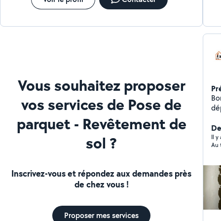
Vous souhaitez proposer
Pr
Bonjour, Je suis 
vos services de Pose de
dé
complètes. 
parquet - Revêtement de
que
De
sol ?
d'inte
Il 
Au 
électrique Con
vos c
inter
Inscrivez-vous et répondez aux demandes près
Ins
de chez vous !
Poser
des caméras 
vos
Proposer mes services
non