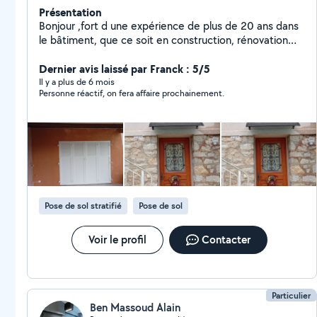
Présentation
Bonjour ,fort d une expérience de plus de 20 ans dans
le bâtiment, que ce soit en construction, rénovation
intérieure,et aménagement extérieur. Je dispose de
toutes les qualités requises afin de mener a bien tous
Dernier avis laissé par Franck : 5/5
vos projets. J ai donc décidé le 3/03/25 de créer mon
Il y a plus de 6 mois
Personne réactif, on fera affaire prochainement.
entreprise.
Pose de sol stratifié
Pose de sol
Voir le profil
Contacter
Particulier
Ben Massoud Alain