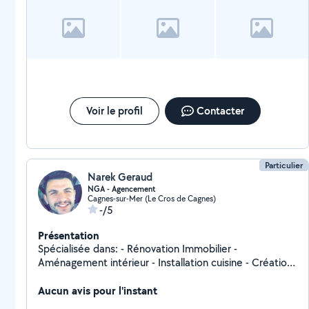
Voir le profil
Contacter
Particulier
Narek Geraud
NGA - Agencement
Cagnes-sur-Mer (Le Cros de Cagnes)
-/5
Présentation
Spécialisée dans: - Rénovation Immobilier -
Aménagement intérieur - Installation cuisine - Création
meubles sur mesure - etc Au plaisir de rendre service
Aucun avis pour l'instant
au meilleur tarifs. A très bientôt.