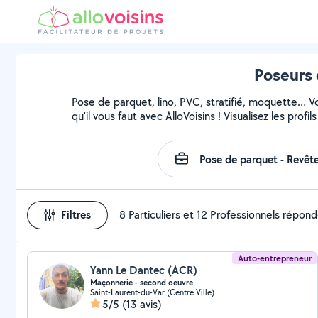
Poseurs 
Pose de parquet, lino, PVC, stratifié, moquette… 
qu'il vous faut avec AlloVoisins ! Visualisez les pro
Filtres
8 Particuliers et 12 Professionnels répon
Auto-entrepreneur
Yann Le Dantec (ACR)
Maçonnerie - second oeuvre
Saint-Laurent-du-Var (Centre Ville)
5/5
(13 avis)