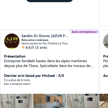
que
bie
Auto-entrepreneur
Sandro Di Giorno (AZUR PCT Renovation)
Rénovation intérieure
Saint-Laurent-du-Var (Tuiliere-La Tour-Les Iscles-Les Crottes)
4,6/5
(5 avis)
Présentation
Pr
Entreprise familiale basée dans les alpes maritimes
Peinture montage
depuis plus de 15ans. Spécialisée dans les travaux de
pl
rénovation intérieure, salle de bains, cuisine,
aménagements appartements, maisons, tout corps
Dernier avis laissé par Mickael : 5/5
Au
d'états. Dépannage plomberie 7/7. Notre devise :
Il y a plus de 6 mois
bon contacte merci
Qualité - Efficacité - satisfaction clients.