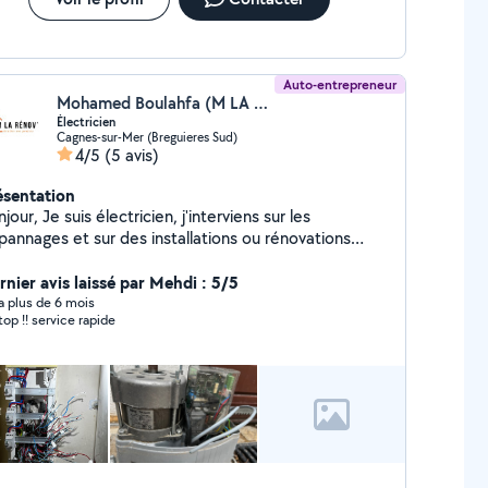
Auto-entrepreneur
Mohamed Boulahfa (M LA RENOV)
Électricien
Cagnes-sur-Mer (Breguieres Sud)
4/5
(5 avis)
ésentation
électricien, j'interviens sur les
pannages et sur des installations ou rénovations
Grâce à mon métier, je suis devenu
lqu'un de polyvalent et je peux réaliser tous types
rnier avis laissé par Mehdi : 5/5
rventions comme, Rénover votre installation
y a plus de 6 mois
top !! service rapide
trôler votre réseau électrique Dépanner
ircuits électriques Ajouter une prise, un
rupteur ou une lumière Monter vos meubles,
taller votre cuisine Créer votre dressing sur-mesure
 votre parquet flottant Sécuriser vos biens avec
Et j'en passe sûrement. J'aime participer a
 projets, vous conseiller sur ce qui est faisable ou
, vous aidez à choisir les meilleurs produits et ce