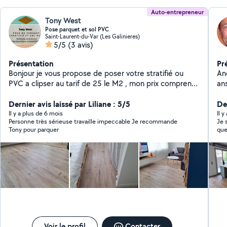
sou
Auto-entrepreneur
s’e
Tony West
pré
pir
Pose parquet et sol PVC
Saint-Laurent-du-Var (Les Galinieres)
de 
5/5
(3 avis)
n’a
moi
ineffica
Présentation
Pr
et 
Bonjour je vous propose de poser votre stratifié ou
Anc
rén
PVC a clipser au tarif de 25 le M2 , mon prix comprend
an
qu’
la pose de la sous couche, parquet ou PVC , plinthe et
ma
eng
niv
barre de seuil un surplus de 10 par rabot de porte ,hors
Dernier avis laissé par Liliane : 5/5
mo
Der
Heu
matériel acheté par vos soins , travaillant au rayon sol
pl
Il y a plus de 6 mois
Il y
pou
Personne très sérieuse travaille impeccable Je recommande
Je s
dans un magasin de bricolage a Lingostière je pourrai
to
rapide. En conclusion : évitez Be
Tony pour parquer
que
vous conseiller .
per
Voir le profil
Contacter