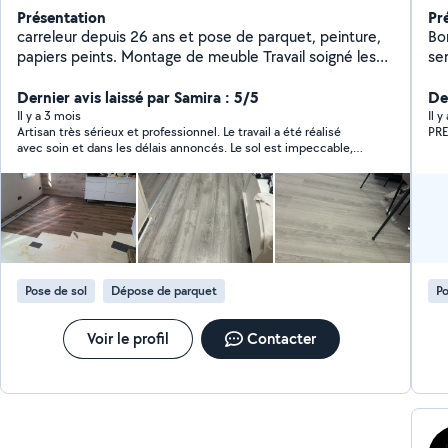
Présentation
Pr
carreleur depuis 26 ans et pose de parquet, peinture,
Bonjour Artisan de
papiers peints. Montage de meuble Travail soigné les
services : simple
devis sont gratuit je suis outillé avec un véhicule je. Me
ap
déplace dans tout le département des Alpes
Dernier avis laissé par Samira : 5/5
raisonnables
Der
Maritimes joignable rapidement
ré
Il y a 3 mois
Il y
Artisan très sérieux et professionnel. Le travail a été réalisé
PR
avec soin et dans les délais annoncés. Le sol est impeccable,
les finitions sont propres et le chantier a été laissé nickel après
son passage. Très bon contact humain, à l’écoute et de bon
conseil. Je recommande sans hésiter.Tarif vraiment raisonnable
par rapport à la qualité du travail.
Pose de sol
Dépose de parquet
Po
Voir le profil
Contacter