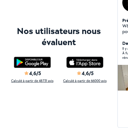
Pr
W&
Nos utilisateurs nous
po
rénovatio
évaluent
d'e
Der
dé
Il 
À fuir abs
vos en
rén
ne
d’u
spé
trè
la 
a été tout au
4,6/5
4,6/5
che
pa
que 
Calculé à partir de 48731 avis
Calculé à partir de 66000 avis
mes
pei
de
tar
un trav
pre
et 
qua
mur
tran
devis n’a
co
rés
ref
de 
man