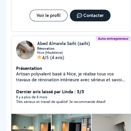
Voir le profil
Contacter
Auto-entrepreneur
Abed Almawla Saihi (saihi)
Rénovation
Nice (Madeleine)
4/5
(4 avis)
Présentation
Artisan polyvalent basé à Nice, je réalise tous vos
travaux de rénovation intérieure avec sérieux et savoir-
faire. Peinture, carrelage, parquet, enduit, pose de
papier peint, montage de cuisine, travaux de plomberie
Dernier avis laissé par Linda : 5/5
je m'occupe de tout, du sol au plafond. Chaque
Il y a plus de 6 mois
Très sérieux et travail de qualité! Je recommande Abed!
chantier est réalisé avec soin, propreté et dans le
respect des délais. Mon objectif : un résultat de qualité
qui correspond pleinement à vos attentes. Je me
déplace dans tout le département des Alpes-
Maritimes. Devis rapide et gratuit. Contactez-moi pour