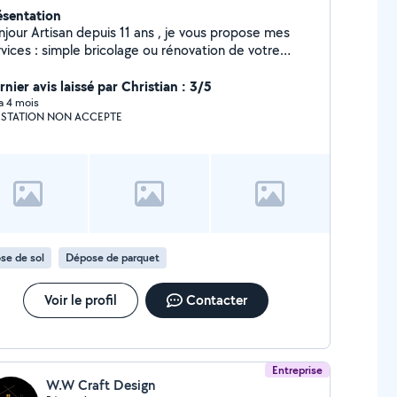
ésentation
puis 11 ans , je vous propose mes
 bricolage ou rénovation de votre
partement . Devis et déplacement gratuits - des prix
 Vous pouvez voir mes réalisations et mes
nier avis laissé par Christian : 3/5
férences sur ma page Facebook : MidaN2011
 a 4 mois
ESTATION NON ACCEPTE
se de sol
Dépose de parquet
Voir le profil
Contacter
Entreprise
W.W Craft Design