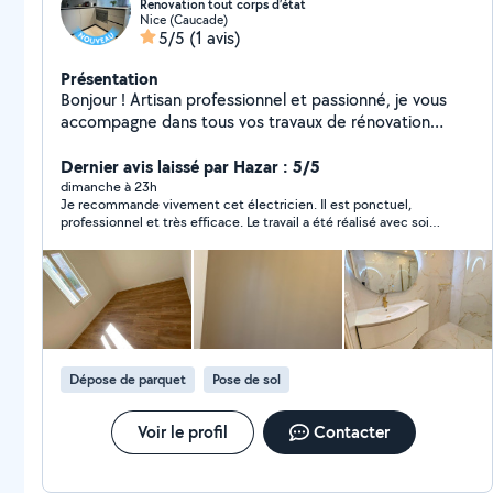
Renovation tout corps d’état
Nice (Caucade)
5/5
(1 avis)
Présentation
Bonjour ! Artisan professionnel et passionné, je vous
accompagne dans tous vos travaux de rénovation
intérieure. Finis les intermédiaires : je m'occupe de tout
pour donner vie à vos projets. Mes domaines
Dernier avis laissé par Hazar : 5/5
d'intervention : Second œuvre : Placo, bandes, peinture
dimanche à 23h
Je recommande vivement cet électricien. Il est ponctuel,
& pose de parquet. Technique : Électricité aux normes
professionnel et très efficace. Le travail a été réalisé avec soin,
et plomberie. Aménagement : Pose de cuisines
dans les délais prévus, et le chantier a été laissé propre. Il a
équipées, montage de meubles et dressings. Mon
également pris le temps de répondre à mes questions et de
engagement : un travail soigné, des finitions
donner de bons conseils. Je n’hésiterai pas à faire de nouveau
appel à lui et je le recommande sans hésitation.
impeccables et un chantier toujours propre.
Contactez-moi pour discuter de votre projet, le devis
est gratuit !
Dépose de parquet
Pose de sol
Voir le profil
Contacter