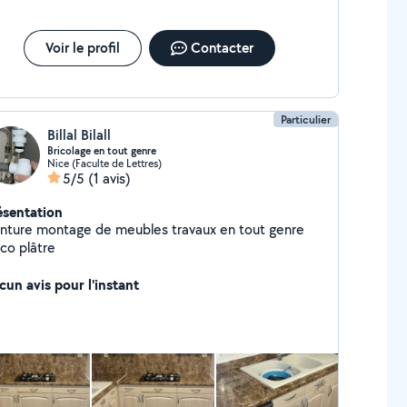
 je préfère est de réaliser ce que vous imaginiez. A
ntôt chers voisins,
Voir le profil
Contacter
Particulier
Billal Bilall
Bricolage en tout genre
Nice (Faculte de Lettres)
5/5
(1 avis)
ésentation
 de meubles travaux en tout genre
aco plâtre
cun avis pour l'instant