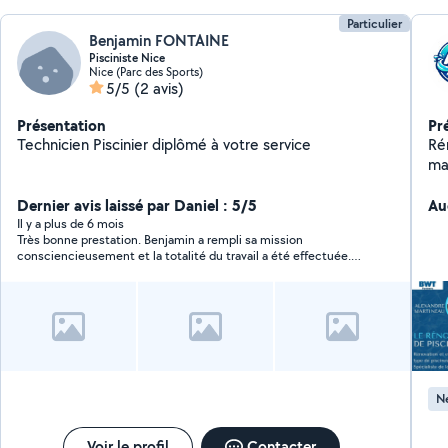
Particulier
Benjamin FONTAINE
Pisciniste Nice
Nice (Parc des Sports)
5/5
(2 avis)
Présentation
Pr
Technicien Piscinier diplômé à votre service
Ré
ma
Dernier avis laissé par Daniel : 5/5
Au
Il y a plus de 6 mois
Très bonne prestation. Benjamin a rempli sa mission
consciencieusement et la totalité du travail a été effectuée.
On sent le souci de bien faire. Donc je recommande.
Ne
Voir le profil
Contacter