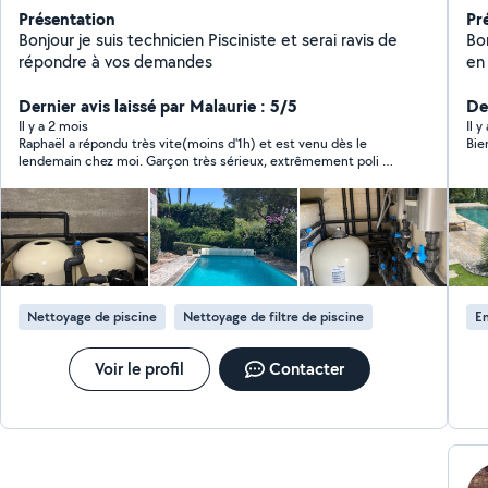
Présentation
Pr
Bonjour je suis technicien Pisciniste et serai ravis de
Bo
répondre à vos demandes
en 
tra
Dernier avis laissé par Malaurie : 5/5
etc
De
to
Il y a 2 mois
Il y
Raphaël a répondu très vite(moins d'1h) et est venu dès le
Bie
lendemain chez moi. Garçon très sérieux, extrêmement poli et
compétent dans son domaine (pisciniste) Objectif, n'a pas
cherché à créer plus de besoin que nécessaire et d'imposer
des tarifs prohibitifs, s'adapte réellement à la demande,
totalement responsable et disponible! Nous devons nous revoir
pour l'entretien de notre piscine la semaine prochaine...
Nettoyage de piscine
Nettoyage de filtre de piscine
En
Voir le profil
Contacter