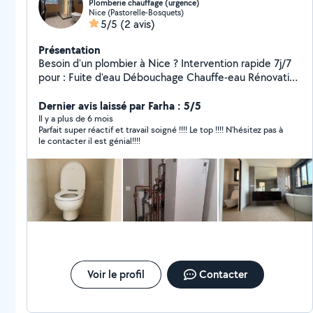
Plomberie chauffage (urgence)
Nice (Pastorelle-Bosquets)
5/5
(2 avis)
Présentation
Besoin d'un plombier à Nice ? Intervention rapide 7j/7
pour : Fuite d'eau Débouchage Chauffe-eau Rénovation
salle de bain N'hésitez pas à me contacter pour un
Dernier avis laissé par Farha : 5/5
devis gratuit ou toute demande d'intervention
Il y a plus de 6 mois
Parfait super réactif et travail soigné !!!! Le top !!!! N’hésitez pas à
le contacter il est génial!!!!
Voir le profil
Contacter