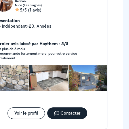
Benhani
Nice (Les Siagnes)
5/5
(1 avis)
ésentation
e indépendant+20. Années
rnier avis laissé par Haythem : 5/5
y a plus de 6 mois
recommande fortement merci pour votre service
dialement
Voir le profil
Contacter