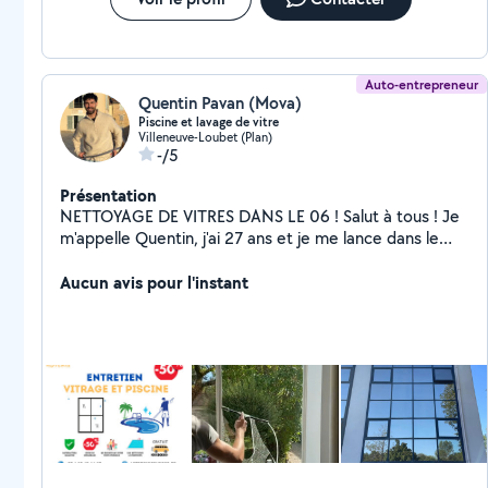
Auto-entrepreneur
Quentin Pavan (Mova)
Piscine et lavage de vitre
Villeneuve-Loubet (Plan)
-/5
Présentation
NETTOYAGE DE VITRES DANS LE 06 ! Salut à tous ! Je
m'appelle Quentin, j'ai 27 ans et je me lance dans le
nettoyage de vitres et l'entretien de piscines dans tout
le 06. Pour mon lancement, j'offre une réduction à ne
Aucun avis pour l'instant
pas manquer : -50% seulement jusqu'à la fin du mois de
février ! Que ce soit pour votre maison, appartement,
commerce ou bureau, je vous garantis un travail soigné
et des vitres impeccables Intéressé(e) ? Envoyez-moi
un message dès maintenant ! Offres limitées, ne tardez
pas ! Premier arrivé, premier servi !