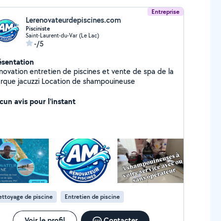
Entreprise
Lerenovateurdepiscines.com
Pisciniste
Saint-Laurent-du-Var (Le Lac)
-/5
ésentation
novation entretien de piscines et vente de spa de la
rque jacuzzi Location de shampouineuse
cun avis pour l'instant
ttoyage de piscine
Entretien de piscine
Voir le profil
Contacter