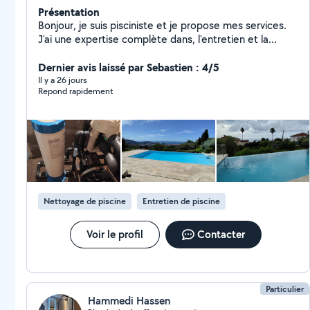
Présentation
Bonjour, je suis pisciniste et je propose mes services.
J'ai une expertise complète dans, l'entretien et la
rénovation de piscines. Que vous ayez besoin d'aide
pour l'entretien et l'équilibre de l'eau, la réparation ou la
Dernier avis laissé par Sebastien : 4/5
pose d'équipements, ou tout autre problème, je suis là
Il y a 26 jours
Repond rapidement
pour vous apporter des solutions efficaces et durables.
N'hésitez pas à me contacter pour un devis et des
informations supplémentaires ou conseils.
Nettoyage de piscine
Entretien de piscine
Voir le profil
Contacter
Particulier
Hammedi Hassen