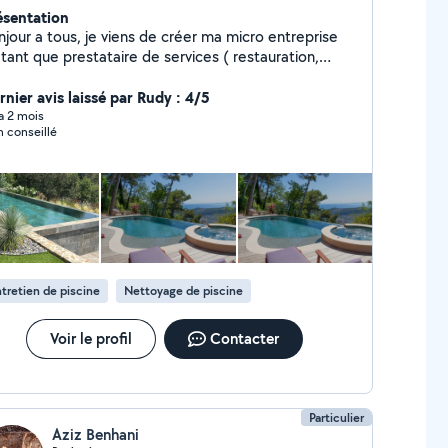
ésentation
njour a tous, je viens de créer ma micro entreprise
tant que prestataire de services ( restauration,
iteur, mise en boîte, cuisine manutention, piscine
 ) je touche à tous je reste à vos dispositions pour
rnier avis laissé par Rudy : 4/5
ute demande. Bien cordialement
 a 2 mois
n conseillé
tretien de piscine
Nettoyage de piscine
Voir le profil
Contacter
Particulier
Aziz Benhani