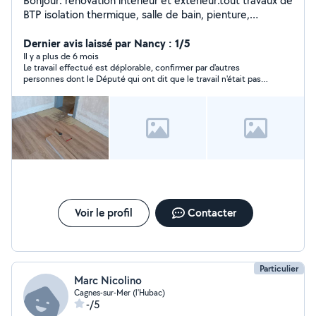
Bonjour. rénovation intérieur et extérieur.tout travaux de
BTP isolation thermique, salle de bain, pienture,
n'hésitez pas
Dernier avis laissé par Nancy : 1/5
Il y a plus de 6 mois
Le travail effectué est déplorable, confirmer par d'autres
personnes dont le Député qui ont dit que le travail n'était pas
digne d'un soi-disant professionnel, le tarif de base demandé 1
500£ puis proposer 1 300£ était loin d'être à la hauteur du
travail fourni, j'ai payé 800£...Une démarche judiciaire est en
cours !!! En résumé je me suis faite escroquée
Voir le profil
Contacter
Particulier
Marc Nicolino
Cagnes-sur-Mer (l'Hubac)
-/5