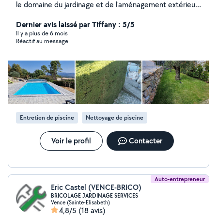
le domaine du jardinage et de l'aménagement extérieur.
Je propose mes services pour transformer et entretenir
vos espaces verts. Services proposés : Entretien de
Dernier avis laissé par Tiffany : 5/5
jardins (tonte, taille, désherbage) Création et
Il y a plus de 6 mois
Réactif au message
aménagement paysager (plantation, conception de
parterres) Maintenance de piscines (nettoyage,
entretien) Contactez-moi pour un devis gratuit ou pour
toute question !
Entretien de piscine
Nettoyage de piscine
Voir le profil
Contacter
Auto-entrepreneur
Eric Castel (VENCE-BRICO)
BRICOLAGE JARDINAGE SERVICES
Vence (Sainte-Elisabeth)
4,8/5
(18 avis)