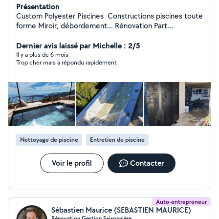
Présentation
Custom Polyester Piscines Constructions piscines toute
forme Miroir, débordement... Rénovation Part
revêtement polyester, PVC armé, Carrelage, Mosaïque.
Système filtration, Pompe à chaleur, Rideau électrique,
Dernier avis laissé par Michelle : 2/5
Contrat d'entretien, Bâche a barres.... Pour toute
Il y a plus de 6 mois
Trop cher mais a répondu rapidement
demande n'hésitez pas à nous contacter nous sommes
à votre écoute !
Nettoyage de piscine
Entretien de piscine
Voir le profil
Contacter
Auto-entrepreneur
Sébastien Maurice (SEBASTIEN MAURICE)
Rénovation Gestion Saisonnière