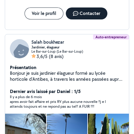
Voir le profil
Contacter
Auto-entrepreneur
Salah boukhezar
Jardinier, élagueur
Le Bar-sur-Loup (Le Bar-sur-Loup)
3,6/5
(8 avis)
Présentation
Bonjour je suis jardinier élagueur formé au lycée
horticole d'Antibes, à travers les années passées auprès
des entreprises ou j'ai eu l'opportunité de travaillé j'ai pu
acquérir une expérience solide essentiellement en
Dernier avis laissé par Daniel : 1/5
élagage ainsi que l'aménagement et l'entretien
Il y a plus de 6 mois
apres avoir fait affaire et pris RV plus aucune nouvelle !!j e l
d'espaces verts. J'ai rejoint allovoisins afin d'apporter
attends toujours et ne repond pas au tel!! A FUIR !!!!
mon savoir-faire pour des personnes désireuses d'un
travail minutieux et sécurisé dans un cadre professionnel
et humain. Pour toute informations complémentaires
n'hésitez pas à me contacter à bientôt.