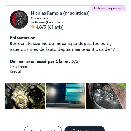
Auto-entrepreneur
Nicolas Ramoin (nr solutions)
Mécanicien
Le Rouret (Le Rouret)
4,8/5
(61 avis)
Présentation
Bonjour , Passionné de mécanique depuis toujours ,
issue du milieu de l'auto depuis maintenant plus de 17
ans , je vous propose mes services à la réparation ou à
la remise en état de vos véhicules quel qu'ils soient.
Dernier avis laissé par Claire : 5/5
Dans l'attente de lire vos besoins , je vous remerci par
Il y a 1 mois
Réactif
avance Bien cordialement