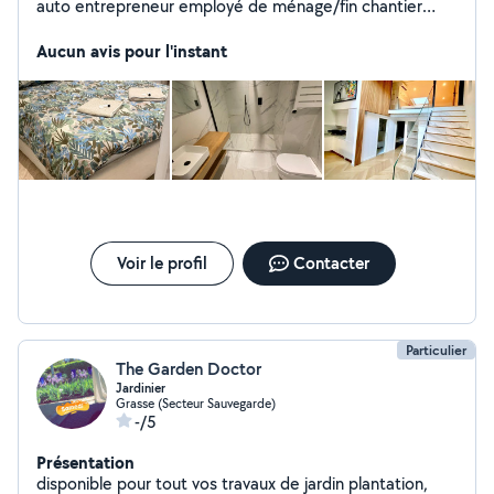
auto entrepreneur employé de ménage/fin chantier
Mes Services ,Ménage Général polyvalente. Expérience
et compétences requises En Villa, et appartement
Aucun avis pour l'instant
Airbnb sérieuse, discrète, Fiable, passionnée par la
satisfaction des clients. Secteur. 06 Je vous remercie
d'avance Cordialeme
Voir le profil
Contacter
Particulier
The Garden Doctor
Jardinier
Grasse (Secteur Sauvegarde)
-/5
Présentation
disponible pour tout vos travaux de jardin plantation,