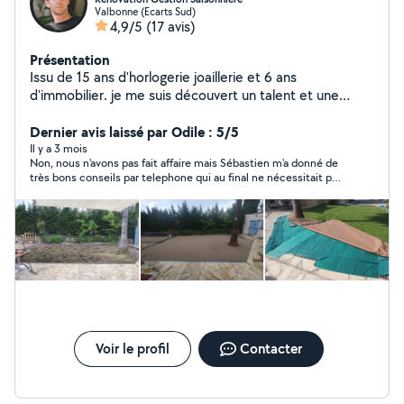
Valbonne (Ecarts Sud)
4,9/5
(17 avis)
Présentation
Issu de 15 ans d'horlogerie joaillerie et 6 ans
d'immobilier. je me suis découvert un talent et une
passion, durant la rénovation de plusieurs bien, pour la
mise en vente et la location saisonnière. j'ai donc créer
Dernier avis laissé par Odile : 5/5
mon service de Rénovation, Vente et Gestion
Il y a 3 mois
Non, nous n'avons pas fait affaire mais Sébastien m'a donné de
Saisonnière, pour toutes les personnes, qui souhaitent
très bons conseils par telephone qui au final ne nécessitait pas
préserver leur patrimoine et en dégager des bénéfices
d'intervention. Je me suis "débrouillée" toute seule. Il est très
Contact 7.68.69.66.39
honnête et ne cherche pas à intervenir absolument chez
quelqu'un si cela n'est pas vraiment utile. Et de plus il est très
agréable. Sympathique.
Voir le profil
Contacter