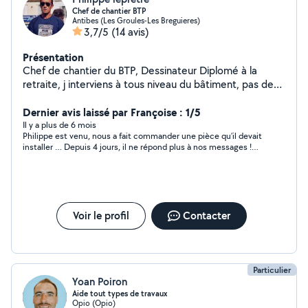
Chef de chantier BTP
Antibes (Les Groules-Les Breguieres)
3,7/5
(14 avis)
Présentation
Chef de chantier du BTP, Dessinateur Diplomé à la
retraite, j interviens à tous niveau du bâtiment, pas de
peinture, ni de plâtre.. chacun son métier, je maîtrise
aussi de manière professionnelle tout ce qui est
Dernier avis laissé par Françoise : 1/5
hydraulique informatique, électricité...
Il y a plus de 6 mois
Philippe est venu, nous a fait commander une pièce qu’il devait
installer … Depuis 4 jours, il ne répond plus à nos messages !
Dommage…
Voir le profil
Contacter
Particulier
Yoan Poiron
Aide tout types de travaux
Opio (Opio)