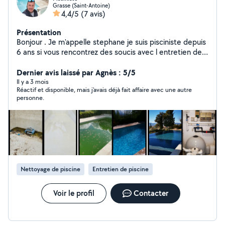
Grasse (Saint-Antoine)
4,4/5
(7 avis)
Présentation
Bonjour . Je m'appelle stephane je suis pisciniste depuis
6 ans si vous rencontrez des soucis avec l entretien de
votre piscine . Eau verte,mise en hivernage remise en
route pour la saison changement de votre sable du filtre
Dernier avis laissé par Agnès : 5/5
N'hésitez pas à faire appel à moi
Il y a 3 mois
Réactif et disponible, mais j'avais déjà fait affaire avec une autre
personne.
Nettoyage de piscine
Entretien de piscine
Voir le profil
Contacter