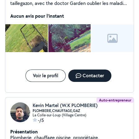
taillegazon, avec the doctor Garden oublier les maladies
et les insect️ de vos plantes available for all your garden
work planting, pruninglawn, with the doctor Garden
Aucun avis pour l'instant
forget about diseases and insects️ of your plants
Voir le profil
Contacter
Auto-entrepreneur
Kevin Martel (W.K PLOMBERIE)
PLOMBERIE,CHAUFFAGE,GAZ
La Colle-sur-Loup (Village Centre)
-/5
Présentation
Plomberie ,chauffage,piscine ,propriétaire,