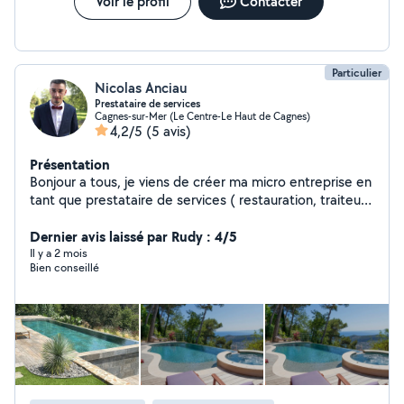
Voir le profil
Contacter
Particulier
Nicolas Anciau
Prestataire de services
Cagnes-sur-Mer (Le Centre-Le Haut de Cagnes)
4,2/5
(5 avis)
Présentation
Bonjour a tous, je viens de créer ma micro entreprise en
tant que prestataire de services ( restauration, traiteur,
mise en boîte, cuisine manutention, piscine etc ) je
touche à tous je reste à vos dispositions pour toute
Dernier avis laissé par Rudy : 4/5
demande. Bien cordialement
Il y a 2 mois
Bien conseillé