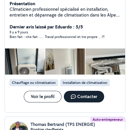
Présentation
Climaticien professionnel spécialisé en installation,
entretien et dépannage de climatisation dans les Alpes-
Maritimes (06). Je vous propose des prestations
sérieuses, soignées et réalisées dans le respect des
Dernier avis laissé par Eduardo : 5/5
normes, avec du matériel de qualité et des conseils
Il y a 9 jours
Bien fait - vite fait ...... Traval professionnel et tre propre ....!!!
adaptés à vos besoins. Pose de climatisation (mono-
split, multi-split, gainable) Entretien et maintenance
Recherche de panne et dépannage rapide Recharge de
gaz avec attestation de capacité (agrément fluides)
Petits travaux d'électricité liés aux installations Devis
gratuit et conseils personnalisés Titulaire des
certifications obligatoires et d'une assurance décennale,
je m'engage à fournir un travail fiable, propre et durable.
Chauffage ou climatisation
Installation de climatisation
Intervention rapide Disponible et réactif Satisfaction
client prioritaire
Voir le profil
Contacter
Auto-entrepreneur
Thomas Bertrand (TPS ENERGIE)
Plombier chauffagiste