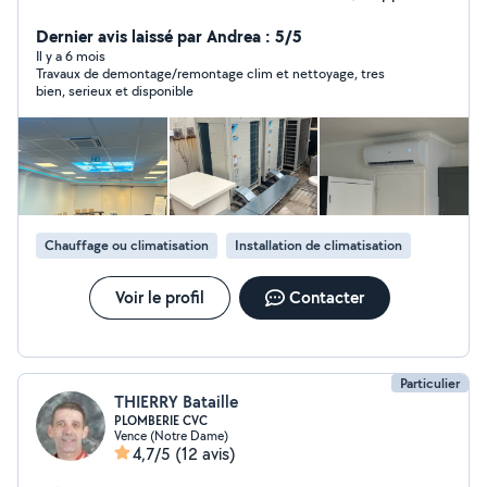
jusqu'au chef d'équipe, fort de ses deux décennies
cumulées durant ma carrière j'ai ainsi décidé de de
Dernier avis laissé par Andrea : 5/5
devenir entrepreneur et de créer ma propre entreprise.
Il y a 6 mois
Travaux de demontage/remontage clim et nettoyage, tres
Je dispose de tous les agréments, habilitations et
bien, serieux et disponible
assurances pour effectuer tous types d'installation de
climatisations, d'entretiens mais aussi de dépannages.
Mon secteur d'activité s'étant sur tous les 06 et les
communes du Var limitrophe. Les devis sont gratuits .
N'hésitez pas à me contacter pour tous types de
demandes. Cordialement.
Chauffage ou climatisation
Installation de climatisation
Voir le profil
Contacter
Particulier
THIERRY Bataille
PLOMBERIE CVC
Vence (Notre Dame)
4,7/5
(12 avis)