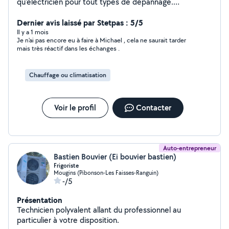
qu'electricien pour tout types de dépannage.
Installation de Climatisations. Dépannage informatique.
Bricoleur dans l'âme je pourrais vous rendre pas mal de
Dernier avis laissé par Stetpas : 5/5
services. N'hesitez pas !
Il y a 1 mois
Je n'ai pas encore eu à faire à Michael , cela ne saurait tarder
mais très réactif dans les échanges .
Chauffage ou climatisation
Voir le profil
Contacter
Auto-entrepreneur
Bastien Bouvier (Ei bouvier bastien)
Frigoriste
Mougins (Pibonson-Les Faisses-Ranguin)
-/5
Présentation
Technicien polyvalent allant du professionnel au
particulier à votre disposition.