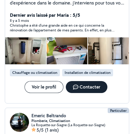
d'expérience dans le domaine. j'interviens pour tous vos
travaux et dépannages en plomberie, chauffage et
climatisation. Dépannage rapide de vos canalisations
Dernier avis laissé par Maria : 5/5
Dépannage rapide de vos systèmes de chauffage
Il y a 5 mois
Christophe a été d'une grande aide en ce qui concerne la
Entretien et maintenance Installation (chauffe-eau,
rénovation de l'appartement de mes parents. En effet, en plus
radiateurs, climatisation, robinetterie, chaudière, poêle
d'être professionnel, ponctuel, efficace et à l'écoute de nos
à granulés etc.) Ramoneur fumiste Travail soigné et
besoins, il est très sympathique. Ce qui ne gâche rien. Je valide
conforme aux normes Basé à La Colle Sur Loup , je me
+++
déplace rapidement selon vos besoins. Devis clair et
gratuits , conseils honnêtes et satisfaction du client sont
mes priorité. N'hésitez pas à me contacter
Chauffage ou climatisation
Installation de climatisation
Voir le profil
Contacter
Particulier
Emeric Beltrando
Plomberie, Climatisation
La Roquette-sur-Siagne (La Roquette-sur-Siagne)
5/5
(1 avis)