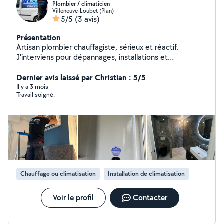
Plombier / climaticien
Villeneuve-Loubet (Plan)
5/5
(3 avis)
Présentation
Artisan plombier chauffagiste, sérieux et réactif.
J'interviens pour dépannages, installations et
rénovations en plomberie, chauffe-eau et climatisation.
Travail soigné, devis clair, intervention rapide.
Dernier avis laissé par Christian : 5/5
Il y a 3 mois
Travail soigné.
Chauffage ou climatisation
Installation de climatisation
Voir le profil
Contacter