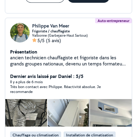
Auto-entrepreneur
Philippe Van Meer
Frigoriste / chauffagiste
Valbonne (Garbejaire-Haut Sartoux)
5/5
(5 avis)
Présentation
ancien technicien chauffagiste et frigoriste dans les
grands groupes nationaux, devenu un temps formateur
en énergétique, je me suis, lancé dans les prestations
de dépannage , d'entretien et d'installations
Dernier avis laissé par Daniel : 5/5
d'installations climatiques et propose des solutions
Il y a plus de 6 mois
Très bon contact avec Philippe. Réactivité absolue. Je
énergétiques adaptées pour chauffer l'air et l'eau dans
recommande
les bâtiments recevant du public ou chez les particuliers
Chauffage ou climatisation
Installation de climatisation