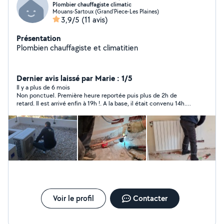
Plombier chauffagiste climatic
Mouans-Sartoux (Grand'Piece-Les Plaines)
3,9/5
(11 avis)
Présentation
Plombien chauffagiste et climatitien
Dernier avis laissé par Marie : 1/5
Il y a plus de 6 mois
Non ponctuel. Première heure reportée puis plus de 2h de
retard. Il est arrivé enfin à 19h !. A la base, il était convenu 14h.
Puis 16h... Désagréable. Travail mal fait. Intervention pour un
remplacement de chauffe eau par un neuf. Ce dernier fuit mais
ce "professionnel" fait le mort malgré mes rappels avec photos
à l'appui. Fait passer l'autre pour mauvaise foi. LOL ! Je ne
connais pas le montant de la prestation. C'est mon propriétaire
qui a réglé la facture.
Voir le profil
Contacter