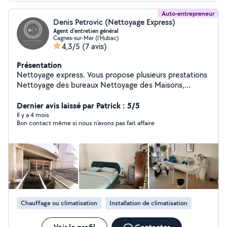
Auto-entrepreneur
Denis Petrovic (Nettoyage Express)
Agent d'entretien général
Cagnes-sur-Mer (l'Hubac)
4,3/5
(7 avis)
Présentation
Nettoyage express. Vous propose plusieurs prestations
Nettoyage des bureaux Nettoyage des Maisons,
appartements Nettoyage des vitres Nettoyage des
clims Décapage de sol Cristallisation de marbre
Dernier avis laissé par Patrick : 5/5
Shampooing moquette Et en plus de ça, vous pouvez
Il y a 4 mois
Bon contact même si nous n'avons pas fait affaire
personnaliser votre entretien !!! n'hésitez surtout pas à
nous contacter ou pour plus de renseignements, nous
vous répondrons avec plaisir
Chauffage ou climatisation
Installation de climatisation