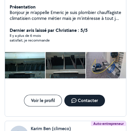
Présentation
Bonjour je m'appelle Emeric je suis plombier chauffagiste
climatisien comme métier mais je m'intéresse à tout je
suis a mon compte depuis 1 ans j'aime se que je fait! En
matériel je suis tout équipé caméra vidange caméra
Dernier avis laissé par Christiane : 5/5
thermique...
Il y a plus de 6 mois
satisfait; je recommande
Voir le profil
Contacter
Auto-entrepreneur
Karim Ben (climeco)