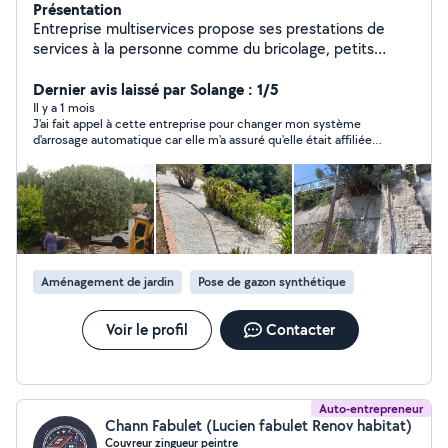
Présentation
Entreprise multiservices propose ses prestations de
services à la personne comme du bricolage, petits
travaux de maçonnerie, petits travaux de jardin et un
service de ménage particuliers et locations saisonnières.
Dernier avis laissé par Solange : 1/5
Il y a 1 mois
J'ai fait appel à cette entreprise pour changer mon système
d'arrosage automatique car elle m'a assuré qu'elle était affiliée
au CESU, ce qui s'est avéré être un énorme mensonge. J'ai
payé un prix astronomique qui sera donc totalement à ma
charge. J'ai rappelé l'entreprise 5 fois, demandant qu'elle me
rappelle, elle ne m'a jamais rappelée. Quant au travail effectué,
le résultat est lamentable car la moitié de mon jardin est
désormais un véritable cloaque et l'autre moitié n'est pas arrosé
! Entreprise à éviter absolument !
Aménagement de jardin
Pose de gazon synthétique
Voir le profil
Contacter
Auto-entrepreneur
Chann Fabulet (Lucien fabulet Renov habitat)
Couvreur zingueur peintre