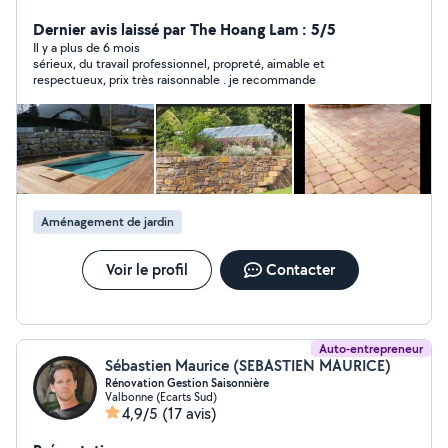
familiale avec 15 ans d'expérience dans le paysagiste la
pose de dallage , mur en pierre , terrasse en bois ou
Dernier avis laissé par The Hoang Lam : 5/5
composite .
Il y a plus de 6 mois
sérieux, du travail professionnel, propreté, aimable et
respectueux, prix très raisonnable . je recommande
Aménagement de jardin
Voir le profil
Contacter
Auto-entrepreneur
Sébastien Maurice (SEBASTIEN MAURICE)
Rénovation Gestion Saisonnière
Valbonne (Ecarts Sud)
4,9/5
(17 avis)