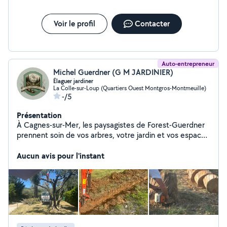
Voir le profil
Contacter
Auto-entrepreneur
Michel Guerdner (G M JARDINIER)
Élaguer jardiner
La Colle-sur-Loup (Quartiers Ouest Montgros-Montmeuille)
-/5
Présentation
À Cagnes-sur-Mer, les paysagistes de Forest-Guerdner
prennent soin de vos arbres, votre jardin et vos espaces
verts. Forest-Guerdner intervient dans toute la région
PACA, notamment à Saint-Paul-de-Vence, Mougins,
Aucun avis pour l'instant
Valbonne ou encore Fréjus. Disponibles 24h/24 et 7j/7,
nous répondons aux situations d'urgence: branche
menaçante, arbre tombé ou végétation gênant un
accès.