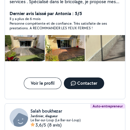
services . Spécialisé dans le bricolage, je propose mes
services pour tous vos travaux du quotidien : montage
de meubles, réparations, installations, petits travaux de
Dernier avis laissé par Antonia : 5/5
rénovation et bien plus encore. Avec mon expertise et
Il y a plus de 6 mois
Personne compétente et de confiance. Très satisfaite de ses
mon savoir-faire, je vous garantis un travail soigné,
prestations. A RECOMMANDER LES YEUX FERMES !
rapide et efficace. Que vous soyez un particulier ou un
professionnel, je suis à votre disposition pour vous
apporter des solutions adaptées à vos besoins.
N'hésitez pas à me contacter pour un devis ou pour
discuter de votre
Voir le profil
Contacter
Auto-entrepreneur
Salah boukhezar
Jardinier, élagueur
Le Bar-sur-Loup (Le Bar-sur-Loup)
3,6/5
(8 avis)