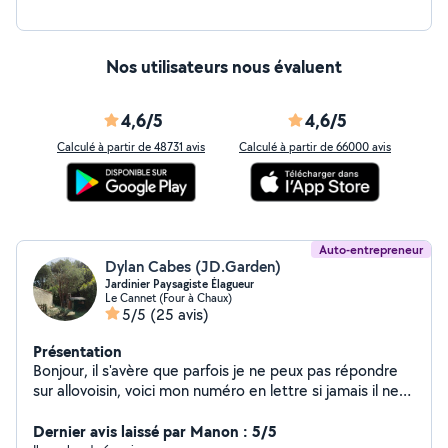
Nos utilisateurs nous évaluent
4,6/5
4,6/5
Calculé à partir de 48731 avis
Calculé à partir de 66000 avis
Auto-entrepreneur
Dylan Cabes (JD.Garden)
Jardinier Paysagiste Élagueur
Le Cannet (Four à Chaux)
5/5
(25 avis)
Présentation
Bonjour, il s'avère que parfois je ne peux pas répondre
sur allovoisin, voici mon numéro en lettre si jamais il ne
s'affiche pas plus bas je vous remercie d'avance pour
votre compréhension: Zero.Sept.Soixante.Cinquante-
Dernier avis laissé par Manon : 5/5