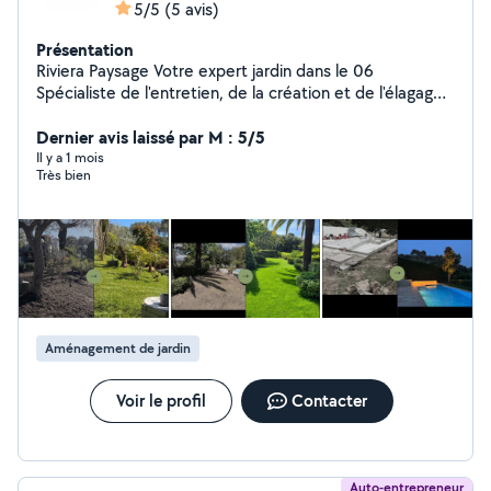
5/5
(5 avis)
Présentation
Riviera Paysage Votre expert jardin dans le 06
Spécialiste de l'entretien, de la création et de l'élagage,
Riviera Paysage intervient rapidement dans tout le
secteur des Alpes-Maritimes. Entretien de jardins et
Dernier avis laissé par M : 5/5
copropriétés Taille, débroussaillage, élagage Remise en
Il y a 1 mois
Très bien
état rapide Création d'espaces verts Travail soigné,
sérieux et réactif Intervention rapide Devis gratuit Basé
à Mougins Déplacements dans tout le 06
Aménagement de jardin
Voir le profil
Contacter
Auto-entrepreneur