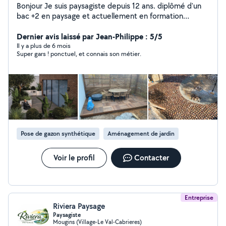
Bonjour Je suis paysagiste depuis 12 ans. diplômé d'un
bac +2 en paysage et actuellement en formation
concepteur paysagiste je suis aujourd'hui quelqu'un de
complet et manuel que ce soit en conception, création,
Dernier avis laissé par Jean-Philippe : 5/5
entretien ou encore montage de meuble en kit. je suis
Il y a plus de 6 mois
Super gars ! ponctuel, et connais son métier.
sérieux, professionnel, ponctuel, soigneux, travail de
façons organisé. Je serrai ravi de vous aider.
Pose de gazon synthétique
Aménagement de jardin
Voir le profil
Contacter
Entreprise
Riviera Paysage
Paysagiste
Mougins (Village-Le Val-Cabrieres)