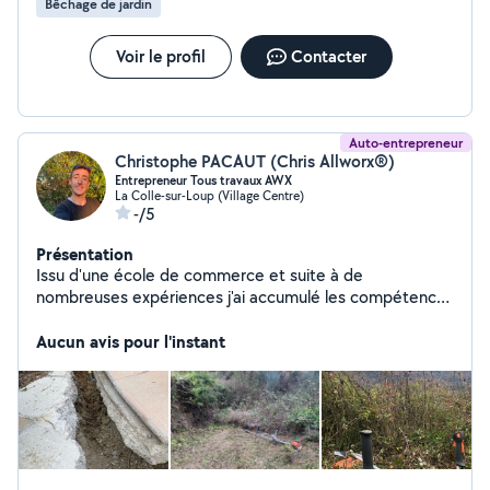
Bêchage de jardin
Voir le profil
Contacter
Auto-entrepreneur
Christophe PACAUT (Chris Allworx®)
Entrepreneur Tous travaux AWX
La Colle-sur-Loup (Village Centre)
-/5
Présentation
Issu d'une école de commerce et suite à de
nombreuses expériences j'ai accumulé les compétences
nécessaires à la gestion de ma micro entreprise. Pour
avoir travaillé dans de nombreux corps d'états, je
Aucun avis pour l'instant
dispose de connaissances variées et de beaucoup
d'outils type perceuse, visseuse, clé à choc, meuleuse
et autres je propose une palette d'intervention assez
large, fixation, montage, démontage, démolition,
évacuation... rénovation mon cœur de métier étant
l'aménagement du paysage, espaces verts et