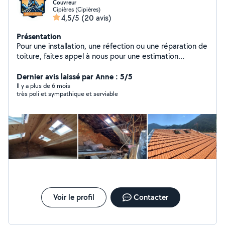
Couvreur
Cipières (Cipières)
4,5/5
(20 avis)
Présentation
Pour une installation, une réfection ou une réparation de
toiture, faites appel à nous pour une estimation
gratuite. Vous obtiendrez : Une évaluation rigoureuse et
sur mesure détaillant l'étendue des travaux à réaliser;
Dernier avis laissé par Anne : 5/5
Une estimation réelle des coûts à prévoir; Des solutions
Il y a plus de 6 mois
très poli et sympathique et serviable
et des conseils adaptés à votre maison, villa, immeuble
résidentiel, commercial ou industriel; Des réponses
claires à toutes vos questions concernant les travaux
d'installation, de réfection et de réparation de toitures.
Chez Artisan Janselme, nous mettons tout notre savoir-
faire, notre expérience et nos compétences à votre
service!
Voir le profil
Contacter