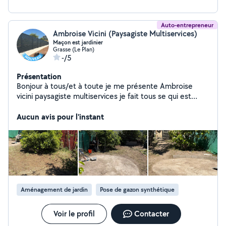
Auto-entrepreneur
Ambroise Vicini (Paysagiste Multiservices)
Maçon est jardinier
Grasse (Le Plan)
-/5
Présentation
Bonjour à tous/et à toute je me présente Ambroise
vicini paysagiste multiservices je fait tous se qui est
extérieur de la maçonnerie je fait aussi de la creation de
jardin comme de l'élagage ou débroussaillage ou du
Aucun avis pour l'instant
nettoyage de terrasse ou de toiture je suis une petite
entreprise multiservices est je ferai tous mon possible
pour satisfaire ma clientèle pour que vous soyez fier de
mon service rendu en temp est en heur merci d'avance
de la part de l'entreprise pour la confiance que vous
nous donnerai merci bcp
Aménagement de jardin
Pose de gazon synthétique
Voir le profil
Contacter