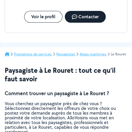
debroussaillage! Contactez moi pour toutes infos
supplémentaires ! Cdlt, Chris Cdlt, Chris Allworx Cf page
Facebook PS: I am English fluent if that can help
Voir le profil
Contacter
Prestations de services
Paysagistes
Alpes-maritimes
Le Rouret
Paysagiste à Le Rouret : tout ce qu’il
faut savoir
Comment trouver un paysagiste à Le Rouret ?
Vous cherchez un paysagiste près de chez vous ?
Sélectionnez directement les offreurs de votre choix ou
postez votre demande auprès de tous les membres à
proximité de votre localisation. AlloVoisins vous met en
relation avec tous les paysagistes, professionnels et
particuliers, à Le Rouret, capables de vous répondre
rapidement.