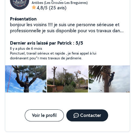
Antibes (Les Groules-Les Breguieres)
4,8/5
(25 avis)
Présentation
bonjour les voisins !!!! je suis une personne sérieuse et
professionnelle je suis disponible pour vos travaux dans
les domaines suivants couverture, charpente, zinguerie,
maçonnerie, ravalement de façade afin de mettre mes
Dernier avis laissé par Patrick : 5/5
années d'expériences a votre disposition et dans le
Il y a plus de 6 mois
Ponctuel, travail sérieux et rapide , je ferai appel à lui
respect de votre budget déplacement et devis gratuit
dorénavant pou^r mes travaux de jardinerie.
pour plus de renseignements n'hésitez pas à me
contacter merci d'avance
Voir le profil
Contacter