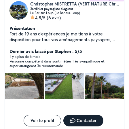
Christopher MISTRETTA (VERT NATURE Christopher)
Jardinier paysagiste élagueur
Le Bar-sur-Loup (Le Bar-sur-Loup)
4,8/5
(6 avis)
Présentation
Fort de 19 ans d'expériences je me tiens à votre
disposition pour tout vos aménagements paysagers,
création de jardins, arrosage automatique, clôture,
élagage, abattage, entretien.... Agrée au crédit d'impôt.
Dernier avis laissé par Stephen : 5/5
Nous pouvons convenir d'un rendez-vous et voir
Il y a plus de 6 mois
Personne compétent dans sont métier Très sympathique et
ensemble vos envies (devis gratuit).
super arrangeant Je recommande
Voir le profil
Contacter