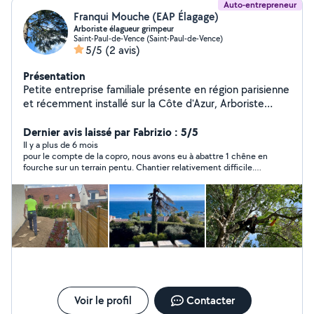
Auto-entrepreneur
Franqui Mouche (EAP Élagage)
Arboriste élagueur grimpeur
Saint-Paul-de-Vence (Saint-Paul-de-Vence)
5/5
(2 avis)
Présentation
Petite entreprise familiale présente en région parisienne
et récemment installé sur la Côte d'Azur, Arboriste
Elagueur grimpeur qualifiés nous vous suivons dans tout
vos projets d'espaces verts
Dernier avis laissé par Fabrizio : 5/5
Il y a plus de 6 mois
pour le compte de la copro, nous avons eu à abattre 1 chêne en
fourche sur un terrain pentu. Chantier relativement difficile.
Bon rapport qualité prix
Voir le profil
Contacter