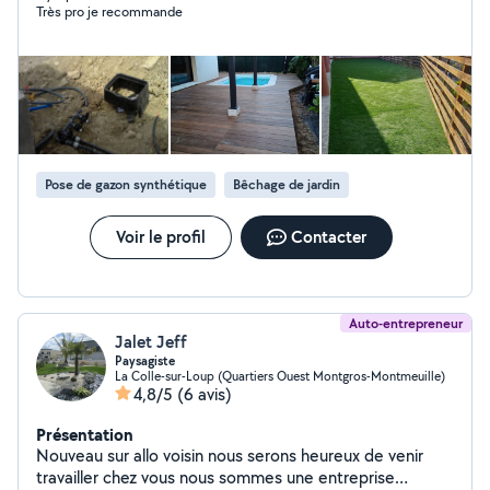
Très pro je recommande
pose de clôtures rigides ou souples , débroussaillage
tout type de terrains ,tout types de tailles , petite
maçonnerie , nettoyage haute pression Je possède l
agrément SAP service à la personne.
Pose de gazon synthétique
Bêchage de jardin
Voir le profil
Contacter
Auto-entrepreneur
Jalet Jeff
Paysagiste
La Colle-sur-Loup (Quartiers Ouest Montgros-Montmeuille)
4,8/5
(6 avis)
Présentation
Nouveau sur allo voisin nous serons heureux de venir
travailler chez vous nous sommes une entreprise