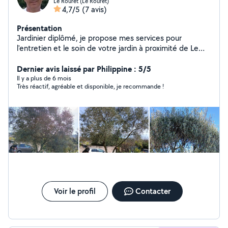
Le Rouret (Le Rouret)
4,7/5
(7 avis)
Présentation
Jardinier diplômé, je propose mes services pour
l'entretien et le soin de votre jardin à proximité de Le
Rouret (06). Taille, tonte, désherbage manuel,
fauchage, débroussaillage, ramassage de feuilles,
Dernier avis laissé par Philippine : 5/5
entretien de massifs, etc... Je n'ai pas de recours abusif
Il y a plus de 6 mois
Très réactif, agréable et disponible, je recommande !
aux outils mécanisés et privilégie des techniques
manuelles, naturelles et durables, dans le respect du
cycle végétal. Propose aussi petits travaux de bricolage
et d'entretien / nettoyage Travail minutieux Règlement
en Chèque Emploi Service Universel (CESU) - Déduction
fiscale 50% Anglais & italien parlés
Voir le profil
Contacter