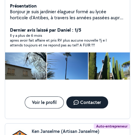
Présentation
Bonjour je suis jardinier élagueur formé au lycée
horticole d'Antibes, à travers les années passées auprès
des entreprises ou j'ai eu l'opportunité de travaillé j'ai pu
acquérir une expérience solide essentiellement en
Dernier avis laissé par Daniel : 1/5
élagage ainsi que l'aménagement et l'entretien
Il y a plus de 6 mois
apres avoir fait affaire et pris RV plus aucune nouvelle !!j e l
d'espaces verts. J'ai rejoint allovoisins afin d'apporter
attends toujours et ne repond pas au tel!! A FUIR !!!!
mon savoir-faire pour des personnes désireuses d'un
travail minutieux et sécurisé dans un cadre professionnel
et humain. Pour toute informations complémentaires
n'hésitez pas à me contacter à bientôt.
Voir le profil
Contacter
Auto-entrepreneur
Ken Janselme (Artisan Janselme)