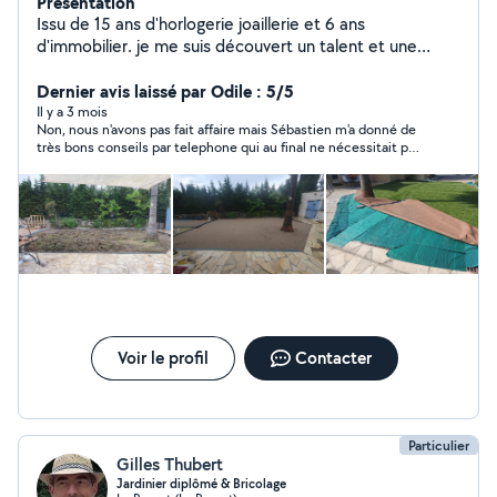
Présentation
Issu de 15 ans d'horlogerie joaillerie et 6 ans
d'immobilier. je me suis découvert un talent et une
passion, durant la rénovation de plusieurs bien, pour la
mise en vente et la location saisonnière. j'ai donc créer
Dernier avis laissé par Odile : 5/5
mon service de Rénovation, Vente et Gestion
Il y a 3 mois
Non, nous n'avons pas fait affaire mais Sébastien m'a donné de
Saisonnière, pour toutes les personnes, qui souhaitent
très bons conseils par telephone qui au final ne nécessitait pas
préserver leur patrimoine et en dégager des bénéfices
d'intervention. Je me suis "débrouillée" toute seule. Il est très
Contact 7.68.69.66.39
honnête et ne cherche pas à intervenir absolument chez
quelqu'un si cela n'est pas vraiment utile. Et de plus il est très
agréable. Sympathique.
Voir le profil
Contacter
Particulier
Gilles Thubert
Jardinier diplômé & Bricolage