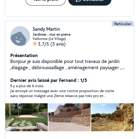
Particulier
Sandy Martin
Jardinier , mur en pierre
Valbonne (Le Village)
3,7/5
(3 avis)
Présentation
Bonjour je suis disponible pour tout travaux de jardin
,élagage , débroussaillage , aménagement paysager ,
mur en pierre. 15 ans d'expérience je possède toute le
matériel nécessaire pour ces réalisations
Dernier avis laissé par Fernand : 1/5
Il y a plus de 6 mois
j'ai envoyé un message avec une contre proposition de visite
sans réponse malgré une 2ème relance pas très pro et
désobligeant