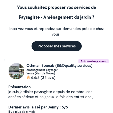
Vous souhaitez proposer vos services de
Paysagiste - Aménagement du jardin ?
Inscrivez-vous et répondez aux demandes près de chez
vous !
Proposer mes services
Auto-entrepreneur
Othman Bounab (B&Oquality services)
Aménagement paysager
Vence (Plan de Noves)
4,4/5
(32 avis)
Présentation
je suis jardinier paysagiste depuis de nombreuses
années sérieux et soigneux je fais des entretiens ,
créations de massifs , remise en état général de vos
extérieurs ,pose et réparation de l arrosage
Dernier avis laissé par Jenny : 5/5
automatique, pose de gazon synthétique ou naturel,
Il y a plus de 6 mois