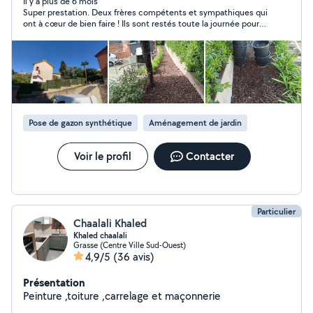
Cinq.Quatre-vingt-neuf.Vingt-neuf Jardinier passionné et
Il y a plus de 6 mois
Super prestation. Deux frères compétents et sympathiques qui
polyvalent, je vous propose mes services pour
ont à cœur de bien faire ! Ils sont restés toute la journée pour
entretenir et embellir vos extérieurs. Tonte, taille,
poser notre synthétique, il y avait pas mal découpes, nous
débroussaillage, élagage, nettoyage, création, pose de
sommes hyper satisfaits! Je recommande! Ça fait toujours
clôture, pose de pavé, Bricoleur dans l'âme, je peux
plaisir de faire travailler de jeunes entrepreneurs
aussi vous aider pour divers travaux du quotidien:
Maçonnerie, bricolage intérieur extérieur. Sérieux,
ponctuel et toujours à l'écoute, je m'adapte à vos
besoins.
Pose de gazon synthétique
Aménagement de jardin
Voir le profil
Contacter
Particulier
Chaalali Khaled
Khaled chaalali
Grasse (Centre Ville Sud-Ouest)
4,9/5
(36 avis)
Présentation
Peinture ,toiture ,carrelage et maçonnerie