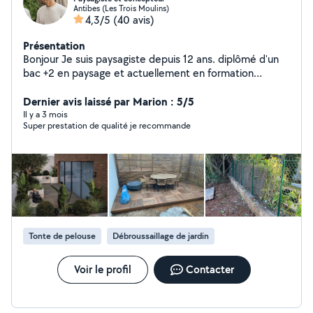
Antibes (Les Trois Moulins)
4,3/5
(40 avis)
Présentation
Bonjour Je suis paysagiste depuis 12 ans. diplômé d'un
bac +2 en paysage et actuellement en formation
concepteur paysagiste je suis aujourd'hui quelqu'un de
complet et manuel que ce soit en conception, création,
Dernier avis laissé par Marion : 5/5
entretien ou encore montage de meuble en kit. je suis
Il y a 3 mois
Super prestation de qualité je recommande
sérieux, professionnel, ponctuel, soigneux, travail de
façons organisé. Je serrai ravi de vous aider.
Tonte de pelouse
Débroussaillage de jardin
Voir le profil
Contacter