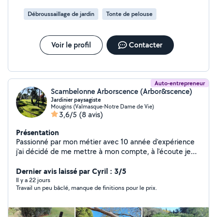
N'hésitez pas à me contacter.
Débroussaillage de jardin
Tonte de pelouse
Voir le profil
Contacter
Auto-entrepreneur
Scambelonne Arborscence (Arbor&scence)
Jardinier paysagiste
Mougins (Valmasque-Notre Dame de Vie)
3,6/5
(8 avis)
Présentation
Passionné par mon métier avec 10 année d'expérience
j'ai décidé de me mettre à mon compte, à l'écoute je
serais apporté mon expérience pour répondre à vos
attentes Travaux d'entretien : *Tonte de gazon
Dernier avis laissé par Cyril : 3/5
*Debroussaillage *Taille de haies *Elagage/Abbatage
Il y a 22 jours
Travail un peu bâclé, manque de finitions pour le prix.
*Traitement phytosanitaires *Désherbage / Binage /
Apport en engrais *Entretien karcher /mobilier de jardin
Travaux de création : *Plantation de massifs