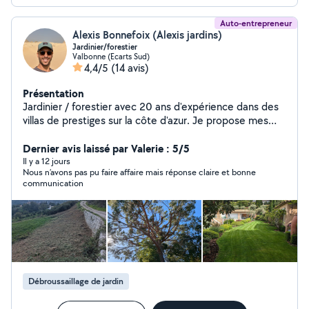
Auto-entrepreneur
Alexis Bonnefoix (Alexis jardins)
Jardinier/forestier
Valbonne (Ecarts Sud)
4,4/5
(14 avis)
Présentation
Jardinier / forestier avec 20 ans d'expérience dans des
villas de prestiges sur la côte d'azur. Je propose mes
services pour l'entretien, la création d'espaces verts .
Débroussaillage, abattage et élagage . N'hésitez pas à
Dernier avis laissé par Valerie : 5/5
me contacter pour un devis gratuit .
Il y a 12 jours
Nous n’avons pas pu faire affaire mais réponse claire et bonne
communication
Débroussaillage de jardin