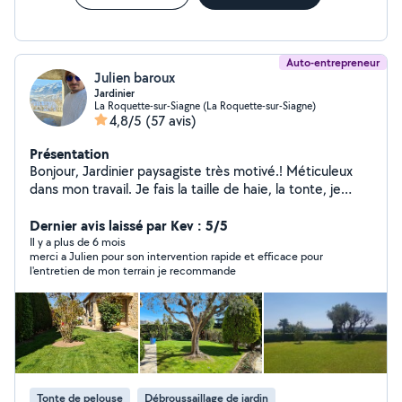
Auto-entrepreneur
Julien baroux
Jardinier
La Roquette-sur-Siagne (La Roquette-sur-Siagne)
4,8/5
(57 avis)
Présentation
Bonjour, Jardinier paysagiste très motivé.! Méticuleux
dans mon travail. Je fais la taille de haie, la tonte, je
débroussaille, l entretiens des massifs fleuries et
souffler les allées. déplacement et devis gratuit.
Dernier avis laissé par Kev : 5/5
Secteur de grasse à vallauris. Mon abonnement ne me
Il y a plus de 6 mois
merci a Julien pour son intervention rapide et efficace pour
permet pas de répondre au demande hors de ce
l'entretien de mon terrain je recommande
périmètre. cordialement.
Tonte de pelouse
Débroussaillage de jardin