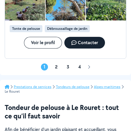
*Aménagement de massifs *Gazon en plaque / semi &
gazon synthétique *Motoculture *Pose de clôture
souple ou rigide Possibilité de passer avec le crédit
d'impôt immédiat à 50% POUR UN JARDIN À VOTRE
IMAGE
Tonte de pelouse
Débroussaillage de jardin
Voir le profil
Contacter
1
2
3
4
Page
suivante
Prestations de services
Tondeurs de pelouse
Alpes-maritimes
Le Rouret
Tondeur de pelouse à Le Rouret : tout
ce qu’il faut savoir
Afin de bénéficier d’un jardin plaisant et accueillant, vous