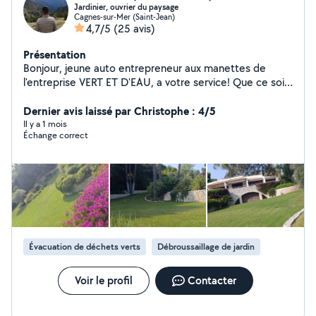
Jardinier, ouvrier du paysage
Cagnes-sur-Mer (Saint-Jean)
4,7/5
(25 avis)
Présentation
Bonjour, jeune auto entrepreneur aux manettes de
l'entreprise VERT ET D'EAU, a votre service! Que ce soit
de l'entretien de parcs et jardins, de la plantation, une
remise en etat générale, tailles de haies, arrosage
Dernier avis laissé par Christophe : 4/5
automatique, en passant par du gros débroussaillage au
Il y a 1 mois
Échange correct
simple nettoyage, je sais tout faire! Je suis la pour
répondre a tout vos désirs ! Un travail de qualité fait en
temps et en heure avec du matériel professionnel, alors
n'hésitez pas ! adoptez moi !
Évacuation de déchets verts
Débroussaillage de jardin
Voir le profil
Contacter