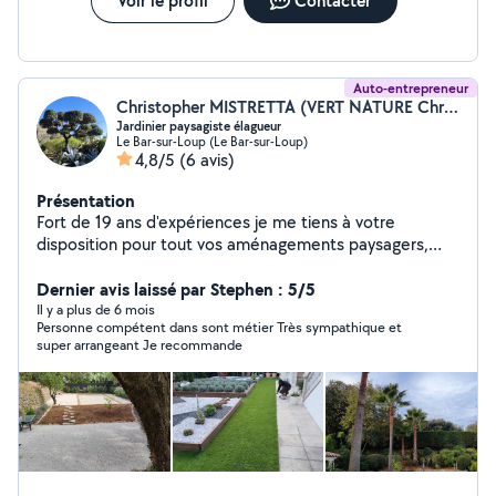
Voir le profil
Contacter
Auto-entrepreneur
Christopher MISTRETTA (VERT NATURE Christopher)
Jardinier paysagiste élagueur
Le Bar-sur-Loup (Le Bar-sur-Loup)
4,8/5
(6 avis)
Présentation
Fort de 19 ans d'expériences je me tiens à votre
disposition pour tout vos aménagements paysagers,
création de jardins, arrosage automatique, clôture,
élagage, abattage, entretien.... Agrée au crédit d'impôt.
Dernier avis laissé par Stephen : 5/5
Nous pouvons convenir d'un rendez-vous et voir
Il y a plus de 6 mois
Personne compétent dans sont métier Très sympathique et
ensemble vos envies (devis gratuit).
super arrangeant Je recommande