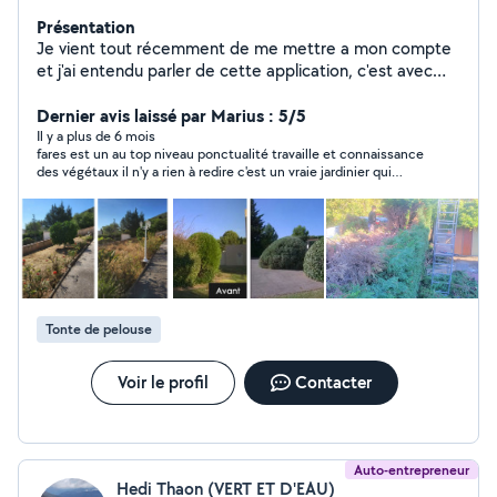
Présentation
Je vient tout récemment de me mettre a mon compte
et j'ai entendu parler de cette application, c'est avec
plaisir que je vous propose mes services d'entretient de
votre jardin mais aussi pour des
Dernier avis laissé par Marius : 5/5
déménagements,manutention etc
Il y a plus de 6 mois
fares est un au top niveau ponctualité travaille et connaissance
des végétaux il n'y a rien à redire c'est un vraie jardinier qui
connaît et aime son métier ce qui est rare merci fares et à
bientot
Tonte de pelouse
Voir le profil
Contacter
Auto-entrepreneur
Hedi Thaon (VERT ET D'EAU)