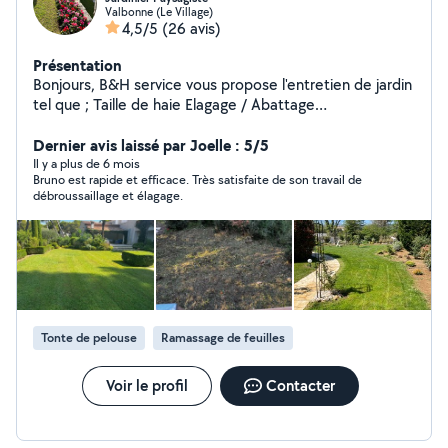
Valbonne (Le Village)
4,5/5
(26 avis)
Présentation
Bonjours, B&H service vous propose l'entretien de jardin
tel que ; Taille de haie Elagage / Abattage
Debroussaillage Entretien des massifs Traitement
phytosanitaires Tonte Arrosage auto Créations ;
Dernier avis laissé par Joelle : 5/5
Plantation et aménagement Créations pelouse naturel
Il y a plus de 6 mois
Bruno est rapide et efficace. Très satisfaite de son travail de
Créations terrain synthétique Créations terrain de
débroussaillage et élagage.
pétanque Pose de clôture soupple ou rigide Disponible
et outillé pour un jardin à votre image je suis disponible
Tonte de pelouse
Ramassage de feuilles
Voir le profil
Contacter