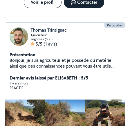
Voir le profil
Contacter
Particulier
Thomas Trintignac
Agriculteur
Pégomas (Sud)
5/5
(1 avis)
Présentation
Bonjour, je suis agriculteur et je possède du matériel
ainsi que des connaissances pouvant vous être utile
dans votre quotidien ou de manière exceptionnelle. Au
plaisir de travailler pour vous
Dernier avis laissé par ELISABETH : 5/5
Il y a 2 mois
REACTIF