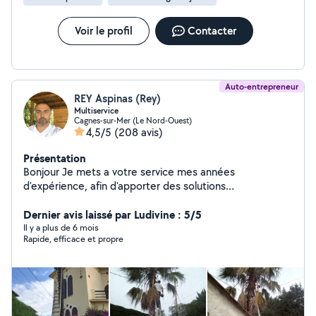
Voir le profil
Contacter
Auto-entrepreneur
REY Aspinas (Rey)
Multiservice
Cagnes-sur-Mer (Le Nord-Ouest)
4,5/5
(208 avis)
Présentation
Bonjour Je mets a votre service mes années
d'expérience, afin d'apporter des solutions
professionnelles, dans le respect de votre budget.
Déplacement et devis gratuit Pour plus de
Dernier avis laissé par Ludivine : 5/5
renseignement nous contacter
Il y a plus de 6 mois
Rapide, efficace et propre