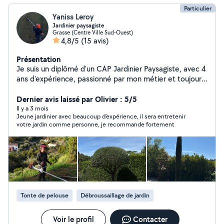
Particulier
Yaniss Leroy
Jardinier paysagiste
Grasse (Centre Ville Sud-Ouest)
4,8/5
(15 avis)
Présentation
Je suis un diplômé d'un CAP Jardinier Paysagiste, avec 4
ans d'expérience, passionné par mon métier et toujours
motivé pour offrir un service de qualité. Ponctuel, fiable ,
je suis prêt à intervenir rapidement pour embellir vos
Dernier avis laissé par Olivier : 5/5
espaces extérieurs. Ce qui me distingue, c'est mon
Il y a 3 mois
Jeune jardinier avec beaucoup d’expérience, il sera entretenir
souci du détail et ma volonté d'apporter des solutions
votre jardin comme personne, je recommande fortement
adaptées à vos besoins. Je m'engage à transformer
votre jardin en un espace où il fait bon vivre. Contactez-
moi pour discuter de votre projet, et laissez-moi vous
surprendre par mon expertise. Pour voir mon travail allez
ici: Facebook:Leroy Du Jardin
Instagram:LeroyDuJardin06 TikTok:leroydujardin06 voilà
c'était juste quelques infos merci !
Tonte de pelouse
Débroussaillage de jardin
Voir le profil
Contacter