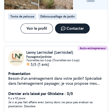
Tonte de pelouse
Débroussaillage de jardin
Voir le profil
Contacter
Auto-entrepreneur
Lenny Len'nickel (Len'nickel)
Paysagiste/jardinier
Tourrettes-sur-Loup (Tourrettes-sur-Loup)
3/5
(1 avis)
Présentation
Besoin d'un aménagement dans votre jardin? Spécialisé
dans l'aménagement paysager, je vous propose mes
services, que ce soit pour: - installer un arrosage
automatique - créer des massifs - planter des haies -
Dernier avis laissé par Ghislaine : 3/5
créer des allées en pierres ou en dalles - faire un
Il y a 12 jours
Je n ai pas fait affaire avec Lenny donc ne peux pas evaluer sa
potager De l'aménagement de jardin au simple
prestation. Desolee
entretien, la satisfaction de mes clients est ma priorité.