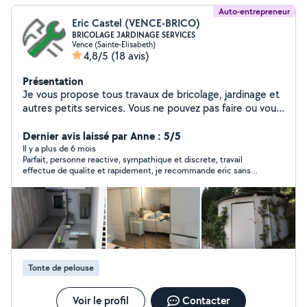
Auto-entrepreneur
Eric Castel (VENCE-BRICO)
BRICOLAGE JARDINAGE SERVICES
Vence (Sainte-Elisabeth)
4,8/5
(18 avis)
Présentation
Je vous propose tous travaux de bricolage, jardinage et
autres petits services. Vous ne pouvez pas faire ou vous
n'aimez pas faire ? contactez-moi VENCE-BRICO
Dernier avis laissé par Anne : 5/5
Il y a plus de 6 mois
Parfait, personne reactive, sympathique et discrete, travail
effectue de qualite et rapidement, je recommande eric sans
hesiter et je referai probablement de nouveau appel a lui
Tonte de pelouse
Voir le profil
Contacter