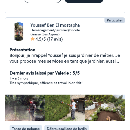
Particulier
Youssef Ben El mostapha
Déménagement/jardinier/bricole
Grasse (Les Aspres)
4,5/5
(17 avis)
Présentation
Bonjour, je m'appel Youssef je suis jardinier de métier. Je
vous propose mes services en tant que jardinier, aussi
pour autres services tel que : déménagement,
carrelage, montage de meuble, peinture
Dernier avis laissé par Valerie : 5/5
Il y a 3 mois
Très sympathique, efficace et travail bien fait!
Tonte de pelouse
Débroussaillage de jardin