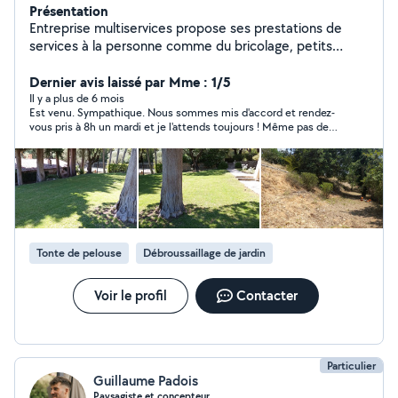
Présentation
Entreprise multiservices propose ses prestations de
services à la personne comme du bricolage, petits
travaux de maçonnerie, petits travaux de jardin et un
service de ménage particuliers et locations saisonnières.
Dernier avis laissé par Mme : 1/5
Il y a plus de 6 mois
Est venu. Sympathique. Nous sommes mis d'accord et rendez-
vous pris à 8h un mardi et je l'attends toujours ! Même pas de
message en réponse à mon sms et sur messagerie tél
m'étonnant de ne pas le voir venir !!! Pas sérieux donc
Tonte de pelouse
Débroussaillage de jardin
Voir le profil
Contacter
Particulier
Guillaume Padois
Paysagiste et concepteur