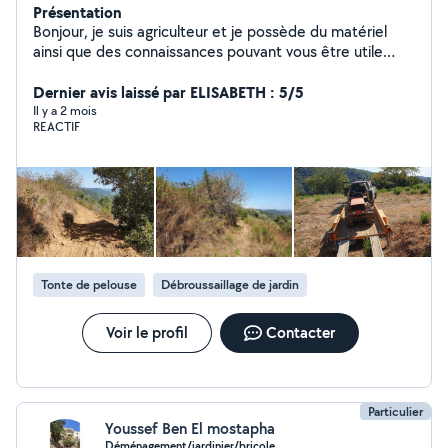
Présentation
Bonjour, je suis agriculteur et je possède du matériel
ainsi que des connaissances pouvant vous être utile
dans votre quotidien ou de manière exceptionnelle. Au
plaisir de travailler pour vous
Dernier avis laissé par ELISABETH : 5/5
Il y a 2 mois
REACTIF
Tonte de pelouse
Débroussaillage de jardin
Voir le profil
Contacter
Particulier
Youssef Ben El mostapha
Déménagement/jardinier/bricole