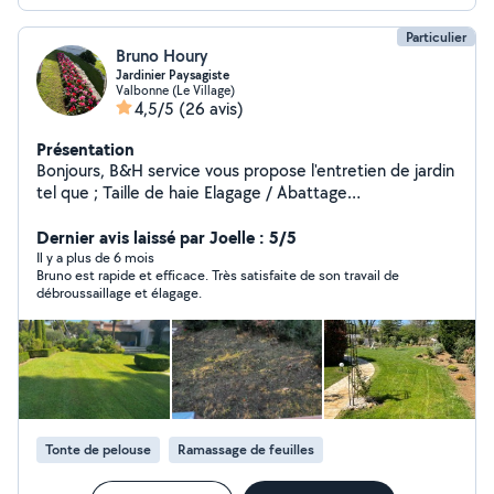
Particulier
Bruno Houry
Jardinier Paysagiste
Valbonne (Le Village)
4,5/5
(26 avis)
Présentation
Bonjours, B&H service vous propose l'entretien de jardin
tel que ; Taille de haie Elagage / Abattage
Debroussaillage Entretien des massifs Traitement
phytosanitaires Tonte Arrosage auto Créations ;
Dernier avis laissé par Joelle : 5/5
Plantation et aménagement Créations pelouse naturel
Il y a plus de 6 mois
Bruno est rapide et efficace. Très satisfaite de son travail de
Créations terrain synthétique Créations terrain de
débroussaillage et élagage.
pétanque Pose de clôture soupple ou rigide Disponible
et outillé pour un jardin à votre image je suis disponible
Tonte de pelouse
Ramassage de feuilles