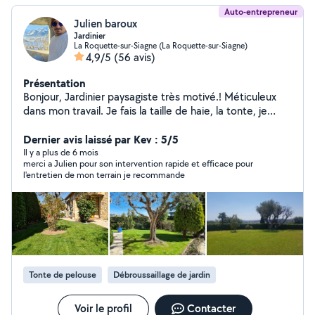
Auto-entrepreneur
Julien baroux
Jardinier
La Roquette-sur-Siagne (La Roquette-sur-Siagne)
4,9/5
(56 avis)
Présentation
Bonjour, Jardinier paysagiste très motivé.! Méticuleux
dans mon travail. Je fais la taille de haie, la tonte, je
débroussaille, l entretiens des massifs fleuries et
souffler les allées. déplacement et devis gratuit.
Dernier avis laissé par Kev : 5/5
Secteur de grasse à vallauris. Mon abonnement ne me
Il y a plus de 6 mois
merci a Julien pour son intervention rapide et efficace pour
permet pas de répondre au demande hors de ce
l'entretien de mon terrain je recommande
périmètre. cordialement.
Tonte de pelouse
Débroussaillage de jardin
Voir le profil
Contacter