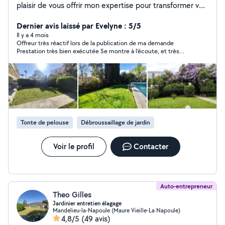
plaisir de vous offrir mon expertise pour transformer vos
espaces extérieurs en véritables havres de paix. Fort de
plusieurs années d'expérience, je propose des services
Dernier avis laissé par Evelyne : 5/5
sur mesure allant de la création de jardins esthétiques
Il y a 4 mois
Offreur très réactif lors de la publication de ma demande
et harmonieux à leur entretien régulier. Chaque projet
Prestation très bien exécutée Se montre à l'écoute, et très
est unique, et je mets un point d'honneur à comprendre
sympathique. Je recommande cet offreur
vos besoins pour créer des aménagements qui
respectent l'environnement, tout en étant fonctionnels
et faciles à entretenir. Mes prestations incluent la
conception d'espaces verts, l'installation de systèmes
d'arrosage éco-responsables, la plantation de végétaux
adaptés à votre sol et à votre climat, ainsi que
Tonte de pelouse
Débroussaillage de jardin
l'entretien régulier pour garantir la beauté et la santé de
votre jardin tout au long de l'année. Mon objectif est
simple : faire de votre jardin un lieu de bien-être qui
Voir le profil
Contacter
vous ressemble et qui valorise votre propriété. Le trèfle
à 4 feuilles Cultivez vôtre bien être
Auto-entrepreneur
Theo Gilles
Jardinier entretien élagage
Mandelieu-la-Napoule (Maure Vieille-La Napoule)
4,8/5
(49 avis)