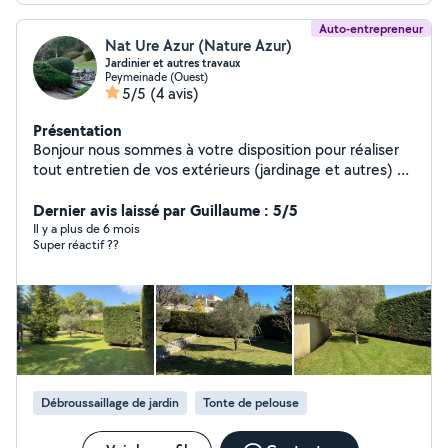
Auto-entrepreneur
Nat Ure Azur (Nature Azur)
Jardinier et autres travaux
Peymeinade (Ouest)
5/5
(4 avis)
Présentation
Bonjour nous sommes à votre disposition pour réaliser
tout entretien de vos extérieurs (jardinage et autres) et
la réalisation de tout autres petits travaux à votre
service.
Dernier avis laissé par Guillaume : 5/5
Il y a plus de 6 mois
Super réactif ??
Débroussaillage de jardin
Tonte de pelouse