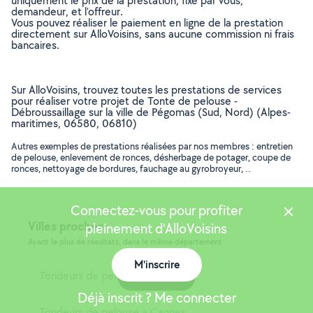
uniquement le prix de la prestation, fixé par vous,
demandeur, et l’offreur.
Vous pouvez réaliser le paiement en ligne de la prestation
directement sur AlloVoisins, sans aucune commission ni frais
bancaires.
Sur AlloVoisins, trouvez toutes les prestations de services
pour réaliser votre projet de Tonte de pelouse -
Débroussaillage sur la ville de Pégomas (Sud, Nord) (Alpes-
maritimes, 06580, 06810)
Autres exemples de prestations réalisées par nos membres : entretien
de pelouse, enlevement de ronces, désherbage de potager, coupe de
ronces, nettoyage de bordures, fauchage au gyrobroyeur, ..
Connectez-vous pour profiter
Villes proches
pleinement d'AlloVoisins
Ayant le plus de résultats, dans le même département
M'inscrire
Tondeurs de pelouse à Nice
Carte
Déjà inscrit ? Me connecter
Tondeurs de pelouse à Cannes