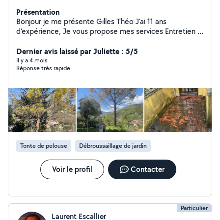
Présentation
Bonjour je me présente Gilles Théo J'ai 11 ans
d'expérience, Je vous propose mes services Entretien :
taille, tonte, débroussaillage ,création Désherbage
,évacuation des déchet ,élagage Je suis auto
Dernier avis laissé par Juliette : 5/5
entrepreneur Tarif /35 de l'heure pour 2 personnes Ou
Il y a 4 mois
Réponse très rapide
forfait Celon la prestation
Tonte de pelouse
Débroussaillage de jardin
Voir le profil
Contacter
Particulier
Laurent Escallier