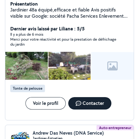
Présentation
Jardinier 48a équipé,efficace et fiable Avis positifs
visible sur Google: société Pacha Services Enlevements
des végétaux coupés GRATUIT ( à part quantités
énormes)
Dernier avis laissé par Liliane : 5/5
Il y a plus de 6 mois
Merci pour votre réactivité et pour la prestation de défrichage
du jardin
Tonte de pelouse
Voir le profil
Contacter
Auto-entrepreneur
Andrew Das Neves (DNA Service)
Jardinier-Entretien