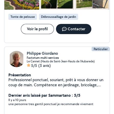
d'intervention : Var & Alpes-Maritimes Déplacement et
devis gratuits Paiement en CESU accepté Si vous avez
du mal à me joindre, tapez simplement "Marius jardinier"
Tonte de pelouse
Débroussaillage de jardin
sur Internet vous trouverez facilement mes
coordonnées. Belle journée à vous et à très vite pour
vos projets !
Voir le profil
Contacter
Particulier
Philippe Giordano
Factotum multi-services
Le Cannet (Hauts de Saint-Jean-Hauts de l'Aubarede)
5/5
(3 avis)
Présentation
Professionnel ponctuel, souriant, prêt à vous donner un
coup de main. Compétence en jardinage, bricolage,
propose différents services
Dernier avis laissé par Sammartano : 5/5
Il y a 10 jours
une personne tres gentil ponctuel je recommande vivement