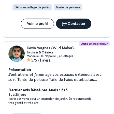
Débroussaillage de jardin
Tonte de pelouse
Voir le profil
Contacter
Auto-entrepreneur
Kevin Vergnes (Wild Maker)
Jardinier & Créateur
Mandelieu-la-Napoule (Le Cottage)
5/5
(1 avis)
Présentation
J'entretiens et j'aménage vos espaces extérieurs avec
soin. Tonte de pelouse Taille de haies et arbustes
Désherbage et remise en état Création de potagers
Aménagement de jardins Mobilier en palettes et bois
Dernier avis laissé par Anais : 5/5
sur mesure Décoration extérieure/ intérieur en bois
Il y a 28 jours
Kevin est venu pour un entretien de jardin. Je recommande
Devis gratuit Intervention rapide Travail soigné
très gentil et très pro