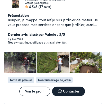
Grasse (Les Aspres)
4,5/5
(17 avis)
Présentation
Bonjour, je m'appel Youssef je suis jardinier de métier. Je
vous propose mes services en tant que jardinier, aussi
pour autres services tel que : déménagement,
carrelage, montage de meuble, peinture
Dernier avis laissé par Valerie : 5/5
Il y a 3 mois
Très sympathique, efficace et travail bien fait!
Tonte de pelouse
Débroussaillage de jardin
Voir le profil
Contacter