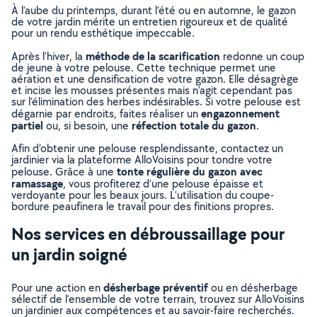
À l’aube du printemps, durant l’été ou en automne, le gazon
de votre jardin mérite un entretien rigoureux et de qualité
pour un rendu esthétique impeccable.
méthode de la scarification
Après l’hiver, la
redonne un coup
de jeune à votre pelouse. Cette technique permet une
aération et une densification de votre gazon. Elle désagrège
et incise les mousses présentes mais n’agit cependant pas
sur l’élimination des herbes indésirables. Si votre pelouse est
engazonnement
dégarnie par endroits, faites réaliser un
partiel
réfection totale du gazon
ou, si besoin, une
.
Afin d’obtenir une pelouse resplendissante, contactez un
jardinier via la plateforme AlloVoisins pour tondre votre
tonte régulière du gazon avec
pelouse. Grâce à une
ramassage
, vous profiterez d’une pelouse épaisse et
verdoyante pour les beaux jours. L’utilisation du coupe-
bordure peaufinera le travail pour des finitions propres.
Nos services en débroussaillage pour
un jardin soigné
désherbage préventif
Pour une action en
ou en désherbage
sélectif de l’ensemble de votre terrain, trouvez sur AlloVoisins
un jardinier aux compétences et au savoir-faire recherchés.