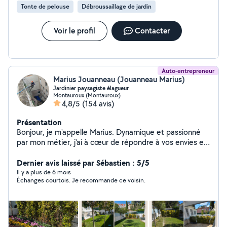
Tonte de pelouse
Débroussaillage de jardin
Voir le profil
Contacter
Auto-entrepreneur
Marius Jouanneau (Jouanneau Marius)
Jardinier paysagiste élagueur
Montauroux (Montauroux)
4,8/5
(154 avis)
Présentation
Bonjour, je m'appelle Marius. Dynamique et passionné
par mon métier, j'ai à cœur de répondre à vos envies et
de valoriser vos extérieurs. Je suis équipé d'un camion
et de tout le matériel nécessaire pour réaliser vos
Dernier avis laissé par Sébastien : 5/5
projets : travaux acrobatiques, entretien de jardins,
Il y a plus de 6 mois
Échanges courtois. Je recommande ce voisin.
élagage, remise en état, création paysagère, soins des
végétaux, rognage de souches, installation d'arrosage
automatique, débroussaillage forestier, construction de
murs en pierre sèche, aménagements paysagers,
terrasses en bois, et bien plus encore. Secteur