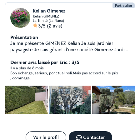
Particulier
Kelian Gimenez
Kelian GIMENEZ
La Trinité (La Plana)
3/5
(2 avis)
Présentation
Je me présente GIMENEZ Kelian Je suis jardinier
paysagiste Je suis gérant d'une société Gimenez Jardins
Je suis diplômé d'un CAP jardinier et d'un BACPRO
paysagiste ( création de jardin ) .
Dernier avis laissé par Eric : 3/5
Il y a plus de 6 mois
Bon échange, sérieux, ponctuel,poli.Mais pas accord sur le prix
, dommage.
Voir le profil
Contacter