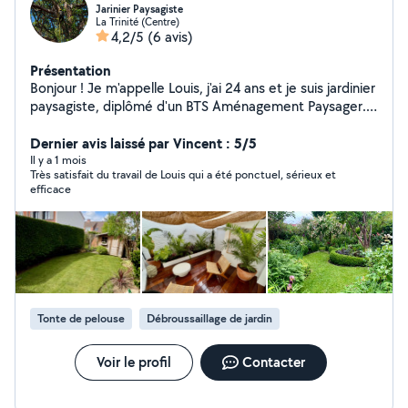
Jarinier Paysagiste
La Trinité (Centre)
4,2/5
(6 avis)
Présentation
Bonjour ! Je m'appelle Louis, j'ai 24 ans et je suis jardinier
paysagiste, diplômé d'un BTS Aménagement Paysager.
Passionné par la nature et les espaces verts, je mets
mon savoir-faire à votre service pour tous vos projets
Dernier avis laissé par Vincent : 5/5
d'aménagement extérieur. Que ce soit pour la création
Il y a 1 mois
Très satisfait du travail de Louis qui a été ponctuel, sérieux et
de jardins, l'entretien de vos espaces verts ou la
efficace
conception de paysages sur mesure, je vous
accompagne pour concrétiser vos envies. N'hésitez pas
à me contacter pour échanger sur votre projet !
Tonte de pelouse
Débroussaillage de jardin
Voir le profil
Contacter