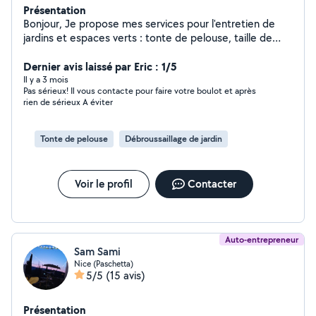
Présentation
Bonjour, Je propose mes services pour l'entretien de
jardins et espaces verts : tonte de pelouse, taille de
haies, débroussaillage, désherbage, nettoyage
extérieur, évacuation des déchets verts et petits
Dernier avis laissé par Eric : 1/5
travaux d'aménagement paysager. Sérieux, ponctuel et
Il y a 3 mois
Pas sérieux! Il vous contacte pour faire votre boulot et après
soigneux, je travaille proprement et je m'adapte à
rien de sérieux A éviter
chaque demande : entretien régulier, remise en état
d'un jardin, intervention ponctuelle ou préparation avant
vente/location. Je peux me déplacer pour voir le travail
Tonte de pelouse
Débroussaillage de jardin
à effectuer et proposer un tarif clair selon la surface,
l'état du jardin et le type d'intervention. N'hésitez pas à
m'envoyer des photos de votre jardin pour une première
Voir le profil
Contacter
estimation rapide.
Auto-entrepreneur
Sam Sami
Nice (Paschetta)
5/5
(15 avis)
Présentation