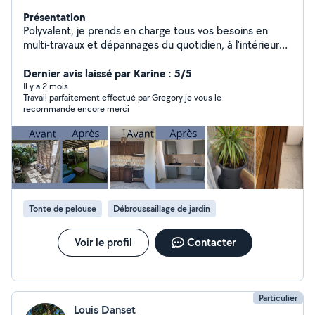
Présentation
Polyvalent, je prends en charge tous vos besoins en
multi-travaux et dépannages du quotidien, à l'intérieur
comme à l'extérieur : Petits travaux intérieurs : Peinture,
revêtement de sol, maçonnerie, montage et installation
Dernier avis laissé par Karine : 5/5
de meubles, aménagements divers. Dépannages
Il y a 2 mois
Travail parfaitement effectué par Gregory je vous le
express : Petite plomberie et petite électricité
recommande encore merci
(changement de prises, luminaires). Entretien extérieur :
Nettoyage et soin de vos jardins (débroussaillage, taille
de haies, élagage léger) et entretien de vos espaces
piscine. Réparations en tout genre : Je trouve une
solution rapide et durable pour chaque problème. Que
ce soit pour une intervention urgente ou un projet de
rénovation, je vous garantis un travail soigné, et propre.
Tonte de pelouse
Débroussaillage de jardin
Voir le profil
Contacter
Particulier
Louis Danset