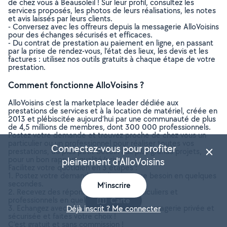
de chez vous à Beausoleil ! Sur leur profil, consultez les
services proposés, les photos de leurs réalisations, les notes
et avis laissés par leurs clients.
- Conversez avec les offreurs depuis la messagerie AlloVoisins
pour des échanges sécurisés et efficaces.
- Du contrat de prestation au paiement en ligne, en passant
par la prise de rendez-vous, l’état des lieux, les devis et les
factures : utilisez nos outils gratuits à chaque étape de votre
prestation.
Comment fonctionne AlloVoisins ?
AlloVoisins c’est la marketplace leader dédiée aux
prestations de services et à la location de matériel, créée en
2013 et plébiscitée aujourd’hui par une communauté de plus
de 4,5 millions de membres, dont 300 000 professionnels.
Postez votre demande et trouvez proche de chez vous un
particulier ou un professionnel pour réaliser toutes vos
Connectez-vous pour profiter
prestations, du plus petit besoin aux plus grands projets,
pour un bon rapport qualité/prix.
pleinement d'AlloVoisins
Facilitez votre quotidien en 3 étapes :
1. Postez votre demande : indiquez votre besoin en quelques
secondes.
M'inscrire
2. Recevez des réponses d’offreurs particuliers et
professionnels en quelques minutes.
Carte
3. Echangez avec les offreurs depuis la messagerie privée et
Déjà inscrit ? Me connecter
sécurisée et faites votre choix !
C’est gratuit et sans commission !