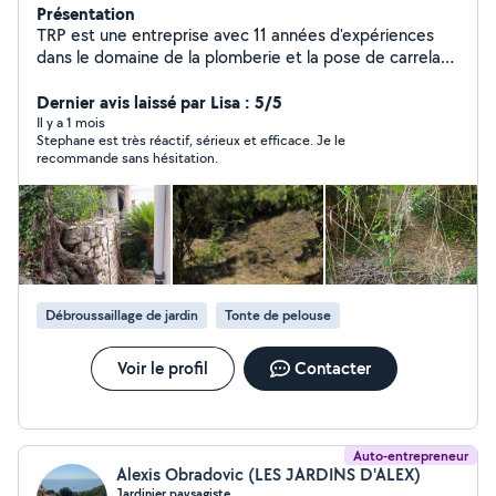
Présentation
TRP est une entreprise avec 11 années d'expériences
dans le domaine de la plomberie et la pose de carrelage
nous effectuons aussi les entretiens de jardin, les
débroussaillages et tout autre tâches dans vos espaces
Dernier avis laissé par Lisa : 5/5
verts. Dynamique, consciencieux et à l'écoute de notre
Il y a 1 mois
Stephane est très réactif, sérieux et efficace. Je le
clientèle ont va savoir vous conseiller et diriger dans vos
recommande sans hésitation.
choix tout au long de votre chantier. Nous réalisons les
entretiens de jardin,taille de haies et On réalise les
débroussaillage de vos terrains.
Débroussaillage de jardin
Tonte de pelouse
Voir le profil
Contacter
Auto-entrepreneur
Alexis Obradovic (LES JARDINS D'ALEX)
Jardinier paysagiste