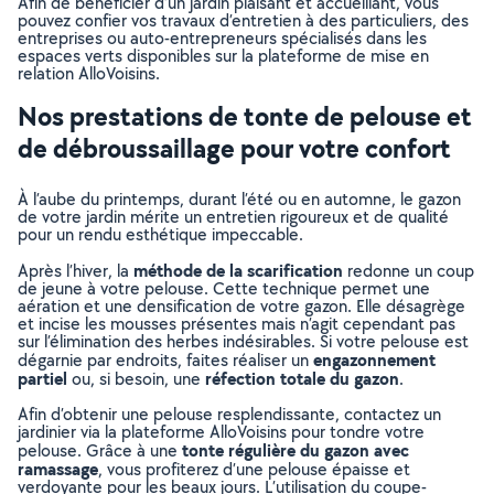
Afin de bénéficier d’un jardin plaisant et accueillant, vous
pouvez confier vos travaux d’entretien à des particuliers, des
entreprises ou auto-entrepreneurs spécialisés dans les
espaces verts disponibles sur la plateforme de mise en
relation AlloVoisins.
Nos prestations de tonte de pelouse et
de débroussaillage pour votre confort
À l’aube du printemps, durant l’été ou en automne, le gazon
de votre jardin mérite un entretien rigoureux et de qualité
pour un rendu esthétique impeccable.
méthode de la scarification
Après l’hiver, la
redonne un coup
de jeune à votre pelouse. Cette technique permet une
aération et une densification de votre gazon. Elle désagrège
et incise les mousses présentes mais n’agit cependant pas
sur l’élimination des herbes indésirables. Si votre pelouse est
engazonnement
dégarnie par endroits, faites réaliser un
partiel
réfection totale du gazon
ou, si besoin, une
.
Afin d’obtenir une pelouse resplendissante, contactez un
jardinier via la plateforme AlloVoisins pour tondre votre
tonte régulière du gazon avec
pelouse. Grâce à une
ramassage
, vous profiterez d’une pelouse épaisse et
verdoyante pour les beaux jours. L’utilisation du coupe-