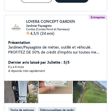
Entreprise
LOVERA CONCEPT GARDEN
Jardinier Paysagiste
Contes (Contes Nord et Hameaux)
4,3/5
(24 avis)
Présentation
Jardinier/Paysagiste de métier, outillé et véhiculé.
PROFITEZ DE 50% de crédit d'impôts sur toutes me
prestations. Je me propose pour réaliser l'entretien de
vos jardins. Tonte, taille, élagage, debroussaillage,
Dernier avis laissé par Juliette : 5/5
désherbage ... Entretien complet et Création clés en
Il y a 4 mois
A répondu très rapidement
mains.. Http://www.lovera-jardins-piscines . Com Je
reste à votre disposition pour tout renseignements. 6
88 50 73 46 Cdt, Lovera
Tonte de pelouse
Débroussaillage de jardin