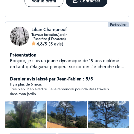
jardinage avec FLJARD1N Contactez-nous au O6 28 73
Voir le profil
Contacter
03 15 Pour votre confort, vous pouvez régler vos
prestations avec le CESU
Particulier
Lilian Champneuf
Travaux forestier/jardin
L'Escarène (L'Escarène)
4,8/5
(5 avis)
Présentation
Bonjour, je suis un jeune dynamique de 19 ans diplômé
en tant qu'élagueur grimpeur sur cordes Je cherche des
travaux d'élagage à réaliser Démonter/abattre vos
arbres Vous conseiller sur la taille de vos arbres Tailler
Dernier avis laissé par Jean-Fabien : 5/5
vos arbres Taille de bois morts
Il y a plus de 6 mois
Très bien. Rien à redire. Je le reprendrai pour d'autres travaux
dans mon jardin