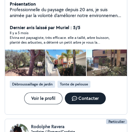
Présentation
Professionnelle du paysage depuis 20 ans, je suis
animée par la volonté d'améliorer notre environnement
en proposant des solutions qui allient esthétisme,
durabilité et respect de la nature. Chaque intervention
Dernier avis laissé par Muriel : 5/5
est personnalisé en fonction des besoins et des envies
Il y a 5 mois
Elvina est paysagiste, très efficace. elle a taillé, arbre buisson,
des clients. Je réalise tous travaux espaces verts et me
planté des arbustes, a déterré un petit arbre je vous la
rends disponible rapidement. Pour les particuliers,
recommande vivement, ne vous fiez pas qu'elle soit une
envoie de facture systématique pour le crédit d'impôt.
femme. Elle travaille rapidement, les prix sont honnêtes. Elle
est pleine de conseils. Elle reviendra chez moi c'est sûr. elle
accepte les chèques CESU et c'est donc déductible des
impôts Merci encore.
Débroussaillage de jardin
Tonte de pelouse
Voir le profil
Contacter
Particulier
Rodolphe Ravera
Jardinier / Élagueur/Cordiste