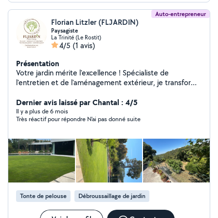
Auto-entrepreneur
Florian Litzler (FLJARDIN)
Paysagiste
La Trinité (Le Rostit)
4/5
(1 avis)
Présentation
Votre jardin mérite l'excellence ! Spécialiste de
l'entretien et de l'aménagement extérieur, je transforme
vos espaces verts en véritables lieux de détente.
Entretien complet : tonte, taille de haies et arbustes,
Dernier avis laissé par Chantal : 4/5
désherbage, débroussaillage, plantations, création de
Il y a plus de 6 mois
Très réactif pour répondre N'ai pas donné suite
massifs. Travaux spécialisés : installation & entretien
d'arrosage automatique, élagage et abattage d'arbres
en toute sécurité. Qualité garantie : matériel
professionnel, finitions impeccables, respect des délais.
Basé à Nice, j'interviens rapidement dans tout le
secteur pour particuliers, professionnels et
copropriétés. Mon objectif : un jardin propre,
harmonieux et soigné toute l'année. Devis gratuit et
Tonte de pelouse
Débroussaillage de jardin
conseils personnalisés Votre satisfaction est ma priorité.
Profitez du crédit d'impôt : -50% sur vos prestations de