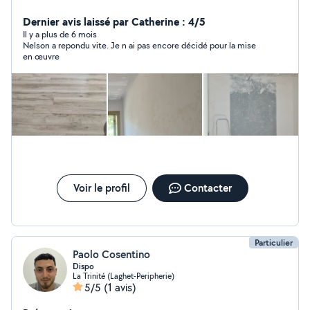
quelqu'un a besoin de résoudre un problème, n'hésitez
pas à me contacter.Merci;
Dernier avis laissé par Catherine : 4/5
Il y a plus de 6 mois
Nelson a repondu vite. Je n ai pas encore décidé pour la mise
en œuvre
Voir le profil
Contacter
Particulier
Paolo Cosentino
Dispo
La Trinité (Laghet-Peripherie)
5/5
(1 avis)