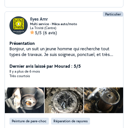
Particulier
Ilyes Amr
Multi service - Méca auto/moto
La Trinité (Centre)
5/5
(6 avis)
Présentation
Bonjour, un suit un jeune homme qui recherche tout
types de travaux. Je suis soigneux, ponctuel, et très
motivé. Je suis un passionné de mécanique auto/moto.
Je vous propose mes services: . Mécanicien auto/moto
Dernier avis laissé par Mourad : 5/5
. Réparation/amélioration toute marques ordinateur
Il y a plus de 6 mois
Très courtois
tout types . Multi services . Déménagement . Aide
informatique . Livraison des courses
Peinture de pare-choc
Réparation de rayures