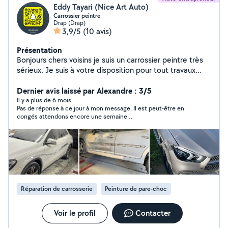
Eddy Tayari (Nice Art Auto)
Carrossier peintre
Drap (Drap)
3,9/5
(10 avis)
Présentation
Bonjours chers voisins je suis un carrossier peintre très
sérieux. Je suis à votre disposition pour tout travaux
dans le domaine de la carrosserie. Voici mon numéro si
cela peut facilité nos échange 6 65 33 49 40
Dernier avis laissé par Alexandre : 3/5
Il y a plus de 6 mois
Pas de réponse à ce jour à mon message. Il est peut-être en
congés attendons encore une semaine…
Réparation de carrosserie
Peinture de pare-choc
Voir le profil
Contacter