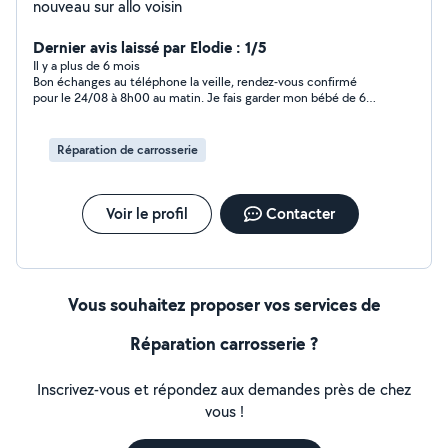
nouveau sur allo voisin
Dernier avis laissé par Elodie : 1/5
Il y a plus de 6 mois
Bon échanges au téléphone la veille, rendez-vous confirmé
pour le 24/08 à 8h00 au matin. Je fais garder mon bébé de 6
mois et attends comme comme convenu le rendez-vous de
8h00, je l'appelle à 7h45 et l'attends jusque 9h00 pensant qu'il
avait du retard sur la route. Personne ne réponds. Retour de sa
Réparation de carrosserie
part à 10h06. Avec une excuse, ok mais c'est un manque de
respect car quand on se sent pas bien, on annule la veille. Je
suis extrêmement déçu.
Voir le profil
Contacter
Vous souhaitez proposer vos services de
Réparation carrosserie ?
Inscrivez-vous et répondez aux demandes près de chez
vous !