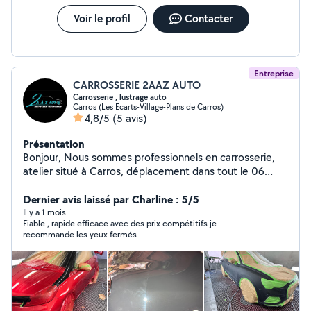
Voir le profil
Contacter
Entreprise
CARROSSERIE 2AAZ AUTO
Carrosserie , lustrage auto
Carros (Les Ecarts-Village-Plans de Carros)
4,8/5
(5 avis)
Présentation
Bonjour, Nous sommes professionnels en carrosserie,
atelier situé à Carros, déplacement dans tout le 06
Accrochage / sinistre assurance ? On vous accompagne
dans vos démarches administratives et on s'occupe de
Dernier avis laissé par Charline : 5/5
tout : Réparation carrosserie Gestion du dossier
Il y a 1 mois
Fiable , rapide efficace avec des prix compétitifs je
assurance Véhicule de prêt pendant les réparations
recommande les yeux fermés
Franchise offerte jusqu'à 100 % selon expertise Vous
êtes libre de choisir votre carrossier, même avec
l'assurance. Vente ou restitution de leasing ? Nous
proposons aussi le lustrage automobile pour retrouver
une peinture comme neuve à moindre coût. Contactez-
nous en MP ou par téléphone, réponse rapide.