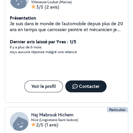
Villeneuve-Loubet (Marina)
3/5
(2 avis)
Présentation
Je suis dans le monde de l'automobile depuis plus de 20
ans en temps que carrossier peintre et mécanicien je
maîtrise ce métier très bien je fais aussi les diagnostics
complet effacement des voyants des codes erreurs et
Dernier avis laissé par Yves : 1/5
reprogrammation de tout les éléments moteur
Il y a plus de 6 mois
reçu aucune réponse malgré une relance
Voir le profil
Contacter
Particulier
Haj Mabrouk Hichem
Nice (Lingostiere-Saint Isidore)
2/5
(1 avis)