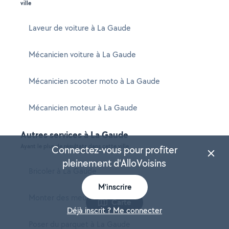
ville
Laveur de voiture à La Gaude
Mécanicien voiture à La Gaude
Mécanicien scooter moto à La Gaude
Mécanicien moteur à La Gaude
Autres services à La Gaude
Ayant le plus de résultats dans cette ville
Connectez-vous pour profiter
pleinement d'AlloVoisins
Bricoler à La Gaude
M'inscrire
Monter des meubles à La Gaude
Carte
Déjà inscrit ? Me connecter
Poser du parquet à La Gaude