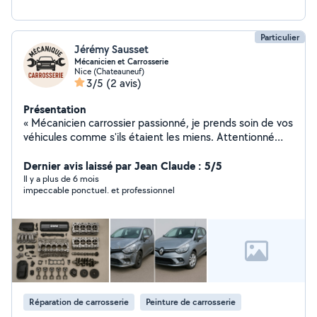
Particulier
Jérémy Sausset
Mécanicien et Carrosserie
Nice (Chateauneuf)
3/5
(2 avis)
Présentation
« Mécanicien carrossier passionné, je prends soin de vos
véhicules comme s'ils étaient les miens. Attentionné
dans mon travail et toujours de bonne humeur, je
redresse les tôles avec précision tout en redonnant le
Dernier avis laissé par Jean Claude : 5/5
sourire à mes clients ! Parce qu'une voiture bien
Il y a plus de 6 mois
impeccable ponctuel. et professionnel
réparée, c'est bien. Mais une réparation dans la bonne
humeur, c'est encore mieux. »
Réparation de carrosserie
Peinture de carrosserie