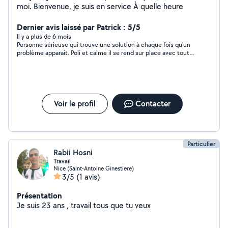
moi. Bienvenue, je suis en service À quelle heure
Dernier avis laissé par Patrick : 5/5
Il y a plus de 6 mois
Personne sérieuse qui trouve une solution à chaque fois qu'un
problème apparait. Poli et calme il se rend sur place avec tout
l'outillage nécessaire. Ma colonne de cuisine a été réparée et la
porte du réfrigérateur ferme maintenant correctement .
Personne méticuleuse qui fait de véritables finitions . Personne
honnête. Je recommande
Voir le profil
Contacter
Particulier
Rabii Hosni
Travail
Nice (Saint-Antoine Ginestiere)
3/5
(1 avis)
Présentation
Je suis 23 ans , travail tous que tu veux