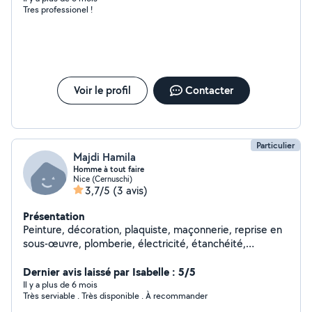
Tres professionel !
Voir le profil
Contacter
Particulier
Majdi Hamila
Homme à tout faire
Nice (Cernuschi)
3,7/5
(3 avis)
Présentation
Peinture, décoration, plaquiste, maçonnerie, reprise en
sous-œuvre, plomberie, électricité, étanchéité,
rénovation générale, pose de parquet carrelage,
bricolage, montage de meubles, pose de cuisines,
Dernier avis laissé par Isabelle : 5/5
transport, livraisons, débarras en tout genre,
Il y a plus de 6 mois
Très serviable . Très disponible . À recommander
carrosserie, jardinage, ferronnerie, Bonjour Majdi homme