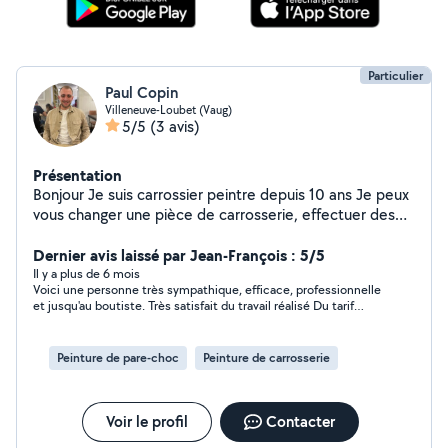
Particulier
Paul Copin
Villeneuve-Loubet (Vaug)
5/5
(3 avis)
Présentation
Bonjour Je suis carrossier peintre depuis 10 ans Je peux
vous changer une pièce de carrosserie, effectuer des
lustrages pour atténuer les rayures et également faire
des retouches Je peux faire ressortir une déformation
Dernier avis laissé par Jean-François : 5/5
sur un par choc Je peux également remettre en place
Il y a plus de 6 mois
Voici une personne très sympathique, efficace, professionnelle
certain élément suite à un accrochage Je suis disponible
et jusqu'au boutiste. Très satisfait du travail réalisé Du tarif
le soir et le week-end À bientôt
proposé Merci à Paul pour son aide globale.
Peinture de pare-choc
Peinture de carrosserie
Voir le profil
Contacter