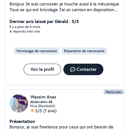
Bonjour Je suis carrossier je touche aussi à la mécanique
Tous se qui est bricolage J'ai un camion en disposition
pour débarra ou autre service N'hésitez pas à me
contacter
Dernier avis laissé par Gérald : 5/5
Il y a plus de 6 mois
A répondu très vite
Vernissage de carrosserie
Réparation de carrosserie
Voir le profil
Contacter
Particulier
Wassim Anas
Abderrahim AB
Nice (Raimbaldi)
5/5
(1 avis)
Présentation
Bonjour, je suis freelance pour ceux qui ont besoin de