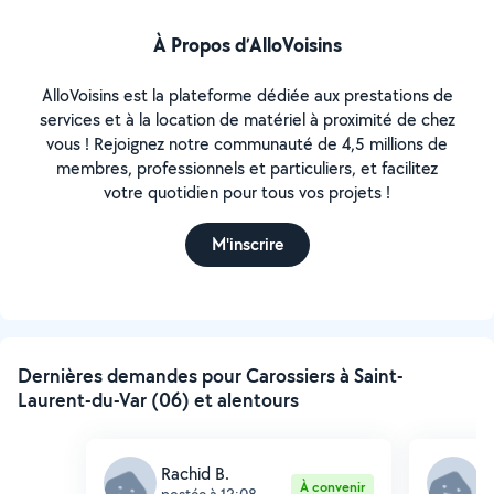
À Propos d’AlloVoisins
AlloVoisins est la plateforme dédiée aux prestations de
services et à la location de matériel à proximité de chez
vous ! Rejoignez notre communauté de 4,5 millions de
membres, professionnels et particuliers, et facilitez
votre quotidien pour tous vos projets !
M'inscrire
Dernières demandes pour Carossiers à Saint-
Laurent-du-Var (06) et alentours
Rachid B.
M
À convenir
postée à 12:08
p