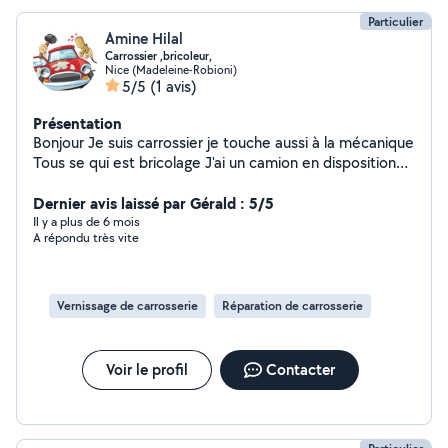
Particulier
Amine Hilal
Carrossier ,bricoleur,
Nice (Madeleine-Robioni)
5/5
(1 avis)
Présentation
Bonjour Je suis carrossier je touche aussi à la mécanique
Tous se qui est bricolage J'ai un camion en disposition
pour débarra ou autre service N'hésitez pas à me
contacter
Dernier avis laissé par Gérald : 5/5
Il y a plus de 6 mois
A répondu très vite
Vernissage de carrosserie
Réparation de carrosserie
Voir le profil
Contacter