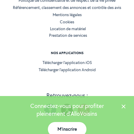
Politique de confidentialité et de respect de la vie privée
Référencement, classement des annonces et contrôle des avis
Mentions légales
Cookies
Location de matériel
Prestation de services
NOS APPLICATIONS
Télécharger l’application iOS
Télécharger l’application Android
Retrouvez-nous :
Connectez-vous pour profiter
pleinement d'AlloVoisins
M'inscrire
Version 25.5.3