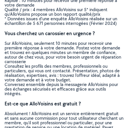
Rapide : 10 minutes pour recevoir une première réponse à
votre demande
Qualité / prix : 4 membres AlloVoisins sur 5* indiquent
qu’AlloVoisins propose un bon rapport qualité/prix
* Données issues d’une enquête AlloVoisins réalisée sur un
échantillon de 5 671 personnes interrogées (Février 2024)
Vous cherchez un carossier en urgence ?
Sur AlloVoisins, seulement 10 minutes pour recevoir une
première réponse à votre demande. Postez votre demande
et trouvez en quelques minutes un membre de confiance,
autour de chez vous, pour votre besoin urgent de réparation
carrosserie
Consultez les profils des membres, professionnels ou
particuliers, qui vous ont contacté. Présentation, photos de
réalisation, expertises, avis : trouvez l'offreur idéal, adapté à
votre demande et à votre budget.
Conversez ensemble depuis la messagerie AlloVoisins pour
des échanges sécurisés et efficaces grâce aux outils
intégrés.
Est-ce que AlloVoisins est gratuit ?
Absolument ! AlloVoisins est un service entièrement gratuit
et sans aucune commission pour tout utilisateur cherchant un
membre, qu’il soit professionnel ou particulier, pour une
prestation de service ou une location de matériel. Payez