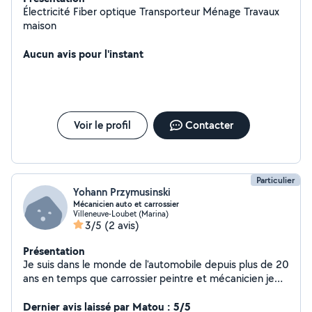
Électricité Fiber optique Transporteur Ménage Travaux
maison
Aucun avis pour l'instant
Voir le profil
Contacter
Particulier
Yohann Przymusinski
Mécanicien auto et carrossier
Villeneuve-Loubet (Marina)
3/5
(2 avis)
Présentation
Je suis dans le monde de l'automobile depuis plus de 20
ans en temps que carrossier peintre et mécanicien je
maîtrise ce métier très bien je fais aussi les diagnostics
complet effacement des voyants des codes erreurs et
Dernier avis laissé par Matou : 5/5