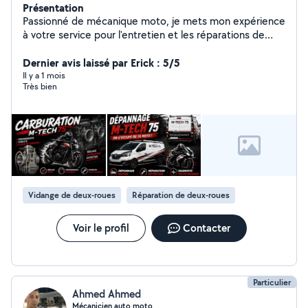
Présentation
Passionné de mécanique moto, je mets mon expérience
à votre service pour l'entretien et les réparations de
votre deux-roues. Révisions, diagnostics, remplacement
de pièces d'usure et montage d'équipements. Un travail
Dernier avis laissé par Erick : 5/5
propre, transparent et de qualité.
Il y a 1 mois
Très bien
Vidange de deux-roues
Réparation de deux-roues
Voir le profil
Contacter
Particulier
Ahmed Ahmed
Mécanicien auto moto