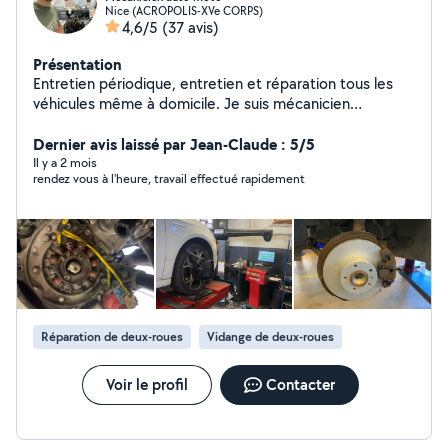
Nice (ACROPOLIS-XVe CORPS)
4,6/5
(37 avis)
Présentation
Entretien périodique, entretien et réparation tous les
véhicules même à domicile. Je suis mécanicien
professionnel . Je travaille sur tous les marques de
voiture, plaquettes disques, amortisseur, changement
Dernier avis laissé par Jean-Claude : 5/5
de pneus, remplacer pièces, moteur diagnostic
Il y a 2 mois
rendez vous à l'heure, travail effectué rapidement
Distribution et bienvenue à tout le monde. je suis à
votre service et disponible à tout moment.7/7 Auto
Scooter moto, mécanique et électrique
Réparation de deux-roues
Vidange de deux-roues
Voir le profil
Contacter