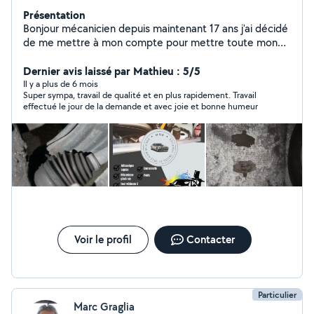
Présentation
Bonjour mécanicien depuis maintenant 17 ans j'ai décidé
de me mettre à mon compte pour mettre toute mon
expérience à mon service et au service de mes clients
très soucieux des détails je serai ravi d'entretenir vos
Dernier avis laissé par Mathieu : 5/5
véhicules pour que vous puissiez rouler en toute
Il y a plus de 6 mois
Super sympa, travail de qualité et en plus rapidement. Travail
sécurité.
effectué le jour de la demande et avec joie et bonne humeur
Voir le profil
Contacter
Particulier
Marc Graglia