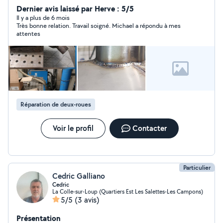
(pharmaceutique, nucléaire, naval, tuyauterie, art...) que
Dernier avis laissé par Herve : 5/5
dans la soudure de grosse chaudronnerie (chantiers,
Il y a plus de 6 mois
Très bonne relation. Travail soigné. Michael a répondu à mes
charpente métallique, ...).
attentes
Réparation de deux-roues
Voir le profil
Contacter
Particulier
Cedric Galliano
Cedric
La Colle-sur-Loup (Quartiers Est Les Salettes-Les Campons)
5/5
(3 avis)
Présentation