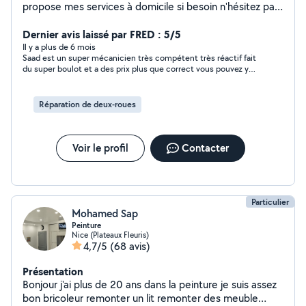
propose mes services à domicile si besoin n'hésitez pas
à me contacter pour des informations complémentaires
A votre service !
Dernier avis laissé par FRED : 5/5
Il y a plus de 6 mois
Saad est un super mécanicien très compétent très réactif fait
du super boulot et a des prix plus que correct vous pouvez y
aller les yeux fermés Merci encore pour ton travail
Réparation de deux-roues
Voir le profil
Contacter
Particulier
Mohamed Sap
Peinture
Nice (Plateaux Fleuris)
4,7/5
(68 avis)
Présentation
Bonjour j'ai plus de 20 ans dans la peinture je suis assez
bon bricoleur remonter un lit remonter des meuble