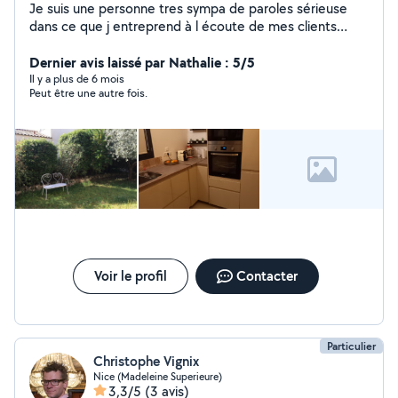
Je suis une personne tres sympa de paroles sérieuse
dans ce que j entreprend à l écoute de mes clients
véhiculer et très agréable j'aime bricoler et j'ai i de
bonne main pour bricolage et peinture aux plaisirs de
Dernier avis laissé par Nathalie : 5/5
vous rencontrer
Il y a plus de 6 mois
Peut être une autre fois.
Voir le profil
Contacter
Particulier
Christophe Vignix
Nice (Madeleine Superieure)
3,3/5
(3 avis)