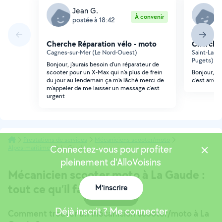
Jean G.
R
À convenir
postée à 18:42
p
Cherche Réparation vélo - moto
Cherche 
Cagnes-sur-Mer (Le Nord-Ouest)
Saint-Laur
Pugets)
Bonjour, j'aurais besoin d'un réparateur de
scooter pour un X-Max qui n'a plus de frein
Bonjour, J
du jour au lendemain ça m'a lâché merci de
c'est arrêt
m'appeler de me laisser un message c'est
urgent
Prestations de services
Mécaniciens scooter/moto
Connectez-vous pour profiter
Alpes-maritimes
La Gaude
pleinement d'AlloVoisins
Mécanicien scooter moto à La Gaude :
tout ce qu’il faut savoir
M'inscrire
Carte
Déjà inscrit ? Me connecter
Comment trouver un mécanicien scooter/moto à La