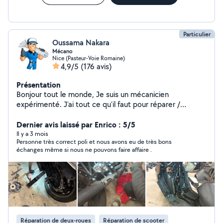
Particulier
Oussama Nakara
Mécano
Nice (Pasteur-Voie Romaine)
4,9/5
(176 avis)
Présentation
Bonjour tout le monde, Je suis un mécanicien
expérimenté. J'ai tout ce qu'il faut pour réparer /
remplacer pièces automobiles. Faire la Révision
complète voiture / moto. Vous assister dans votre achat
Dernier avis laissé par Enrico : 5/5
de voiture. Diagnostic auto approfondie avec appareil
Il y a 3 mois
Personne très correct poli et nous avons eu de très bons
récent. Un Garage disponible pour effectuer les
échanges même si nous ne pouvons faire affaire .
réparations et tout le matériel nécessaire. Mes Tarif
sont attractif. N'hésitez pas a me contacterez. La
satisfaction avant tout. A très bientôt.
Réparation de deux-roues
Réparation de scooter