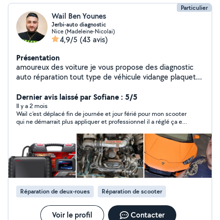
Particulier
Wail Ben Younes
Jerbi-auto diagnostic
Nice (Madeleine-Nicolai)
4,9/5
(43 avis)
Présentation
amoureux des voiture je vous propose des diagnostic
auto réparation tout type de véhicule vidange plaquette
reprogrammer injecteur du service rapide fiable et pas
chère. a très bientôt
Dernier avis laissé par Sofiane : 5/5
Il y a 2 mois
Wail c’est déplacé fin de journée et jour férié pour mon scooter
qui ne démarrait plus appliquer et professionnel il a réglé ça en
peu de temps je le recommande
Réparation de deux-roues
Réparation de scooter
Voir le profil
Contacter