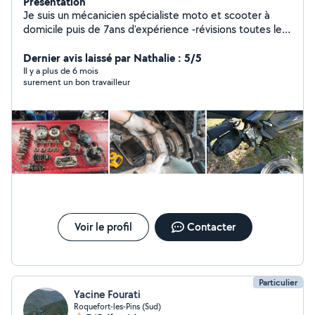
Présentation
Je suis un mécanicien spécialiste moto et scooter à
domicile puis de 7ans d'expérience -révisions toutes les
types vidange, freinage, refroidissement, monté et
démonter toutes les pièces et l'accessoire,vis à vis -
Dernier avis laissé par Nathalie : 5/5
sérieux, motivé
Il y a plus de 6 mois
surement un bon travailleur
Voir le profil
Contacter
Particulier
Yacine Fourati
Roquefort-les-Pins (Sud)