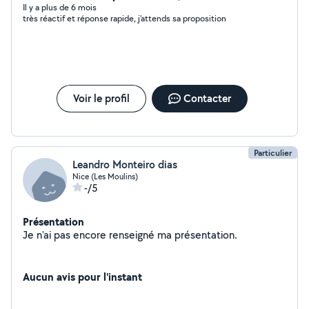
reprogrammation de tout les éléments moteur
Il y a plus de 6 mois
très réactif et réponse rapide, j'attends sa proposition
Voir le profil
Contacter
Particulier
Leandro Monteiro dias
Nice (Les Moulins)
-/5
Présentation
Je n'ai pas encore renseigné ma présentation.
Aucun avis pour l'instant