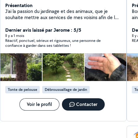
Présentation
Pr
J'ai la passion du jardinage et des animaux, que je
Bon
souhaite mettre aux services de mes voisins afin de les
ai
aider dans leur besoins
dan
Dernier avis laissé par Jerome : 5/5
pla
De
Il y a 1 mois
Il y
Réactif, ponctuel, sérieux et rigoureux, une personne de
RE
confiance à garder dans ses tablettes !
Tonte de pelouse
Débroussaillage de jardin
To
Voir le profil
Contacter