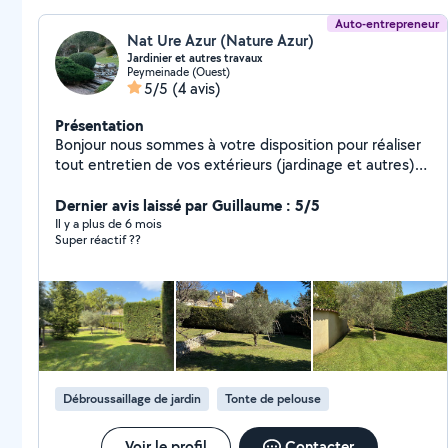
Auto-entrepreneur
Nat Ure Azur (Nature Azur)
Jardinier et autres travaux
Peymeinade (Ouest)
5/5
(4 avis)
Présentation
Bonjour nous sommes à votre disposition pour réaliser
tout entretien de vos extérieurs (jardinage et autres)
et la réalisation de tout autres petits travaux à votre
service.
Dernier avis laissé par Guillaume : 5/5
Il y a plus de 6 mois
Super réactif ??
Débroussaillage de jardin
Tonte de pelouse
Voir le profil
Contacter