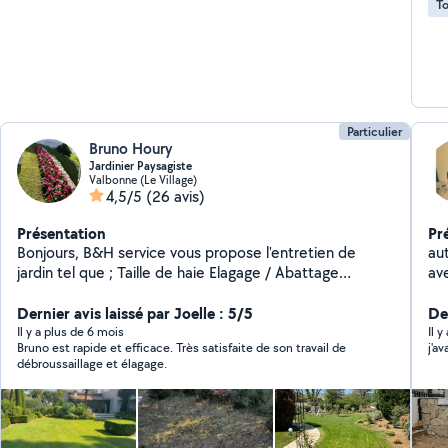
To
Particulier
Bruno Houry
Jardinier Paysagiste
Valbonne (Le Village)
4,5/5
(26 avis)
Présentation
Pr
Bonjours, B&H service vous propose l'entretien de
auto en
jardin tel que ; Taille de haie Elagage / Abattage
av
Debroussaillage Entretien des massifs Traitement
phytosanitaires Tonte Arrosage auto Créations ;
Dernier avis laissé par Joelle : 5/5
Der
Plantation et aménagement Créations pelouse naturel
Il y a plus de 6 mois
Il y
Bruno est rapide et efficace. Très satisfaite de son travail de
j'a
Créations terrain synthétique Créations terrain de
débroussaillage et élagage.
pétanque Pose de clôture soupple ou rigide Disponible
et outillé pour un jardin à votre image je suis disponible