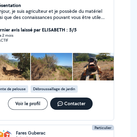
ésentation
jour, je suis agriculteur et je possède du matériel
nsi que des connaissances pouvant vous être utile
s votre quotidien ou de manière exceptionnelle. Au
isir de travailler pour vous
rnier avis laissé par ELISABETH : 5/5
 a 2 mois
ACTIF
nte de pelouse
Débroussaillage de jardin
Voir le profil
Contacter
Particulier
Fares Guberac