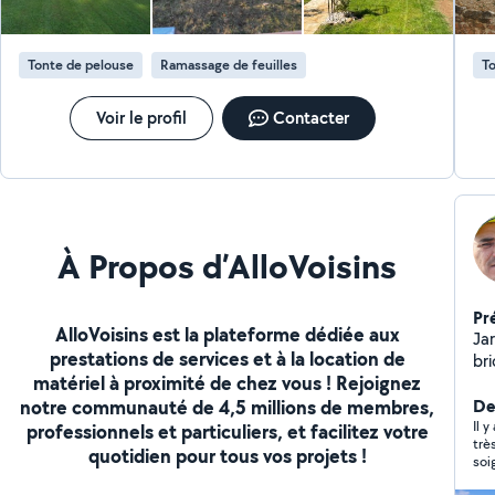
Tonte de pelouse
Ramassage de feuilles
To
Voir le profil
Contacter
À Propos d’AlloVoisins
Pr
AlloVoisins est la plateforme dédiée aux
Jar
prestations de services et à la location de
br
matériel à proximité de chez vous ! Rejoignez
notre communauté de 4,5 millions de membres,
De
Il 
professionnels et particuliers, et facilitez votre
trè
quotidien pour tous vos projets !
soi