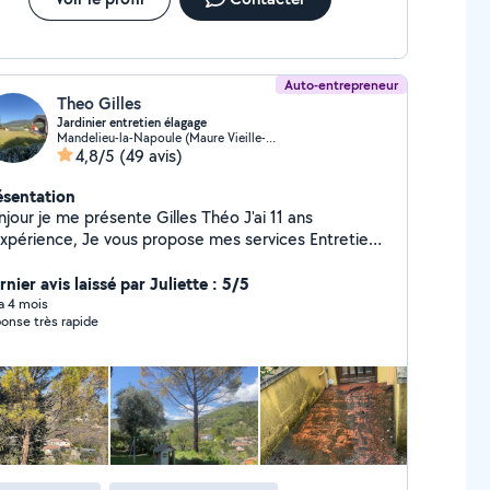
Auto-entrepreneur
Theo Gilles
Jardinier entretien élagage
Mandelieu-la-Napoule (Maure Vieille-La Napoule)
4,8/5
(49 avis)
ésentation
ur je me présente Gilles Théo J'ai 11 ans
e, Je vous propose mes services Entretien :
lle, tonte, débroussaillage ,création Désherbage
acuation des déchet ,élagage Je suis auto
nier avis laissé par Juliette : 5/5
r Tarif /35 de l'heure pour 2 personnes Ou
 a 4 mois
onse très rapide
fait Celon la prestation