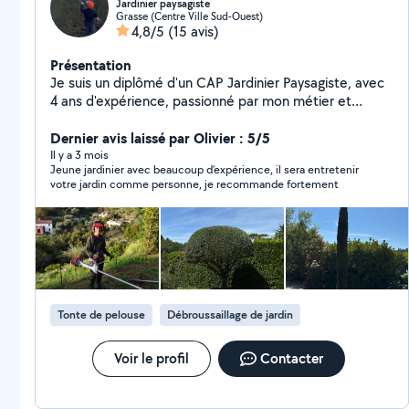
Jardinier paysagiste
Grasse (Centre Ville Sud-Ouest)
4,8/5
(15 avis)
Présentation
Je suis un diplômé d'un CAP Jardinier Paysagiste, avec
4 ans d'expérience, passionné par mon métier et
toujours motivé pour offrir un service de qualité.
Ponctuel, fiable , je suis prêt à intervenir rapidement
Dernier avis laissé par Olivier : 5/5
pour embellir vos espaces extérieurs. Ce qui me
Il y a 3 mois
Jeune jardinier avec beaucoup d’expérience, il sera entretenir
distingue, c'est mon souci du détail et ma volonté
votre jardin comme personne, je recommande fortement
d'apporter des solutions adaptées à vos besoins. Je
m'engage à transformer votre jardin en un espace où il
fait bon vivre. Contactez-moi pour discuter de votre
projet, et laissez-moi vous surprendre par mon
expertise. Pour voir mon travail allez ici: Facebook:Leroy
Du Jardin Instagram:LeroyDuJardin06
TikTok:leroydujardin06 voilà c'était juste quelques infos
Tonte de pelouse
Débroussaillage de jardin
merci !
Voir le profil
Contacter