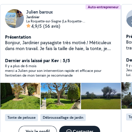
Auto-entrepreneur
Julien baroux
Jardinier
La Roquette-sur-Siagne (La Roquette-sur-Siagne)
4,9/5
(56 avis)
Pr
Présentation
Bon
Bonjour, Jardinier paysagiste très motivé.! Méticuleux
tr
dans mon travail. Je fais la taille de haie, la tonte, je
débroussaille, l entretiens des massifs fleuries et
Der
souffler les allées. déplacement et devis gratuit.
Dernier avis laissé par Kev : 5/5
Il 
Secteur de grasse à vallauris. Mon abonnement ne me
Il y a plus de 6 mois
Jeun
merci a Julien pour son intervention rapide et efficace pour
permet pas de répondre au demande hors de ce
Lui.
l'entretien de mon terrain je recommande
périmètre. cordialement.
To
Tonte de pelouse
Débroussaillage de jardin
Voir le profil
Contacter