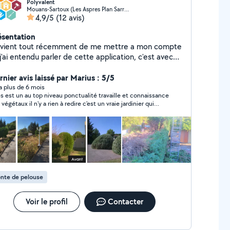
Polyvalent
Mouans-Sartoux (Les Aspres Plan Sarrain)
4,9/5
(12 avis)
ésentation
 vient tout récemment de me mettre a mon compte
j'ai entendu parler de cette application, c'est avec
aisir que je vous propose mes services d'entretient
votre jardin mais aussi pour des
rnier avis laissé par Marius : 5/5
ménagements,manutention etc
y a plus de 6 mois
t un au top niveau ponctualité travaille et connaissance
végétaux il n'y a rien à redire c'est un vraie jardinier qui
naît et aime son métier ce qui est rare merci fares et à
ntot
nte de pelouse
Voir le profil
Contacter