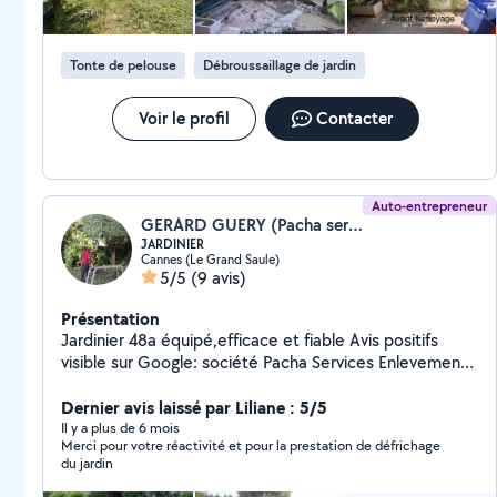
mis en place par l'Urssaf, qui permet donc la déduction
immédiate du crédit d'impôt de 50% lors du paiement
d'une facture de services à la personne. Ce qui vous
Tonte de pelouse
Débroussaillage de jardin
permettra de ne payer que la moitié de votre facture.
Voir le profil
Contacter
Auto-entrepreneur
GERARD GUERY (Pacha services jardin)
JARDINIER
Cannes (Le Grand Saule)
5/5
(9 avis)
Présentation
Jardinier 48a équipé,efficace et fiable Avis positifs
visible sur Google: société Pacha Services Enlevements
des végétaux coupés GRATUIT ( à part quantités
énormes)
Dernier avis laissé par Liliane : 5/5
Il y a plus de 6 mois
Merci pour votre réactivité et pour la prestation de défrichage
du jardin