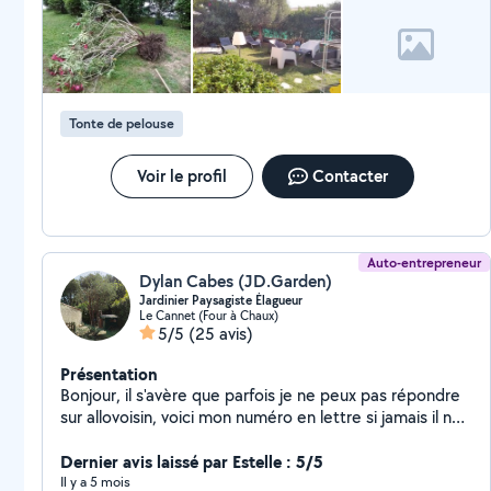
Tonte de pelouse
Voir le profil
Contacter
Auto-entrepreneur
Dylan Cabes (JD.Garden)
Jardinier Paysagiste Élagueur
Le Cannet (Four à Chaux)
5/5
(25 avis)
Présentation
Bonjour, il s'avère que parfois je ne peux pas répondre
sur allovoisin, voici mon numéro en lettre si jamais il ne
s'affiche pas plus bas je vous remercie d'avance pour
votre compréhension: Zero.Sept.Soixante.Cinquante-
Dernier avis laissé par Estelle : 5/5
Cinq.Quatre-vingt-neuf.Vingt-neuf Jardinier passionné
Il y a 5 mois