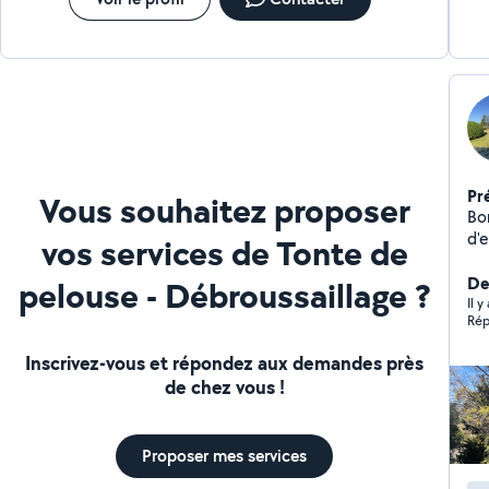
Pr
Vous souhaitez proposer
Bonjo
d'expérienc
vos services de Tonte de
tai
,év
Der
pelouse - Débroussaillage ?
entrepreneu
Il y
Rép
for
Inscrivez-vous et répondez aux demandes près
de chez vous !
Proposer mes services