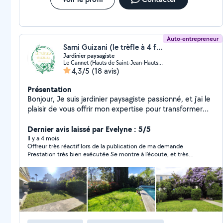
Auto-entrepreneur
Sami Guizani (le trèfle à 4 feuilles)
Jardinier paysagiste
Le Cannet (Hauts de Saint-Jean-Hauts de l'Aubarede)
4,3/5
(18 avis)
Présentation
Bonjour, Je suis jardinier paysagiste passionné, et j'ai le
plaisir de vous offrir mon expertise pour transformer
vos espaces extérieurs en véritables havres de paix.
Fort de plusieurs années d'expérience, je propose des
Dernier avis laissé par Evelyne : 5/5
services sur mesure allant de la création de jardins
Il y a 4 mois
Offreur très réactif lors de la publication de ma demande
esthétiques et harmonieux à leur entretien régulier.
Prestation très bien exécutée Se montre à l'écoute, et très
Chaque projet est unique, et je mets un point
sympathique. Je recommande cet offreur
d'honneur à comprendre vos besoins pour créer des
aménagements qui respectent l'environnement, tout
en étant fonctionnels et faciles à entretenir. Mes
prestations incluent la conception d'espaces verts,
l'installation de systèmes d'arrosage éco-responsables,
la plantation de végétaux adaptés à votre sol et à