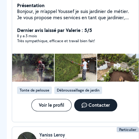
Présentation
Bonjour, je m'appel Youssef je suis jardinier de métier.
Je vous propose mes services en tant que jardinier,
aussi pour autres services tel que : déménagement,
carrelage, montage de meuble, peinture
Dernier avis laissé par Valerie : 5/5
Il y a 3 mois
Très sympathique, efficace et travail bien fait!
Tonte de pelouse
Débroussaillage de jardin
Voir le profil
Contacter
Particulier
Yaniss Leroy