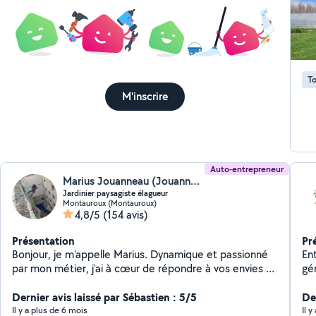
To
M'inscrire
Auto-entrepreneur
Marius Jouanneau (Jouanneau Marius)
Jardinier paysagiste élagueur
Montauroux (Montauroux)
4,8/5
(154 avis)
Présentation
Pr
Bonjour, je m'appelle Marius. Dynamique et passionné
Ent
par mon métier, j'ai à cœur de répondre à vos envies et
de valoriser vos extérieurs. Je suis équipé d'un camion
et de tout le matériel nécessaire pour réaliser vos
Dernier avis laissé par Sébastien : 5/5
Der
projets : travaux acrobatiques, entretien de jardins,
Il y a plus de 6 mois
Il 