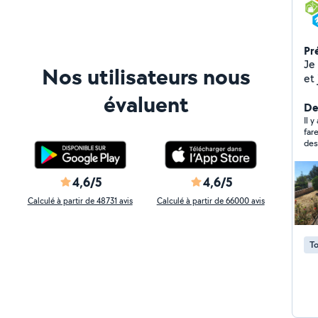
Pr
Je
Nos utilisateurs nous
et 
pl
évaluent
de 
De
dé
Il 
fares es
des 
con
bie
4,6/5
4,6/5
Calculé à partir de 48731 avis
Calculé à partir de 66000 avis
To