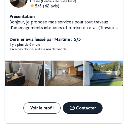
Grasse (Centre Ville Sud-Ouest)
5/5
(42 avis)
Présentation
Bonjour, je propose mes services pour tout travaux
d'aménagements intérieurs et remise en état (Travaux
de revêtement sol et murs , spécialisation carrelage ) et
également je propose mes services pour
Dernier avis laissé par Martine : 5/5
l'aménagement extérieur ( créations en maçonnerie:
Il y a plus de 6 mois
Il n a pas donne suite a ma demande
clôture ,escalier, dalle, chape et leurs revêtements de
sols ).
Voir le profil
Contacter