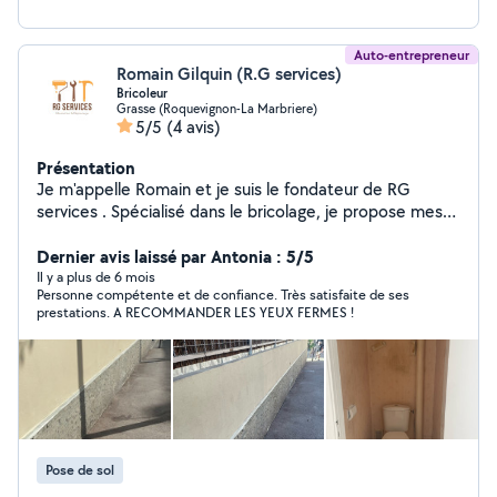
Auto-entrepreneur
Romain Gilquin (R.G services)
Bricoleur
Grasse (Roquevignon-La Marbriere)
5/5
(4 avis)
Présentation
Je m'appelle Romain et je suis le fondateur de RG
services . Spécialisé dans le bricolage, je propose mes
services pour tous vos travaux du quotidien : montage
de meubles, réparations, installations, petits travaux de
Dernier avis laissé par Antonia : 5/5
rénovation et bien plus encore. Avec mon expertise et
Il y a plus de 6 mois
Personne compétente et de confiance. Très satisfaite de ses
mon savoir-faire, je vous garantis un travail soigné,
prestations. A RECOMMANDER LES YEUX FERMES !
rapide et efficace. Que vous soyez un particulier ou un
professionnel, je suis à votre disposition pour vous
apporter des solutions adaptées à vos besoins.
N'hésitez pas à me contacter pour un devis ou pour
discuter de votre
Pose de sol