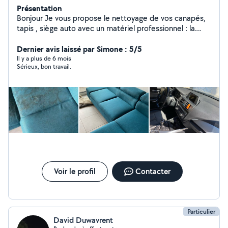
Présentation
Bonjour Je vous propose le nettoyage de vos canapés,
tapis , siège auto avec un matériel professionnel : la
shampouineuse Kärcher 8/1 C et son produit qui enlève
toutes traces tenaces et 99% acariens Tarifs : Canapé à
Dernier avis laissé par Simone : 5/5
partir de 40e Tapis / moquette à partir de 30e Matelas
Il y a plus de 6 mois
Sérieux, bon travail.
: à partir de 30e Déplacement à domicile en fonction
de votre disponibilité. Je reste à votre disposition pour
tout information complémentaire
Voir le profil
Contacter
Particulier
David Duwavrent