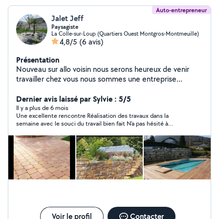
Auto-entrepreneur
Jalet Jeff
Paysagiste
La Colle-sur-Loup (Quartiers Ouest Montgros-Montmeuille)
4,8/5
(6 avis)
Présentation
Nouveau sur allo voisin nous serons heureux de venir
travailler chez vous nous sommes une entreprise
familiale avec 15 ans d'expérience dans le paysagiste la
pose de dallage , mur en pierre , terrasse en bois ou
Dernier avis laissé par Sylvie : 5/5
composite .
Il y a plus de 6 mois
Une excellente rencontre Réalisation des travaux dans la
semaine avec le souci du travail bien fait N’a pas hésité à
revenir afin de rendre un travail bien fini Je recommande
Voir le profil
Contacter