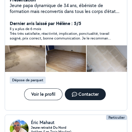
Jeune papa dynamique de 34 ans, ébéniste de
formation mais reconvertis dans tous les corps d'état
afin de satisfaire au mieux l'intégralité des demandes
des clients
Dernier avis laissé par Hélène : 5/5
Il y a plus de 6 mois
Très très satisfaite, réactivité, implication, ponctualité, travail
soigné, prix correct, bonne communication. Je le recommande
et ferai encore appel à lui
Dépose de parquet
Voir le profil
Contacter
Particulier
Éric Mahaut
Jeune retraité Du Nord
Antibes (Les Trois Moulins)