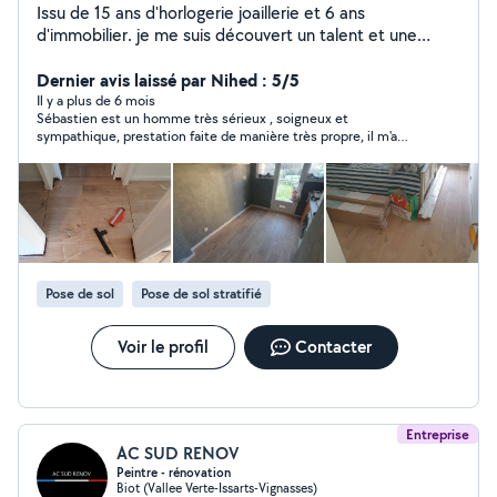
Issu de 15 ans d'horlogerie joaillerie et 6 ans
d'immobilier. je me suis découvert un talent et une
passion, durant la rénovation de plusieurs bien, pour la
mise en vente et la location saisonnière. j'ai donc créer
Dernier avis laissé par Nihed : 5/5
mon service de Rénovation, Vente et Gestion
Il y a plus de 6 mois
Sébastien est un homme très sérieux , soigneux et
Saisonnière, pour toutes les personnes, qui souhaitent
sympathique, prestation faite de manière très propre, il m'a
préserver leur patrimoine et en dégager des bénéfices
aidé a acheter les produits adéquats au chantier. Je
Contact 7.68.69.66.39
recommande vivement.
Pose de sol
Pose de sol stratifié
Voir le profil
Contacter
Entreprise
AC SUD RENOV
Peintre - rénovation
Biot (Vallee Verte-Issarts-Vignasses)