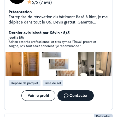
5/5
(7 avis)
Présentation
Entreprise de rénovation du bâtiment Basé à Biot, je me
déplace dans tout le 06. Devis gratuit. Garantie
décennale. N'hésitez pas à venir suivre mes chantiers
sur Instagram : ac_sud_renov_
Dernier avis laissé par Kévin : 5/5
jeudi à 15h
Adrien est très professionnel et très sympa ! Travail propre et
soigné, prix tout à fait cohérent : je recommande !
Dépose de parquet
Pose de sol
Voir le profil
Contacter
Particulier