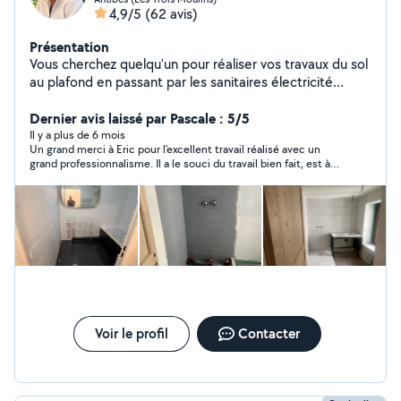
4,9/5
(62 avis)
Présentation
Vous cherchez quelqu'un pour réaliser vos travaux du sol
au plafond en passant par les sanitaires électricité
cuisine salle de bains plafond suspendu Placot et
carrelage, sol décoratif en résine époxy .avec mon
Dernier avis laissé par Pascale : 5/5
propre matériel je me déplace dans un rayon de 20k
Il y a plus de 6 mois
Un grand merci à Eric pour l'excellent travail réalisé avec un
grand professionnalisme. Il a le souci du travail bien fait, est à
l'écoute, efficace et très sympa. Il nous a donné de très bons
conseils et a trouvé des solutions à des imprévus électriques
et de plomberie. Je recommande à 100%. Vous pouvez le
contacter les yeux fermés ! Merci encore ?
Voir le profil
Contacter