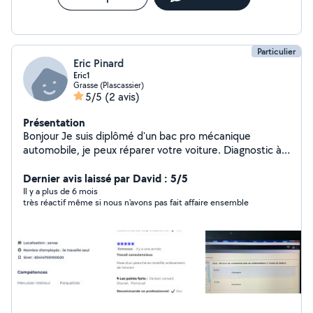
Particulier
Eric Pinard
Eric1
Grasse (Plascassier)
5/5
(2 avis)
Présentation
Bonjour Je suis diplômé d'un bac pro mécanique
automobile, je peux réparer votre voiture. Diagnostic à
partir de 30 euros Je suis aussi bon bricoleur, n'hésitez
pas à me contacter.
Dernier avis laissé par David : 5/5
Il y a plus de 6 mois
très réactif même si nous n'avons pas fait affaire ensemble