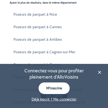
Ayant le plus de résultats, dans le même département
Poseurs de parquet à Nice
Poseurs de parquet à Cannes
Poseurs de parquet à Antibes
Poseurs de parquet à Cagnes-sur-Mer
Poseurs de parquet à Grasse
Connectez-vous pour profiter
pleinement d'AlloVoisins
Poseurs de parquet à Le Cannet
M'inscrire
Poseurs de parquet à Saint-Laurent-du-Var
Carte
Déjà inscrit ? Me connecter
Poseurs de parquet à Mandelieu-la-Napoule