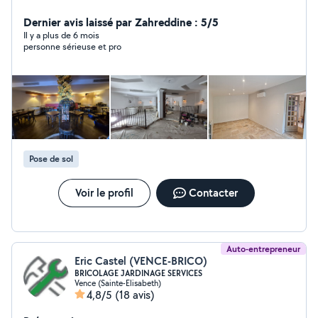
interieur / extérieur, enduit, carrelage , parquet , sol pvc
, moquette ,peinture décorative
Dernier avis laissé par Zahreddine : 5/5
Il y a plus de 6 mois
personne sérieuse et pro
Pose de sol
Voir le profil
Contacter
Auto-entrepreneur
Eric Castel (VENCE-BRICO)
BRICOLAGE JARDINAGE SERVICES
Vence (Sainte-Elisabeth)
4,8/5
(18 avis)