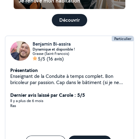
Je rénove mon habitation
Découvrir
Particulier
Benjamin Bi-assira
Dynamique et disponible !
Grasse (Saint-Francois)
5/5
(16 avis)
Présentation
Enseignant de la Conduite à temps complet. Bon
bricoleur par passion. Cap dans le bâtiment (si je ne
réponds pas aux demandes c'est parce que je n'ai pas
d'abonnement désolé)
Dernier avis laissé par Carole : 5/5
Il y a plus de 6 mois
Ras