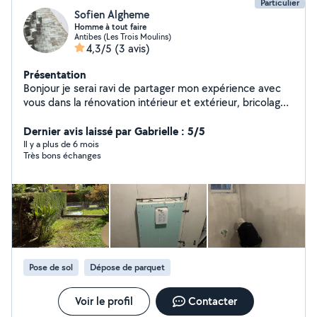
Particulier
Sofien Algheme
Homme à tout faire
Antibes (Les Trois Moulins)
4,3/5
(3 avis)
Présentation
Bonjour je serai ravi de partager mon expérience avec
vous dans la rénovation intérieur et extérieur, bricolage ,
débarrasser évacuation de gravats en déchèterie
Dernier avis laissé par Gabrielle : 5/5
Il y a plus de 6 mois
Très bons échanges
Pose de sol
Dépose de parquet
Voir le profil
Contacter