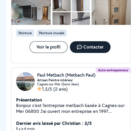
prix, je referai appel a lui c'est sûr
Envoyez-nous vos coordonnées, quelques photos et les
œuvres souhaitées sur WhatsApp, et nous vous
fournirons un devis. Nous sommes ponctuels, sérieux,
attentifs aux détails.
Peinture
Peinture murale
Voir le profil
Contacter
Auto-entrepreneur
Paul Metbach (Metbach Paul)
Artisan Peintre intérieur
Cagnes-sur-Mer (Saint-Jean)
1,5/5
(2 avis)
Présentation
Bonjour c'est l'entreprise metbach basée à Cagnes-sur-
Mer 06800 J'ai ouvert mon entreprise en 1997
entreprise familiale nous sommes à votre écoute pour
vos projets de travaux nous vous conseillons les
Dernier avis laissé par Christian : 2/5
qualités professionnelles nous déplaçons pour des
Il y a 4 mois