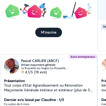
Pe
M'inscrire
Auto-entrepreneur
Pascal CARLIER (ABCF)
Artisan maçonnerie générale
La Roquette-sur-Siagne (La Roquette-sur-Siagne)
4,1/5
(18 avis)
Présentation
Pr
Tout corps d'Etat Agrandissement ou Rénovation
Sé
Maçonnerie Générale intérieur et extérieur (plus de 30
vo
années d'expériences)
endui
Dernier avis laissé par Claudine : 1/5
repassage . *
De
me
Il y a plus de 6 mois
mer