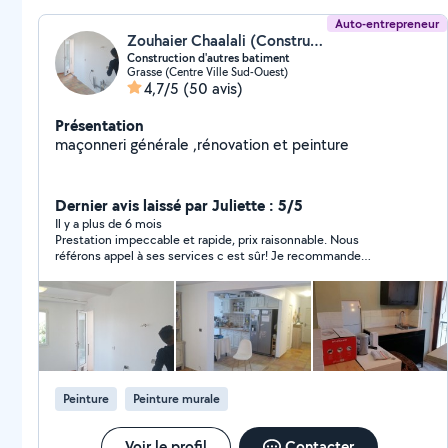
Auto-entrepreneur
Zouhaier Chaalali (Construction D'autres Bâtiments)
Construction d'autres batiment
Grasse (Centre Ville Sud-Ouest)
4,7/5
(50 avis)
Présentation
maçonneri générale ,rénovation et peinture
Dernier avis laissé par Juliette : 5/5
Il y a plus de 6 mois
Prestation impeccable et rapide, prix raisonnable. Nous
référons appel à ses services c est sûr! Je recommande
vivement.
Peinture
Peinture murale
Voir le profil
Contacter