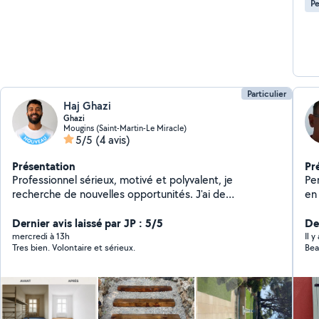
Pe
Particulier
Haj Ghazi
Ghazi
Mougins (Saint-Martin-Le Miracle)
5/5
(4 avis)
Présentation
Pr
Professionnel sérieux, motivé et polyvalent, je
Pe
recherche de nouvelles opportunités. J'ai de
en
l'expérience en peinture, comme manœuvre dans le
mé
bâtiment et les travaux publics (BTP), en
Dernier avis laissé par JP : 5/5
la 
Der
déménagement et en menuiserie aluminium. Ponctuel,
ma
mercredi à 13h
Il 
Tres bien. Volontaire et sérieux.
Bea
travailleur et autonome, je m'adapte rapidement et
+/-
m'investis pleinement dans les missions qui me sont
peu
confiées. Véhiculé(e), je peux me déplacer facilement
tra
selon les besoins. Disponible immédiatement.