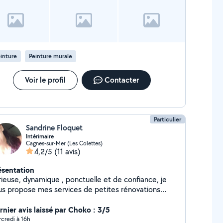
inture
Peinture murale
Voir le profil
Contacter
Particulier
Sandrine Floquet
Intérimaire
Cagnes-sur-Mer (Les Colettes)
4,2/5
(11 avis)
ésentation
rieuse, dynamique , ponctuelle et de confiance, je
us propose mes services de petites rénovations
ts & peintures et / ou d'aide aux ménages /
** Parfois je n'arrive pas à répondre aux
rnier avis laissé par Choko : 3/5
ssages du fait de ne pas être en périmètre premier
credi à 16h