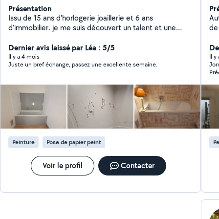
Présentation
Pr
Issu de 15 ans d'horlogerie joaillerie et 6 ans
Au
d'immobilier. je me suis découvert un talent et une
passion, durant la rénovation de plusieurs bien, pour la
mise en vente et la location saisonnière. j'ai donc créer
Dernier avis laissé par Léa : 5/5
De
mon service de Rénovation, Vente et Gestion
Il y a 4 mois
Il y
Juste un bref échange, passez une excellente semaine.
Jor
Saisonnière, pour toutes les personnes, qui souhaitent
Pré
préserver leur patrimoine et en dégager des bénéfices
Contact 7.68.69.66.39
Peinture
Pose de papier peint
Pe
Voir le profil
Contacter