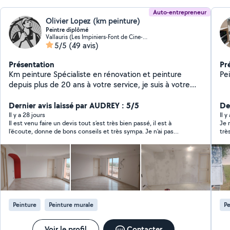
Auto-entrepreneur
Olivier Lopez (km peinture)
Peintre diplômé
Vallauris (Les Impiniers-Font de Cine-Vaucontrade)
5/5
(49 avis)
Présentation
Pr
Km peinture Spécialiste en rénovation et peinture
Pe
depuis plus de 20 ans à votre service, je suis à votre
écoute et saurai vous conseiller si besoin Travail soigné
Propreté du chantier, ma priorité est votre satisfaction.
Dernier avis laissé par AUDREY : 5/5
De
Devis détaillé, tarif compétitifs De la simple pièce
Il y a 28 jours
Il y
Il est venu faire un devis tout s’est très bien passé, il est à
Je 
d'appartement à la villa de luxe, spécialiste en peinture
l’écoute, donne de bons conseils et très sympa. Je n’ai pas
trè
traditionnelle, peinture airless depuis 10 ans Km
effectué les travaux avec Olivier (au dessus de mon budget)
bon
peinture possède l'expérience, l'organisation les
mais je le recommande.
trè
équipements et les compétences pour assurer les
meilleurs délais avec des produits de qualité
professionnelle tout en tenant compte de votre
budget pour la réalisation de votre projet La propreté
étant gage de la qualité, nous mettons tout en œuvre
Peinture
Peinture murale
Pe
pour la conserver pendant les travaux Par ce que
chaque client est unique nous saurons être à votre
écoute pour réaliser le décor correspondant à votre
Voir le profil
Contacter