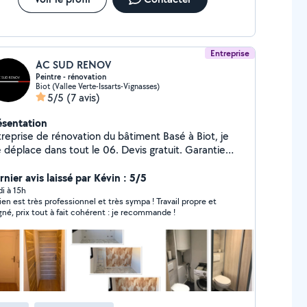
Entreprise
AC SUD RENOV
Peintre - rénovation
Biot (Vallee Verte-Issarts-Vignasses)
5/5
(7 avis)
ésentation
eprise de rénovation du bâtiment Basé à Biot, je
place dans tout le 06. Devis gratuit. Garantie
hésitez pas à venir suivre mes chantiers
r Instagram : ac_sud_renov_
nier avis laissé par Kévin : 5/5
di à 15h
ien est très professionnel et très sympa ! Travail propre et
gné, prix tout à fait cohérent : je recommande !