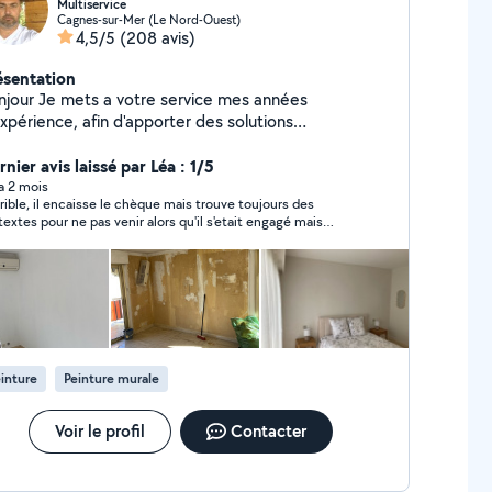
Multiservice
Cagnes-sur-Mer (Le Nord-Ouest)
4,5/5
(208 avis)
ésentation
njour Je mets a votre service mes années
xpérience, afin d'apporter des solutions
ofessionnelles, dans le respect de votre budget.
acement et devis gratuit Pour plus de
nier avis laissé par Léa : 1/5
nseignement nous contacter
 a 2 mois
rible, il encaisse le chèque mais trouve toujours des
textes pour ne pas venir alors qu'il s'etait engagé mais
reusement on a pu récuperer l'accompte, mais à éviter
lument !!!!!!!
inture
Peinture murale
Voir le profil
Contacter