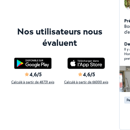
Pr
Bo
Nos utilisateurs nous
d'e
pr
évaluent
Dépl
Der
re
Il y
Hor
pre
heu
abso
4,6/5
4,6/5
Calculé à partir de 48731 avis
Calculé à partir de 66000 avis
Pe