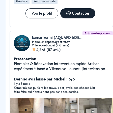
Peinture
Peinture murale
Voir le profil
Contacter
Auto-entrepreneur
kamar kermi (AQUAFIX&DECO)
Plombier-dépannage & renov
Villeneuve-Loubet (R Grasse)
4,8/5
(57 avis)
Présentation
Plombier & Rénovation Intervention rapide Artisan
expérimenté basé à Villeneuve-Loubet, j'interviens pour
vos travaux de plomberie, rénovation intérieure et
peinture, en dépannage comme en projet complet.
Dernier avis laissé par Michel : 5/5
Plomberie : Recherche et réparation de fuites
Il y a 3 mois
Kamar n’a pas pu faire les travaux car j’avais des choses à lui
Remplacement chauffe-eau Installation sanitaire
faire faire qui n’entraînent pas dans ses cordes.
Dépannage urgent Rénovation & peinture : Rénovation
salle de bain Pose meuble vasque / WC Travaux de
peinture soignés Petits travaux d'aménagement Mes
engagements : Intervention rapide Travail propre et