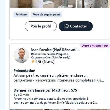
soigné Matériel professionnel Devis clair avant travaux
Sérieux, ponctuel et transparent. Je m'adapte à vos
besoins et à votre budget. Disponible et réactif.
Peinture
Pose de papier peint
Voir le profil
Contacter
Auto-entrepreneur
Ioan Panaite (Noé Rénovations Solutions)
Rénovation Peintre Plaquiste
Cagnes-sur-Mer (Juin-Kennedy)
5/5
(5 avis)
Présentation
Artisan peintre, carreleur, plâtrier, enduiseur,
parqueteur - Rénovations intérieures completes Plus
de 15 ans d'expérience Nous proposons des services
complets de renovation: peinture, cloisons en plâtre,
Dernier avis laissé par Matthieu : 5/5
plâtrage, carrelage, pose de parquet. En plus du
Il y a 3 mois
Personne ultra sérieuse, ponctuelle et bien organisée, il
français, nous parlons également anglais (We speak
connaît son métier de peinture, il m'a fait de la couleur sur 2
English as well) Dans de nombreux cas, nous pouvons
murs, très précis très bon rendu et surtout très honnête sur le
vous fournir un devis gratuit, sans déplacement.