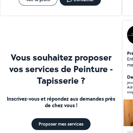
attente
Pr
Vous souhaitez proposer
Entr
me dé
vos services de Peinture -
décennale. N'
su
Der
Tapisserie ?
jeu
Adr
soi
Inscrivez-vous et répondez aux demandes près
de chez vous !
Proposer mes services