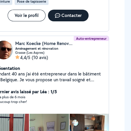
inture
Pose de tapisserie
Voir le profil
Contacter
Auto-entrepreneur
Marc Koecke (Home Renove 06)
Aménagement et rénovation
Grasse (Les Aspres)
4,4/5
(10 avis)
ésentation
ndant 40 ans j'ai été entrepreneur dans le bâtiment
 Belgique. Je vous propose un travail soigné et
ticuleux dans plusieurs domaines tel que la peinture,
menuiserie, l'électricité... Je suis équipé avec du
nier avis laissé par Léa : 1/5
tériel PRO et je peux me déplacer dans un rayon de
y a plus de 6 mois
ucoup trop cher!
 20km autour de Grasse. Si le travail est important je
x réaliser un devis (gratuit). Dans le cas de petits
vaux le travail pourra se faire en régie (par heure).