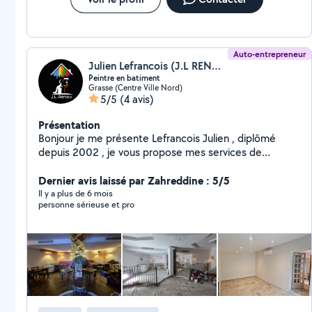
Auto-entrepreneur
Julien Lefrancois (J.L RENOV)
Peintre en batiment
Grasse (Centre Ville Nord)
5/5
(4 avis)
Présentation
Bonjour je me présente Lefrancois Julien , diplômé
depuis 2002 , je vous propose mes services de
peinture interieur / extérieur, enduit, carrelage ,
parquet , sol pvc , moquette ,peinture décorative
Dernier avis laissé par Zahreddine : 5/5
Il y a plus de 6 mois
personne sérieuse et pro