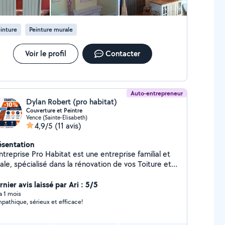
inture
Peinture murale
Voir le profil
Contacter
Auto-entrepreneur
Dylan Robert (pro habitat)
Couverture et Peintre
Vence (Sainte-Elisabeth)
4,9/5
(11 avis)
ésentation
ntreprise Pro Habitat est une entreprise familial et
ale, spécialisé dans la rénovation de vos Toiture et
çade Nettoyage Ravalement
nier avis laissé par Ari : 5/5
 a 1 mois
pathique, sérieux et efficace!