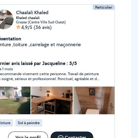
Particulier
Chaalali Khaled
Khaled chaalali
Grasse (Centre Ville Sud-Ouest)
4,9/5
(36 avis)
ésentation
inture ,toiture ,carrelage et maçonnerie
rnier avis laissé par Jacqueline : 5/5
 a 1 mois
recommande vivement cette personne. Travail de peinture
s soigné, sérieux et professionnel. Ponctuel, agréable et de
s conseils. Le résultat est conforme à mes attentes, je suis
s satisfaite. Merci pour votre excellent travail
inture
Sol à peindre
Voir le profil
Contacter