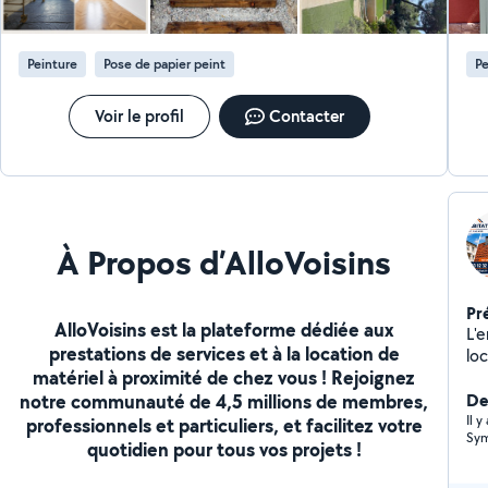
Peinture
Pose de papier peint
Pe
Voir le profil
Contacter
À Propos d’AlloVoisins
Pr
AlloVoisins est la plateforme dédiée aux
L'e
prestations de services et à la location de
loc
matériel à proximité de chez vous ! Rejoignez
Fa
notre communauté de 4,5 millions de membres,
Der
Il y
professionnels et particuliers, et facilitez votre
Sym
quotidien pour tous vos projets !