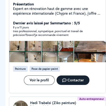
Présentation
Expert en rénovation haut de gamme avec une
expérience internationale (Chypre et France), j'offre un
service où la précision technique rencontre une rigueur
absolue. Spécialiste de la peinture de prestige, du
Dernier avis laissé par Sammartano : 5/5
papier peint et des revêtements décoratifs (Micro-
Il y a 11 jours
tres professionnel, sympatique ,ponctuel et travail de
ciment, Résine Epoxy), je transforme vos espaces avec
précision!!bravo!!je recommande vivement
une finition "clé en main". Ma force majeure ? Une
ponctualité exemplaire : pour moi, l'heure c'est l'heure.
Je m'engage sur un respect strict des délais, une
propreté irréprochable du chantier et une installation
soignée de vos luminaires et mobiliers. Confier votre
villa à un professionnel qui valorise votre temps autant
que votre intérieur est le premier pas vers l'excellence.
Peinture
Pose de papier peint
Voir le profil
Contacter
Auto-entrepreneur
Hedi Trabelsi (Ziko peinture)