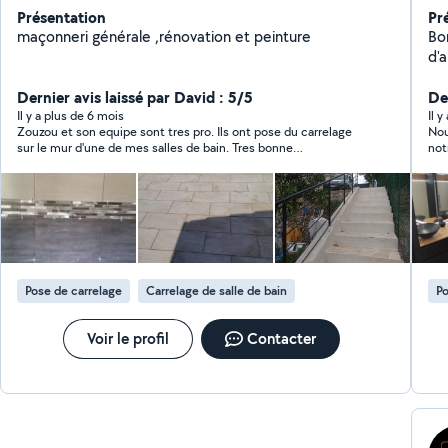
Présentation
Pr
maçonneri générale ,rénovation et peinture
Bo
d'
de 
Dernier avis laissé par David : 5/5
et
Der
l'
Il y a plus de 6 mois
Il 
Zouzou et son equipe sont tres pro. Ils ont pose du carrelage
Nou
clô
sur le mur d'une de mes salles de bain. Tres bonne
not
sol
communication et travaille bien effectue. Je recommande si
mieux. Robin est un artisan (
vous avez des travaux a faire.
con
dépasse
rec
Pose de carrelage
Carrelage de salle de bain
Po
Voir le profil
Contacter