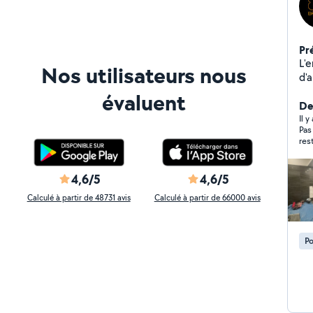
Pr
L'
Nos utilisateurs nous
d'
: P
évaluent
Ca
Der
da
Il 
Pas
Pos
res
sou
Sk
4,6/5
4,6/5
Calculé à partir de 48731 avis
Calculé à partir de 66000 avis
Po