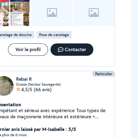
rrelage de douche
Pose de carrelage
Voir le profil
Contacter
Particulier
Rebai R
Grasse (Secteur Sauvegarde)
4,3/5
(66 avis)
ésentation
pétant et sérieux avec expérience Tous types de
avaux de maçonnerie intérieure et extérieure +
ture et façade et piscine Carrelage Rénovation sdb
ntage meuble Vous pouvez me joindre au tel mon
nier avis laissé par M-Isabelle : 5/5
méro est affiché sur mon profil
y a plus de 6 mois