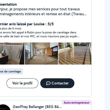
ésentation
njour, je propose mes services pour tout travaux
aménagements intérieurs et remise en état (Travaux
revêtement sol et murs , spécialisation carrelage )
 également je propose mes services pour
nier avis laissé par Louise : 5/5
aménagement extérieur ( créations en maçonnerie:
y a plus de 6 mois
s avons fait appel à Robin pour la pose de carrelage dans
ture ,escalier, dalle, chape et leurs revêtements de
re salle de bain et nos WC, et nous n'aurions pas pu espérer
s ).
artiste!) formidable, patient,
sciencieux et rigoureux, qui entend vos attentes et les
 complétement. Nous ne pouvons que vous le
ommander pour vos travaux, et nous ferons certainement
appel à lui par la suite. Louise et Axel
se de carrelage
Voir le profil
Contacter
Auto-entrepreneur
Geoffrey Bellanger (BEG Bâtiment)