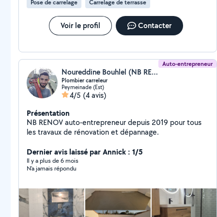
Pose de carrelage
Carrelage de terrasse
des délais et du budget.
Voir le profil
Contacter
Auto-entrepreneur
Noureddine Bouhlel (NB RENOV)
Plombier carreleur
Peymeinade (Est)
4/5
(4 avis)
Présentation
NB RENOV auto-entrepreneur depuis 2019 pour tous
les travaux de rénovation et dépannage.
Dernier avis laissé par Annick : 1/5
Il y a plus de 6 mois
N'a jamais répondu