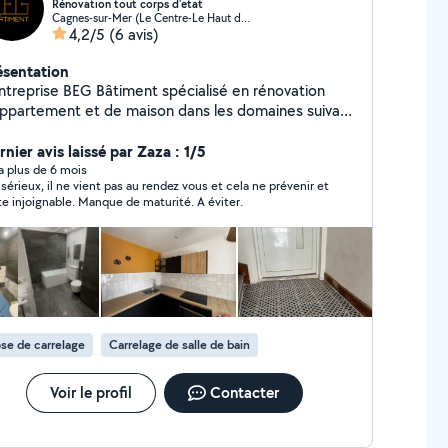
Rénovation tout corps d'etat
Cagnes-sur-Mer (Le Centre-Le Haut de Cagnes)
4,2/5
(6 avis)
ésentation
entreprise BEG Bâtiment spécialisé en rénovation
appartement et de maison dans les domaines suivant
lomberie / Electricité / CVC / Maçonnerie, s'installe à
gnes-sur-Mer et serait ravie de vous accompagner
nier avis laissé par Zaza : 1/5
ns vos travaux dans la région des Alpes-Maritimes.
y a plus de 6 mois
 sérieux, il ne vient pas au rendez vous et cela ne prévenir et
sibilité de réalisation de plans 2D/3D du rendu final
te injoignable. Manque de maturité. A éviter.
haité par le client. (Logiciel CAO - Autocad - Revit -
etchup).
se de carrelage
Carrelage de salle de bain
Voir le profil
Contacter