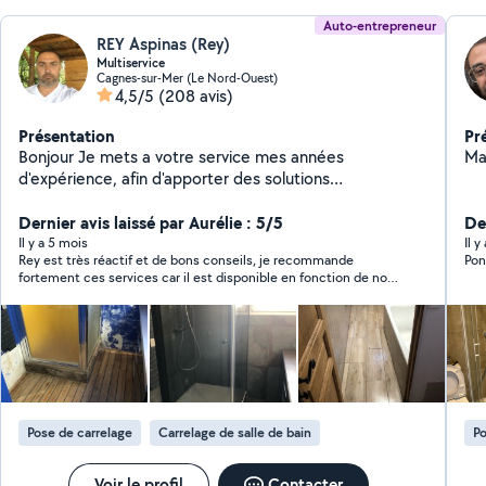
Auto-entrepreneur
REY Aspinas (Rey)
Multiservice
Cagnes-sur-Mer (Le Nord-Ouest)
4,5/5
(208 avis)
Présentation
Pr
Bonjour Je mets a votre service mes années
Ma
d'expérience, afin d'apporter des solutions
professionnelles, dans le respect de votre budget.
Déplacement et devis gratuit Pour plus de
Dernier avis laissé par Aurélie : 5/5
Der
renseignement nous contacter
Il y a 5 mois
Il y
Rey est très réactif et de bons conseils, je recommande
Pon
fortement ces services car il est disponible en fonction de nos
planning, c'est très chouette. a bientôt Rey Aurélie
Pose de carrelage
Carrelage de salle de bain
Po
Voir le profil
Contacter