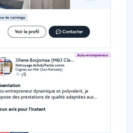
se de carrelage
Voir le profil
Contacter
Auto-entrepreneur
Jihene Boujomaa (M&J Clennar)
Nettoyage Airbnb/Partie comm
Cagnes-sur-Mer (Juin-Kennedy)
-/5
ésentation
to-entrepreneur dynamique et polyvalent, je
opose des prestations de qualité adaptées aux
oins de mes clients, avec rigueur, réactivité et
ofessionnalisme. »
cun avis pour l'instant