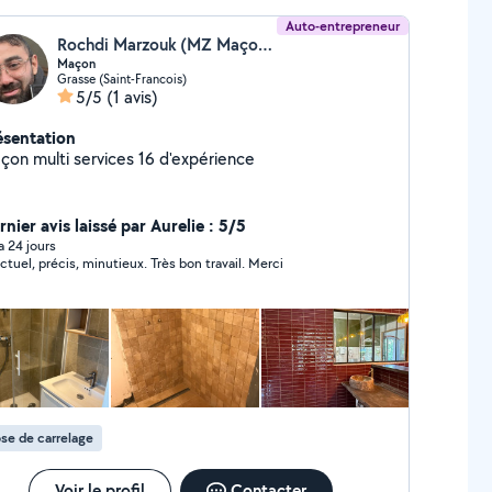
Auto-entrepreneur
Rochdi Marzouk (MZ Maçonnerie)
Maçon
Grasse (Saint-Francois)
5/5
(1 avis)
ésentation
çon multi services 16 d'expérience
nier avis laissé par Aurelie : 5/5
 a 24 jours
ctuel, précis, minutieux. Très bon travail. Merci
se de carrelage
Voir le profil
Contacter