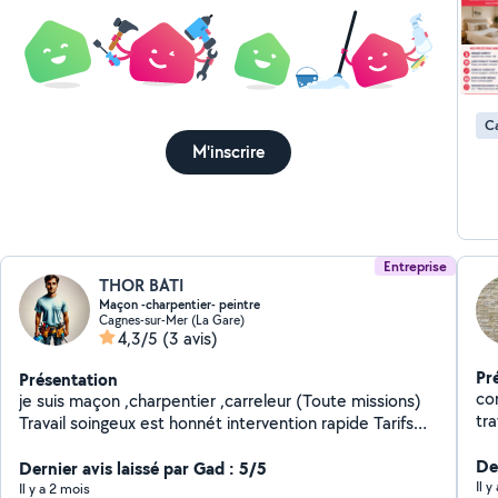
Ca
M'inscrire
Entreprise
THOR BATI
Maçon -charpentier- peintre
Cagnes-sur-Mer (La Gare)
4,3/5
(3 avis)
Pr
Présentation
com
je suis maçon ,charpentier ,carreleur (Toute missions)
tr
Travail soingeux est honnét intervention rapide Tarifs
pein
discount
Mo
Der
Dernier avis laissé par Gad : 5/5
nu
Il 
Il y a 2 mois