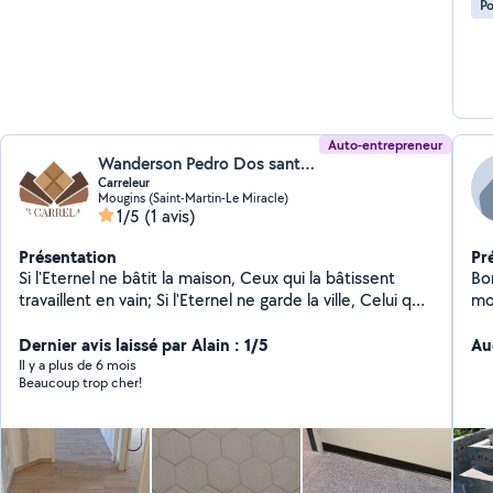
Po
Auto-entrepreneur
Wanderson Pedro Dos santos (FLB CARRELAGE)
Carreleur
Mougins (Saint-Martin-Le Miracle)
1/5
(1 avis)
Présentation
Pr
Si l'Eternel ne bâtit la maison, Ceux qui la bâtissent
Bon
travaillent en vain; Si l'Eternel ne garde la ville, Celui qui
mo
la garde veille en vain. "Psalms 127:1
ex
Dernier avis laissé par Alain : 1/5
Au
Il y a plus de 6 mois
Beaucoup trop cher!