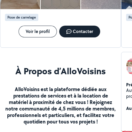
Pose de carrelage
Po
Voir le profil
Contacter
À Propos d’AlloVoisins
Pr
AlloVoisins est la plateforme dédiée aux
Au
prestations de services et à la location de
pr
matériel à proximité de chez vous ! Rejoignez
bes
notre communauté de 4,5 millions de membres,
pr
Au
professionnels et particuliers, et facilitez votre
quotidien pour tous vos projets !