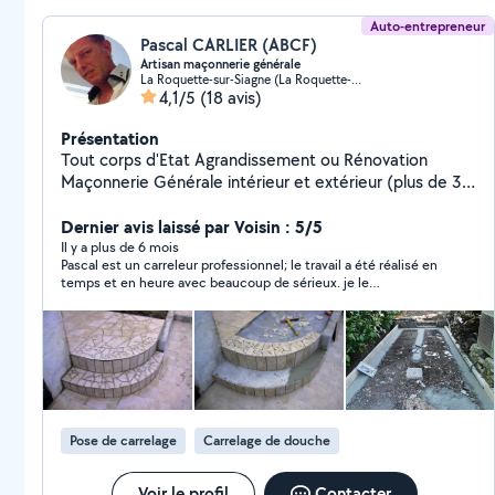
Auto-entrepreneur
Pascal CARLIER (ABCF)
Artisan maçonnerie générale
La Roquette-sur-Siagne (La Roquette-sur-Siagne)
4,1/5
(18 avis)
Présentation
Tout corps d'Etat Agrandissement ou Rénovation
Maçonnerie Générale intérieur et extérieur (plus de 30
années d'expériences)
Dernier avis laissé par Voisin : 5/5
Il y a plus de 6 mois
Pascal est un carreleur professionnel; le travail a été réalisé en
temps et en heure avec beaucoup de sérieux. je le
recommande donc pour ce genre de travail.
Pose de carrelage
Carrelage de douche
Voir le profil
Contacter