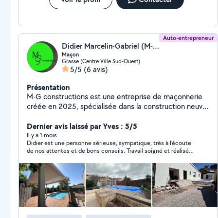
Auto-entrepreneur
Didier Marcelin-Gabriel (M-G Constructions)
Maçon
Grasse (Centre Ville Sud-Ouest)
5/5
(6 avis)
Présentation
M-G constructions est une entreprise de maçonnerie
créée en 2025, spécialisée dans la construction neuve,
la rénovation et les aménagements extérieurs. Nous
mettons notre savoir-faire artisanal et notre rigueur
Dernier avis laissé par Yves : 5/5
professionnelle au service de projets durables,
Il y a 1 mois
Didier est une personne sérieuse, sympatique, très à l’écoute
esthétiques et conformes aux normes en vigueur. Nous
de nos attentes et de bons conseils. Travail soigné et réalisé
intervenons auprès des particuliers et professionnels
dans les règles de l’art. Chantier très bien protégé et nettoyé
pour tous travaux de maçonnerie générale : fondations,
chaque jour. je recommande virement
ouverture en sous œuvre, murs, cloisons, faux plafond,
carrelage, extensions, rénovations, terrasses, murets
et petits travaux À l'écoute de nos clients, nous
assurons un accompagnement personnalisé, des devis
clairs et un travail de qualité, réalisé dans le respect