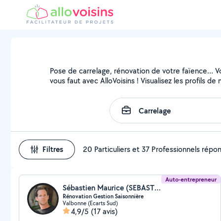
Pose de carrelage, rénovation de votre faïence… Vou
vous faut avec AlloVoisins ! Visualisez les profils 
Filtres
20 Particuliers et 37 Professionnels répo
Auto-entrepreneur
Sébastien Maurice (SEBASTIEN MAURICE)
Rénovation Gestion Saisonnière
Valbonne (Ecarts Sud)
4,9/5
(17 avis)