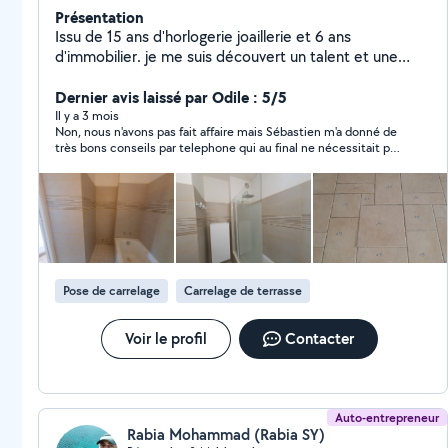
Présentation
Issu de 15 ans d'horlogerie joaillerie et 6 ans
d'immobilier. je me suis découvert un talent et une
passion, durant la rénovation de plusieurs bien, pour la
mise en vente et la location saisonnière. j'ai donc créer
Dernier avis laissé par Odile : 5/5
mon service de Rénovation, Vente et Gestion
Il y a 3 mois
Non, nous n'avons pas fait affaire mais Sébastien m'a donné de
Saisonnière, pour toutes les personnes, qui souhaitent
très bons conseils par telephone qui au final ne nécessitait pas
préserver leur patrimoine et en dégager des bénéfices
d'intervention. Je me suis "débrouillée" toute seule. Il est très
Contact 7.68.69.66.39
honnête et ne cherche pas à intervenir absolument chez
quelqu'un si cela n'est pas vraiment utile. Et de plus il est très
agréable. Sympathique.
Pose de carrelage
Carrelage de terrasse
Voir le profil
Contacter
Auto-entrepreneur
Rabia Mohammad (Rabia SY)