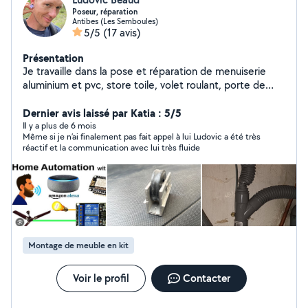
Poseur, réparation
Antibes (Les Semboules)
5/5
(17 avis)
Présentation
Je travaille dans la pose et réparation de menuiserie
aluminium et pvc, store toile, volet roulant, porte de
garage, rideau métallique, ouverture de porte,
changement de serrure et autre quincaillerie, j'ai aussi
Dernier avis laissé par Katia : 5/5
fait l'aménagement complet d'un fourgon aménagé, je
Il y a plus de 6 mois
Même si je n’ai finalement pas fait appel à lui Ludovic a été très
peux intervenir le soir après mon travail ou entre midi et
réactif et la communication avec lui très fluide
deux à ma pause du midi, appelez moi ou envoyez moi
un message pour discuter de votre problème et
prenons rendez-vous
Montage de meuble en kit
Voir le profil
Contacter