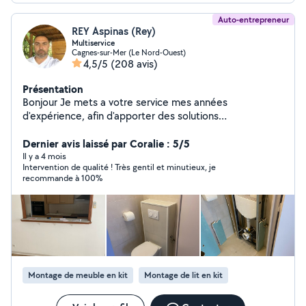
Auto-entrepreneur
REY Aspinas (Rey)
Multiservice
Cagnes-sur-Mer (Le Nord-Ouest)
4,5/5
(208 avis)
Présentation
Bonjour Je mets a votre service mes années
d'expérience, afin d'apporter des solutions
professionnelles, dans le respect de votre budget.
Déplacement et devis gratuit Pour plus de
Dernier avis laissé par Coralie : 5/5
renseignement nous contacter
Il y a 4 mois
Intervention de qualité ! Très gentil et minutieux, je
recommande à 100%
Montage de meuble en kit
Montage de lit en kit