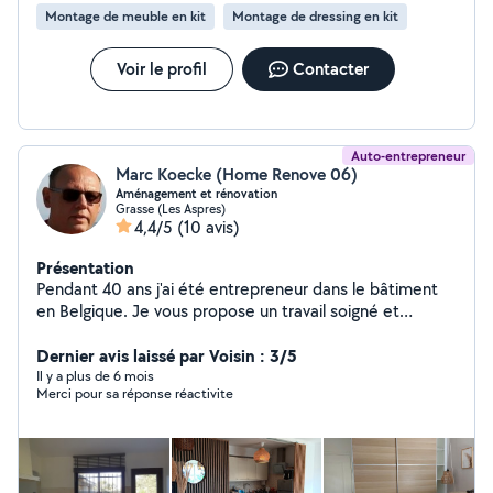
Montage de meuble en kit
Montage de dressing en kit
Voir le profil
Contacter
Auto-entrepreneur
Marc Koecke (Home Renove 06)
Aménagement et rénovation
Grasse (Les Aspres)
4,4/5
(10 avis)
Présentation
Pendant 40 ans j'ai été entrepreneur dans le bâtiment
en Belgique. Je vous propose un travail soigné et
méticuleux dans plusieurs domaines tel que la peinture,
la menuiserie, l'électricité... Je suis équipé avec du
Dernier avis laissé par Voisin : 3/5
matériel PRO et je peux me déplacer dans un rayon de
Il y a plus de 6 mois
Merci pour sa réponse réactivite
+/- 20km autour de Grasse. Si le travail est important je
peux réaliser un devis (gratuit). Dans le cas de petits
travaux le travail pourra se faire en régie (par heure).