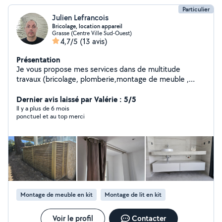
Particulier
Julien Lefrancois
Bricolage, location appareil
Grasse (Centre Ville Sud-Ouest)
4,7/5
(13 avis)
Présentation
Je vous propose mes services dans de multitude
travaux (bricolage, plomberie,montage de meuble ,
poseur, jardinage...) Location de matériel (laveur haute
pression, motoculteur, outillage...) Je m'adapte à vos
Dernier avis laissé par Valérie : 5/5
besoins. N'hésitez surtout pas si vous avez des
Il y a plus de 6 mois
ponctuel et au top merci
questions.
Montage de meuble en kit
Montage de lit en kit
Voir le profil
Contacter