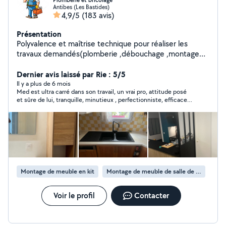
Plomberie et bricolage
Antibes (Les Bastides)
4,9/5
(183 avis)
Présentation
Polyvalence et maîtrise technique pour réaliser les
travaux demandés(plomberie ,débouchage ,montage
meuble cuisine équipée et bricolage ). Matériel
professionnel Autonomie dans l'organisation du travail.
Dernier avis laissé par Rie : 5/5
Connaissance de la population Capacité confirmée à la
Il y a plus de 6 mois
Med est ultra carré dans son travail, un vrai pro, attitude posé
communication (écoute, disponibilité, qualités
et sûre de lui, tranquille, minutieux , perfectionniste, efficace,
relationnelles, sens du contact
rapide et soigné. A de super bon outils professionnels, un
travail de qualité . J’ai de la chance de tomber sur Med qui a été
au top !! Merci
Montage de meuble en kit
Montage de meuble de salle de bain en kit
Voir le profil
Contacter