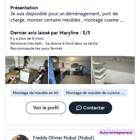
Présentation
Je suis disponible pour un déménagement, port de
charge, monter certains meubles , montage cuisine ,
rénovations , pose de carrelages etc Ma femme
cherche quelques heures de ménage à effectuer dans
Dernier avis laissé par Maryline : 5/5
le week-end. N'hésitez pas à me contacter pour plus de
Il y a plus de 6 mois
Personne très bien . Se donne à fond dans sa tâche. .
renseignements.
Recommande les yeux fermés
Montage de meuble en kit
Montage de meuble de cuisine en kit
Voir le profil
Contacter
Auto-entrepreneur
Freddy Olivier Nubul (Nubul)