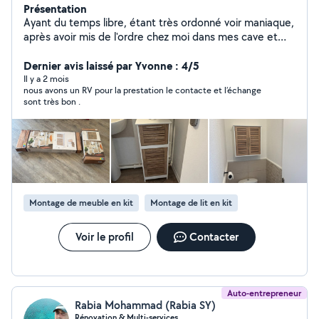
Présentation
Ayant du temps libre, étant très ordonné voir maniaque,
après avoir mis de l'ordre chez moi dans mes cave et
garage, je vos propose mes services pour ranger les
vôtres. En même temps je peux aussi vous aider à
Dernier avis laissé par Yvonne : 4/5
mettre en vente sur leboncoin les objets qui ne seront
Il y a 2 mois
nous avons un RV pour la prestation le contacte et l’échange
plus utiles pour vous.
sont très bon .
Montage de meuble en kit
Montage de lit en kit
Voir le profil
Contacter
Auto-entrepreneur
Rabia Mohammad (Rabia SY)
Rénovation & Multi-services