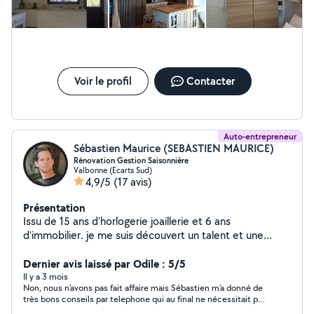
Voir le profil
Contacter
Auto-entrepreneur
Sébastien Maurice (SEBASTIEN MAURICE)
Rénovation Gestion Saisonnière
Valbonne (Ecarts Sud)
4,9/5
(17 avis)
Présentation
Issu de 15 ans d'horlogerie joaillerie et 6 ans
d'immobilier. je me suis découvert un talent et une
passion, durant la rénovation de plusieurs bien, pour la
mise en vente et la location saisonnière. j'ai donc créer
Dernier avis laissé par Odile : 5/5
mon service de Rénovation, Vente et Gestion
Il y a 3 mois
Non, nous n'avons pas fait affaire mais Sébastien m'a donné de
Saisonnière, pour toutes les personnes, qui souhaitent
très bons conseils par telephone qui au final ne nécessitait pas
préserver leur patrimoine et en dégager des bénéfices
d'intervention. Je me suis "débrouillée" toute seule. Il est très