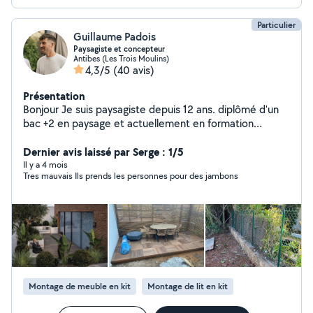
Particulier
Guillaume Padois
Paysagiste et concepteur
Antibes (Les Trois Moulins)
4,3/5
(40 avis)
Présentation
Bonjour Je suis paysagiste depuis 12 ans. diplômé d'un
bac +2 en paysage et actuellement en formation
concepteur paysagiste je suis aujourd'hui quelqu'un de
complet et manuel que ce soit en conception, création,
Dernier avis laissé par Serge : 1/5
entretien ou encore montage de meuble en kit. je suis
Il y a 4 mois
Tres mauvais Ils prends les personnes pour des jambons
sérieux, professionnel, ponctuel, soigneux, travail de
façons organisé. Je serrai ravi de vous aider.
Montage de meuble en kit
Montage de lit en kit