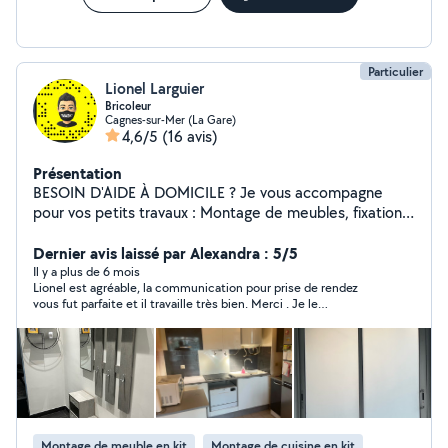
Particulier
Lionel Larguier
Bricoleur
Cagnes-sur-Mer (La Gare)
4,6/5
(16 avis)
Présentation
BESOIN D'AIDE À DOMICILE ? Je vous accompagne
pour vos petits travaux : Montage de meubles, fixations,
petits aménagements 40 / heure Prises, luminaires,
remplacements, petites modifications 40 / heure
Dernier avis laissé par Alexandra : 5/5
Installation, nettoyage, aide utilisation 35 / heure
Il y a plus de 6 mois
Lionel est agréable, la communication pour prise de rendez
Configuration box, pose borne Wi-Fi, optimisation
vous fut parfaite et il travaille très bien. Merci . Je le
réseau expert en fibre optique 50 / heure Service de
recommande totalement.
proximité Conseils personnalisés Contactez-moi pour un
devis. VOTRE SOLUTION EN 3D, FABRIQUÉE ICI Une
pièce cassée ? Un projet à créer ? Un besoin spécifique
? IMPRESSION 3D ARTISAN LOCAL Vous cherchez une
pièce introuvable ? Un objet cassé à remplacer ? Une
idée à fabriquer ? Je réalise pour vous des pièces sur
Montage de meuble en kit
Montage de cuisine en kit