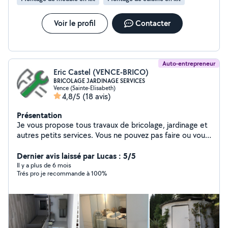
mesure, adaptées à votre besoin. Travail local Conseils
personnalisés Fabrication à la demande Petite pièce : à
partir de 10 Pièce fonctionnelle : 25 à 60 Modélisation
Voir le profil
Contacter
sur mesure : 30 et + Modélisation : sur devis Passez en
discuter !
Auto-entrepreneur
Eric Castel (VENCE-BRICO)
BRICOLAGE JARDINAGE SERVICES
Vence (Sainte-Elisabeth)
4,8/5
(18 avis)
Présentation
Je vous propose tous travaux de bricolage, jardinage et
autres petits services. Vous ne pouvez pas faire ou vous
n'aimez pas faire ? contactez-moi VENCE-BRICO
Dernier avis laissé par Lucas : 5/5
Il y a plus de 6 mois
Trés pro je recommande à 100%