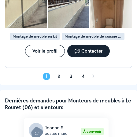
professionnel, je suis à votre disposition pour vous
apporter des solutions adaptées à vos besoins.
N'hésitez pas à me contacter pour un devis ou pour
discuter de votre
Montage de meuble en kit
Montage de meuble de cuisine en kit
Voir le profil
Contacter
1
2
3
4
Page
suivante
Dernières demandes pour Monteurs de meubles à Le
Rouret (06) et alentours
Joanne S.
À convenir
postée mardi