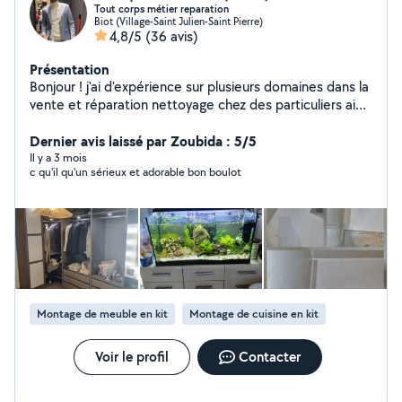
Tout corps métier reparation
Biot (Village-Saint Julien-Saint Pierre)
4,8/5
(36 avis)
Présentation
Bonjour ! j'ai d'expérience sur plusieurs domaines dans la
vente et réparation nettoyage chez des particuliers ainsi
que dans des bureaux et locaux professionnels,
montage des meubles,vide maison,livraison ,réparation
Dernier avis laissé par Zoubida : 5/5
de quad électrique, trottinette électrique,et tout ce
Il y a 3 mois
c qu'il qu'un sérieux et adorable bon boulot
qu'est bricolage,je propose un travail rigoureux et
soigné. Mes clients ont toujours été pleinement
satisfaits de la qualité de mes prestations
Montage de meuble en kit
Montage de cuisine en kit
Voir le profil
Contacter