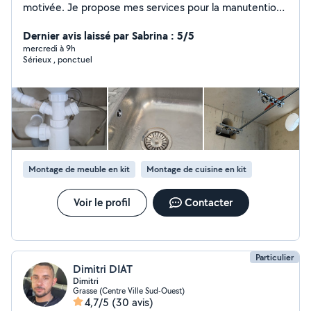
motivée. Je propose mes services pour la manutention,
l'aide au déménagement, le montage de meubles, les
petits travaux et diverses missions de main-d'œuvre.
Dernier avis laissé par Sabrina : 5/5
Disponible en semaine, le soir et le week-end. N'hésitez
mercredi à 9h
Sérieux , ponctuel
pas à me contacter, je réponds rapidement et réalise
chaque mission avec sérieux et professionnalisme.
Montage de meuble en kit
Montage de cuisine en kit
Voir le profil
Contacter
Particulier
Dimitri DIAT
Dimitri
Grasse (Centre Ville Sud-Ouest)
4,7/5
(30 avis)