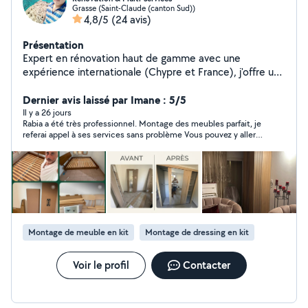
Grasse (Saint-Claude (canton Sud))
4,8/5
(24 avis)
Présentation
Expert en rénovation haut de gamme avec une
expérience internationale (Chypre et France), j'offre un
service où la précision technique rencontre une rigueur
absolue. Spécialiste de la peinture de prestige, du
Dernier avis laissé par Imane : 5/5
papier peint et des revêtements décoratifs (Micro-
Il y a 26 jours
Rabia a été très professionnel. Montage des meubles parfait, je
ciment, Résine Epoxy), je transforme vos espaces avec
referai appel à ses services sans problème Vous pouvez y aller
une finition "clé en main". Ma force majeure ? Une
les yeux fermés
ponctualité exemplaire : pour moi, l'heure c'est l'heure.
Je m'engage sur un respect strict des délais, une
propreté irréprochable du chantier et une installation
soignée de vos luminaires et mobiliers. Confier votre
villa à un professionnel qui valorise votre temps autant
que votre intérieur est le premier pas vers l'excellence.
Montage de meuble en kit
Montage de dressing en kit
Voir le profil
Contacter