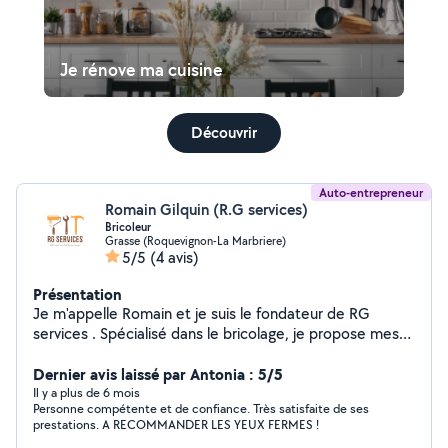
Je rénove ma cuisine
Découvrir
Auto-entrepreneur
Romain Gilquin (R.G services)
Bricoleur
Grasse (Roquevignon-La Marbriere)
5/5
(4 avis)
Présentation
Je m'appelle Romain et je suis le fondateur de RG
services . Spécialisé dans le bricolage, je propose mes
services pour tous vos travaux du quotidien : montage
de meubles, réparations, installations, petits travaux de
Dernier avis laissé par Antonia : 5/5
rénovation et bien plus encore. Avec mon expertise et
Il y a plus de 6 mois
Personne compétente et de confiance. Très satisfaite de ses
mon savoir-faire, je vous garantis un travail soigné,
prestations. A RECOMMANDER LES YEUX FERMES !
rapide et efficace. Que vous soyez un particulier ou un