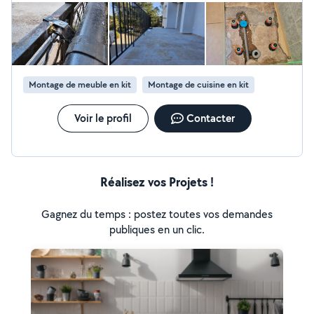
Contact 7.68.69.66.39
honnête et ne cherche pas à intervenir absolument chez
quelqu'un si cela n'est pas vraiment utile. Et de plus il est très
agréable. Sympathique.
Montage de meuble en kit
Montage de cuisine en kit
Voir le profil
Contacter
Réalisez vos Projets !
Gagnez du temps : postez toutes vos demandes
publiques en un clic.