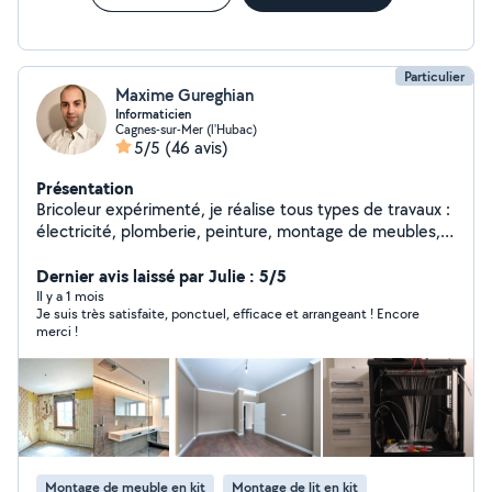
Particulier
Maxime Gureghian
Informaticien
Cagnes-sur-Mer (l'Hubac)
5/5
(46 avis)
Présentation
Bricoleur expérimenté, je réalise tous types de travaux :
électricité, plomberie, peinture, montage de meubles,
et plus encore. Polyvalent et réactif, j'assure des
prestations de qualité. N'hésitez pas à me contacter
Dernier avis laissé par Julie : 5/5
pour vos besoins !
Il y a 1 mois
Je suis très satisfaite, ponctuel, efficace et arrangeant ! Encore
merci !
Montage de meuble en kit
Montage de lit en kit