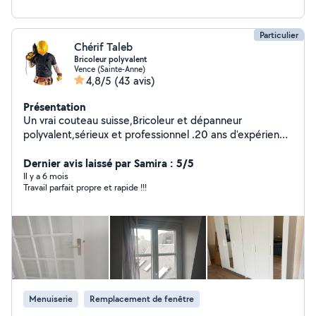
Particulier
Chérif Taleb
Bricoleur polyvalent
Vence (Sainte-Anne)
4,8/5
(43 avis)
Présentation
Un vrai couteau suisse,Bricoleur et dépanneur
polyvalent,sérieux et professionnel .20 ans d'expérience
montage meuble en kit pose de cuisine Parquet Placo
plâtre et peinture pose porte luminaires jardinage
Dernier avis laissé par Samira : 5/5
Il y a 6 mois
Travail parfait propre et rapide !!!
Menuiserie
Remplacement de fenêtre