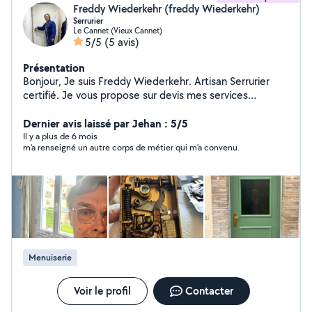
Freddy Wiederkehr (freddy Wiederkehr)
Serrurier
Le Cannet (Vieux Cannet)
5/5
(5 avis)
Présentation
Bonjour, Je suis Freddy Wiederkehr. Artisan Serrurier
certifié. Je vous propose sur devis mes services
Installation, dépannage pour vos : - Serrures. - Serrure
connectée, pour sécuriser et contrôler votre porte
Dernier avis laissé par Jehan : 5/5
d'entrée. - Porte blindée. - Menuiseries, Aluminium ,
Il y a plus de 6 mois
m'a renseigné un autre corps de métier qui m'a convenu.
PVC, Bois. - Volets roulants, Volets battants. - Stores.
Travail soigné.
Menuiserie
Voir le profil
Contacter