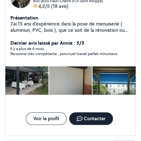
Biot (Bois Fleuri-Chevre d'Or-Saint Philippe)
4,2/5
(18 avis)
Présentation
J'ai 15 ans d'expérience dans la pose de menuiserie (
aluminiun, PVC, bois ), que ce soit de la rénovation ou
du neuf à savoir coulissants, fenêtres, volets roulants,
stores... N'hésitez pas à me contacter.
Dernier avis laissé par Annie : 5/5
Il y a plus de 6 mois
Personne trés compétante , ponctuel travail parfait minutieux
Voir le profil
Contacter