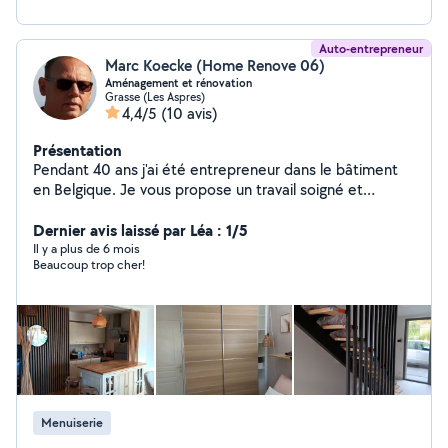
Auto-entrepreneur
Marc Koecke (Home Renove 06)
Aménagement et rénovation
Grasse (Les Aspres)
4,4/5
(10 avis)
Présentation
Pendant 40 ans j'ai été entrepreneur dans le bâtiment
en Belgique. Je vous propose un travail soigné et
méticuleux dans plusieurs domaines tel que la peinture,
la menuiserie, l'électricité... Je suis équipé avec du
Dernier avis laissé par Léa : 1/5
matériel PRO et je peux me déplacer dans un rayon de
Il y a plus de 6 mois
Beaucoup trop cher!
+/- 20km autour de Grasse. Si le travail est important je
peux réaliser un devis (gratuit). Dans le cas de petits
travaux le travail pourra se faire en régie (par heure).
Menuiserie