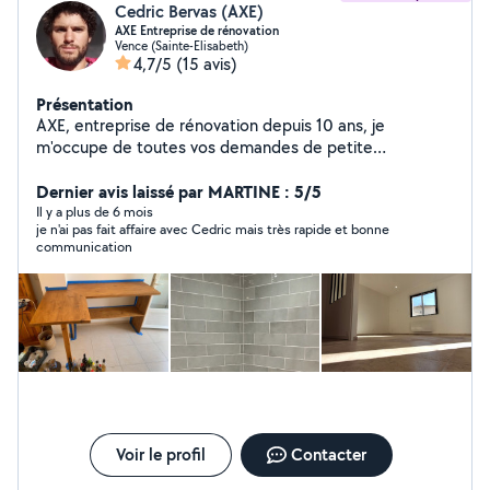
Cedric Bervas (AXE)
AXE Entreprise de rénovation
Vence (Sainte-Elisabeth)
4,7/5
(15 avis)
Présentation
AXE, entreprise de rénovation depuis 10 ans, je
m'occupe de toutes vos demandes de petite
maçonnerie, isolation, électricité, création de cloison et
faux plafond, pose de revêtement de sol, carrelage,
Dernier avis laissé par MARTINE : 5/5
enduit et peinture... Je m'occupe également de
Il y a plus de 6 mois
je n'ai pas fait affaire avec Cedric mais très rapide et bonne
l'installation de cuisines, pose de terrasses, installation
communication
de clôtures, montage de meubles en kit ou créations
sur-mesure. Basé à Vence, je suis spécialisé dans la
rénovation, que le chantier soit petit ou grand, il sera
réalisé de façon irréprochable et dans les délais
impartis. Si vous cherchez un professionnel
consciencieux à un tarif honnête n'hésitez pas à me
contacter directement sur mon portable. Les devis sont
gratuits et les travaux garantis par une assurance
décennale. Bonne journée à vous.
Voir le profil
Contacter