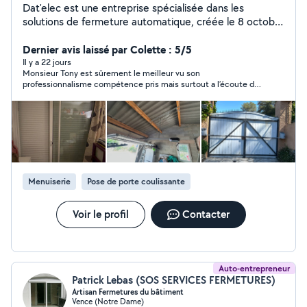
Dat'elec est une entreprise spécialisée dans les
solutions de fermeture automatique, créée le 8 octobre
2024. Elle accompagne les particuliers et les
professionnels dans leurs projets d'installation, de
Dernier avis laissé par Colette : 5/5
maintenance, de dépannage et de programmation
Il y a 22 jours
Monsieur Tony est sûrement le meilleur vu son
d'émetteurs pour systèmes automatisés. Nous
professionnalisme compétence pris mais surtout a l’écoute du
intervenons sur une large gamme d'équipements :
client
portails automatiques, portes automatiques, rideaux
métalliques, volets roulants et portes de garage.
Chaque prestation est réalisée avec rigueur afin de
garantir fiabilité, sécurité et durabilité des installations.
Pour une totale tranquillité d'esprit, Dat'elec dispose
d'une garantie décennale ainsi que d'une assurance
Menuiserie
Pose de porte coulissante
responsabilité civile professionnelle (RC Pro), assurant
des interventions conformes aux normes en vigueur et
couvertes en cas d'imprévu. Dat'elec SIRET : 851 728
Voir le profil
Contacter
253 00028
Auto-entrepreneur
Patrick Lebas (SOS SERVICES FERMETURES)
Artisan Fermetures du bâtiment
Vence (Notre Dame)