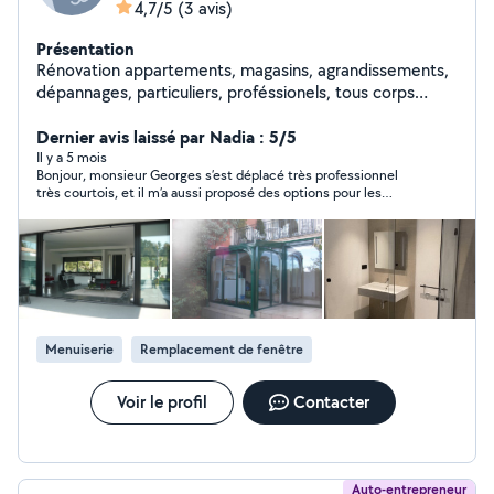
4,7/5
(3 avis)
Présentation
Rénovation appartements, magasins, agrandissements,
dépannages, particuliers, proféssionels, tous corps
d'état, changement de menuiseries bois, PVC,
aluminium devis gratuits
Dernier avis laissé par Nadia : 5/5
Il y a 5 mois
Bonjour, monsieur Georges s’est déplacé très professionnel
très courtois, et il m’a aussi proposé des options pour les
fenêtres des solutions, je recommande
Menuiserie
Remplacement de fenêtre
Voir le profil
Contacter
Auto-entrepreneur