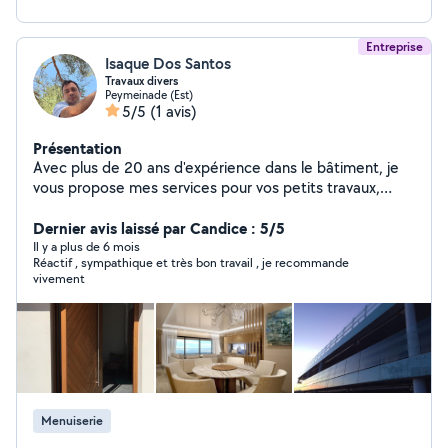
Entreprise
Isaque Dos Santos
Travaux divers
Peymeinade (Est)
5/5
(1 avis)
Présentation
Avec plus de 20 ans d'expérience dans le bâtiment, je
vous propose mes services pour vos petits travaux,
réparations et aménagements intérieurs ou extérieurs.
Sérieux, réactif et polyvalent, je m'occupe de vos
Dernier avis laissé par Candice : 5/5
besoins en toute confiance, du montage de meubles
Il y a plus de 6 mois
Réactif , sympathique et très bon travail , je recommande
aux travaux de rénovation légère.
vivement
Menuiserie