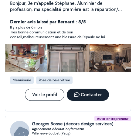
Bonjour, Je m'appelle Stéphane, Aluminier de
profession, ma spécialité première est la réparation/
motorisation de volets roulants (fermeture coulissante,
porte-fenêtre, toile de stores) Je travaille dans la
Dernier avis laissé par Bernard : 5/5
peinture depuis maintenant plus de 30 ans. Mes
Il y a plus de 6 mois
Trés bonne communication et de bon
compétences sont : - Peinture sur tous types de
conseil,malheureusement une blessure de l'épaule ne lui
matériaux ( ameublement, fer forgé, etc...) - Rénovation
permet pas d'intervenir chez moi
peinture complète ( appartement et maison)
Possédant aussi un équipement complet pour le
jardinage, je serai apte à répondre à tout type de
demandes ( débroussailler et tondre).
Menuiserie
Pose de baie vitrée
Voir le profil
Contacter
Auto-entrepreneur
Georges Bosse (decors design services)
Agencement décoration,fermetur
Villeneuve-Loubet (Vaug)