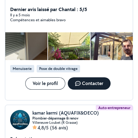
souhaite vous faire profiter de mon expérience de 15
ans.
Dernier avis laissé par Chantal : 5/5
Il y a 5 mois
Compétences et aimables bravo
Menuiserie
Pose de double vitrage
Voir le profil
Contacter
Auto-entrepreneur
kamar kermi (AQUAFIX&DECO)
Plombier-dépannage & renov
Villeneuve-Loubet (R Grasse)
4,8/5
(56 avis)