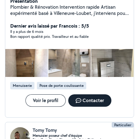
Présentation
Plombier & Rénovation Intervention rapide Artisan
expérimenté basé à Villeneuve-Loubet, j'interviens pour
vos travaux de plomberie, rénovation intérieure et
peinture, en dépannage comme en projet complet.
Dernier avis laissé par Francois : 5/5
Plomberie : Recherche et réparation de fuites
Il y a plus de 6 mois
Bon rapport qualité prix. Travailleur et au fiable
Remplacement chauffe-eau Installation sanitaire
Dépannage urgent Rénovation & peinture : Rénovation
salle de bain Pose meuble vasque / WC Travaux de
peinture soignés Petits travaux d'aménagement Mes
engagements : Intervention rapide Travail propre et
soigné Matériel professionnel Devis clair avant travaux
Sérieux, ponctuel et transparent. Je m'adapte à vos
besoins et à votre budget. Disponible et réactif.
Menuiserie
Pose de porte coulissante
Voir le profil
Contacter
Particulier
Tomy Tomy
Menuisier poseur chef d'équipe