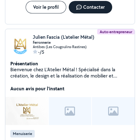
Voir le profil
Contacter
Auto-entrepreneur
Julien Fascia (L'atelier Métal)
Ferronnerie
Antibes (Les Cougoulins-Rastines)
-/5
Présentation
Bienvenue chez L'Atelier Métal ! Spécialisé dans la
création, le design et la réalisation de mobilier et
d'objets métalliques sur mesure, je mets mon savoir-
faire d'artisan au service de tous vos projets
Aucun avis pour l'instant
d'aménagement intérieur et extérieur
Menuiserie