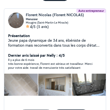
Auto-entrepreneur
Florent Nicolas (Florent NICOLAS)
Menuisier
Mougins (Saint-Martin-Le Miracle)
4/5
(5 avis)
Présentation
Jeune papa dynamique de 34 ans, ébéniste de
formation mais reconvertis dans tous les corps d'état
afin de satisfaire au mieux l'intégralité des demandes
des clients
Dernier avis laissé par Nelly : 4/5
Il y a plus de 6 mois
très bonne expérience, Florent est sérieux et travailleur. Merci
pour votre aide. travail de menuiserie très satisfaisant