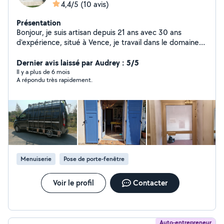
4,4/5
(10 avis)
Présentation
Bonjour, je suis artisan depuis 21 ans avec 30 ans
d'expérience, situé à Vence, je travail dans le domaine
du dépannage et de l'installation : fenêtres - stores -
volets roulant - serrures de portes - roulettes de
Dernier avis laissé par Audrey : 5/5
fenêtres coulissantes aluminium - Moustiquaires...
Il y a plus de 6 mois
A répondu très rapidement.
Produits de qualités et fournisseurs de la région.
Menuiserie
Pose de porte-fenêtre
Voir le profil
Contacter
Auto-entrepreneur