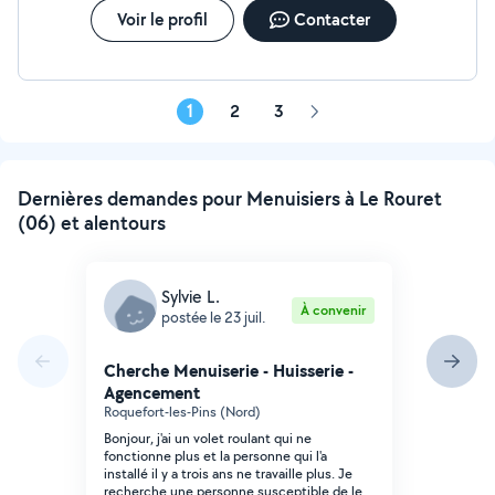
Voir le profil
Contacter
1
2
3
Page
suivante
Dernières demandes pour Menuisiers à Le Rouret
(06) et alentours
Sylvie L.
À convenir
postée le 23 juil.
Cherche Menuiserie - Huisserie -
Agencement
Roquefort-les-Pins (Nord)
Bonjour, j'ai un volet roulant qui ne
fonctionne plus et la personne qui l'a
installé il y a trois ans ne travaille plus. Je
recherche une personne susceptible de le