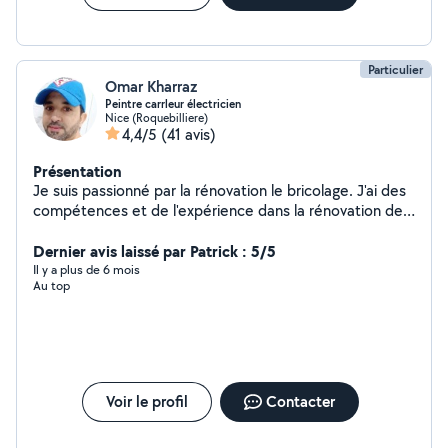
Particulier
Omar Kharraz
Peintre carrleur électricien
Nice (Roquebilliere)
4,4/5
(41 avis)
Présentation
Je suis passionné par la rénovation le bricolage. J'ai des
compétences et de l'expérience dans la rénovation de
maison/appartement : - peinture, papier peint- pose
carrelage, parquet, - plomberie - l'électricité.
Dernier avis laissé par Patrick : 5/5
Il y a plus de 6 mois
Au top
Voir le profil
Contacter