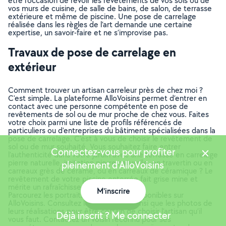
être l’occasion de revoir les revêtements de vos sols ou de
vos murs de cuisine, de salle de bains, de salon, de terrasse
extérieure et même de piscine. Une pose de carrelage
réalisée dans les règles de l’art demande une certaine
expertise, un savoir-faire et ne s’improvise pas.
Travaux de pose de carrelage en
extérieur
Comment trouver un artisan carreleur près de chez moi ?
C'est simple. La plateforme AlloVoisins permet d’entrer en
contact avec une personne compétente en pose de
revêtements de sol ou de mur proche de chez vous. Faites
votre choix parmi une liste de profils référencés de
particuliers ou d’entreprises du bâtiment spécialisées dans la
pose de carrelage. C’est à vous de choisir le revêtement de
sol ou de mur souhaité. Vous souhaitez faire entrer
Connectez-vous pour profiter
l’authenticité dans votre jardin avec une terrasse en carrelage
pierre naturelle, imitation pierre naturelle, en travertin ou en
pleinement d'AlloVoisins
carreaux grès de cérame, ou en carreaux de céramique ? Le
revêtement de votre piscine enterrée fait grise mine et
mérite un rafraîchissement ?
M'inscrire
Parcourez les portraits de carreleurs disponibles sur
Carte
AlloVoisins. Consultez les avis laissés ainsi que les photos de
leurs réalisations pour être certain de choisir l’artisan qu’il
Déjà inscrit ? Me connecter
vous faut. Contactez un voisin reconnu pour ses