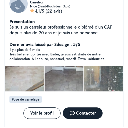
Carreleur
Nice (Saint-Roch-Jean Xxiii)
4,1/5
(22 avis)
Présentation
Je suis un carreleur professionnelle diplômé d'un CAP
depuis plus de 20 ans et je suis une personne
polyvalente et très réactif au plaisir de collaborer avec
des personnes dans le besoin
Dernier avis laissé par Sdesign : 5/5
Il y a plus de 6 mois
Très belle rencontre avec Bader, je suis satisfaite de notre
collaboration. À l écoute, ponctuel, réactif. Travail sérieux et
propre
Pose de carrelage
Voir le profil
Contacter