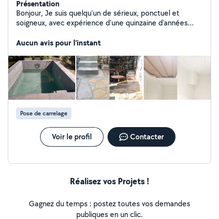
Présentation
Bonjour, Je suis quelqu'un de sérieux, ponctuel et
soigneux, avec expérience d'une quinzaine d'années
dans le bâtiment,ce que m'a permis d'avoir une
expérience solide dans les travaux de( peinture,
Aucun avis pour l'instant
maçonnerie, carrelage, façade, piscine, préparation
toiture...). Ne hésitez pas à nous contacter pour réaliser
vos projets. A bientôt
Pose de carrelage
Voir le profil
Contacter
Réalisez vos Projets !
Gagnez du temps : postez toutes vos demandes
publiques en un clic.