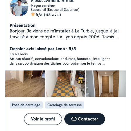
Mesut Aymeric Armut
Maçon carreleur
Beausoleil (Beausoleil Superieur)
5/5
(33 avis)
Présentation
Bonjour, Je viens de m'installer à La Turbie, jusque là j'ai
travaillé à mon compte sur Lyon depuis 2006. J'avais
une entreprise générale Bâtiment proposant travaux de
maçonnerie, carrelage, placo, peinture, pose de
Dernier avis laissé par Lena : 5/5
menuiserie PVC ou aluminium. Ect Aujourd'hui j'aimerais
Il y a 1 mois
Artisan réactif , consciencieux, endurant, honnête , intelligent
réaliser des petits travaux neufs ou de rénovation.
dans sa coordination des tâches pour optimiser le temps,
Exécution des travaux dans les meilleurs délais, travail
profondément gentils et de bonne humeur en toute
impeccable garanti. Je travaille par plaisir dans le
circonstance… Mon chantier était tellement contraignant! On
bâtiment N'hésitez pas à me contacter pour avoir un
pourrait dire que l’univers m’a envoyé la personne dont j’avais
besoin pour me sortir de cette mauvaise situation. Gratitude
devis, déplacement et devis rapide et gratuit sous 24h
🙏
Cordialement
Pose de carrelage
Carrelage de terrasse
Voir le profil
Contacter