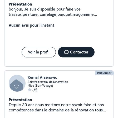
Présentation
bonjour, Je suis disponible pour faire vos
travaux:peinture, carrelage,parquet,maçonnerie
générale,dalle sur plot (possible de déplacer et faire
devis gratuit) Cordialement
Aucun avis pour l'instant
Voir le profil
Contacter
Particulier
Kemal Arsenovic
Peintre travaux de renovation
Nice (Bon-Voyage)
-/5
Présentation
Depuis 20 ans nous mettons notre savoir-faire et nos
compétences dans le domaine de la rénovation tous
corps d'état au service des professionnels et des