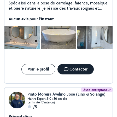
Spécialisé dans la pose de carrelage, faïence, mosaïque
et pierre naturelle, je réalise des travaux soignés et
durables pour sols et murs. Que ce soit pour une salle
de bain, une cuisine ou une terrasse, je vous garantis
Aucun avis pour l'instant
des finitions impeccables et un service adapté à vos
besoins. Contactez-moi pour concrétiser votre projet !
Je me déplacerai dans votre région.
Voir le profil
Contacter
Auto-entrepreneur
Pinto Moreira Avelino Jose (Lino & Solange)
Maître Expert 210 : 30 ans d'e
La Trinité (Cantaron)
-/5
Présentation