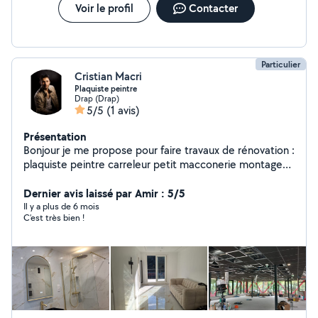
Voir le profil
Contacter
Particulier
Cristian Macri
Plaquiste peintre
Drap (Drap)
5/5
(1 avis)
Présentation
Bonjour je me propose pour faire travaux de rénovation :
plaquiste peintre carreleur petit macconerie montage
meuble jardinage rénovation de bain poseur de sol etc
contacté moi se vous avez besoin merci
Dernier avis laissé par Amir : 5/5
Il y a plus de 6 mois
C’est très bien !