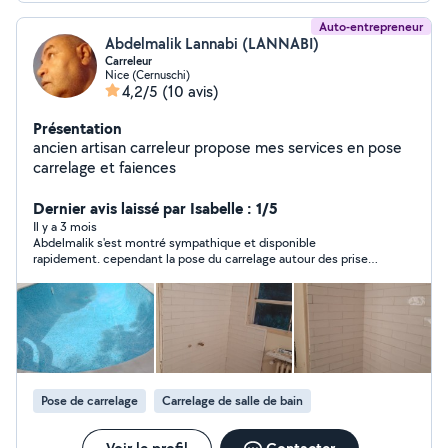
Auto-entrepreneur
Abdelmalik Lannabi (LANNABI)
Carreleur
Nice (Cernuschi)
4,2/5
(10 avis)
Présentation
ancien artisan carreleur propose mes services en pose
carrelage et faiences
Dernier avis laissé par Isabelle : 1/5
Il y a 3 mois
Abdelmalik s'est montré sympathique et disponible
rapidement. cependant la pose du carrelage autour des prises
s'est avérée catastrophique et j'ai dû faire appel à un autre
carreleur pour refaire les contours. la pose du papier peint a été
également problématique : panneaux coupes trop courts,
contours des prises coupes trop large, bulles d'air sous le
papier peint. j'ai du faire des raccords en comblant les trous
avec des petits morceaux de papier peint.
Pose de carrelage
Carrelage de salle de bain