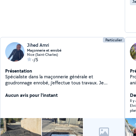
Ja
consei
priorité. Profitez
pre
nous 
po
Particulier
Jihed Amri
Maçonnerie et enrobé
Nice (Saint-Charles)
-/5
Présentation
Pr
Spécialiste dans la maçonnerie générale et
Pr
goudronnage enrobé, j'effectue tous travaux. Je
an
dispose d un camion pour tt déplacement.
en
Aucun avis pour l'instant
du
Der
es
Il y
Elv
de
plan
rends
rec
en
fem
est
acc