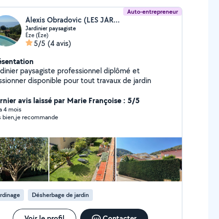
Auto-entrepreneur
Alexis Obradovic (LES JARDINS D'ALEX)
Jardinier paysagiste
Èze (Èze)
5/5
(4 avis)
ésentation
rdinier paysagiste professionnel diplômé et
ssionner disponible pour tout travaux de jardin
rnier avis laissé par Marie Françoise : 5/5
 a 4 mois
s bien,je recommande
rdinage
Désherbage de jardin
Voir le profil
Contacter