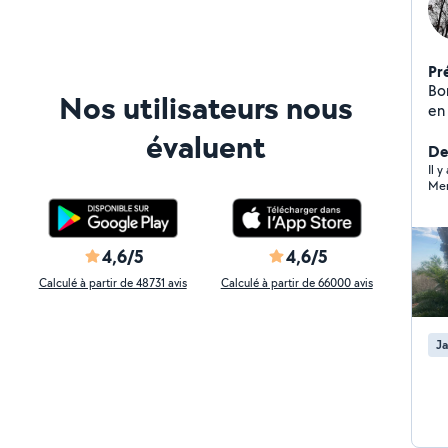
Pr
Bo
Nos utilisateurs nous
en
de
évaluent
arb
Der
Il 
Mer
4,6/5
4,6/5
Calculé à partir de 48731 avis
Calculé à partir de 66000 avis
Ja