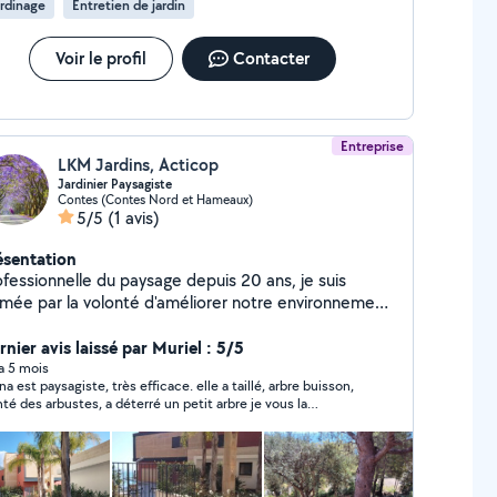
rdinage
Entretien de jardin
ls personnalisés Votre satisfaction est ma
 du crédit d'impôt : -50% sur vos
stations de jardinage avec FLJARD1N Contactez-
Voir le profil
Contacter
au O6 28 73 03 15 Pour votre confort, vous
uvez régler vos prestations avec le CESU
Entreprise
LKM Jardins, Acticop
Jardinier Paysagiste
Contes (Contes Nord et Hameaux)
5/5
(1 avis)
ésentation
ofessionnelle du paysage depuis 20 ans, je suis
imée par la volonté d'améliorer notre environnement
 proposant des solutions qui allient esthétisme,
rabilité et respect de la nature. Chaque intervention
nier avis laissé par Muriel : 5/5
t personnalisé en fonction des besoins et des envies
 a 5 mois
ina est paysagiste, très efficace. elle a taillé, arbre buisson,
s clients. Je réalise tous travaux espaces verts et me
té des arbustes, a déterré un petit arbre je vous la
 disponible rapidement. Pour les particuliers,
ommande vivement, ne vous fiez pas qu'elle soit une
voie de facture systématique pour le crédit d'impôt.
me. Elle travaille rapidement, les prix sont honnêtes. Elle
 pleine de conseils. Elle reviendra chez moi c'est sûr. elle
epte les chèques CESU et c'est donc déductible des
impôts Merci encore.