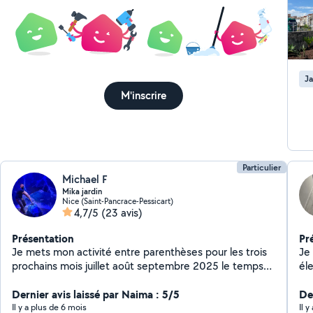
Ja
M'inscrire
Particulier
Michael F
Mika jardin
Nice (Saint-Pancrace-Pessicart)
4,7/5
(23 avis)
Présentation
Pr
Je mets mon activité entre parenthèses pour les trois
Je v
prochains mois juillet août septembre 2025 le temps
élect
d'accueillir le baby Merci de votre compréhension , à
extérie
très bientôt . Jardinier depuis presque 20 ans , je vous
Dernier avis laissé par Naima : 5/5
mie
Der
propose mes services pour de l'élagage, de l'entretien-
Phi
Il y a plus de 6 mois
Il 