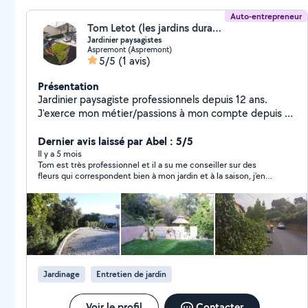
Auto-entrepreneur
Tom Letot (les jardins durables)
Jardinier paysagistes
Aspremont (Aspremont)
5/5
(1 avis)
Présentation
Jardinier paysagiste professionnels depuis 12 ans.
J'exerce mon métier/passions à mon compte depuis 6
ans. Je suis diplôme d'un cap et et bp paysagiste. Je
me forme en continue autour des : Plantes bio-
Dernier avis laissé par Abel : 5/5
indicatrices/ taille fruitières / Compréhension du sol /
Il y a 5 mois
Tom est très professionnel et il a su me conseiller sur des
Créations de potager / Pépiniériste végétal local/
fleurs qui correspondent bien à mon jardin et à la saison, j'en
Bassins / Maitre composteur etc.. Équipé pour touts
suis très satisfait.
types de prestations, je réalise: Entretiens de jardins
Remise de état Travaux de clôture Design et conseils
Travaux de maçonnerie Pose d'arrosage automatique
Créations de jardin comestible (
Potager,verger,maraîchage) Réalisation de travaux
d'ebenisterie ( jardinière, terrasse etc..) Je met en
Jardinage
Entretien de jardin
avant mes savoir faire autour du vivant, afin de réaliser
des prestations les plus adéquates avec
l'environnement ( Respect du végétal, plantations
Voir le profil
Contacter