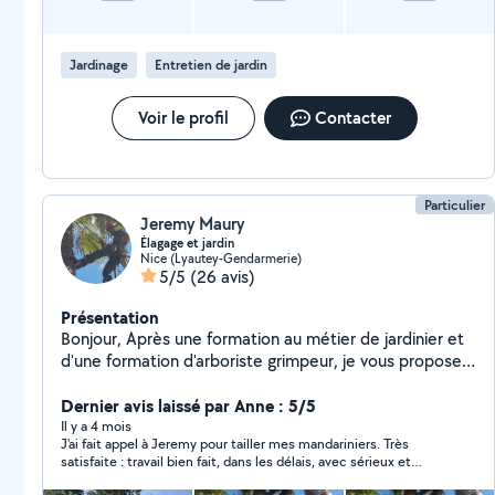
surface, l'état du jardin et le type d'intervention.
N'hésitez pas à m'envoyer des photos de votre jardin
pour une première estimation rapide.
Jardinage
Entretien de jardin
Voir le profil
Contacter
Particulier
Jeremy Maury
Élagage et jardin
Nice (Lyautey-Gendarmerie)
5/5
(26 avis)
Présentation
Bonjour, Après une formation au métier de jardinier et
d'une formation d'arboriste grimpeur, je vous propose
mes services . Cordialement. Jérémy.
Dernier avis laissé par Anne : 5/5
Il y a 4 mois
J'ai fait appel à Jeremy pour tailler mes mandariniers. Très
satisfaite : travail bien fait, dans les délais, avec sérieux et
bonne humeur. Jardinier de confiance.