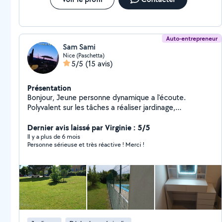
adapté, traitement naturels) Site internet :
lesjardinsdurables Ensemble nous trouverons une
solution à vos projet
Auto-entrepreneur
Sam Sami
Nice (Paschetta)
5/5
(15 avis)
Présentation
Bonjour, Jeune personne dynamique a l'écoute.
Polyvalent sur les tâches a réaliser jardinage,
enlèvement d'encombrement, déménagement, petite
Dernier avis laissé par Virginie : 5/5
mécanique. Cordialement
Il y a plus de 6 mois
Personne sérieuse et très réactive ! Merci !