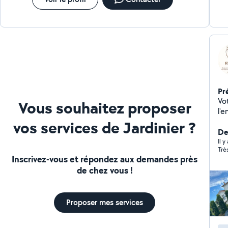
Pr
Votr
Vous souhaitez proposer
l'
tr
vos services de Jardinier ?
détente. Entreti
De
ar
Il 
Trè
création
Inscrivez-vous et répondez aux demandes près
en
de chez vous !
d'arbr
pr
délais. Basé à Nice, j'i
Proposer mes services
sec
coproprié
harm