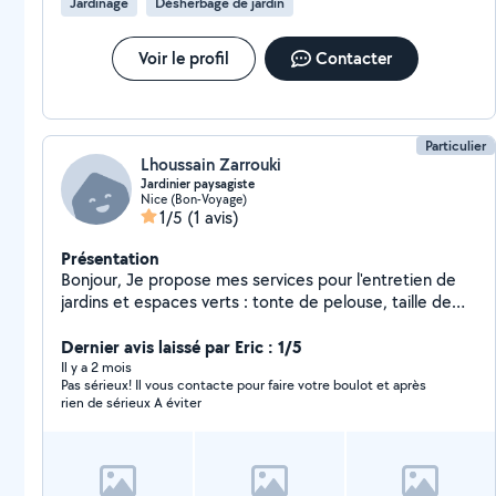
Jardinage
Désherbage de jardin
Voir le profil
Contacter
Particulier
Lhoussain Zarrouki
Jardinier paysagiste
Nice (Bon-Voyage)
1/5
(1 avis)
Présentation
Bonjour, Je propose mes services pour l'entretien de
jardins et espaces verts : tonte de pelouse, taille de
haies, débroussaillage, désherbage, nettoyage
extérieur, évacuation des déchets verts et petits
Dernier avis laissé par Eric : 1/5
travaux d'aménagement paysager. Sérieux, ponctuel et
Il y a 2 mois
Pas sérieux! Il vous contacte pour faire votre boulot et après
soigneux, je travaille proprement et je m'adapte à
rien de sérieux A éviter
chaque demande : entretien régulier, remise en état
d'un jardin, intervention ponctuelle ou préparation
avant vente/location. Je peux me déplacer pour voir le
travail à effectuer et proposer un tarif clair selon la