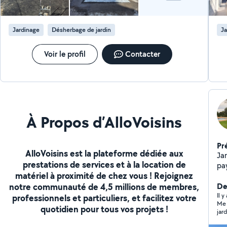
Jardinage
Désherbage de jardin
Ja
Voir le profil
Contacter
À Propos d’AlloVoisins
Pr
AlloVoisins est la plateforme dédiée aux
Jardinier Réali
prestations de services et à la location de
pa
matériel à proximité de chez vous ! Rejoignez
notre communauté de 4,5 millions de membres,
Der
Il y
professionnels et particuliers, et facilitez votre
Me 
quotidien pour tous vos projets !
jar
C’e