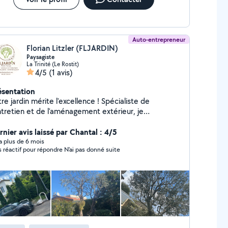
Auto-entrepreneur
Florian Litzler (FLJARDIN)
Paysagiste
La Trinité (Le Rostit)
4/5
(1 avis)
ésentation
e jardin mérite l'excellence ! Spécialiste de
entretien et de l'aménagement extérieur, je
ansforme vos espaces verts en véritables lieux de
en complet : tonte, taille de haies et
rnier avis laissé par Chantal : 4/5
bustes, désherbage, débroussaillage, plantations,
y a plus de 6 mois
s réactif pour répondre N'ai pas donné suite
 de massifs. Travaux spécialisés : installation &
tretien d'arrosage automatique, élagage et abattage
es en toute sécurité. Qualité garantie : matériel
ofessionnel, finitions impeccables, respect des
nterviens rapidement dans tout le
teur pour particuliers, professionnels et
tés. Mon objectif : un jardin propre,
onieux et soigné toute l'année. Devis gratuit et