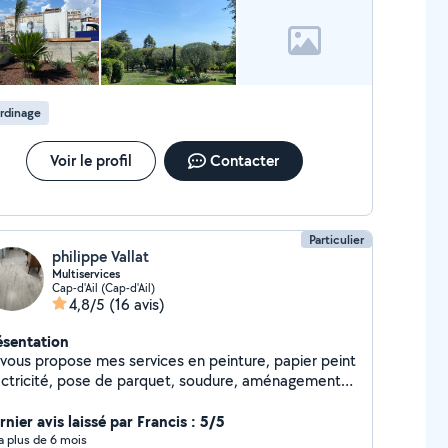
message privé Pas sérieux A fuir
rdinage
Voir le profil
Contacter
Particulier
philippe Vallat
Multiservices
Cap-d'Ail (Cap-d'Ail)
4,8/5
(16 avis)
ésentation
ous propose mes services en peinture, papier peint
ricité, pose de parquet, soudure, aménagement
ur, dépannage, jardinage, nettoyage. Je ferai au
ux pour vous satisfaire dans les meilleurs délais .
nier avis laissé par Francis : 5/5
lippe
y a plus de 6 mois