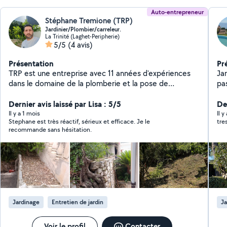
Auto-entrepreneur
Stéphane Tremione (TRP)
Jardinier/Plombier/carreleur.
La Trinité (Laghet-Peripherie)
5/5
(4 avis)
Présentation
Pr
TRP est une entreprise avec 11 années d'expériences
Ja
dans le domaine de la plomberie et la pose de
pa
carrelage nous effectuons aussi les entretiens de
jardin, les débroussaillages et tout autre tâches dans
Dernier avis laissé par Lisa : 5/5
De
vos espaces verts. Dynamique, consciencieux et à
Il y a 1 mois
Il y
Stephane est très réactif, sérieux et efficace. Je le
tre
l'écoute de notre clientèle ont va savoir vous conseiller
recommande sans hésitation.
et diriger dans vos choix tout au long de votre chantier.
Nous réalisons les entretiens de jardin,taille de haies et
On réalise les débroussaillage de vos terrains.
Jardinage
Entretien de jardin
Ja
Voir le profil
Contacter