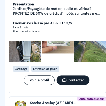
Présentation
Jardinier/Paysagiste de métier, outillé et véhiculé.
PROFITEZ DE 50% de crédit d'impôts sur toutes me
prestations. Je me propose pour réaliser l'entretien de
vos jardins. Tonte, taille, élagage, debroussaillage,
Dernier avis laissé par ALFRED : 5/5
désherbage ... Entretien complet et Création clés en
Il y a 2 mois
Ponctuel et efficace
mains.. Http://www.lovera-jardins-piscines . Com Je
reste à votre disposition pour tout renseignements. 6
88 50 73 46 Cdt, Lovera
Jardinage
Entretien de jardin
Voir le profil
Contacter
Auto-entrepreneur
Sandro Azoulay (AZ JARDINS)