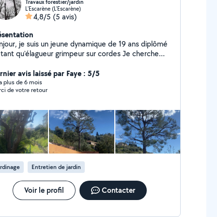
Travaux forestier/jardin
L'Escarène (L'Escarène)
4,8/5
(5 avis)
ésentation
njour, je suis un jeune dynamique de 19 ans diplômé
 tant qu'élagueur grimpeur sur cordes Je cherche
s travaux d'élagage à réaliser Démonter/abattre vos
res Vous conseiller sur la taille de vos arbres Tailler
nier avis laissé par Faye : 5/5
vos arbres Taille de bois morts
y a plus de 6 mois
ci de votre retour
rdinage
Entretien de jardin
Voir le profil
Contacter