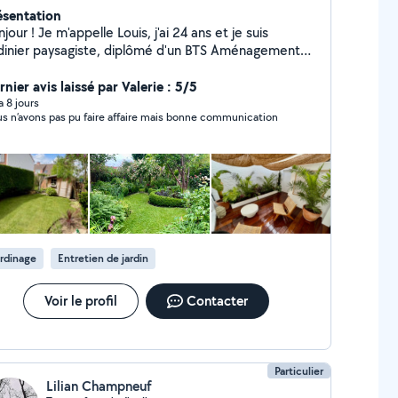
ésentation
jour ! Je m'appelle Louis, j'ai 24 ans et je suis
rdinier paysagiste, diplômé d'un BTS Aménagement
ysager. Passionné par la nature et les espaces verts,
 mets mon savoir-faire à votre service pour tous vos
nier avis laissé par Valerie : 5/5
ets d'aménagement extérieur. Que ce soit pour la
 a 8 jours
s n’avons pas pu faire affaire mais bonne communication
ation de jardins, l'entretien de vos espaces verts ou
 conception de paysages sur mesure, je vous
ompagne pour concrétiser vos envies. N'hésitez
s à me contacter pour échanger sur votre projet !
rdinage
Entretien de jardin
Voir le profil
Contacter
Particulier
Lilian Champneuf