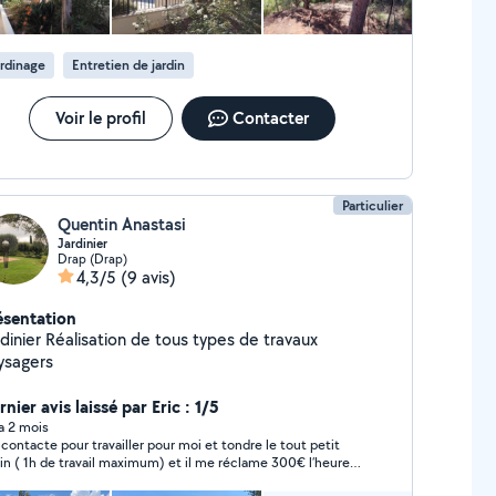
rdinage
Entretien de jardin
Voir le profil
Contacter
Particulier
Quentin Anastasi
Jardinier
Drap (Drap)
4,3/5
(9 avis)
ésentation
sation de tous types de travaux
ysagers
nier avis laissé par Eric : 1/5
 a 2 mois
contacte pour travailler pour moi et tondre le tout petit
din ( 1h de travail maximum) et il me réclame 300€ l’heure
st un escroc ! Après avoir décliné il est insultant en