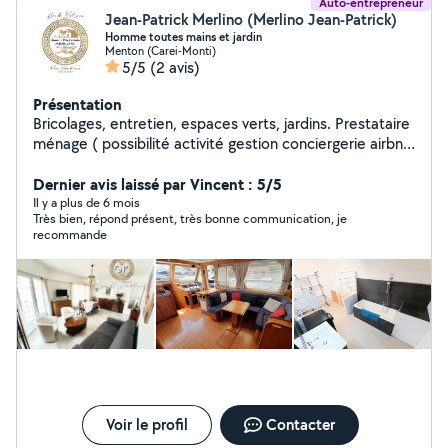
Auto-entrepreneur
Jean-Patrick Merlino (Merlino Jean-Patrick)
Homme toutes mains et jardin
Menton (Carei-Monti)
5/5
(2 avis)
Présentation
Bricolages, entretien, espaces verts, jardins. Prestataire
ménage ( possibilité activité gestion conciergerie airbnb
) Déplacements Monaco, Menton, Roquebrune-Cap-
Dernier avis laissé par Vincent : 5/5
Martin, Beausoleil, La Turbie, Cap-d'Ail, Èze
Il y a plus de 6 mois
Très bien, répond présent, très bonne communication, je
recommande
Voir le profil
Contacter