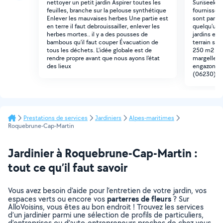
nettoyer un petit jardin Aspirer toutes les
Sunseeker X
feuilles, branche sur la pelouse synthétique
fournisseur
Enlever les mauvaises herbes Une partie est
sont parait
en terre il faut debrouissailler, enlever les
quelqu'un 
herbes mortes.. il y a des pousses de
jardins et 
bambous qu'il faut couper Évacuation de
terrain se
tous les déchets. L'idée globale est de
250 m2 cha
rendre propre avant que nous ayons l'état
margelle, l
des lieux
engazonné. 
(06230). M
Prestations de services
Jardiniers
Alpes-maritimes
Roquebrune-Cap-Martin
Jardinier à Roquebrune-Cap-Martin :
tout ce qu’il faut savoir
Vous avez besoin d’aide pour l’entretien de votre jardin, vos
parterres de fleurs
espaces verts ou encore vos
? Sur
AlloVoisins, vous êtes au bon endroit ! Trouvez les services
d’un jardinier parmi une sélection de profils de particuliers,
d’entreprises ou d’auto-entrepreneurs proches de chez vous.