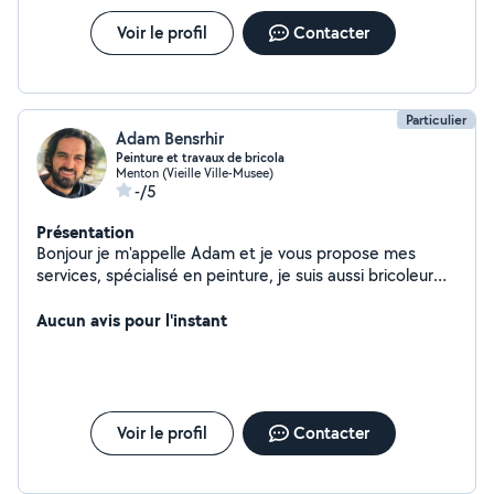
Voir le profil
Contacter
Particulier
Adam Bensrhir
Peinture et travaux de bricola
Menton (Vieille Ville-Musee)
-/5
Présentation
Bonjour je m'appelle Adam et je vous propose mes
services, spécialisé en peinture, je suis aussi bricoleur
multi -service. Mes domaines d'interventions sont très
variés car étant diplômé en informatique,je repare
Aucun avis pour l'instant
également des téléphones et ordinateurs. N'hésitez pas
à me contacter,je suis disponible pour vous renseigner.
Voir le profil
Contacter