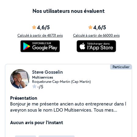
Nos utilisateurs nous évaluent
4,6/5
4,6/5
Calculé à partir de 48731 avis
Calculé à partir de 66000 avis
Particulier
Steve Gosselin
Multiservices
Roquebrune-Cap-Martin (Cap Martin)
-/5
Présentation
Bonjour je me présente ancien auto entrepreneur dans l
aveyron sous le nom LDO Multiservices. Tous mes
clients étaient satisfaits, vous pouvez d'ailleurs consulter
mes avis positifs sur Google en tapant LDO
Aucun avis pour l'instant
multiservices aveyron. Aujourd'hui je propose mes
services en tant que particulier toujours avec le même