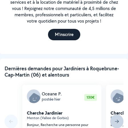
services et à la location de matériel à proximité de chez
vous ! Rejoignez notre communauté de 4,5 millions de
membres, professionnels et particuliers, et facilitez
votre quotidien pour tous vos projets !
M'inscrire
Dernières demandes pour Jardiniers à Roquebrune-
Cap-Martin (06) et alentours
Oceane P.
Y
130€
postée hier
p
Cherche Jardinier
Cherche 
Menton (Vallee de Gorbio)
Peille
Bonjour, Recherche une personne pour
Bonjour, J