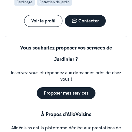
Jardinage
Entretien de jardin
sérieux et la qualité de travail. N hésitez pas à me
contacter pour échanger sur vos besoins. Cordialement.
Voir le profil
Contacter
Vous souhaitez proposer vos services de
Jardinier ?
Inscrivez-vous et répondez aux demandes près de chez
vous !
Proposer mes services
À Propos d’AlloVoisins
AlloVoisins est la plateforme dédiée aux prestations de