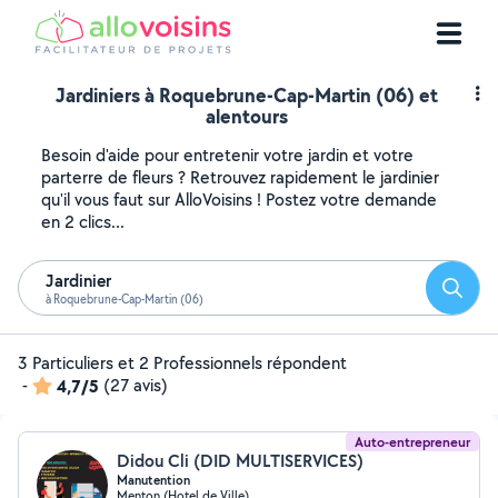
Jardiniers à Roquebrune-Cap-Martin (06) et
alentours
Besoin d'aide pour entretenir votre jardin et votre
parterre de fleurs ? Retrouvez rapidement le jardinier
qu'il vous faut sur AlloVoisins ! Postez votre demande
en 2 clics...
Jardinier
Reche
à Roquebrune-Cap-Martin (06)
3 Particuliers et 2 Professionnels répondent
-
4,7/5
(27 avis)
Auto-entrepreneur
Didou Cli (DID MULTISERVICES)
Manutention
Menton (Hotel de Ville)