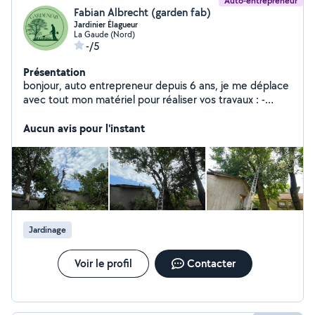
Auto-entrepreneur
Fabian Albrecht (garden fab)
Jardinier Élagueur
La Gaude (Nord)
-/5
Présentation
bonjour, auto entrepreneur depuis 6 ans, je me déplace
avec tout mon matériel pour réaliser vos travaux : -
Débrouissaillage -OLD -Remise en état -Taille arbres et
de haies
Aucun avis pour l'instant
Jardinage
Voir le profil
Contacter