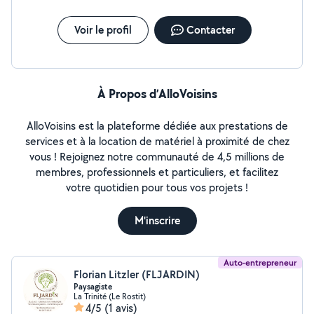
l'état du jardin et le type d'intervention. N'hésitez pas à
m'envoyer des photos de votre jardin pour une première
Voir le profil
Contacter
estimation rapide.
À Propos d’AlloVoisins
AlloVoisins est la plateforme dédiée aux prestations de
services et à la location de matériel à proximité de chez
vous ! Rejoignez notre communauté de 4,5 millions de
membres, professionnels et particuliers, et facilitez
votre quotidien pour tous vos projets !
M'inscrire
Auto-entrepreneur
Florian Litzler (FLJARDIN)
Paysagiste
La Trinité (Le Rostit)
4/5
(1 avis)