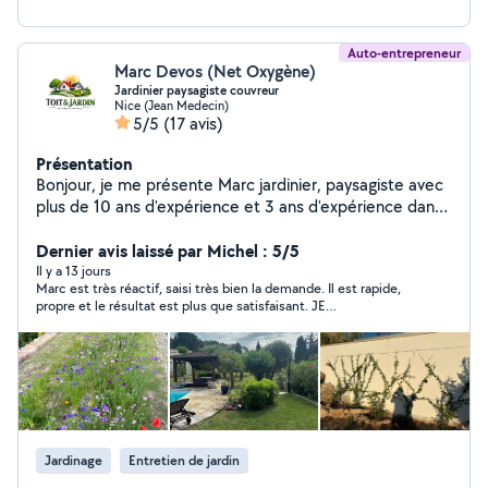
Auto-entrepreneur
Marc Devos (Net Oxygène)
Jardinier paysagiste couvreur
Nice (Jean Medecin)
5/5
(17 avis)
Présentation
Bonjour, je me présente Marc jardinier, paysagiste avec
plus de 10 ans d'expérience et 3 ans d'expérience dans
la couverture . Je suis quelqu'un de sérieux motivé
minutieux. La satisfaction du client est une priorité pour
Dernier avis laissé par Michel : 5/5
moi .
Il y a 13 jours
Marc est très réactif, saisi très bien la demande. Il est rapide,
propre et le résultat est plus que satisfaisant. JE
RECOMMANDE VRAIMENT
Jardinage
Entretien de jardin