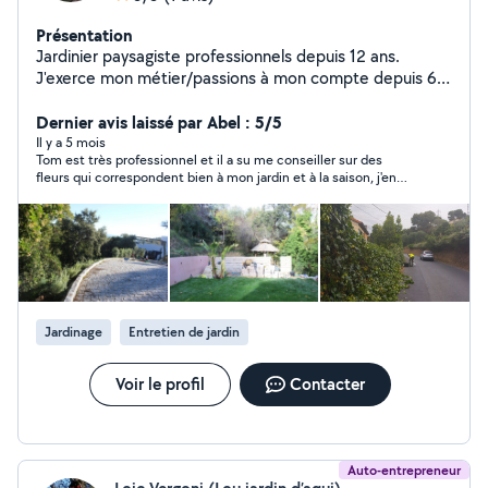
Présentation
Jardinier paysagiste professionnels depuis 12 ans.
J'exerce mon métier/passions à mon compte depuis 6
ans. Je suis diplôme d'un cap et et bp paysagiste. Je me
forme en continue autour des : Plantes bio-indicatrices/
Dernier avis laissé par Abel : 5/5
taille fruitières / Compréhension du sol / Créations de
Il y a 5 mois
Tom est très professionnel et il a su me conseiller sur des
potager / Pépiniériste végétal local/ Bassins / Maitre
fleurs qui correspondent bien à mon jardin et à la saison, j'en
composteur etc.. Équipé pour touts types de
suis très satisfait.
prestations, je réalise: Entretiens de jardins Remise de
état Travaux de clôture Design et conseils Travaux de
maçonnerie Pose d'arrosage automatique Créations de
jardin comestible ( Potager,verger,maraîchage)
Réalisation de travaux d'ebenisterie ( jardinière, terrasse
etc..) Je met en avant mes savoir faire autour du vivant,
Jardinage
Entretien de jardin
afin de réaliser des prestations les plus adéquates avec
l'environnement ( Respect du végétal, plantations
adapté, traitement naturels) Site internet :
Voir le profil
Contacter
lesjardinsdurables Ensemble nous trouverons une
solution à vos projet
Auto-entrepreneur