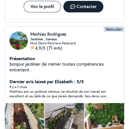
Voir le profil
Contacter
Particulier
Mathieu Rodriguez
Jardinier , travaux.
Nice (Saint-Pancrace-Pessicart)
4,9/5
(71 avis)
Présentation
bonjour jardinier de métier toutes compétences
entretient .
Dernier avis laissé par Elisabeth : 5/5
Il y a 1 mois
Mathieu est un jardinier sérieux. Le résultat de son travail est
excellent et au delà de ce que j'avais demandé. Ses devis sont
très raisonnables. À l'avenir je n'hésiterai à faire appel lui. Merci
Mathieu.