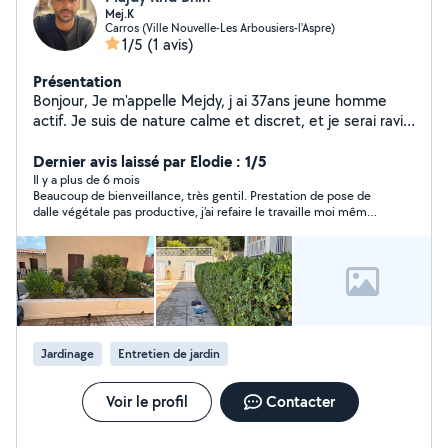
Mej.K
Carros (Ville Nouvelle-Les Arbousiers-l'Aspre)
1/5
(1 avis)
Présentation
Bonjour, Je m'appelle Mejdy, j ai 37ans jeune homme
actif. Je suis de nature calme et discret, et je serai ravi
de pouvoir travailler avec vous.
Dernier avis laissé par Elodie : 1/5
Il y a plus de 6 mois
Beaucoup de bienveillance, très gentil. Prestation de pose de
dalle végétale pas productive, j'ai refaire le travaille moi même
par la suite, malgré de la bonne volonté.
Jardinage
Entretien de jardin
Voir le profil
Contacter