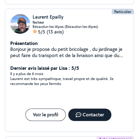
Particulier
Laurent Epailly
facteur
Bézaudun-les-Alpes (Bézaudun-les-Alpes)
5/5
(13 avis)
Présentation
Bonjour je propose du petit bricolage , du jardinage je
peut faire du transport et de la livraison ainsi que du
déménagement . Je suis libre les après midi, certains
jours de la semaine ainsi que le week-end end . Ponctuel
Dernier avis laissé par Lisa : 5/5
, serviable et rapide
Il y a plus de 6 mois
Laurent est très sympathique, travail propre et de qualité. Je
recommande les yeux fermés.
Voir le profil
Contacter