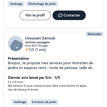
Jardinage
Désherbage de jardin
Voir le profil
Contacter
Particulier
Lhoussain Zarrouki
Jardinier paysagiste
Nice (Bon-Voyage)
1/5
(1 avis)
Présentation
Bonjour, Je propose mes services pour l'entretien de
jardins et espaces verts : tonte de pelouse, taille de
haies, débroussaillage, désherbage, nettoyage
extérieur, évacuation des déchets verts et petits
Dernier avis laissé par Eric : 1/5
travaux d'aménagement paysager. Sérieux, ponctuel et
Il y a 2 mois
Pas sérieux! Il vous contacte pour faire votre boulot et après
soigneux, je travaille proprement et je m'adapte à
rien de sérieux A éviter
chaque demande : entretien régulier, remise en état
d'un jardin, intervention ponctuelle ou préparation avant
vente/location. Je peux me déplacer pour voir le travail
Jardinage
Entretien de jardin
à effectuer et proposer un tarif clair selon la surface,