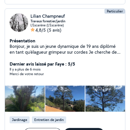
Particulier
Lilian Champneuf
Travaux forestier/jardin
L'Escarène (L'Escarène)
4,8/5
(5 avis)
Présentation
Bonjour, je suis un jeune dynamique de 19 ans diplômé
en tant qu'élagueur grimpeur sur cordes Je cherche des
travaux d'élagage à réaliser Démonter/abattre vos
arbres Vous conseiller sur la taille de vos arbres Tailler
Dernier avis laissé par Faye : 5/5
vos arbres Taille de bois morts
Il y a plus de 6 mois
Merci de votre retour
Jardinage
Entretien de jardin