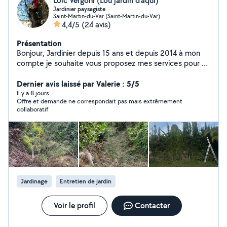
Loic Vergoni (Lou jardin d’aqui)
Jardinier paysagiste
Saint-Martin-du-Var (Saint-Martin-du-Var)
4,4/5
(24 avis)
Présentation
Bonjour, Jardinier depuis 15 ans et depuis 2014 à mon
compte je souhaite vous proposez mes services pour un
éventuel devis. Disposant de tous le matériel pour
travaillé et évacué les végétaux Je reste à votre
Dernier avis laissé par Valerie : 5/5
disposition Loïc Lou jardin d'aqui
Il y a 8 jours
Offre et demande ne correspondait pas mais extrêmement
collaboratif
Jardinage
Entretien de jardin
Voir le profil
Contacter