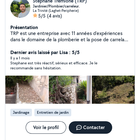
Stéphane Tremione (TRP)
Jardinier/Plombier/carreleur.
La Trinité (Laghet-Peripherie)
5/5
(4 avis)
Présentation
TRP est une entreprise avec 11 années d'expériences
dans le domaine de la plomberie et la pose de carrelage
nous effectuons aussi les entretiens de jardin, les
débroussaillages et tout autre tâches dans vos espaces
Dernier avis laissé par Lisa : 5/5
verts. Dynamique, consciencieux et à l'écoute de notre
Il y a 1 mois
Stephane est très réactif, sérieux et efficace. Je le
clientèle ont va savoir vous conseiller et diriger dans vos
recommande sans hésitation.
choix tout au long de votre chantier. Nous réalisons les
entretiens de jardin,taille de haies et On réalise les
débroussaillage de vos terrains.
Jardinage
Entretien de jardin
Voir le profil
Contacter