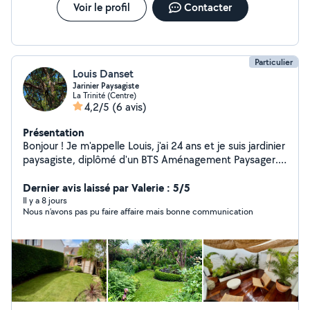
Voir le profil
Contacter
Particulier
Louis Danset
Jarinier Paysagiste
La Trinité (Centre)
4,2/5
(6 avis)
Présentation
Bonjour ! Je m'appelle Louis, j'ai 24 ans et je suis jardinier
paysagiste, diplômé d'un BTS Aménagement Paysager.
Passionné par la nature et les espaces verts, je mets
mon savoir-faire à votre service pour tous vos projets
Dernier avis laissé par Valerie : 5/5
d'aménagement extérieur. Que ce soit pour la création
Il y a 8 jours
Nous n’avons pas pu faire affaire mais bonne communication
de jardins, l'entretien de vos espaces verts ou la
conception de paysages sur mesure, je vous
accompagne pour concrétiser vos envies. N'hésitez pas
à me contacter pour échanger sur votre projet !