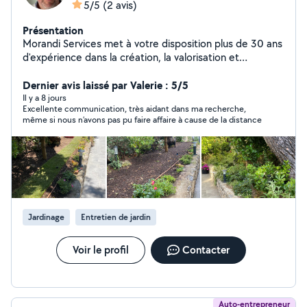
5/5
(2 avis)
Présentation
Morandi Services met à votre disposition plus de 30 ans
d'expérience dans la création, la valorisation et
l'entretien de jardins. J'interviens aussi bien pour une
remise en état complète que pour l'entretien régulier
Dernier avis laissé par Valerie : 5/5
de votre propriété : débroussaillage, taille d'arbustes,
Il y a 8 jours
Excellente communication, très aidant dans ma recherche,
plantations, création ou rénovation de gazons,
même si nous n’avons pas pu faire affaire à cause de la distance
installation ou amélioration de systèmes d'arrosage,
broyage et évacuation des déchets verts. Chaque jardin
possède son identité. Mon objectif est de préserver
son caractère tout en le valorisant durablement. Grâce
à mon partenariat avec une pépinière locale, je vous
accompagne également dans le choix des végétaux les
mieux adaptés à votre terrain, à son exposition et à
Jardinage
Entretien de jardin
votre budget. J'interviens sur l'ensemble des Alpes-
Maritimes. Mon objectif n'est pas seulement
d'entretenir votre jardin, mais de le valoriser
Voir le profil
Contacter
durablement.
Auto-entrepreneur