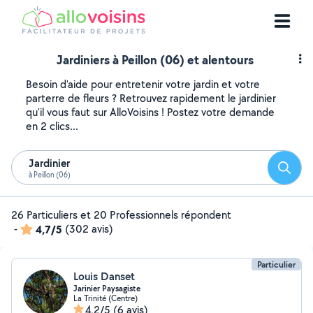
Jardiniers à Peillon (06) et alentours
Besoin d'aide pour entretenir votre jardin et votre
parterre de fleurs ? Retrouvez rapidement le jardinier
qu'il vous faut sur AlloVoisins ! Postez votre demande
en 2 clics...
Jardinier
Reche
à Peillon (06)
26 Particuliers et 20 Professionnels répondent
-
4,7/5
(302 avis)
Particulier
Louis Danset
Jarinier Paysagiste
La Trinité (Centre)
4,2/5
(6 avis)