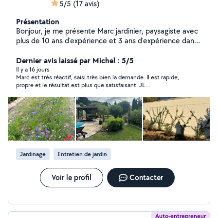
5/5
(17 avis)
Présentation
Bonjour, je me présente Marc jardinier, paysagiste avec
plus de 10 ans d'expérience et 3 ans d'expérience dans
la couverture . Je suis quelqu'un de sérieux motivé
minutieux. La satisfaction du client est une priorité pour
Dernier avis laissé par Michel : 5/5
moi .
Il y a 16 jours
Marc est très réactif, saisi très bien la demande. Il est rapide,
propre et le résultat est plus que satisfaisant. JE
RECOMMANDE VRAIMENT
Jardinage
Entretien de jardin
Voir le profil
Contacter
Auto-entrepreneur