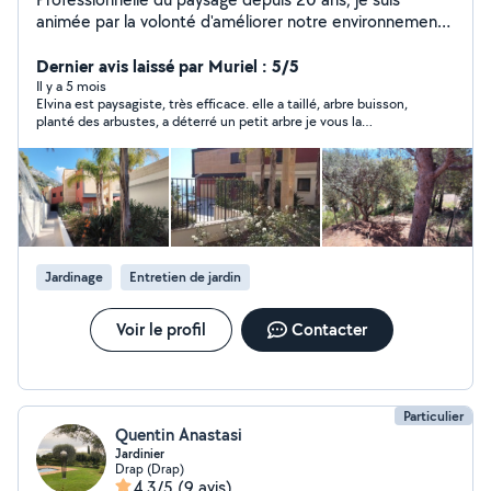
animée par la volonté d'améliorer notre environnement
en proposant des solutions qui allient esthétisme,
durabilité et respect de la nature. Chaque intervention
Dernier avis laissé par Muriel : 5/5
est personnalisé en fonction des besoins et des envies
Il y a 5 mois
Elvina est paysagiste, très efficace. elle a taillé, arbre buisson,
des clients. Je réalise tous travaux espaces verts et me
planté des arbustes, a déterré un petit arbre je vous la
rends disponible rapidement. Pour les particuliers,
recommande vivement, ne vous fiez pas qu'elle soit une
envoie de facture systématique pour le crédit d'impôt.
femme. Elle travaille rapidement, les prix sont honnêtes. Elle
est pleine de conseils. Elle reviendra chez moi c'est sûr. elle
accepte les chèques CESU et c'est donc déductible des
impôts Merci encore.
Jardinage
Entretien de jardin
Voir le profil
Contacter
Particulier
Quentin Anastasi
Jardinier
Drap (Drap)
4,3/5
(9 avis)