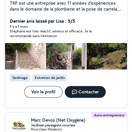
TRP est une entreprise avec 11 années d'expériences
dans le domaine de la plomberie et la pose de carrelage
nous effectuons aussi les entretiens de jardin, les
débroussaillages et tout autre tâches dans vos espaces
Dernier avis laissé par Lisa : 5/5
verts. Dynamique, consciencieux et à l'écoute de notre
Il y a 1 mois
Stephane est très réactif, sérieux et efficace. Je le
clientèle ont va savoir vous conseiller et diriger dans vos
recommande sans hésitation.
choix tout au long de votre chantier. Nous réalisons les
entretiens de jardin,taille de haies et On réalise les
débroussaillage de vos terrains.
Jardinage
Entretien de jardin
Voir le profil
Contacter
Auto-entrepreneur
Marc Devos (Net Oxygène)
Jardinier paysagiste couvreur
Nice (Jean Medecin)