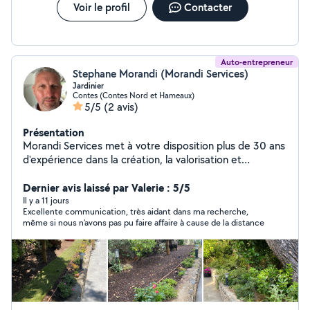
Voir le profil
Contacter
Auto-entrepreneur
Stephane Morandi (Morandi Services)
Jardinier
Contes (Contes Nord et Hameaux)
5/5
(2 avis)
Présentation
Morandi Services met à votre disposition plus de 30 ans
d'expérience dans la création, la valorisation et
l'entretien de jardins. J'interviens aussi bien pour une
remise en état complète que pour l'entretien régulier
Dernier avis laissé par Valerie : 5/5
de votre propriété : débroussaillage, taille d'arbustes,
Il y a 11 jours
Excellente communication, très aidant dans ma recherche,
plantations, création ou rénovation de gazons,
même si nous n’avons pas pu faire affaire à cause de la distance
installation ou amélioration de systèmes d'arrosage,
broyage et évacuation des déchets verts. Chaque jardin
possède son identité. Mon objectif est de préserver
son caractère tout en le valorisant durablement. Grâce
à mon partenariat avec une pépinière locale, je vous
accompagne également dans le choix des végétaux les