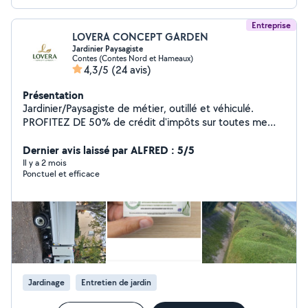
Entreprise
LOVERA CONCEPT GARDEN
Jardinier Paysagiste
Contes (Contes Nord et Hameaux)
4,3/5
(24 avis)
Présentation
Jardinier/Paysagiste de métier, outillé et véhiculé.
PROFITEZ DE 50% de crédit d'impôts sur toutes me
prestations. Je me propose pour réaliser l'entretien de
vos jardins. Tonte, taille, élagage, debroussaillage,
Dernier avis laissé par ALFRED : 5/5
désherbage ... Entretien complet et Création clés en
Il y a 2 mois
Ponctuel et efficace
mains.. Http://www.lovera-jardins-piscines . Com Je
reste à votre disposition pour tout renseignements. 6
88 50 73 46 Cdt, Lovera
Jardinage
Entretien de jardin