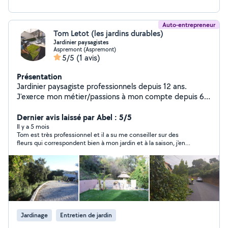
Auto-entrepreneur
Tom Letot (les jardins durables)
Jardinier paysagistes
Aspremont (Aspremont)
5/5
(1 avis)
Présentation
Jardinier paysagiste professionnels depuis 12 ans.
J'exerce mon métier/passions à mon compte depuis 6
ans. Je suis diplôme d'un cap et et bp paysagiste. Je me
forme en continue autour des : Plantes bio-indicatrices/
Dernier avis laissé par Abel : 5/5
taille fruitières / Compréhension du sol / Créations de
Il y a 5 mois
Tom est très professionnel et il a su me conseiller sur des
potager / Pépiniériste végétal local/ Bassins / Maitre
fleurs qui correspondent bien à mon jardin et à la saison, j'en
composteur etc.. Équipé pour touts types de
suis très satisfait.
prestations, je réalise: Entretiens de jardins Remise de
état Travaux de clôture Design et conseils Travaux de
maçonnerie Pose d'arrosage automatique Créations de
jardin comestible ( Potager,verger,maraîchage)
Réalisation de travaux d'ebenisterie ( jardinière, terrasse
etc..) Je met en avant mes savoir faire autour du vivant,
Jardinage
Entretien de jardin
afin de réaliser des prestations les plus adéquates avec