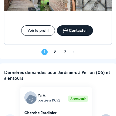
Voir le profil
Contacter
1
2
3
Page
suivante
Dernières demandes pour Jardiniers à Peillon (06) et
alentours
Ya A.
À convenir
postée à 19:52
Cherche Jardinier