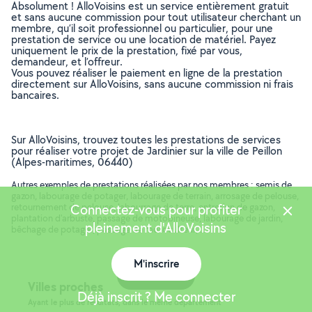
Absolument ! AlloVoisins est un service entièrement gratuit
et sans aucune commission pour tout utilisateur cherchant un
membre, qu’il soit professionnel ou particulier, pour une
prestation de service ou une location de matériel. Payez
uniquement le prix de la prestation, fixé par vous,
demandeur, et l’offreur.
Vous pouvez réaliser le paiement en ligne de la prestation
directement sur AlloVoisins, sans aucune commission ni frais
bancaires.
Sur AlloVoisins, trouvez toutes les prestations de services
pour réaliser votre projet de Jardinier sur la ville de Peillon
(Alpes-maritimes, 06440)
Autres exemples de prestations réalisées par nos membres : semis de
gazon, labourage de potager, labourage de terrain, arrosage de pelouse,
retournement de pelouse, labourrage de terre, entretien de gazon,
Connectez-vous pour profiter
plantation d'arbuste, passage de motobineuse, labourage de jardin,
pleinement d'AlloVoisins
bêchage de potager, passage de motoculteur, ..
M'inscrire
Carte
Villes proches
Déjà inscrit ? Me connecter
Ayant le plus de résultats, dans le même département