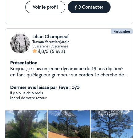
l'environnement ( Respect du végétal, plantations
adapté, traitement naturels) Site internet :
Voir le profil
Contacter
lesjardinsdurables Ensemble nous trouverons une
solution à vos projet
Particulier
Lilian Champneuf
Travaux forestier/jardin
L'Escarène (L'Escarène)
4,8/5
(5 avis)
Présentation
Bonjour, je suis un jeune dynamique de 19 ans diplômé
en tant qu'élagueur grimpeur sur cordes Je cherche des
travaux d'élagage à réaliser Démonter/abattre vos
arbres Vous conseiller sur la taille de vos arbres Tailler
Dernier avis laissé par Faye : 5/5
vos arbres Taille de bois morts
Il y a plus de 6 mois
Merci de votre retour