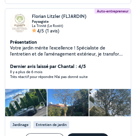
Auto-entrepreneur
Florian Litzler (FLJARDIN)
Paysagiste
La Trinité (Le Rostit)
4/5
(1 avis)
Présentation
Votre jardin mérite l'excellence ! Spécialiste de
l'entretien et de l'aménagement extérieur, je transforme
vos espaces verts en véritables lieux de détente.
Entretien complet : tonte, taille de haies et arbustes,
Dernier avis laissé par Chantal : 4/5
désherbage, débroussaillage, plantations, création de
Il y a plus de 6 mois
Très réactif pour répondre N'ai pas donné suite
massifs. Travaux spécialisés : installation & entretien
d'arrosage automatique, élagage et abattage d'arbres
en toute sécurité. Qualité garantie : matériel
professionnel, finitions impeccables, respect des délais.
Basé à Nice, j'interviens rapidement dans tout le
secteur pour particuliers, professionnels et
copropriétés. Mon objectif : un jardin propre,
harmonieux et soigné toute l'année. Devis gratuit et
Jardinage
Entretien de jardin
conseils personnalisés Votre satisfaction est ma priorité.
Profitez du crédit d'impôt : -50% sur vos prestations de