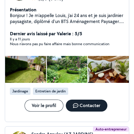
Présentation
Bonjour ! Je m'appelle Louis, j'ai 24 ans et je suis jardinier
paysagiste, diplômé d'un BTS Aménagement Paysager.
Passionné par la nature et les espaces verts, je mets
mon savoir-faire à votre service pour tous vos projets
Dernier avis laissé par Valerie : 5/5
d'aménagement extérieur. Que ce soit pour la création
Il y a 11 jours
Nous n’avons pas pu faire affaire mais bonne communication
de jardins, l'entretien de vos espaces verts ou la
conception de paysages sur mesure, je vous
accompagne pour concrétiser vos envies. N'hésitez pas
à me contacter pour échanger sur votre projet !
Jardinage
Entretien de jardin
Voir le profil
Contacter
Auto-entrepreneur