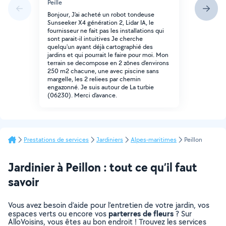
Peille
Bonjour, J'ai acheté un robot tondeuse
Sunseeker X4 génération 2, Lidar IA, le
fournisseur ne fait pas les installations qui
sont parait-il intuitives Je cherche
quelqu'un ayant déjà cartographié des
jardins et qui pourrait le faire pour moi. Mon
terrain se decompose en 2 zônes d'environs
250 m2 chacune, une avec piscine sans
margelle, les 2 reliees par chemin
engazonné. Je suis autour de La turbie
(06230). Merci d'avance.
Prestations de services
Jardiniers
Alpes-maritimes
Peillon
Jardinier à Peillon : tout ce qu’il faut
savoir
Vous avez besoin d’aide pour l’entretien de votre jardin, vos
parterres de fleurs
espaces verts ou encore vos
? Sur
AlloVoisins, vous êtes au bon endroit ! Trouvez les services