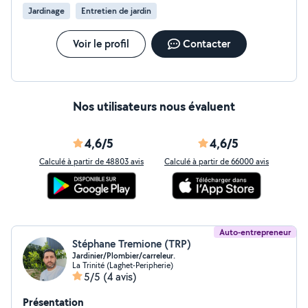
mieux adaptés à votre terrain, à son exposition et à
Jardinage
Entretien de jardin
votre budget. J'interviens sur l'ensemble des Alpes-
Maritimes. Mon objectif n'est pas seulement
d'entretenir votre jardin, mais de le valoriser
Voir le profil
Contacter
durablement.
Nos utilisateurs nous évaluent
4,6/5
4,6/5
Calculé à partir de 48803 avis
Calculé à partir de 66000 avis
Auto-entrepreneur
Stéphane Tremione (TRP)
Jardinier/Plombier/carreleur.
La Trinité (Laghet-Peripherie)
5/5
(4 avis)
Présentation