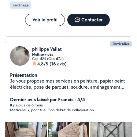
Jardinage
Voir le profil
Contacter
Particulier
philippe Vallat
Multiservices
Cap-d'Ail (Cap-d'Ail)
4,8/5
(16 avis)
Présentation
Je vous propose mes services en peinture, papier peint
électricité, pose de parquet, soudure, aménagement
extérieur, dépannage, jardinage, nettoyage. Je ferai au
mieux pour vous satisfaire dans les meilleurs délais .
Dernier avis laissé par Francis : 5/5
Philippe
Il y a plus de 6 mois
Méticuleux, ponctuel. Bon début de collaboration.