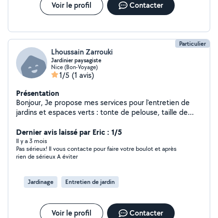
jardinage avec FLJARD1N Contactez-nous au O6 28 73
Voir le profil
Contacter
03 15 Pour votre confort, vous pouvez régler vos
prestations avec le CESU
Particulier
Lhoussain Zarrouki
Jardinier paysagiste
Nice (Bon-Voyage)
1/5
(1 avis)
Présentation
Bonjour, Je propose mes services pour l'entretien de
jardins et espaces verts : tonte de pelouse, taille de
haies, débroussaillage, désherbage, nettoyage
extérieur, évacuation des déchets verts et petits
Dernier avis laissé par Eric : 1/5
travaux d'aménagement paysager. Sérieux, ponctuel et
Il y a 3 mois
Pas sérieux! Il vous contacte pour faire votre boulot et après
soigneux, je travaille proprement et je m'adapte à
rien de sérieux A éviter
chaque demande : entretien régulier, remise en état
d'un jardin, intervention ponctuelle ou préparation avant
vente/location. Je peux me déplacer pour voir le travail
Jardinage
Entretien de jardin
à effectuer et proposer un tarif clair selon la surface,
l'état du jardin et le type d'intervention. N'hésitez pas à
m'envoyer des photos de votre jardin pour une première
Voir le profil
Contacter