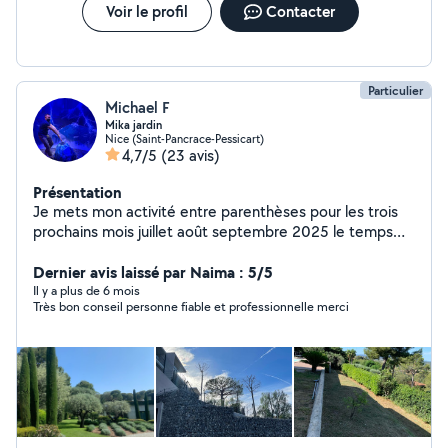
Voir le profil
Contacter
Particulier
Michael F
Mika jardin
Nice (Saint-Pancrace-Pessicart)
4,7/5
(23 avis)
Présentation
Je mets mon activité entre parenthèses pour les trois
prochains mois juillet août septembre 2025 le temps
d'accueillir le baby Merci de votre compréhension , à
très bientôt . Jardinier depuis presque 20 ans , je vous
Dernier avis laissé par Naima : 5/5
propose mes services pour de l'élagage, de l'entretien-
Il y a plus de 6 mois
Très bon conseil personne fiable et professionnelle merci
nettoyage , de la création, du débroussaillage, de
l'arrosage automatique , débarrassage et autre .