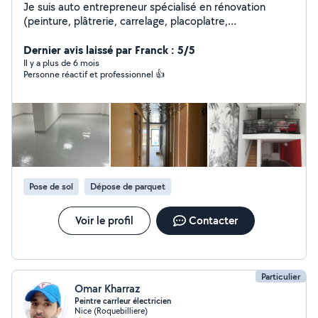
Je suis auto entrepreneur spécialisé en rénovation
(peinture, plâtrerie, carrelage, placoplatre,
aménagement etc ..) Disponible pour réaliser vos
travaux avec soin et professionnalisme .
Dernier avis laissé par Franck : 5/5
Il y a plus de 6 mois
Personne réactif et professionnel 👍
Pose de sol
Dépose de parquet
Voir le profil
Contacter
Particulier
Omar Kharraz
Peintre carrleur électricien
Nice (Roquebilliere)