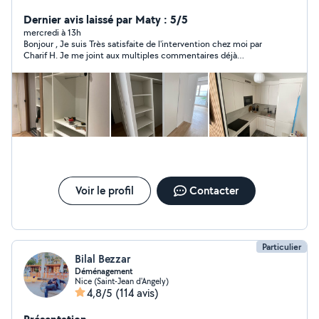
Avec une expérience de 25 ans , disponible semaine et
week-end.
Dernier avis laissé par Maty : 5/5
mercredi à 13h
Bonjour , Je suis Très satisfaite de l'intervention chez moi par
Charif H. Je me joint aux multiples commentaires déjà
présents ici pour confirmer le sérieux, l'exactitude et sa
rapidité, minutie, et concentration sur ce qu'il opère Ainsi que
sa grande disponibilité, et arrangements. Je ferais encor appel
à lui en cas de besoin . Merci à Lui pour tout
Voir le profil
Contacter
Particulier
Bilal Bezzar
Déménagement
Nice (Saint-Jean d'Angely)
4,8/5
(114 avis)