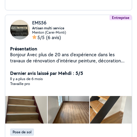
Entreprise
EMS56
Artisan multi service
Menton (Carei-Monti)
5/5
(6 avis)
Présentation
Bonjour Avec plus de 20 ans d'expérience dans les
travaux de rénovation d'intérieur peinture, décoration
intérieur, électricité, petite plomberie et du dépannage
en serrurerie et miroiterie je vous propose mes services
Dernier avis laissé par Mehdi : 5/5
travaux à l'attachement ou sur devis
Il y a plus de 6 mois
Travaille pro
Pose de sol