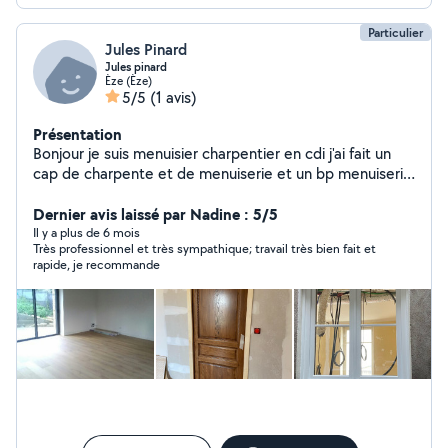
Particulier
Jules Pinard
Jules pinard
Èze (Èze)
5/5
(1 avis)
Présentation
Bonjour je suis menuisier charpentier en cdi j'ai fait un
cap de charpente et de menuiserie et un bp menuiserie
je fait de la charpente de la pose de fenêtre parquet
ect
Dernier avis laissé par Nadine : 5/5
Il y a plus de 6 mois
Très professionnel et très sympathique; travail très bien fait et
rapide, je recommande