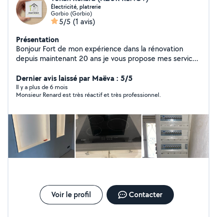
Électricité, platrerie
Gorbio (Gorbio)
5/5
(1 avis)
Présentation
Bonjour Fort de mon expérience dans la rénovation
depuis maintenant 20 ans je vous propose mes services
pour la conception et la rénovation à votre convenance
de tout vos projets (électricité,sanitaire,posé de ba
Dernier avis laissé par Maëva : 5/5
13,enduits,peinture,parquet ect) N hésitez pas à me
Il y a plus de 6 mois
Monsieur Renard est très réactif et très professionnel.
contacter Bonne journée
Voir le profil
Contacter