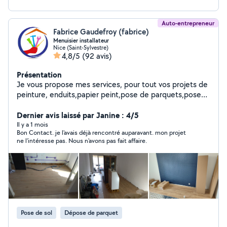
Auto-entrepreneur
Fabrice Gaudefroy (fabrice)
Menuisier installateur
Nice (Saint-Sylvestre)
4,8/5
(92 avis)
Présentation
Je vous propose mes services, pour tout vos projets de
peinture, enduits,papier peint,pose de parquets,pose
de cuisine et montage de meubles. Je serais a votre
écoute, afin de vous satisfaire. Soucieux de vos
Dernier avis laissé par Janine : 4/5
attentes je vous garantis un chantier propre grâce a la
Il y a 1 mois
Bon Contact. je l'avais déjà rencontré auparavant. mon projet
mise en place de protections, j'intervient avec du
ne l'intéresse pas. Nous n'avons pas fait affaire.
matériels professionnel, mes ponceuses et scies sont
brancher sur des aspirateurs. conscient que je suis
souvent le dernier a intervenir sur votre projet, j'apporte
un soin particulier de la mise en œuvre jusqu'aux
finitions. Je reste a votre entière disposition pour tout
renseignement Vous satisfaire est mon exigence .. .
Pose de sol
Dépose de parquet