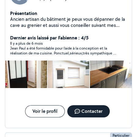
Présentation
Ancien artisan du bâtiment je peux vous dépanner de la
cave au grenier et aussi vous conseiller suivant mes
compétences Depuis quelques années j'ai enrichis mes
connaissances pour la pose de faïence ,le dépannage
Dernier avis laissé par Fabienne : 4/5
électrique et la plomberie
Il y a plus de 6 mois
Jean Paul a été formidable pour l'aide à la conception et la
réalisation de ma cuisine. Ponctuel,sérieux,très sympathique et
méticuleux, je le recommande et n'hésiterai pas à avoir de
nouveau recours à lui pour des travaux de bricolage. Il est de
plus très gentil . Grâce à lui,j'ai une super cuisine. Merci Jean
Paul.
Voir le profil
Contacter
Particulier