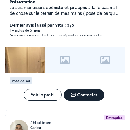
Présentation
Je suis menuisiers ébéniste et jai appris à faire pas mal
de chose sur le terrain de mes mains ( pose de parquet
,pose de cuisine , électricité , rénovation de meuble et
parquet , montage de meuble style IKEA et pose de
Dernier avis laissé par Vita : 5/5
volet roulant et fenêtre pvc , alu
Il y a plus de 6 mois
Nous avons rdv vendredi pour les réparations de ma porte
Pose de sol
Voir le profil
Contacter
Entreprise
Jhbatimen
Carleur