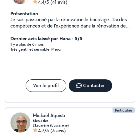
4,4/5
(41 avis)
Présentation
Je suis passionné par la rénovation le bricolage. J'ai des
compétences et de l'expérience dans la rénovation de
maison/appartement : - peinture, papier peint- pose
carrelage, parquet, - plomberie - l'électricité.
Dernier avis laissé par Hana : 5/5
Il y a plus de 6 mois
Très gentil et serviable. Merci
Voir le profil
Contacter
Particulier
Mickaël Aquisti
Menuisier
L'Escarène (L'Escarène)
4,7/5
(3 avis)