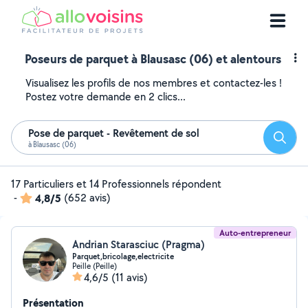
Poseurs de parquet à Blausasc (06) et alentours
Visualisez les profils de nos membres et contactez-les !
Postez votre demande en 2 clics...
Pose de parquet - Revêtement de sol
Reche
à Blausasc (06)
17 Particuliers et 14 Professionnels répondent
-
4,8/5
(652 avis)
Auto-entrepreneur
Andrian Starasciuc (Pragma)
Parquet,bricolage,electricite
Peille (Peille)
4,6/5
(11 avis)
Présentation