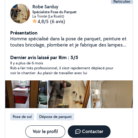
Particulier
Robe Sarduy
Spécialiste Pose du Parquet
La Trinité (Le Rostit)
4,8/5
(6 avis)
Présentation
Homme spécialisé dans la pose de parquet, peinture et
toutes bricolage, plomberie et je fabrique des lampes
en bois moderne, homme sérieux et respectueux, Si
vous avez besoin de mon service, n'hésitez pas à me
Dernier avis laissé par Rim : 5/5
contacter.
Il y a plus de 6 mois
Rob a l’air très professionnel, il s’est rapidement déplacé pour
voir le chantier. Au plaisir de travailler avec lui
Pose de sol
Dépose de parquet
Voir le profil
Contacter