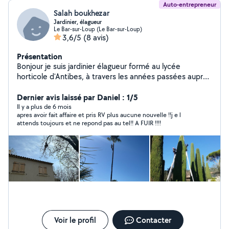
Auto-entrepreneur
Salah boukhezar
Jardinier, élagueur
Le Bar-sur-Loup (Le Bar-sur-Loup)
3,6/5
(8 avis)
Présentation
Bonjour je suis jardinier élagueur formé au lycée
horticole d'Antibes, à travers les années passées auprès
des entreprises ou j'ai eu l'opportunité de travaillé j'ai pu
acquérir une expérience solide essentiellement en
Dernier avis laissé par Daniel : 1/5
élagage ainsi que l'aménagement et l'entretien
Il y a plus de 6 mois
apres avoir fait affaire et pris RV plus aucune nouvelle !!j e l
d'espaces verts. J'ai rejoint allovoisins afin d'apporter
attends toujours et ne repond pas au tel!! A FUIR !!!!
mon savoir-faire pour des personnes désireuses d'un
travail minutieux et sécurisé dans un cadre professionnel
et humain. Pour toute informations complémentaires
n'hésitez pas à me contacter à bientôt.
Voir le profil
Contacter