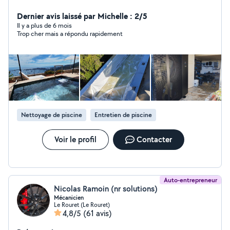
revêtement polyester, PVC armé, Carrelage, Mosaïque.
Système filtration, Pompe à chaleur, Rideau électrique,
Dernier avis laissé par Michelle : 2/5
Contrat d'entretien, Bâche a barres.... Pour toute
Il y a plus de 6 mois
Trop cher mais a répondu rapidement
demande n'hésitez pas à nous contacter nous sommes
à votre écoute !
Nettoyage de piscine
Entretien de piscine
Voir le profil
Contacter
Auto-entrepreneur
Nicolas Ramoin (nr solutions)
Mécanicien
Le Rouret (Le Rouret)
4,8/5
(61 avis)