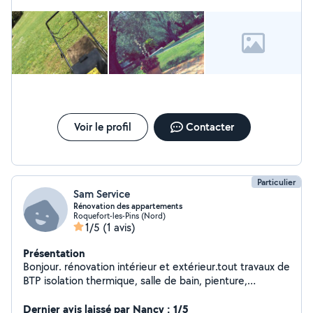
forget about diseases and insects️ of your plants
Voir le profil
Contacter
Particulier
Sam Service
Rénovation des appartements
Roquefort-les-Pins (Nord)
1/5
(1 avis)
Présentation
Bonjour. rénovation intérieur et extérieur.tout travaux de
BTP isolation thermique, salle de bain, pienture,
n'hésitez pas
Dernier avis laissé par Nancy : 1/5