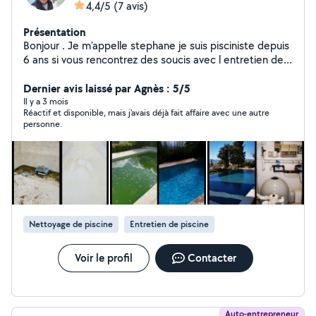
4,4/5
(7 avis)
Présentation
Bonjour . Je m'appelle stephane je suis pisciniste depuis
6 ans si vous rencontrez des soucis avec l entretien de
votre piscine . Eau verte,mise en hivernage remise en
route pour la saison changement de votre sable du filtre
Dernier avis laissé par Agnès : 5/5
N'hésitez pas à faire appel à moi
Il y a 3 mois
Réactif et disponible, mais j'avais déjà fait affaire avec une autre
personne.
Nettoyage de piscine
Entretien de piscine
Voir le profil
Contacter
Auto-entrepreneur