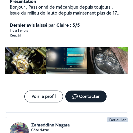
Présentation
Bonjour , Passionné de mécanique depuis toujours ,
issue du milieu de l'auto depuis maintenant plus de 17
ans , je vous propose mes services à la réparation ou à
la remise en état de vos véhicules quel qu'ils soient.
Dernier avis laissé par Claire : 5/5
Dans l'attente de lire vos besoins , je vous remerci par
Il y a 1 mois
Réactif
avance Bien cordialement
Voir le profil
Contacter
Particulier
Zahreddine Nagara
Côte d’Azur