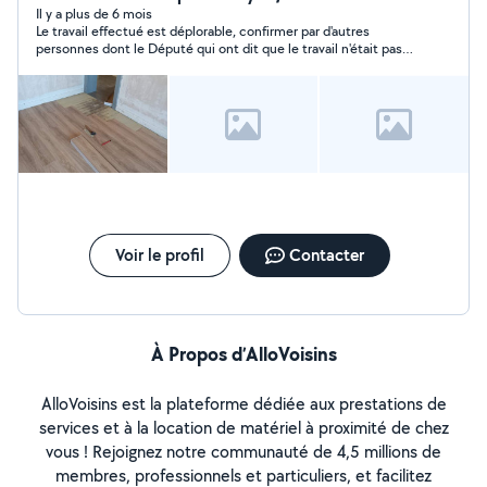
Il y a plus de 6 mois
Le travail effectué est déplorable, confirmer par d'autres
personnes dont le Député qui ont dit que le travail n'était pas
digne d'un soi-disant professionnel, le tarif de base demandé 1
500£ puis proposer 1 300£ était loin d'être à la hauteur du
travail fourni, j'ai payé 800£...Une démarche judiciaire est en
cours !!! En résumé je me suis faite escroquée
Voir le profil
Contacter
À Propos d’AlloVoisins
AlloVoisins est la plateforme dédiée aux prestations de
services et à la location de matériel à proximité de chez
vous ! Rejoignez notre communauté de 4,5 millions de
membres, professionnels et particuliers, et facilitez