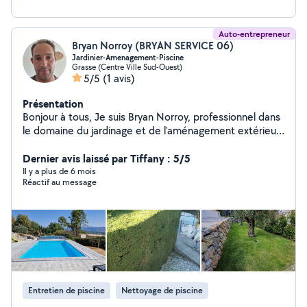
Auto-entrepreneur
Bryan Norroy (BRYAN SERVICE 06)
Jardinier-Amenagement-Piscine
Grasse (Centre Ville Sud-Ouest)
5/5
(1 avis)
Présentation
Bonjour à tous, Je suis Bryan Norroy, professionnel dans
le domaine du jardinage et de l'aménagement extérieur.
Je propose mes services pour transformer et entretenir
vos espaces verts. Services proposés : Entretien de
Dernier avis laissé par Tiffany : 5/5
jardins (tonte, taille, désherbage) Création et
Il y a plus de 6 mois
Réactif au message
aménagement paysager (plantation, conception de
parterres) Maintenance de piscines (nettoyage,
entretien) Contactez-moi pour un devis gratuit ou pour
toute question !
Entretien de piscine
Nettoyage de piscine