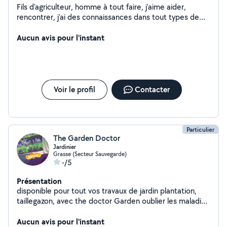
Fils d'agriculteur, homme à tout faire, j'aime aider,
rencontrer, j'ai des connaissances dans tout types de
travaux
Aucun avis pour l'instant
Voir le profil
Contacter
Particulier
The Garden Doctor
Jardinier
Grasse (Secteur Sauvegarde)
-/5
Présentation
disponible pour tout vos travaux de jardin plantation,
taillegazon, avec the doctor Garden oublier les maladies
et les insect️ de vos plantes available for all your garden
work planting, pruninglawn, with the doctor Garden
Aucun avis pour l'instant