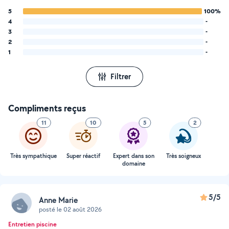
5
100%
4
-
3
-
2
-
1
-
Filtrer
Compliments reçus
11
10
5
2
Très sympathique
Super réactif
Expert dans son
Très soigneux
domaine
5/5
Anne Marie
posté le 02 août 2026
Entretien piscine