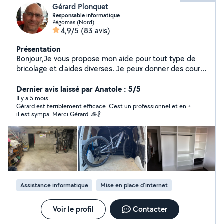
Gérard Plonquet
Responsable informatique
Pégomas (Nord)
4,9/5
(83 avis)
Présentation
Bonjour,Je vous propose mon aide pour tout type de
bricolage et d'aides diverses. Je peux donner des cours
d'informatique sur Mac et PC, effectuer des
dépannages et récupérer des données. Cordialement
Dernier avis laissé par Anatole : 5/5
Il y a 5 mois
Gérard est terriblement efficace. C'est un professionnel et en +
il est sympa. Merci Gérard. 🙏🍾
Assistance informatique
Mise en place d'internet
Voir le profil
Contacter