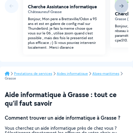
Sur devis
Cherche Assistance informatique
Châteauneuf-Grasse
Cherche 
Bonjour, Mon pere a Bretteville/Odon a 93
Grasse (Ce
ans et est en galere de config mail sur
Bonjour, j
Thunderbird. je fais la meme chose que
réseau info
vous sur le 06 , utilise zoom quand c'est
paramétrer
possible , mais des fois le presentiel est
cpe510.
plus efficace ;-) Si vous pouviez intervenir
localement . Merci d'avance
Prestations de services
Aides informatique
Alpes-maritimes
Grasse
Aide informatique à Grasse : tout ce
qu’il faut savoir
Comment trouver un aide informatique à Grasse ?
Vous cherchez un aide informatique près de chez vous ?
Sélectionnez directement les offreurs de votre choix ou