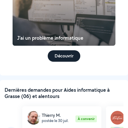
J'ai un problème informatique
Découvrir
Dernières demandes pour Aides informatique à
Grasse (06) et alentours
Thierry M.
P
À convenir
postée le 30 juil.
p