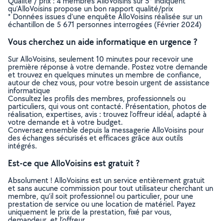
Qualité / prix : 4 membres AlloVoisins sur 5* indiquent
qu’AlloVoisins propose un bon rapport qualité/prix
* Données issues d’une enquête AlloVoisins réalisée sur un
échantillon de 5 671 personnes interrogées (Février 2024)
Vous cherchez un aide informatique en urgence ?
Sur AlloVoisins, seulement 10 minutes pour recevoir une
première réponse à votre demande. Postez votre demande
et trouvez en quelques minutes un membre de confiance,
autour de chez vous, pour votre besoin urgent de assistance
informatique
Consultez les profils des membres, professionnels ou
particuliers, qui vous ont contacté. Présentation, photos de
réalisation, expertises, avis : trouvez l'offreur idéal, adapté à
votre demande et à votre budget.
Conversez ensemble depuis la messagerie AlloVoisins pour
des échanges sécurisés et efficaces grâce aux outils
intégrés.
Est-ce que AlloVoisins est gratuit ?
Absolument ! AlloVoisins est un service entièrement gratuit
et sans aucune commission pour tout utilisateur cherchant un
membre, qu’il soit professionnel ou particulier, pour une
prestation de service ou une location de matériel. Payez
uniquement le prix de la prestation, fixé par vous,
demandeur, et l’offreur.