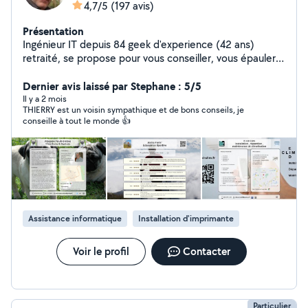
4,7/5
(197 avis)
Présentation
Ingénieur IT depuis 84 geek d'experience (42 ans)
retraité, se propose pour vous conseiller, vous épauler ,
pour dépanner réparer vos équipements ou votre
réseau domestique .Bref vous aider dans toutes les
Dernier avis laissé par Stephane : 5/5
matières technologiques : informatique , télé
Il y a 2 mois
THIERRY est un voisin sympathique et de bons conseils, je
connectée, wifi cpl réseau domestique imprimantes,
conseille à tout le monde 👍
smartphone, sites web , fiche Google business (depuis
94 soit 32 ans), prodigue également un cours de
vulgarisation de l'informatique en 10h adaptable à tout
niveau
Assistance informatique
Installation d'imprimante
Voir le profil
Contacter
Particulier