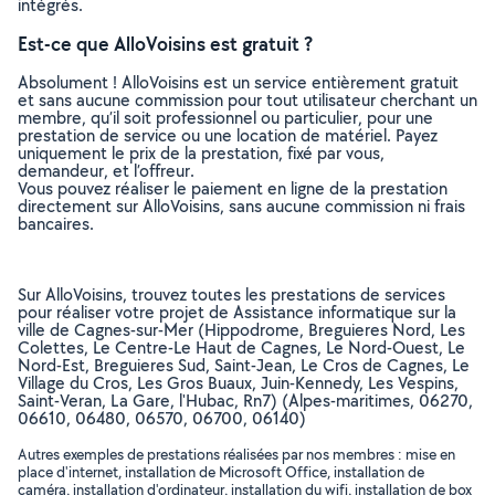
intégrés.
Est-ce que AlloVoisins est gratuit ?
Absolument ! AlloVoisins est un service entièrement gratuit
et sans aucune commission pour tout utilisateur cherchant un
membre, qu’il soit professionnel ou particulier, pour une
prestation de service ou une location de matériel. Payez
uniquement le prix de la prestation, fixé par vous,
demandeur, et l’offreur.
Vous pouvez réaliser le paiement en ligne de la prestation
directement sur AlloVoisins, sans aucune commission ni frais
bancaires.
Sur AlloVoisins, trouvez toutes les prestations de services
pour réaliser votre projet de Assistance informatique sur la
ville de Cagnes-sur-Mer (Hippodrome, Breguieres Nord, Les
Colettes, Le Centre-Le Haut de Cagnes, Le Nord-Ouest, Le
Nord-Est, Breguieres Sud, Saint-Jean, Le Cros de Cagnes, Le
Village du Cros, Les Gros Buaux, Juin-Kennedy, Les Vespins,
Saint-Veran, La Gare, l'Hubac, Rn7) (Alpes-maritimes, 06270,
06610, 06480, 06570, 06700, 06140)
Autres exemples de prestations réalisées par nos membres : mise en
place d'internet, installation de Microsoft Office, installation de
caméra, installation d'ordinateur, installation du wifi, installation de box