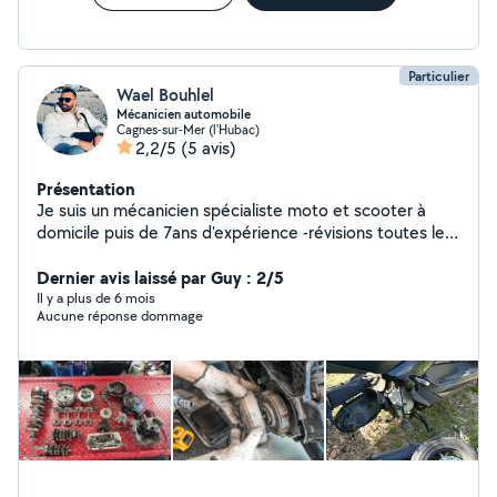
Particulier
Wael Bouhlel
Mécanicien automobile
Cagnes-sur-Mer (l'Hubac)
2,2/5
(5 avis)
Présentation
Je suis un mécanicien spécialiste moto et scooter à
domicile puis de 7ans d'expérience -révisions toutes les
types vidange, freinage, refroidissement, monté et
démonter toutes les pièces et l'accessoire,vis à vis -
Dernier avis laissé par Guy : 2/5
sérieux, motivé
Il y a plus de 6 mois
Aucune réponse dommage