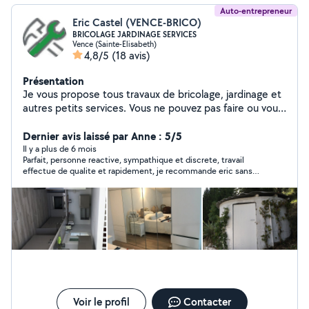
Auto-entrepreneur
Eric Castel (VENCE-BRICO)
BRICOLAGE JARDINAGE SERVICES
Vence (Sainte-Elisabeth)
4,8/5
(18 avis)
Présentation
Je vous propose tous travaux de bricolage, jardinage et
autres petits services. Vous ne pouvez pas faire ou vous
n'aimez pas faire ? contactez-moi VENCE-BRICO
Dernier avis laissé par Anne : 5/5
Il y a plus de 6 mois
Parfait, personne reactive, sympathique et discrete, travail
effectue de qualite et rapidement, je recommande eric sans
hesiter et je referai probablement de nouveau appel a lui
Voir le profil
Contacter