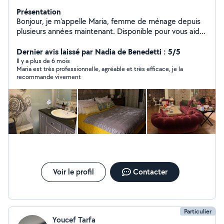
Présentation
Bonjour, je m'appelle Maria, femme de ménage depuis
plusieurs années maintenant. Disponible pour vous aider
dans toutes vos tâches quotidiennes ( ménage ,
repassage,rangement organisé). N'hésitez pas a me
Dernier avis laissé par Nadia de Benedetti : 5/5
contacter pour plus de renseignements. A bientôt
Il y a plus de 6 mois
Maria est très professionnelle, agréable et très efficace, je la
recommande vivement
Voir le profil
Contacter
Particulier
Youcef Tarfa