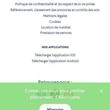
Politique de confidentialité et de respect de la vie privée
Référencement, classement des annonces et contrôle des avis
Mentions légales
Cookies
Location de matériel
Prestation de services
NOS APPLICATIONS
Télécharger l’application iOS
Télécharger l’application Android
Retrouvez-nous :
Connectez-vous pour profiter
pleinement d'AlloVoisins
M'inscrire
Version 25.5.3