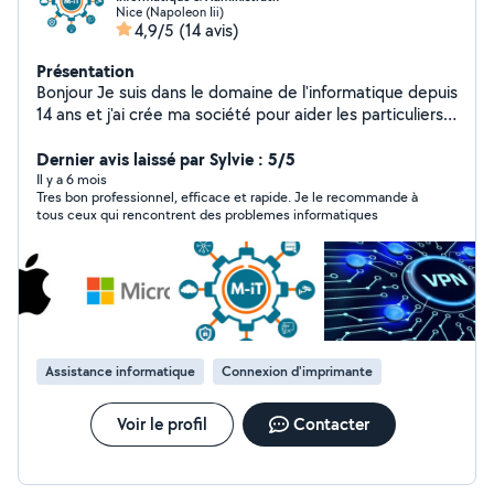
Nice (Napoleon Iii)
4,9/5
(14 avis)
Présentation
Bonjour Je suis dans le domaine de l'informatique depuis
14 ans et j'ai crée ma société pour aider les particuliers
et les entreprises Ci dessous les différentes prestations
que je peux réaliser pour vous : -> Mise en place de
Dernier avis laissé par Sylvie : 5/5
logiciel ERP/CRM -Formation sur de la bureautique -
Il y a 6 mois
Tres bon professionnel, efficace et rapide. Je le recommande à
Création et paramétrage et ordinateur -Création site
tous ceux qui rencontrent des problemes informatiques
internet -Sécurité informatique -Gestion réseaux -
Intelligence Artificielle -> Nettoyage & entretien (j'ai en
gestion un airbnb depuis 2 ans) Ménage, entrée, sortie,
gestion événements, Nettoyage chez particuliers ->
Administratif et Comptabilité Administratif, Gestion du
budget, Aide à la facturation pour entreprise,
Assistance informatique
Connexion d'imprimante
Voir le profil
Contacter