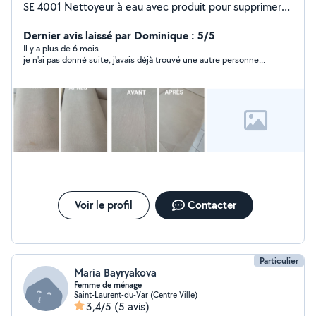
SE 4001 Nettoyeur à eau avec produit pour supprimer
les tâches incrustées sur tapis, moquettes, tissus
d'ameublement et voiture et même le sol avec plusieurs
Dernier avis laissé par Dominique : 5/5
accessoires fournis avec. Il élimine les tâches en même
Il y a plus de 6 mois
je n'ai pas donné suite, j'avais déjà trouvé une autre personne...
temps qu'il aspire La fonction aspirante laisse les
surfaces presque sèches. Une dose de produit
nettoyage est OFFERTE A BIENTÔT
Voir le profil
Contacter
Particulier
Maria Bayryakova
Femme de ménage
Saint-Laurent-du-Var (Centre Ville)
3,4/5
(5 avis)