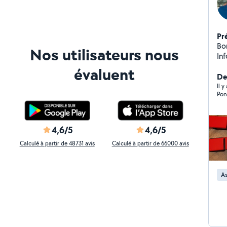
Pr
Bonjour Moi c'est
Nos utilisateurs nous
Inf
vos
évaluent
co
De
Il 
Pon
4,6/5
4,6/5
Calculé à partir de 48731 avis
Calculé à partir de 66000 avis
As