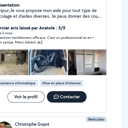
ésentation
njour,Je vous propose mon aide pour tout type de
icolage et d'aides diverses. Je peux donner des cours
informatique sur Mac et PC, effectuer des
pannages et récupérer des données. Cordialement
rnier avis laissé par Anatole : 5/5
 a 5 mois
ard est terriblement efficace. C'est un professionnel et en +
est sympa. Merci Gérard. 🙏🍾
sistance informatique
Mise en place d'internet
Voir le profil
Contacter
Particulier
Christophe Guyot