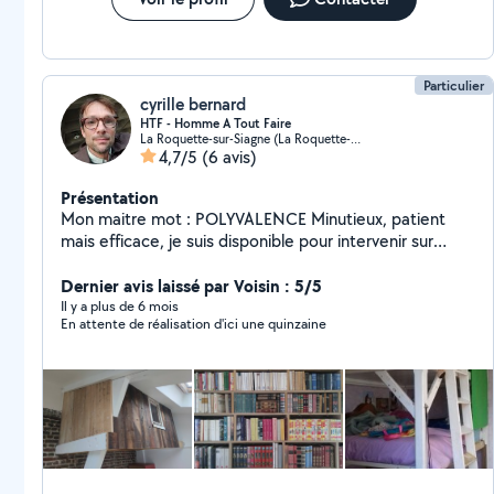
Particulier
cyrille bernard
HTF - Homme A Tout Faire
La Roquette-sur-Siagne (La Roquette-sur-Siagne)
4,7/5
(6 avis)
Présentation
Mon maitre mot : POLYVALENCE Minutieux, patient
mais efficace, je suis disponible pour intervenir sur
divers projets. Mes principaux domaines d'interventions
: - Photographe - infographiste indépendant à Paris
Dernier avis laissé par Voisin : 5/5
pendant +20 ans, photographe des arts décoratifs (le
Il y a plus de 6 mois
En attente de réalisation d'ici une quinzaine
MAD) de l'AFM etc.... Portrait, décoration, packshoot
etc... Mon site en cherchant : "cylimages.free" -
Constructeur Monteur, décorateur un parcours varié
dans le bois, la décoration d'intérieur et l'aménagement
avec le studio Publimages à Paris mais aussi dans la
construction de maison ossature bois avec le groupe
Hej'France et la charpente avec le groupe
DécoCharpente. - Formateur, accompagnateur.