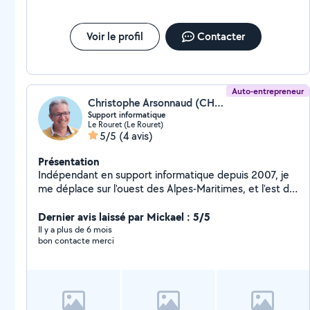
J'interviens sur toutes les plateformes numériques,
(MAC, PC, Ipad, Android etc...). CNFS pendant 2 ans à
Agde avec la Médiathèque Agathoise et 8 en
Voir le profil
Contacter
association avec Science Ouverte à Drancy N'hésitez
pas à me contacter pour tous renseignements, au
plaisir.
Auto-entrepreneur
Christophe Arsonnaud (CHRIST INFORMATIQUE ET GENEALOGIE)
Support informatique
Le Rouret (Le Rouret)
5/5
(4 avis)
Présentation
Indépendant en support informatique depuis 2007, je
me déplace sur l'ouest des Alpes-Maritimes, et l'est du
Var. Installation, migration, configuration, virus,
optimisation ... Sur Windows, Mac et Android
Dernier avis laissé par Mickael : 5/5
Configuration Wifi, aide avant l'arrivée de la fibre
Il y a plus de 6 mois
bon contacte merci