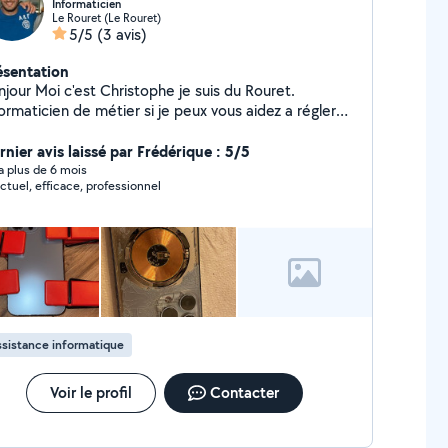
Informaticien
Le Rouret (Le Rouret)
5/5
(3 avis)
ésentation
 Christophe je suis du Rouret.
ormaticien de métier si je peux vous aidez a régler
 soucis c'est avec grand plaisir. N'hésitez pas à me
ntacter.
rnier avis laissé par Frédérique : 5/5
y a plus de 6 mois
ctuel, efficace, professionnel
sistance informatique
Voir le profil
Contacter