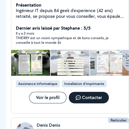
Présentation
Ingénieur IT depuis 84 geek d'experience (42 ans)
retraité, se propose pour vous conseiller, vous épauler ,
pour dépanner réparer vos équipements ou votre
réseau domestique .Bref vous aider dans toutes les
Dernier avis laissé par Stephane : 5/5
matières technologiques : informatique , télé
Il y a 2 mois
THIERRY est un voisin sympathique et de bons conseils, je
connectée, wifi cpl réseau domestique imprimantes,
conseille à tout le monde 👍
smartphone, sites web , fiche Google business (depuis
94 soit 32 ans), prodigue également un cours de
vulgarisation de l'informatique en 10h adaptable à tout
niveau
Assistance informatique
Installation d'imprimante
Voir le profil
Contacter
Particulier
Denis Denis