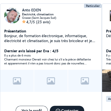
Particulier
Anto EDEN
Électricité, climatisation
Grasse (Saint-Jacques Sud)
4,7/5
(23 avis)
Présentation
Pr
Bonjour, de formation électronique, informatique,
Dé
électricité et climatisation, je suis très bricoleur et je
serai ravi de venir vous aider :-)
Dernier avis laissé par Eva : 4/5
Der
Il y a plus de 6 mois
Il y
Charmant monsieur Devait voir chez lui s’il a la pièce défaillante
Trè
et apparemment il n’en a pas trouvé donc pas de nouvelles
mai
pour l’instant Je continue de chercher
As
Voir le profil
Contacter