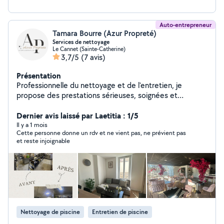
Auto-entrepreneur
Tamara Bourre (Azur Propreté)
Services de nettoyage
Le Cannet (Sainte-Catherine)
3,7/5
(7 avis)
Présentation
Professionnelle du nettoyage et de l'entretien, je
propose des prestations sérieuses, soignées et
adaptées aux besoins de chaque client. Mon objectif
est simple : vous offrir un intérieur propre, sain et
Dernier avis laissé par Laetitia : 1/5
agréable à vivre, tout en vous faisant gagner du temps
Il y a 1 mois
Cette personne donne un rdv et ne vient pas, ne prévient pas
et de la tranquillité. J'interviens pour différents types de
et reste injoignable
prestations : ménage à domicile, entretien régulier ou
ponctuel, nettoyage de locations type Airbnb, remise
en état après location, nettoyage de fin de chantier,
entretien de bureaux, commerces et parties communes
de copropriétés. Rigoureuse, organisée et attentive aux
détails, je mets un point d'honneur à fournir un travail de
qualité avec des méthodes efficaces et du matériel
Nettoyage de piscine
Entretien de piscine
professionnel. Chaque prestation est réalisée avec