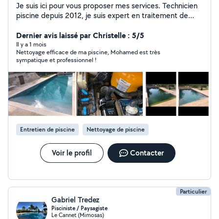
Je suis ici pour vous proposer mes services. Technicien
piscine depuis 2012, je suis expert en traitement de
l'eau et équipé pour toutes sortes d'interventions.
Contactez moi pour toutes demandes et je me ferai un
Dernier avis laissé par Christelle : 5/5
plaisir de vous répondre dans l'heure. Bonne baignade
Il y a 1 mois
Nettoyage efficace de ma piscine, Mohamed est très
sympatique et professionnel !
Entretien de piscine
Nettoyage de piscine
Voir le profil
Contacter
Particulier
Gabriel Tredez
Pisciniste / Paysagiste
Le Cannet (Mimosas)