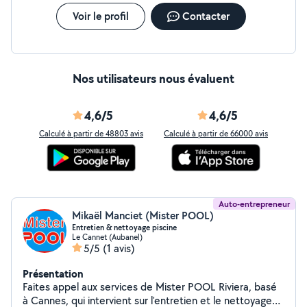
sérieux, discrétion et respect de votre logement ou de
vos locaux. Que ce soit pour un besoin ponctuel ou un
Voir le profil
Contacter
entretien régulier, je m'adapte à vos attentes afin de
garantir un résultat impeccable et durable. Votre
satisfaction est ma priorité.
Nos utilisateurs nous évaluent
4,6/5
4,6/5
Calculé à partir de 48803 avis
Calculé à partir de 66000 avis
Auto-entrepreneur
Mikaël Manciet (Mister POOL)
Entretien & nettoyage piscine
Le Cannet (Aubanel)
5/5
(1 avis)
Présentation
Faites appel aux services de Mister POOL Riviera, basé
à Cannes, qui intervient sur l'entretien et le nettoyage