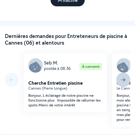
M'inscrire
Dernières demandes pour Entreteneurs de piscine à
Cannes (06) et alentours
Seb M.
A
À convenir
postée à 08:36
p
Cherche Entretien piscine
Cherche 
Cannes (Pierre Longue)
Le Cannet 
Bonjour, L éclairage de notre piscine ne
Bonjour, j'
fonctionne plus . Impossible de rallumer les
mon electro
spots Merci de votre intérêt
piscine fa
en temps q
mes plateb
pour venir