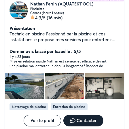
Nathan Perrin (AQUATEK’POOL)
Pisciniste
Cannes (Pierre Longue)
4,9/5
(16 avis)
Présentation
Technicien piscine Passionné par la piscine et ces
installations je propose mes services pour entretenir
embellir réparer votre piscine Remplacement pompe
condensateur filtre ou charge filtrante vidange
Dernier avis laissé par Isabelle : 5/5
nettoyage basin -Entretien-rattrapage -maintenance-
Il y a 23 jours
Mise en relation rapide Nathan est sérieux et efficace devant
hivernage -réparation ou remplacement création et
une piscine mal entretenue depuis longtemps ! Rapport de
modification filtration -Pose et réparations appareils :
visite complet et clair ! Nous sommes ravis
spots skimmers appareils à sel pompe à chaleur
changement de pompe dépannage installation. -
Etancheite périphérie pièces à sceller : skimmers, spots,
buses de refoulement, bonde de fond et remise en
place mosaïques manquantes (devis gratuit) Contrat
annuel d'entretien particulier /copropriété
Nettoyage de piscine
Entretien de piscine
Voir le profil
Contacter