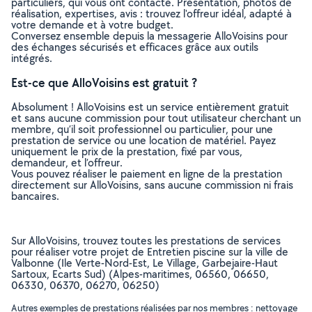
particuliers, qui vous ont contacté. Présentation, photos de
réalisation, expertises, avis : trouvez l'offreur idéal, adapté à
votre demande et à votre budget.
Conversez ensemble depuis la messagerie AlloVoisins pour
des échanges sécurisés et efficaces grâce aux outils
intégrés.
Est-ce que AlloVoisins est gratuit ?
Absolument ! AlloVoisins est un service entièrement gratuit
et sans aucune commission pour tout utilisateur cherchant un
membre, qu’il soit professionnel ou particulier, pour une
prestation de service ou une location de matériel. Payez
uniquement le prix de la prestation, fixé par vous,
demandeur, et l’offreur.
Vous pouvez réaliser le paiement en ligne de la prestation
directement sur AlloVoisins, sans aucune commission ni frais
bancaires.
Sur AlloVoisins, trouvez toutes les prestations de services
pour réaliser votre projet de Entretien piscine sur la ville de
Valbonne (Ile Verte-Nord-Est, Le Village, Garbejaire-Haut
Sartoux, Ecarts Sud) (Alpes-maritimes, 06560, 06650,
06330, 06370, 06270, 06250)
Autres exemples de prestations réalisées par nos membres : nettoyage