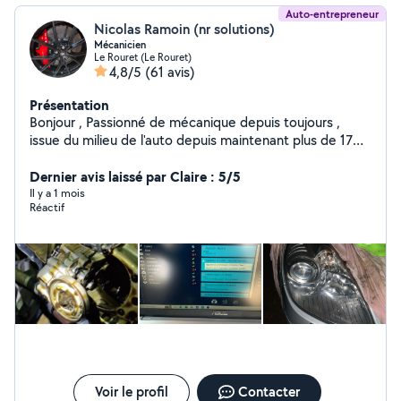
Auto-entrepreneur
Nicolas Ramoin (nr solutions)
Mécanicien
Le Rouret (Le Rouret)
4,8/5
(61 avis)
Présentation
Bonjour , Passionné de mécanique depuis toujours ,
issue du milieu de l'auto depuis maintenant plus de 17
ans , je vous propose mes services à la réparation ou à
la remise en état de vos véhicules quel qu'ils soient.
Dernier avis laissé par Claire : 5/5
Dans l'attente de lire vos besoins , je vous remerci par
Il y a 1 mois
Réactif
avance Bien cordialement
Voir le profil
Contacter