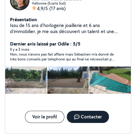
Valbonne (Ecarts Sud)
4,9/5
(17 avis)
Présentation
Issu de 15 ans d'horlogerie joaillerie et 6 ans
d'immobilier. je me suis découvert un talent et une
passion, durant la rénovation de plusieurs bien, pour la
mise en vente et la location saisonnière. j'ai donc créer
Dernier avis laissé par Odile : 5/5
mon service de Rénovation, Vente et Gestion
Il y a 3 mois
Non, nous n'avons pas fait affaire mais Sébastien m'a donné de
Saisonnière, pour toutes les personnes, qui souhaitent
très bons conseils par telephone qui au final ne nécessitait pas
préserver leur patrimoine et en dégager des bénéfices
d'intervention. Je me suis "débrouillée" toute seule. Il est très
Contact 7.68.69.66.39
honnête et ne cherche pas à intervenir absolument chez
quelqu'un si cela n'est pas vraiment utile. Et de plus il est très
agréable. Sympathique.
Voir le profil
Contacter