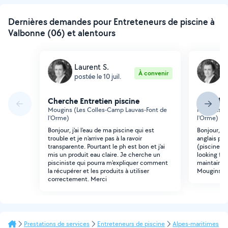
Dernières demandes pour Entreteneurs de piscine à
Valbonne (06) et alentours
Laurent S.
L
À convenir
postée le 10 juil.
p
Cherche Entretien piscine
Cherche 
Mougins (Les Colles-Camp Lauvas-Font de
Mougins (L
l'Orme)
l'Orme)
Bonjour, j'ai l'eau de ma piscine qui est
Bonjour, je
trouble et je n'arrive pas à la ravoir
anglais po
transparente. Pourtant le ph est bon et j'ai
(piscine et
mis un produit eau claire. Je cherche un
looking for
pisciniste qui pourra m'expliquer comment
maintain a
la récupérer et les produits à utiliser
Mougins.
correctement. Merci
Prestations de services
Entreteneurs de piscine
Alpes-maritimes