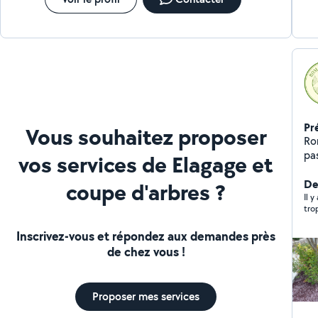
Pr
Vous souhaitez proposer
Ro
pas
vos services de Elagage et
expéri
ar
Der
coupe d'arbres ?
Il y
trop
Inscrivez-vous et répondez aux demandes près
de chez vous !
Proposer mes services