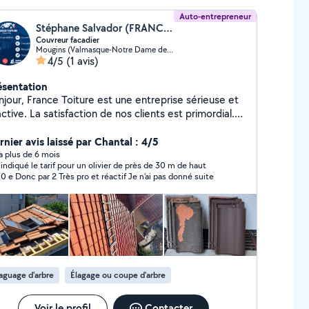
Auto-entrepreneur
Stéphane Salvador (FRANCE TOITURE PERE & FILS)
Couvreur facadier
Mougins (Valmasque-Notre Dame de Vie)
4/5
(1 avis)
ésentation
iture est une entreprise sérieuse et
ctive. La satisfaction de nos clients est primordial.
travail est effectué avec qualité et soins par des
ofessionnels aguerris. Nos travaux de couverture,
rnier avis laissé par Chantal : 4/5
étanchéité, de charpente et de zinguerie sont
y a plus de 6 mois
 indiqué le tarif pour un olivier de près de 30 m de haut
antie 10 ans ainsi que les travaux sur façade. Nous
1000 e Donc par 2 Très pro et réactif Je n'ai pas donné suite
isons également de la rénovation de bien, de la
uttière et quelques travaux intérieurs comme les
laisir de vous retrouver prochainement.
ance Toiture vous souhaite une bonne journée.
aguage d'arbre
Élagage ou coupe d'arbre
Voir le profil
Contacter