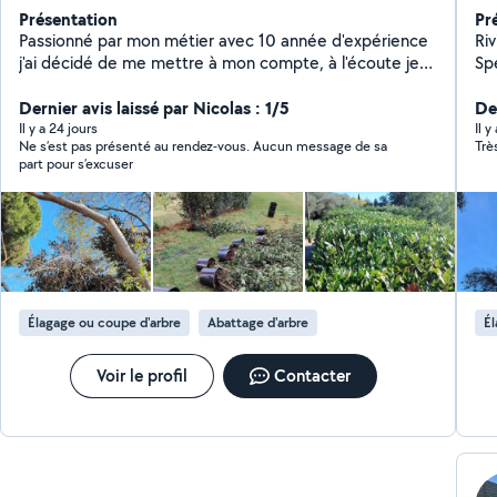
Présentation
Pr
Passionné par mon métier avec 10 année d'expérience
Riviera 
j'ai décidé de me mettre à mon compte, à l'écoute je
Spé
serais apporté mon expérience pour répondre à vos
Ri
attentes Travaux d'entretien : *Tonte de gazon
Dernier avis laissé par Nicolas : 1/5
secte
De
*Debroussaillage *Taille de haies *Elagage/Abbatage
copropriétés
Il y a 24 jours
Il y
Ne s’est pas présenté au rendez-vous. Aucun message de sa
Trè
*Traitement phytosanitaires *Désherbage / Binage /
état rapide C
part pour s’excuser
Apport en engrais *Entretien karcher /mobilier de jardin
sérieux e
Travaux de création : *Plantation de massifs
*Aménagement de massifs *Gazon en plaque / semi &
gazon synthétique *Motoculture *Pose de clôture
souple ou rigide Possibilité de passer avec le crédit
d'impôt immédiat à 50% POUR UN JARDIN À VOTRE
IMAGE
Élagage ou coupe d'arbre
Abattage d'arbre
Él
Voir le profil
Contacter