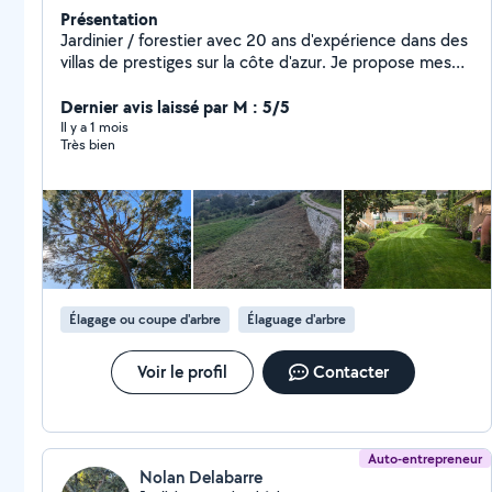
Présentation
Jardinier / forestier avec 20 ans d'expérience dans des
villas de prestiges sur la côte d'azur. Je propose mes
services pour l'entretien, la création d'espaces verts .
Débroussaillage, abattage et élagage . N'hésitez pas à
Dernier avis laissé par M : 5/5
me contacter pour un devis gratuit .
Il y a 1 mois
Très bien
Élagage ou coupe d'arbre
Élaguage d'arbre
Voir le profil
Contacter
Auto-entrepreneur
Nolan Delabarre