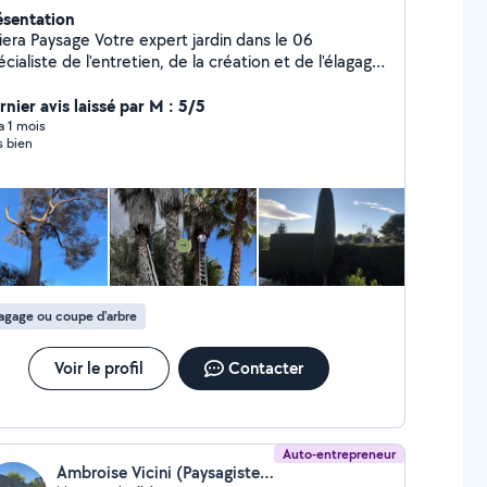
ésentation
Paysage Votre expert jardin dans le 06
cialiste de l'entretien, de la création et de l'élagage,
viera Paysage intervient rapidement dans tout le
ur des Alpes-Maritimes. Entretien de jardins et
rnier avis laissé par M : 5/5
 Taille, débroussaillage, élagage Remise en
 a 1 mois
s bien
réation d'espaces verts Travail soigné,
t réactif Intervention rapide Devis gratuit Basé
à Mougins Déplacements dans tout le 06
agage ou coupe d'arbre
Voir le profil
Contacter
Auto-entrepreneur
Ambroise Vicini (Paysagiste Multiservices)