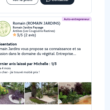
Auto-entrepreneur
Romain (ROMAIN JARDINS)
Romain Jardins Paysage
Antibes (Les Cougoulins-Rastines)
3/5
(2 avis)
ésentation
main Jardins vous propose sa connaissance et sa
sion dans le domaine du végétal. Entreprise
mentée de 7 ans Élagage , Création , entretien,
rosage automatique
nier avis laissé par Michelle : 1/5
 a 4 mois
 cher - j'ai trouvé moitié prix !