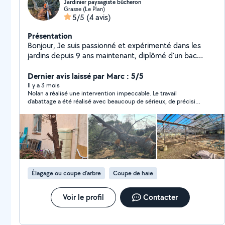
Jardinier paysagiste bûcheron
Grasse (Le Plan)
5/5
(4 avis)
Présentation
Bonjour, Je suis passionné et expérimenté dans les
jardins depuis 9 ans maintenant, diplômé d'un bac
professionnel forestier, plus une expérience en tant
que pépiniériste. Je peux réaliser des travaux forestier
Dernier avis laissé par Marc : 5/5
ainsi que de jardinage. Je propose les service suivant: -
Il y a 3 mois
Nolan a réalisé une intervention impeccable. Le travail
Entretien générale du jardin (Taille, tonte) - Création de
d’abattage a été réalisé avec beaucoup de sérieux, de précision
massif - Plantation - OLD (Obligation Légal de
et dans le respect total des règles de sécurité. La zone a été
Débroussailler) - Abattage d'arbre - Ramassage de
laissée propre et le chantier parfaitement maîtrisé. Je
déchets vert Mes devis sont gratuits et disponible sous
recommande vivement pour la qualité du service et le
professionnalisme.
24h. Si vous avez des question concernant un projet
n'hésitez pas !
Élagage ou coupe d'arbre
Coupe de haie
Voir le profil
Contacter