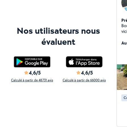
Pr
Bo
Nos utilisateurs nous
vic
ext
évaluent
de
Au
ne
ent
pou
mo
de 
4,6/5
4,6/5
no
Calculé à partir de 48731 avis
Calculé à partir de 66000 avis
C