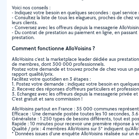
Voici nos conseils :
- Indiquez votre besoin en quelques secondes : quel service 
- Consultez la liste de tous les elagueurs, proches de chez vou
leurs clients.
- Conversez avec les offreurs depuis la messagerie AlloVoisi
- Du contrat de prestation au paiement en ligne, en passant pa
prestation.
Comment fonctionne AlloVoisins ?
AlloVoisins c’est la marketplace leader dédiée aux prestatio
de membres, dont 300 000 professionnels.
Postez votre demande et trouvez proche de chez vous un parti
rapport qualité/prix.
Facilitez votre quotidien en 3 étapes :
1. Postez votre demande : indiquez votre besoin en quelque
2. Recevez des réponses d’offreurs particuliers et professio
3. Echangez avec les offreurs depuis la messagerie privée et 
C’est gratuit et sans commission !
AlloVoisins partout en France : 35 000 communes représentées 
Efficace : Une demande postée toutes les 10 secondes, 3.6
Généraliste : 1 250 types de besoins différents, tout est poss
Rapide : 10 minutes pour recevoir une première réponse à 
Qualité / prix : 4 membres AlloVoisins sur 5* indiquent qu’All
* Données issues d’une enquête AlloVoisins réalisée sur un é