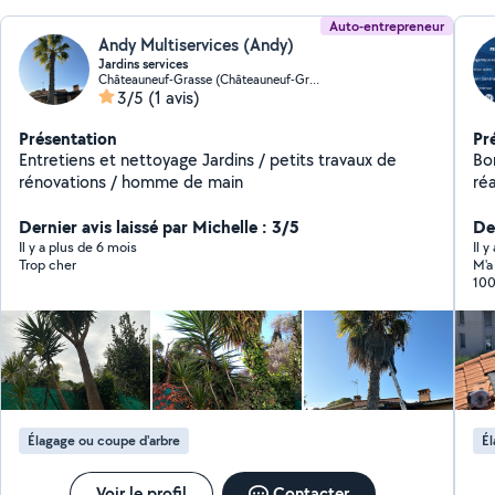
Auto-entrepreneur
Andy Multiservices (Andy)
Jardins services
Châteauneuf-Grasse (Châteauneuf-Grasse)
3/5
(1 avis)
Présentation
Pr
Entretiens et nettoyage Jardins / petits travaux de
Bonjour, France To
rénovations / homme de main
réa
Le 
Dernier avis laissé par Michelle : 3/5
pr
De
d'
Il y a plus de 6 mois
Il 
Trop cher
M'a
gar
fa
go
peintures. Au p
Fr
Élagage ou coupe d'arbre
Él
Voir le profil
Contacter