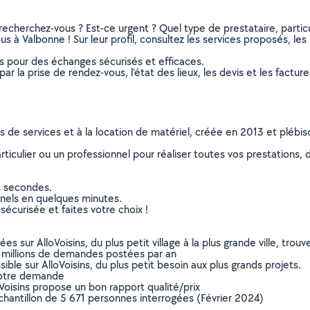
recherchez-vous ? Est-ce urgent ? Quel type de prestataire, particu
s à Valbonne ! Sur leur profil, consultez les services proposés, les 
ns pour des échanges sécurisés et efficaces.
r la prise de rendez-vous, l’état des lieux, les devis et les facture
ns de services et à la location de matériel, créée en 2013 et plébi
culier ou un professionnel pour réaliser toutes vos prestations, d
s secondes.
nnels en quelques minutes.
sécurisée et faites votre choix !
sur AlloVoisins, du plus petit village à la plus grande ville, tro
 millions de demandes postées par an
ible sur AlloVoisins, du plus petit besoin aux plus grands projets.
votre demande
oVoisins propose un bon rapport qualité/prix
chantillon de 5 671 personnes interrogées (Février 2024)