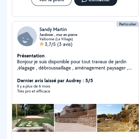
Particulier
Sandy Martin
Jardinier , mur en pierre
Valbonne (Le Village)
3,7/5
(3 avis)
Présentation
Bonjour je suis disponible pour tout travaux de jardin
,élagage , débroussaillage , aménagement paysager ,
mur en pierre. 15 ans d'expérience je possède toute le
matériel nécessaire pour ces réalisations
Dernier avis laissé par Audrey : 5/5
Il y a plus de 6 mois
Très pro et efficace