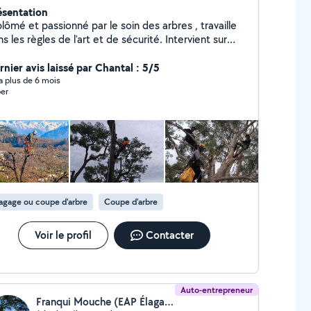
ésentation
lômé et passionné par le soin des arbres , travaille
s les règles de l'art et de sécurité. Intervient sur
t type de travaux d'élagage: taille raisonnée - taille
formation - taille architecturée - nettoyage de
rnier avis laissé par Chantal : 5/5
lmiers - soins aux arbres - diagnostic - démontage
y a plus de 6 mois
er
ntrôlé - haubanage. Jeune et dynamique, travaille
ns se domaine depuis 4 ans.
agage ou coupe d'arbre
Coupe d'arbre
Voir le profil
Contacter
Auto-entrepreneur
Franqui Mouche (EAP Élagage)