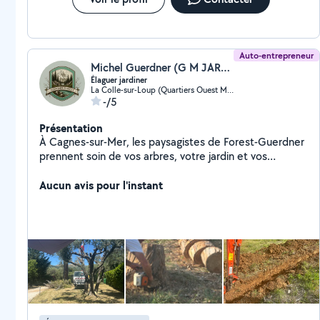
Auto-entrepreneur
Michel Guerdner (G M JARDINIER)
Élaguer jardiner
La Colle-sur-Loup (Quartiers Ouest Montgros-Montmeuille)
-/5
Présentation
À Cagnes-sur-Mer, les paysagistes de Forest-Guerdner
prennent soin de vos arbres, votre jardin et vos
espaces verts. Forest-Guerdner intervient dans toute
la région PACA, notamment à Saint-Paul-de-Vence,
Aucun avis pour l'instant
Mougins, Valbonne ou encore Fréjus. Disponibles
24h/24 et 7j/7, nous répondons aux situations
d'urgence: branche menaçante, arbre tombé ou
végétation gênant un accès.