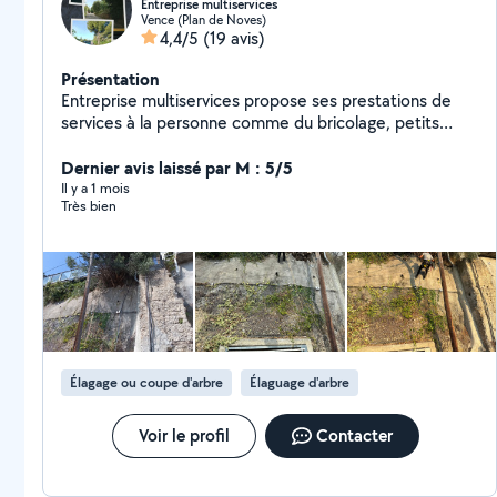
Entreprise multiservices
Vence (Plan de Noves)
4,4/5
(19 avis)
Présentation
Entreprise multiservices propose ses prestations de
services à la personne comme du bricolage, petits
travaux de maçonnerie, petits travaux de jardin et un
service de ménage particuliers et locations
Dernier avis laissé par M : 5/5
saisonnières.
Il y a 1 mois
Très bien
Élagage ou coupe d'arbre
Élaguage d'arbre
Voir le profil
Contacter