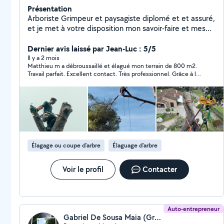
Présentation
Arboriste Grimpeur et paysagiste diplomé et et assuré,
et je met à votre disposition mon savoir-faire et mes
compétences pour sublimer vos espaces et vos arbres
dans le respect de leur équilibre. Prestation rapides et
Dernier avis laissé par Jean-Luc : 5/5
soignées, devis et déplacements gratuits ! Je fais
Il y a 2 mois
Matthieu m a débroussaillé et élagué mon terrain de 800 m2.
également bénéficier du crédit d'impôt à mes clients,
Travail parfait. Excellent contact. Très professionnel. Grâce à lui
donc à hauteur de -50% sur toutes les prestations de
mon terrain est magnifique
jardins. Les devis sont gratuits, les prestations rapides
et soignées. Bien à vous !
Élagage ou coupe d'arbre
Élaguage d'arbre
Voir le profil
Contacter
Auto-entrepreneur
Gabriel De Sousa Maia (Green services & Co)