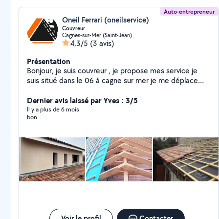
Auto-entrepreneur
Oneil Ferrari (oneilservice)
Couvreur
Cagnes-sur-Mer (Saint-Jean)
4,3/5
(3 avis)
Présentation
Bonjour, je suis couvreur , je propose mes service je
suis situé dans le 06 à cagne sur mer je me déplace
Devis, déplacement gratuit
Dernier avis laissé par Yves : 3/5
Il y a plus de 6 mois
bon
Voir le profil
Contacter