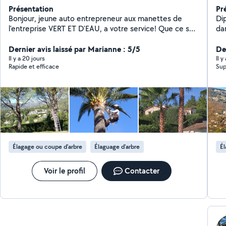
Présentation
Pr
Bonjour, jeune auto entrepreneur aux manettes de
Dip
l'entreprise VERT ET D'EAU, a votre service! Que ce soit
dan
de l'entretien de parcs et jardins, de la plantation, une
tou
remise en etat générale, tailles de haies, arrosage
Dernier avis laissé par Marianne : 5/5
de 
De
automatique, en passant par du gros débroussaillage
pa
Il y a 20 jours
Il 
Rapide et efficace
Sup
au simple nettoyage, je sais tout faire! Je suis la pour
co
répondre a tout vos désirs ! Un travail de qualité fait en
da
temps et en heure avec du matériel professionnel,
alors n'hésitez pas ! adoptez moi !
Élagage ou coupe d'arbre
Élaguage d'arbre
Él
Voir le profil
Contacter