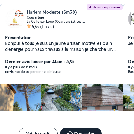
Auto-entrepreneur
Harlem Modeste (Sm38)
Couverture
La Colle-sur-Loup (Quartiers Est Les Salettes-Les Campons)
5/5
(1 avis)
Présentation
Pr
Bonjour à tous je suis un jeune artisan motivé et plain
d'énergie pour vaux travaux à la maison je cherche un
peut plus de pub sur le site n'hésite pas à me
contacter travaille avec des super bon tarif
Dernier avis laissé par Alain : 5/5
De
Il y a plus de 6 mois
Il 
devis rapide et personne sérieuse
Ras
Voir le profil
Contacter