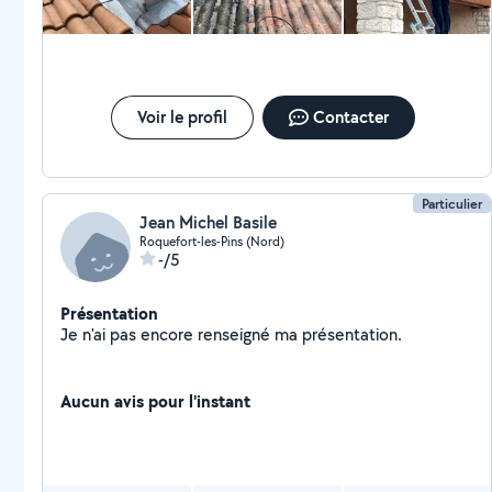
pente, toitures plates, toitures terrasses, Cette
entreprise offre une garantie décennale, un devis
gratuit dans les 24h en plus de la qualité de ses
services et leur travail dans le respect du délai. Avez-
vous besoin d'un artisan capable de fournir un service
de qualité sur vos toitures? Ne tardez plus ! Contactez
Voir le profil
Contacter
nous !
Particulier
Jean Michel Basile
Roquefort-les-Pins (Nord)
-/5
Présentation
Je n'ai pas encore renseigné ma présentation.
Aucun avis pour l'instant