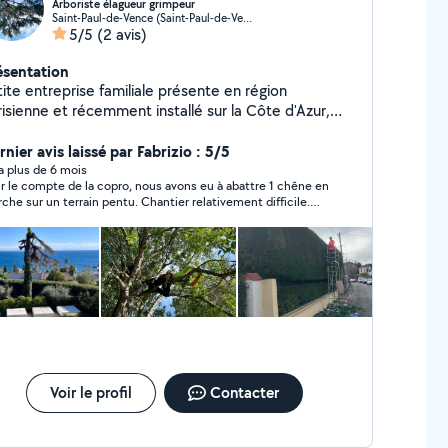
Arboriste élagueur grimpeur
Saint-Paul-de-Vence (Saint-Paul-de-Vence)
5/5
(2 avis)
ésentation
ite entreprise familiale présente en région
risienne et récemment installé sur la Côte d'Azur,
boriste Elagueur grimpeur qualifiés nous vous suivons
ns tout vos projets d'espaces verts
nier avis laissé par Fabrizio : 5/5
y a plus de 6 mois
r le compte de la copro, nous avons eu à abattre 1 chêne en
rche sur un terrain pentu. Chantier relativement difficile.
 rapport qualité prix
Voir le profil
Contacter