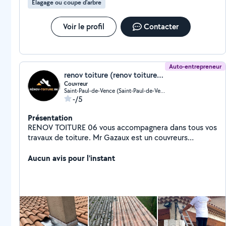
Élagage ou coupe d'arbre
Voir le profil
Contacter
Auto-entrepreneur
renov toiture (renov toiture 06)
Couvreur
Saint-Paul-de-Vence (Saint-Paul-de-Vence)
-/5
Présentation
RENOV TOITURE 06 vous accompagnera dans tous vos
travaux de toiture. Mr Gazaux est un couvreurs
professionnels qualifiés spécialisés dans les travaux de
couverture en neuf et rénovation, assurant tous les
Aucun avis pour l'instant
travaux de toiture nécessaires sur votre habitat : Pose
de toiture sur construction neuve, Réfection de la
toiture, Rénovation et création de toiture, Nettoyage
toiture , Entretien de toiture, Dépannage d'urgence ...
Le savoir-faire de votre artisan couvreur lui permet
d'intervenir sur tous types de toiture : toitures en