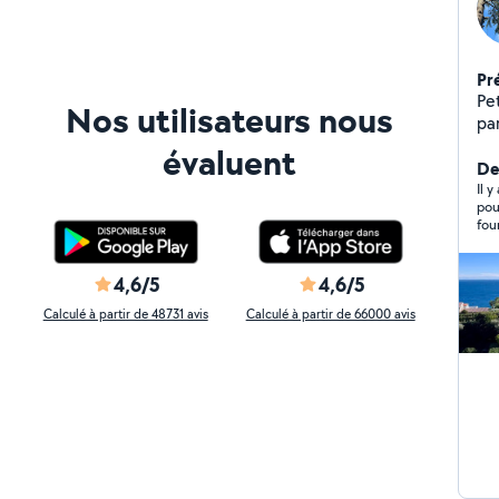
Pr
Pet
Nos utilisateurs nous
pa
Ar
évaluent
da
Der
Il 
pou
fou
Bon
4,6/5
4,6/5
Calculé à partir de 48731 avis
Calculé à partir de 66000 avis