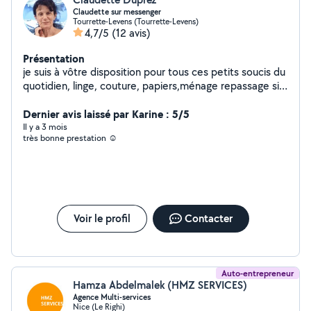
Claudette sur messenger
Tourrette-Levens (Tourrette-Levens)
4,7/5
(12 avis)
Présentation
je suis à vôtre disposition pour tous ces petits soucis du
quotidien, linge, couture, papiers,ménage repassage si
je ne réponds pas c'est que j'ai répondu à trop de
personnes et ils ne publient plus mes messages désolée
Dernier avis laissé par Karine : 5/5
Impossible de répondre j'ai répondu à trop de
Il y a 3 mois
très bonne prestation ☺️
personnes donc plus le droit vous pouvez me joindre sur
messenger claudette Duprez
Voir le profil
Contacter
Auto-entrepreneur
Hamza Abdelmalek (HMZ SERVICES)
Agence Multi-services
Nice (Le Righi)