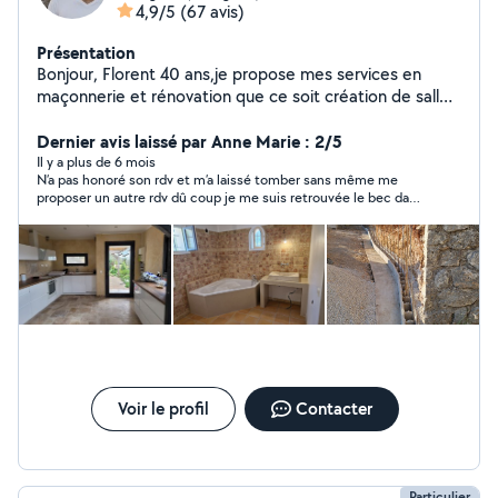
4,9/5
(67 avis)
Présentation
Bonjour, Florent 40 ans,je propose mes services en
maçonnerie et rénovation que ce soit création de salle
de bains, carrelage,
faïence,mur,dalle,toiture,cloison,plâtrerie.. J interviens
Dernier avis laissé par Anne Marie : 2/5
également dans le terrassement et l assainissement,
Il y a plus de 6 mois
N’a pas honoré son rdv et m’a laissé tomber sans même me
équipé d'une pelle et d'un camion benne. Je travaille
proposer un autre rdv dû coup je me suis retrouvée le bec dans
uniquement dans les domaines que je maîtrise. je ne
l’eau sans le travail fait car j’avais refusé d’autres propositions et
m'engagerais pas dans un travail où je ne me sens pas à
j’avais donné la priorité à ce monsieur Très déçue
l'aise dès le départ. Sérieux et ponctuel,au plaisir
d'échanger avec vous. Je vous laisse quelques photos
de mes réalisations,il y a même possibilité de venir les
voir sur place pour certaines. 06-22-03-13-50
Voir le profil
Contacter
Particulier