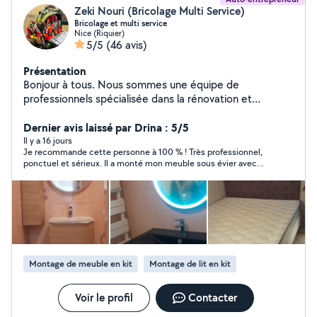
Zeki Nouri (Bricolage Multi Service)
Bricolage et multi service
Nice (Riquier)
5/5
(46 avis)
Présentation
Bonjour à tous. Nous sommes une équipe de
professionnels spécialisée dans la rénovation et
l'aménagement de maisons et d'appartements. Nous
réalisons tous types de travaux : électricité, plomberie,
Dernier avis laissé par Drina : 5/5
peinture, montage de meubles, pose de cuisines,
Il y a 16 jours
Je recommande cette personne à 100 % ! Très professionnel,
rénovation de salles de bain, revêtements de sol, placo,
ponctuel et sérieux. Il a monté mon meuble sous évier avec
menuiserie et bien plus encore. Nous vous garantissons
soin et a même remplacé un socle E27 avec son ampoule, alors
un travail soigné, des prix compétitifs, un devis gratuit et
que cela ne faisait pas partie de la prestation prévue. Il est
une intervention rapide. Votre satisfaction est notre
également revenu le lendemain, car il manquait des pièces,
sans aucun problème. C’est une personne consciencieuse,
priorité. Cordialement l'équipe Zeki.
arrangeante et qui a le souci du travail bien fait. Je suis
vraiment très satisfaite de son intervention et je n’hésiterai pas
à faire appel à lui de nouveau. Merci encore !
Montage de meuble en kit
Montage de lit en kit
Voir le profil
Contacter