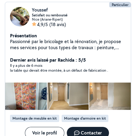
Particulier
Youssef
Satisfait ou remboursé
Nice (Ariane-Ripert)
4,9/5
(18 avis)
Présentation
Passionné par le bricolage et la rénovation, je propose
mes services pour tous types de travaux : peinture,
carrelage, pose de parquet, montage de meubles,
petites réparations, etc. Sérieux, ponctuel et
Dernier avis laissé par Rachida : 5/5
méticuleux, je m'engage à fournir un travail propre et
Il y a plus de 6 mois
la table qui devait être montée, à un défaut de fabrication .
soigné. À l'écoute de vos besoins, je m'adapte à chaque
projet pour garantir votre satisfaction.
Montage de meuble en kit
Montage d'armoire en kit
Voir le profil
Contacter