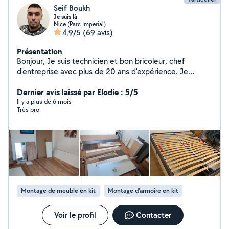
Seif Boukh
Je suis là
Nice (Parc Imperial)
4,9/5
(69 avis)
Présentation
Bonjour, Je suis technicien et bon bricoleur, chef
d'entreprise avec plus de 20 ans d'expérience. Je
travaille aussi bien en entreprise qu'en indépendant,
selon mes disponibilités. Il m'arrive parfois de recevoir
Dernier avis laissé par Elodie : 5/5
des demandes privées en dehors du périmètre
Il y a plus de 6 mois
Très pro
d'activité enregistré sur Allô Voisin. Dans ce cas, je ne
peux malheureusement pas y répondre en raison des
paramètres de la plateforme. En cas d'absence de
réponse à votre appel, merci de bien vouloir me laisser
un SMS au numéro indiqué sur mon profil. Étant souvent
en intervention, il m'arrive de rentrer tard. Merci pour
votre compréhension et à bientôt !
Montage de meuble en kit
Montage d'armoire en kit
Voir le profil
Contacter