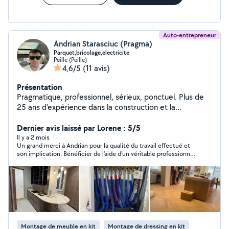
Auto-entrepreneur
Andrian Starasciuc (Pragma)
Parquet,bricolage,electricite
Peille (Peille)
4,6/5
(11 avis)
Présentation
Pragmatique, professionnel, sérieux, ponctuel. Plus de
25 ans d'expérience dans la construction et la
rénovation
Dernier avis laissé par Lorene : 5/5
Il y a 2 mois
Un grand merci à Andrian pour la qualité du travail effectué et
son implication. Bénéficier de l'aide d'un véritable professionnel
a été un vrai soulagement pour notre emménagement. Andrian
est ponctuel, agréable et très efficace. je recommande +++
Montage de meuble en kit
Montage de dressing en kit