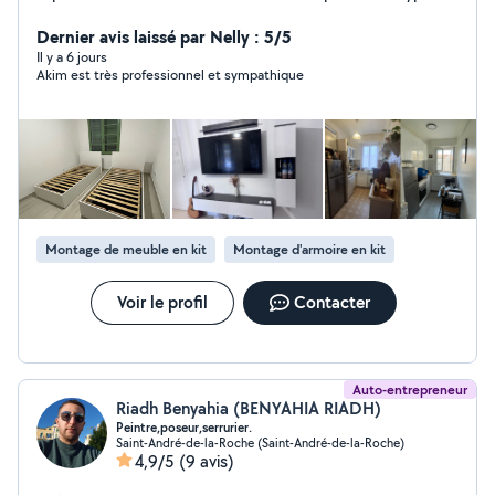
service, le prix s'adapte en fonction du service demandé
n'hésitez pas, devis gratuit ! Les clients sont rois. Au
Dernier avis laissé par Nelly : 5/5
plaisir.
Il y a 6 jours
Akim est très professionnel et sympathique
Montage de meuble en kit
Montage d'armoire en kit
Voir le profil
Contacter
Auto-entrepreneur
Riadh Benyahia (BENYAHIA RIADH)
Peintre,poseur,serrurier.
Saint-André-de-la-Roche (Saint-André-de-la-Roche)
4,9/5
(9 avis)