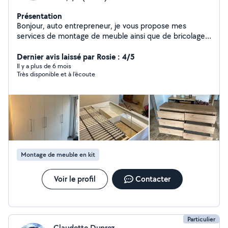
Présentation
Bonjour, auto entrepreneur, je vous propose mes
services de montage de meuble ainsi que de bricolage.
Bricoleur depuis mon jeune âge, je suis outillé et
effectué des missions depuis plus 1 an. Inscrit sur un site
Dernier avis laissé par Rosie : 4/5
similaire, je possède plus de 80 missions avec 5/5 en
Il y a plus de 6 mois
Très disponible et à l'écoute
avis. Honnête, si je ne sais pas faire quelque chose je
vous le dirai directement. Je reste à votre disposition
pour effectuer vos missions.
Montage de meuble en kit
Voir le profil
Contacter
Particulier
Claudette Duprez