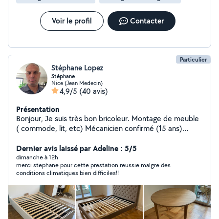
Voir le profil
Contacter
Particulier
Stéphane Lopez
Stéphane
Nice (Jean Medecin)
4,9/5
(40 avis)
Présentation
Bonjour, Je suis très bon bricoleur. Montage de meuble
( commode, lit, etc) Mécanicien confirmé (15 ans)
Peinture, revêtements de sol Pose accessoires ( lustre
ou autre) Prêt à rendre un service de qualité N'hésitez
Dernier avis laissé par Adeline : 5/5
pas à me demander Bien cordialement
dimanche à 12h
merci stephane pour cette prestation reussie malgre des
conditions climatiques bien difficiles!!