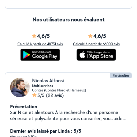
Nos utilisateurs nous évaluent
4,6/5
4,6/5
Calculé à partir de 48731 avis
Calculé à partir de 66000 avis
Particulier
Nicolas Alfonsi
Multiservices
Contes (Contes Nord et Hameaux)
5/5
(22 avis)
Présentation
Sur Nice et alentours A la recherche d'une personne
sérieuse et polyvalente pour vous conseiller, vous aider
dans le quotidien, ou réaliser vos petits travaux
intérieurs/extérieurs ? Bricoleur expérimenté, je vous
Dernier avis laissé par Linda : 5/5
propose mes services pour tout type de prestations,
dimanche à 10h