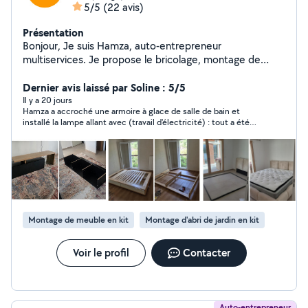
5/5
(22 avis)
Présentation
Bonjour, Je suis Hamza, auto-entrepreneur
multiservices. Je propose le bricolage, montage de
meubles en kit, petits travaux, fixation de TV murales,
pose de supports et rideaux, ainsi que divers
Dernier avis laissé par Soline : 5/5
aménagements du quotidien. Je travaille de manière
Il y a 20 jours
Hamza a accroché une armoire à glace de salle de bain et
sérieuse, propre et soignée, avec une attention
installé la lampe allant avec (travail d'électricité) : tout a été
particulière aux finitions et à la satisfaction du client.
parfaitement réalisé, travail très consciencieux et résultat
Intervention rapide et devis sur demande. N'hésitez pas
impeccable, et en plus Hamza est très sympathique et fiable,
à me contacter pour discuter de votre projet ou obtenir
je le recommande totalement !
un devis gratuit. À bientôt
Montage de meuble en kit
Montage d'abri de jardin en kit
Voir le profil
Contacter
Auto-entrepreneur