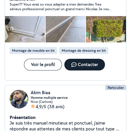
Super!!!! Vous avez su vous adapter a mes demandes Tres
qu'il s'agisse de simples conseils, de services du
sérieux professionnel ponctuel un grand merci Nicolas Je vous
quotidien ou de vos projets bricolages, travaux
recommanderais a mon entourage sans hesitation Et a tres
intérieurs (tous corps de métier), jardin, mécanique...
bientôt pour d’autres missions
Partenaire de confiance, expérimenté et rigoureux,
équipé et à l'écoute du besoin, je vous garantis des
prestations proches d'un professionnel, sans le coût
associé. Au plaisir de vous rencontrer, Nicolas
Montage de meuble en kit
Montage de dressing en kit
Voir le profil
Contacter
Particulier
Akim Biaa
Homme multiple service
Nice (Carlone)
4,9/5
(38 avis)
Présentation
Je suis très manuel minutieux et ponctuel, j'aime
répondre aux attentes de mes clients pour tout type de