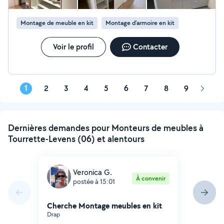
Montage de meuble en kit
Montage d'armoire en kit
Voir le profil
Contacter
1
2
3
4
5
6
7
8
9
Page
suivan
Dernières demandes pour Monteurs de meubles à
Tourrette-Levens (06) et alentours
Veronica G.
À convenir
postée à 15:01
Cherche Montage meubles en kit
Drap