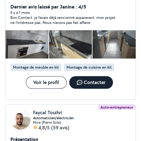
de cuisine et montage de meubles. Je serais a votre
écoute, afin de vous satisfaire. Soucieux de vos
Dernier avis laissé par Janine : 4/5
attentes je vous garantis un chantier propre grâce a la
Il y a 1 mois
Bon Contact. je l'avais déjà rencontré auparavant. mon projet
mise en place de protections, j'intervient avec du
ne l'intéresse pas. Nous n'avons pas fait affaire.
matériels professionnel, mes ponceuses et scies sont
brancher sur des aspirateurs. conscient que je suis
souvent le dernier a intervenir sur votre projet, j'apporte
un soin particulier de la mise en œuvre jusqu'aux
finitions. Je reste a votre entière disposition pour tout
renseignement Vous satisfaire est mon exigence .. .
Montage de meuble en kit
Montage de cuisine en kit
Voir le profil
Contacter
Auto-entrepreneur
Faycal Touihri
Automaticien/electricien
Nice (Pierre Sola)
4,8/5
(59 avis)
Présentation