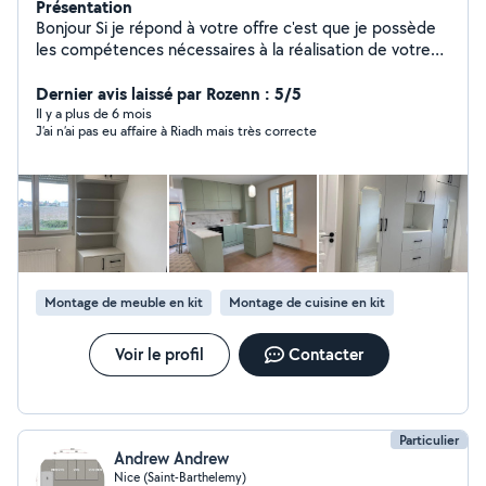
Présentation
Bonjour Si je répond à votre offre c'est que je possède
les compétences nécessaires à la réalisation de votre
projet avec plus de 15 ans d'expérience. Je vous
propose mes services pour: - peinture, rénovation et
Dernier avis laissé par Rozenn : 5/5
bricolage d'intérieur. - montage et installation de
Il y a plus de 6 mois
J’ai n’ai pas eu affaire à Riadh mais très correcte
meubles. - commande et installation de vitres. - travaux
de serrureries alu et métal. Je suis a votre écoute, afin
de satisfaire au mieux votre projet de base. Soucieux de
vos attentes je vous garantie un chantier propre grâce a
la mise en place de protections obligatoires. j'interviens
avec du matériel professionnel de qualité. Respect des
délais annoncés ensemble pour vos travaux. Je peux me
déplacer pour établir un devis gratuit dans tout le 06. Je
Montage de meuble en kit
Montage de cuisine en kit
suis disponible pour tous renseignement.
Voir le profil
Contacter
Particulier
Andrew Andrew
Nice (Saint-Barthelemy)