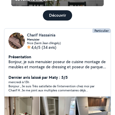
Découvrir
Particulier
Charif Hassainia
Menuisier
Nice (Saint-Jean d'Angely)
4,6/5
(34 avis)
Présentation
Bonjour, je suis menuisier poseur de cuisine montage de
meubles et montage de dressing et poseur de parquet.
Avec une expérience de 25 ans , disponible semaine et
week-end.
Dernier avis laissé par Maty : 5/5
mercredi à 13h
Bonjour , Je suis Très satisfaite de l'intervention chez moi par
Charif H. Je me joint aux multiples commentaires déjà
présents ici pour confirmer le sérieux, l'exactitude et sa
rapidité, minutie, et concentration sur ce qu'il opère Ainsi que
sa grande disponibilité, et arrangements. Je ferais encor appel
à lui en cas de besoin . Merci à Lui pour tout