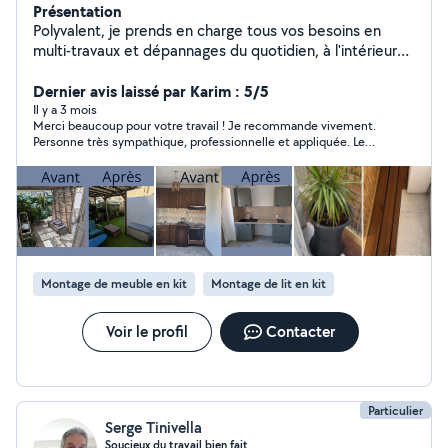
Présentation
Polyvalent, je prends en charge tous vos besoins en
multi-travaux et dépannages du quotidien, à l'intérieur
comme à l'extérieur : Petits travaux intérieurs : Peinture,
revêtement de sol, maçonnerie, montage et installation
Dernier avis laissé par Karim : 5/5
de meubles, aménagements divers. Dépannages
Il y a 3 mois
Merci beaucoup pour votre travail ! Je recommande vivement.
express : Petite plomberie et petite électricité
Personne très sympathique, professionnelle et appliquée. Le
(changement de prises, luminaires). Entretien extérieur :
travail est excellent, avec un vrai souci du détail. N’a pas hésité
Nettoyage et soin de vos jardins (débroussaillage, taille
à prendre plus de temps que prévu pour un rendu impeccable.
de haies, élagage léger) et entretien de vos espaces
Encore merci !
piscine. Réparations en tout genre : Je trouve une
solution rapide et durable pour chaque problème. Que
ce soit pour une intervention urgente ou un projet de
rénovation, je vous garantis un travail soigné, et propre.
Montage de meuble en kit
Montage de lit en kit
Voir le profil
Contacter
Particulier
Serge Tinivella
Soucieux du travail bien fait