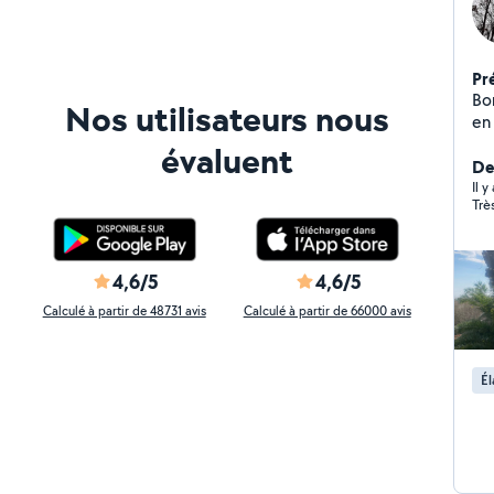
Pr
Bo
Nos utilisateurs nous
en
de
évaluent
arb
De
Il 
4,6/5
4,6/5
Calculé à partir de 48731 avis
Calculé à partir de 66000 avis
Él