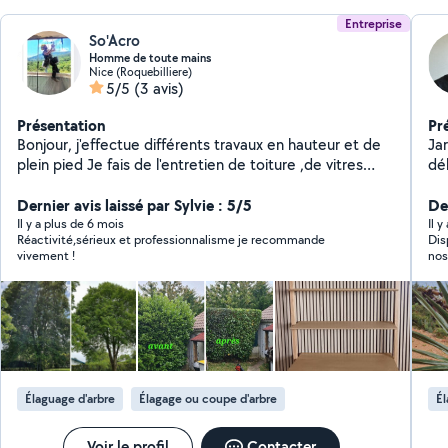
Entreprise
So'Acro
Homme de toute mains
Nice (Roquebilliere)
5/5
(3 avis)
Présentation
Pr
Bonjour, j'effectue différents travaux en hauteur et de
Jar
plein pied Je fais de l'entretien de toiture ,de vitres
dé
hauteur, maçonnerie de façades, jardin , réparation de
ver
descente d'eau pluviale, entretien ou nettoyage de
Dernier avis laissé par Sylvie : 5/5
Der
goulotte en toiture ,tout travaux inaccessible en
Il y a plus de 6 mois
Il y
Réactivité,sérieux et professionnalisme je recommande
Dis
hauteur variés ... purges de maçonnerie qui peu
vivement !
nos
tomber, problèmes d'infiltration, fissures, maçonnerie,
rec
peinture Mais aussi des travaux de plein pied en
intérieur ou extérieur, carrelage peinture, maçonnerie
problème d'infiltration, peinture d'intérieur, carrelage,
cloisons, plaquo , et petit service comme montage de
meubles en kit ou petit bricolage
Élaguage d'arbre
Élagage ou coupe d'arbre
Él
Voir le profil
Contacter