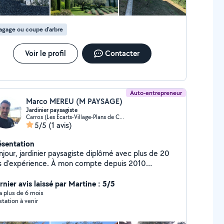
agage ou coupe d'arbre
Voir le profil
Contacter
Auto-entrepreneur
Marco MEREU (M PAYSAGE)
Jardinier paysagiste
Carros (Les Ecarts-Village-Plans de Carros)
5/5
(1 avis)
ésentation
njour, jardinier paysagiste diplômé avec plus de 20
s d'expérience. À mon compte depuis 2010
ffectue l'entretien, la taille, le débroussaillage et
aménagement de jardin. Travail propre et soigné.
rnier avis laissé par Martine : 5/5
is gratuit.
y a plus de 6 mois
station à venir