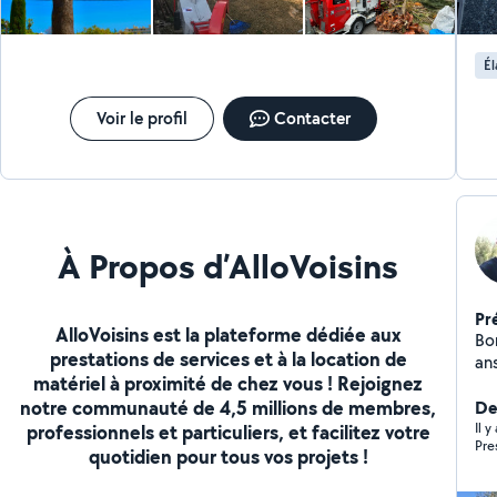
Él
Voir le profil
Contacter
À Propos d’AlloVoisins
Pr
AlloVoisins est la plateforme dédiée aux
Bo
prestations de services et à la location de
an
matériel à proximité de chez vous ! Rejoignez
j'e
notre communauté de 4,5 millions de membres,
l'
De
Dev
Il 
professionnels et particuliers, et facilitez votre
Pre
quotidien pour tous vos projets !