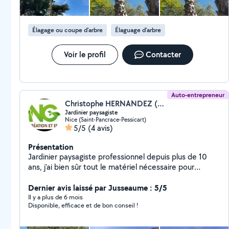
Élagage ou coupe d'arbre
Élaguage d'arbre
Voir le profil
Contacter
Auto-entrepreneur
Christophe HERNANDEZ (Nice Garden)
Jardinier paysagiste
Nice (Saint-Pancrace-Pessicart)
5/5
(4 avis)
Présentation
Jardinier paysagiste professionnel depuis plus de 10
ans, j'ai bien sûr tout le matériel nécessaire pour
effectuer ce travail. De manière générale je suis à
32/heure plus la déchèterie mais je peux bien-sûr faire
Dernier avis laissé par Jusseaume : 5/5
des forfaits. J'utilise des produits biologiques le plus
Il y a plus de 6 mois
Disponible, efficace et de bon conseil !
possible et effectue des tailles dit 'raisonées'. Je suis à
votre disposition pour toute demandes d'informations
complémentaires ou prise de rendez-vous afin