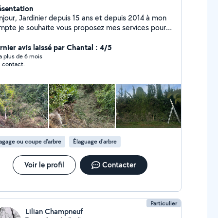
ésentation
 depuis 15 ans et depuis 2014 à mon
mpte je souhaite vous proposez mes services pour
uel devis. Disposant de tous le matériel pour
aillé et évacué les végétaux Je reste à votre
rnier avis laissé par Chantal : 4/5
disposition Loïc Lou jardin d'aqui
y a plus de 6 mois
 contact.
agage ou coupe d'arbre
Élaguage d'arbre
Voir le profil
Contacter
Particulier
Lilian Champneuf