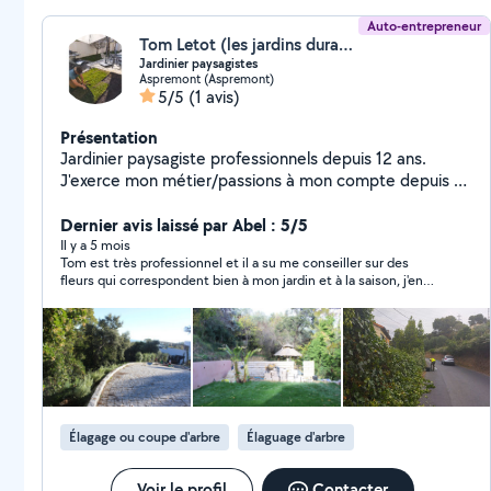
Auto-entrepreneur
Tom Letot (les jardins durables)
Jardinier paysagistes
Aspremont (Aspremont)
5/5
(1 avis)
Présentation
Jardinier paysagiste professionnels depuis 12 ans.
J'exerce mon métier/passions à mon compte depuis 6
ans. Je suis diplôme d'un cap et et bp paysagiste. Je
me forme en continue autour des : Plantes bio-
Dernier avis laissé par Abel : 5/5
indicatrices/ taille fruitières / Compréhension du sol /
Il y a 5 mois
Tom est très professionnel et il a su me conseiller sur des
Créations de potager / Pépiniériste végétal local/
fleurs qui correspondent bien à mon jardin et à la saison, j'en
Bassins / Maitre composteur etc.. Équipé pour touts
suis très satisfait.
types de prestations, je réalise: Entretiens de jardins
Remise de état Travaux de clôture Design et conseils
Travaux de maçonnerie Pose d'arrosage automatique
Créations de jardin comestible (
Potager,verger,maraîchage) Réalisation de travaux
d'ebenisterie ( jardinière, terrasse etc..) Je met en
Élagage ou coupe d'arbre
Élaguage d'arbre
avant mes savoir faire autour du vivant, afin de réaliser
des prestations les plus adéquates avec
l'environnement ( Respect du végétal, plantations
Voir le profil
Contacter