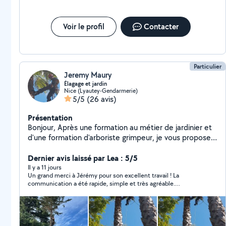
Voir le profil
Contacter
Particulier
Jeremy Maury
Élagage et jardin
Nice (Lyautey-Gendarmerie)
5/5
(26 avis)
Présentation
Bonjour, Après une formation au métier de jardinier et
d'une formation d'arboriste grimpeur, je vous propose
mes services . Cordialement. Jérémy.
Dernier avis laissé par Lea : 5/5
Il y a 11 jours
Un grand merci à Jérémy pour son excellent travail ! La
communication a été rapide, simple et très agréable.
L’intervention a été réalisée avec beaucoup de
professionnalisme et le résultat est impeccable. Tout a été
laissé propre après son passage. Nous sommes très satisfaits
et ferons de nouveau appel à lui avec grand plaisir. Je le
recommande sans hésitation !