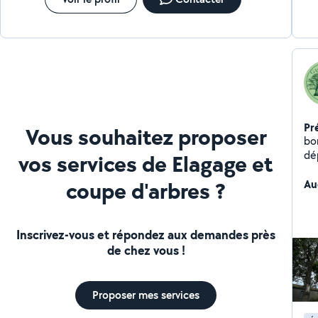
Pr
Vous souhaitez proposer
bonjour, auto e
dé
vos services de Elagage et
travaux : -Débroui
coupe d'arbres ?
ar
Au
Inscrivez-vous et répondez aux demandes près
de chez vous !
Proposer mes services