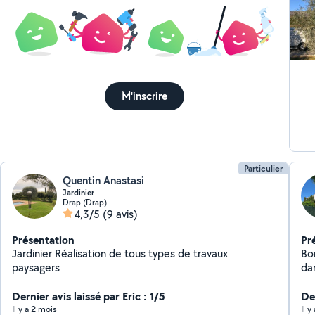
M'inscrire
Particulier
Quentin Anastasi
Jardinier
Drap (Drap)
4,3/5
(9 avis)
Présentation
Pr
Jardinier Réalisation de tous types de travaux
Bonjour Entreprise 
paysagers
dans l
les tra
Dernier avis laissé par Eric : 1/5
ét
De
Te
Il y a 2 mois
Il 