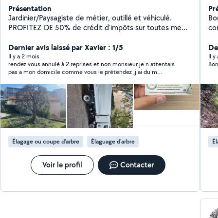
Présentation
Pr
Jardinier/Paysagiste de métier, outillé et véhiculé.
Bonjour, Jardinier
PROFITEZ DE 50% de crédit d'impôts sur toutes me
co
prestations. Je me propose pour réaliser l'entretien de
un évent
vos jardins. Tonte, taille, élagage, debroussaillage,
Dernier avis laissé par Xavier : 1/5
trav
De
désherbage ... Entretien complet et Création clés en
Il y a 2 mois
Il 
rendez vous annulé à 2 reprises et non monsieur je n attentais
Bon
mains.. Http://www.lovera-jardins-piscines . Com Je
pas a mon domicile comme vous le prétendez ,j ai du m
reste à votre disposition pour tout renseignements. 6
organiser pour etre sur place à priori au vu des autres
88 50 73 46 Cdt, Lovera
commentaires ce n est pas la premiere fois que vous n
honnorez pas vous rendez vous et que vous n acceptez pas la
critique cdt
Élagage ou coupe d'arbre
Élaguage d'arbre
Él
Voir le profil
Contacter