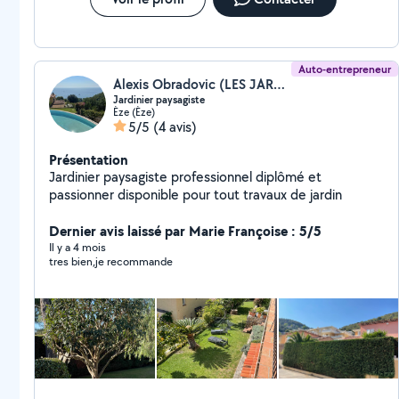
adapté, traitement naturels) Site internet :
lesjardinsdurables Ensemble nous trouverons une
solution à vos projet
Auto-entrepreneur
Alexis Obradovic (LES JARDINS D'ALEX)
Jardinier paysagiste
Èze (Èze)
5/5
(4 avis)
Présentation
Jardinier paysagiste professionnel diplômé et
passionner disponible pour tout travaux de jardin
Dernier avis laissé par Marie Françoise : 5/5
Il y a 4 mois
tres bien,je recommande