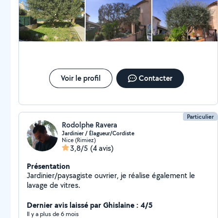
d'effectuer un devis gratuit. Hernandez Christophe
Nice garden
Voir le profil
Contacter
Particulier
Rodolphe Ravera
Jardinier / Élagueur/Cordiste
Nice (Rimiez)
3,8/5
(4 avis)
Présentation
Jardinier/paysagiste ouvrier, je réalise également le
lavage de vitres.
Dernier avis laissé par Ghislaine : 4/5
Il y a plus de 6 mois