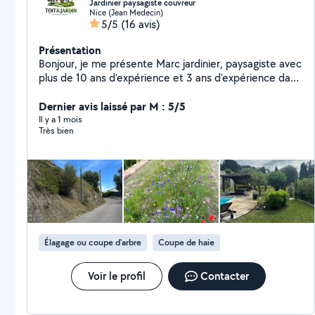
Jardinier paysagiste couvreur
Nice (Jean Medecin)
5/5
(16 avis)
Présentation
Bonjour, je me présente Marc jardinier, paysagiste avec
plus de 10 ans d'expérience et 3 ans d'expérience dans
la couverture . Je suis quelqu'un de sérieux motivé
minutieux. La satisfaction du client est une priorité pour
Dernier avis laissé par M : 5/5
moi .
Il y a 1 mois
Très bien
Élagage ou coupe d'arbre
Coupe de haie
Voir le profil
Contacter