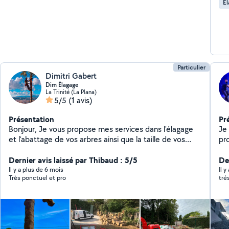
Él
Particulier
Dimitri Gabert
Dim Élagage
La Trinité (La Plana)
5/5
(1 avis)
Présentation
Pr
Bonjour, Je vous propose mes services dans l'élagage
Je
et l'abattage de vos arbres ainsi que la taille de vos
pr
végétaux. Avec plusieurs années d'expériences, et le
d'accuei
matériel adéquate je vous garantie la réalisation d'un
Dernier avis laissé par Thibaud : 5/5
très bientôt
De
travail appliqué. À l'écoute de mes clients je ferais au
pr
Il y a plus de 6 mois
Il 
Très ponctuel et pro
tré
mieux pour vous guider dans vos choix. Réactif, je me
net
déplace dans les meilleurs délais possible avec le
respect des engagements. Devis GRATUIT ! N'hésitez
pas à me contacter pour plus de renseignements.
Merci