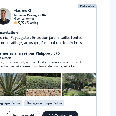
Particulier
Maxime G
Jardinier/ Paysagiste 06
Nice (Lanterne)
5/5
(3 avis)
ésentation
dinier Paysagiste : Entretien jardin, taille, tonte,
broussaillage, arrosage, évacuation de déchets
ts...
nier avis laissé par Philippe : 5/5
 a 4 mois
po, professionnel, sympa,. Il est intervenu le soir meme de
 echanges, et vraiment, un travail de qualite, et je l ai
ommande a ma voisine.
aguage d'arbre
Élagage ou coupe d'arbre
Voir le profil
Contacter