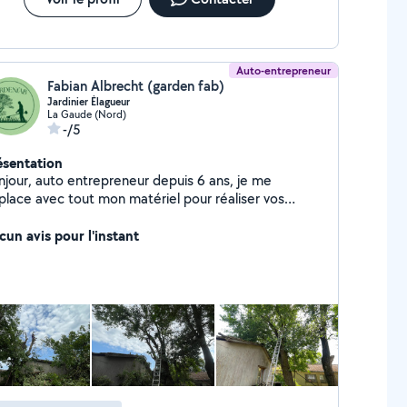
Auto-entrepreneur
Fabian Albrecht (garden fab)
Jardinier Élagueur
La Gaude (Nord)
-/5
ésentation
ntrepreneur depuis 6 ans, je me
place avec tout mon matériel pour réaliser vos
ssaillage -OLD -Remise en état -Taille
bres et de haies
cun avis pour l'instant