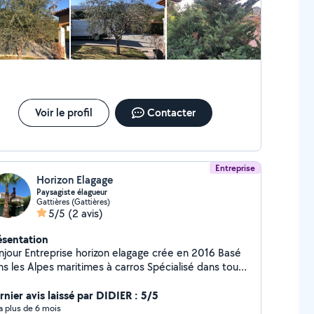
Voir le profil
Contacter
Entreprise
Horizon Elagage
Paysagiste élagueur
Gattières (Gattières)
5/5
(2 avis)
ésentation
horizon elagage crée en 2016 Basé
es Alpes maritimes à carros Spécialisé dans tout
vaux de jardin Entretien & création , remise en
at . Elagage , Abattage , débroussaillement.
rnier avis laissé par DIDIER : 5/5
rrassement . Rogneuse de souche .travaux forestier .
y a plus de 6 mois