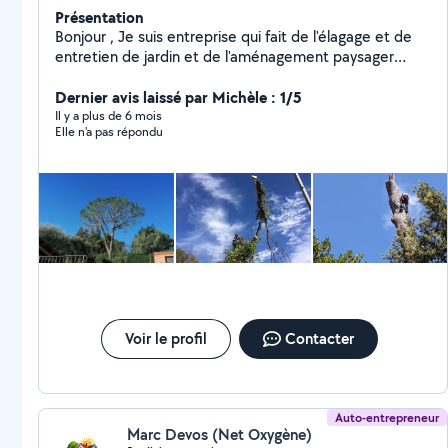
Présentation
Bonjour , Je suis entreprise qui fait de l'élagage et de
entretien de jardin et de l'aménagement paysager
hésité pas à me contacter : sur Instagram : Elagage au
féminin -50% de remise immédiate sur vos impôts pour
Dernier avis laissé par Michèle : 1/5
les prestations de jardin
Il y a plus de 6 mois
Elle n'a pas répondu
Voir le profil
Contacter
Auto-entrepreneur
Marc Devos (Net Oxygène)