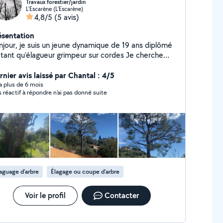
Travaux forestier/jardin
L'Escarène (L'Escarène)
4,8/5
(5 avis)
ésentation
njour, je suis un jeune dynamique de 19 ans diplômé
 tant qu'élagueur grimpeur sur cordes Je cherche
s travaux d'élagage à réaliser Démonter/abattre vos
res Vous conseiller sur la taille de vos arbres Tailler
rnier avis laissé par Chantal : 4/5
vos arbres Taille de bois morts
y a plus de 6 mois
Très réactif à répondre n'ai pas donné suite
aguage d'arbre
Élagage ou coupe d'arbre
Voir le profil
Contacter