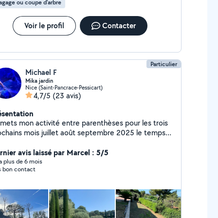
agage ou coupe d'arbre
Voir le profil
Contacter
Particulier
Michael F
Mika jardin
Nice (Saint-Pancrace-Pessicart)
4,7/5
(23 avis)
ésentation
 mets mon activité entre parenthèses pour les trois
ochains mois juillet août septembre 2025 le temps
llir le baby Merci de votre compréhension , à
 . Jardinier depuis presque 20 ans , je vous
rnier avis laissé par Marcel : 5/5
opose mes services pour de l'élagage, de l'entretien-
y a plus de 6 mois
s bon contact
toyage , de la création, du débroussaillage, de
l'arrosage automatique , débarrassage et autre .