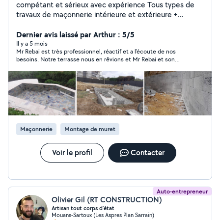
compétant et sérieux avec expérience Tous types de
travaux de maçonnerie intérieure et extérieure +
peinture et façade et piscine Carrelage Rénovation sdb
Montage meuble Vous pouvez me joindre au tel mon
Dernier avis laissé par Arthur : 5/5
numéro est affiché sur mon profil
Il y a 5 mois
Mr Rebai est très professionnel, réactif et a l'écoute de nos
besoins. Notre terrasse nous en rêvions et Mr Rebai et son
équipe l'a réalisé. très bon travail merci beaucoup !
Maçonnerie
Montage de muret
Voir le profil
Contacter
Auto-entrepreneur
Olivier Gil (RT CONSTRUCTION)
Artisan tout corps d'état
Mouans-Sartoux (Les Aspres Plan Sarrain)