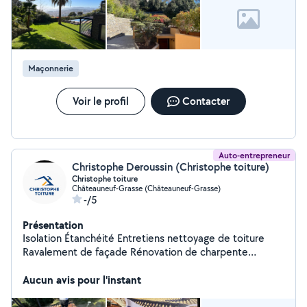
construction de murs en pierre, et divers
aménagements extérieurs. Sérieux, motivé et soigneux
dans mon travail, je reste à votre disposition pour
étudier vos besoins.
Maçonnerie
Voir le profil
Contacter
Auto-entrepreneur
Christophe Deroussin (Christophe toiture)
Christophe toiture
Châteauneuf-Grasse (Châteauneuf-Grasse)
-/5
Présentation
Isolation Étanchéité Entretiens nettoyage de toiture
Ravalement de façade Rénovation de charpente
Rénovation et réparation de toiture Rénovation de
volets Nettoyage de panneaux solaires Nettoyage de
Aucun avis pour l'instant
sol et de façade Disponible 7j7 24h24