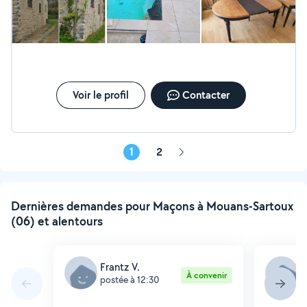
Voir le profil
Contacter
1
2
Page
suivante
Dernières demandes pour Maçons à Mouans-Sartoux
(06) et alentours
Frantz V.
F
À convenir
postée à 12:30
p