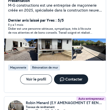
Présentation
M-G constructions est une entreprise de maçonnerie
créée en 2025, spécialisée dans la construction neuve,
la rénovation et les aménagements extérieurs. Nous
mettons notre savoir-faire artisanal et notre rigueur
Dernier avis laissé par Yves : 5/5
professionnelle au service de projets durables,
Il y a 1 mois
Didier est une personne sérieuse, sympatique, très à l’écoute
esthétiques et conformes aux normes en vigueur. Nous
de nos attentes et de bons conseils. Travail soigné et réalisé
intervenons auprès des particuliers et professionnels
dans les règles de l’art. Chantier très bien protégé et nettoyé
pour tous travaux de maçonnerie générale : fondations,
chaque jour. je recommande virement
ouverture en sous œuvre, murs, cloisons, faux plafond,
carrelage, extensions, rénovations, terrasses, murets et
petits travaux À l'écoute de nos clients, nous assurons
un accompagnement personnalisé, des devis clairs et un
travail de qualité, réalisé dans le respect des délais et
Maçonnerie
Rénovation de mur
du budget.
Voir le profil
Contacter
Auto-entrepreneur
Robin Menard (E.Y AMENAGEMENT ET RENOVATION)
Travaux de revêtement