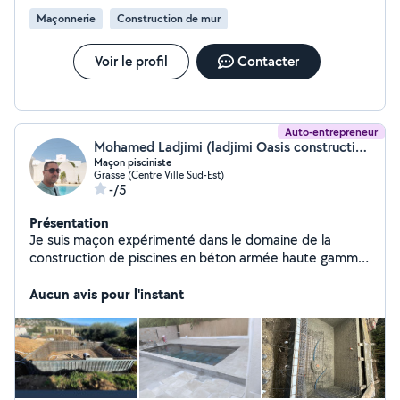
thermique et phonique Aménagement intérieur et
Maçonnerie
Construction de mur
extérieur Toitures et nettoyage Nos engagements : Un
interlocuteur unique pour piloter votre projet Des
travaux réalisés dans les délais Le respect des normes
Voir le profil
Contacter
en vigueur et des garanties décennales Des devis clairs
et détaillés Une qualité d'exécution
Auto-entrepreneur
Mohamed Ladjimi (ladjimi Oasis construction)
Maçon pisciniste
Grasse (Centre Ville Sud-Est)
-/5
Présentation
Je suis maçon expérimenté dans le domaine de la
construction de piscines en béton armée haute gamme
toute forme libre la rénovation , modification et
réparation des piscines ainsi toute autre travaux
Aucun avis pour l'instant
maçonnerie travail soigné et sur mesure