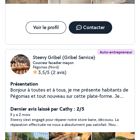
Voir le profil
Contacter
Auto-entrepreneur
Steevy Gribel (Gribel Service)
Couvreur facadier maçon
Pégomas (Nord)
3,5/5
(2 avis)
Présentation
Bonjour à toutes et à tous, je me présente habitants de
Pégomas et tout nouveau sur cette plate-forme. Je
vous propose mes services c'est services sont
réellement mon métier. Excusez-moi du terme sans
Dernier avis laissé par Cathy : 2/5
offenser personne je ne suis pas un bricoleur mais un
Il y a 2 mois
Steevy s’est engagé pour réparer notre store bane, décousu. La
professionnel . Je vous propose donc les services
réparation effectuée ne nous a absolument pas satisfait. Nous
suivant . - travaux de toiture ( rénovation, nettoyage,
ne le recommandons pas pour ce type de travail.
traitement, isolation, remaniement et réfection de
toiture complète. - travaux de façade ( peinture ,