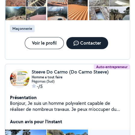
toiture, rénovation de charpente, isolation thermique et
étanchéité, pose de fenêtres de toit, zinguerie et
reprise de couverture après sinistre.
Maçonnerie
Voir le profil
Contacter
Auto-entrepreneur
Steeve Do Carmo (Do Carmo Steeve)
Homme a tout faire
Pégomas (Sud)
-/5
Présentation
Bonjour, Je suis un homme polyvalent capable de
réaliser de nombreux travaux. Je peux m'occuper du
nettoyage au karcher (terrasse, bords de piscine, etc.),
ainsi que des travaux de jardinage : taille, tonte de
Aucun avis pour l'instant
pelouse, débroussaillage. Je réalise également des
petits travaux de maçonnerie, comme le dallage, la