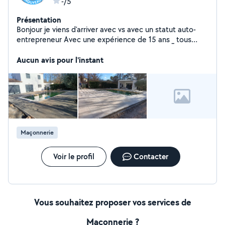
-/5
Présentation
Bonjour je viens d'arriver avec vs avec un statut auto-
entrepreneur Avec une expérience de 15 ans _ tous
types de travaux maçonnerie Des murs de
soutènement _construction et rénovation piscines
Aucun avis pour l'instant
Carlage intérieur extérieur Vs pouvez me joindre
directement au téléphone
Maçonnerie
Voir le profil
Contacter
Vous souhaitez proposer vos services de
Maçonnerie ?