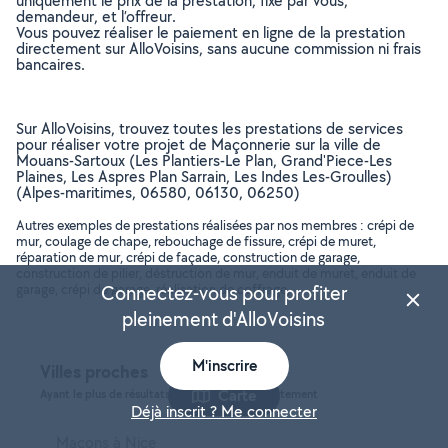
uniquement le prix de la prestation, fixé par vous,
demandeur, et l’offreur.
Vous pouvez réaliser le paiement en ligne de la prestation
directement sur AlloVoisins, sans aucune commission ni frais
bancaires.
Sur AlloVoisins, trouvez toutes les prestations de services
pour réaliser votre projet de Maçonnerie sur la ville de
Mouans-Sartoux (Les Plantiers-Le Plan, Grand'Piece-Les
Plaines, Les Aspres Plan Sarrain, Les Indes Les-Groulles)
(Alpes-maritimes, 06580, 06130, 06250)
Autres exemples de prestations réalisées par nos membres : crépi de
mur, coulage de chape, rebouchage de fissure, crépi de muret,
réparation de mur, crépi de façade, construction de garage,
construction de pilier, déstruction de mur, enduit de muret, enduit de
garage, crépi de garage, réalisation de coffrage, ..
Connectez-vous pour profiter
pleinement d'AlloVoisins
M'inscrire
Villes proches
Carte
Ayant le plus de résultats, dans le même département
Déjà inscrit ? Me connecter
Maçons à Nice