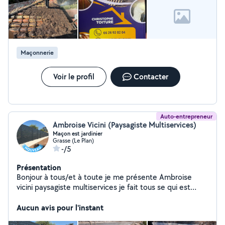
Maçonnerie
Voir le profil
Contacter
Auto-entrepreneur
Ambroise Vicini (Paysagiste Multiservices)
Maçon est jardinier
Grasse (Le Plan)
-/5
Présentation
Bonjour à tous/et à toute je me présente Ambroise
vicini paysagiste multiservices je fait tous se qui est
extérieur de la maçonnerie je fait aussi de la creation de
jardin comme de l'élagage ou débroussaillage ou du
Aucun avis pour l'instant
nettoyage de terrasse ou de toiture je suis une petite