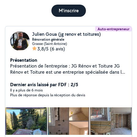
M'inscrire
Auto-entrepreneur
Julien Goua (jg renov et toitures)
Rénovation générale
Grasse (Saint-Antoine)
3,8/5
(6 avis)
Présentation
Présentation de l'entreprise : JG Rénov et Toiture JG
Rénov et Toiture est une entreprise spécialisée dans la
rénovation tous corps d'état, intervenant aussi bien pour
les particuliers que pour les professionnels. Forts de
Dernier avis laissé par FDF : 2/5
notre expérience et de notre savoir-faire, nous prenons
Il y a plus de 6 mois
Plus de réponse depuis la réception du devis
en charge l'intégralité de vos projets de rénovation, de
la conception à la réalisation. Nos domaines d'expertise
: Nous proposons un service clé en main grâce à une
équipe qualifiée et polyvalente dans les métiers suivants
: Maçonnerie générale Électricité Plomberie Chauffage
et climatisation Carrelage, peinture et revêtements de
sols/murs Menuiserie intérieure et extérieure Isolation