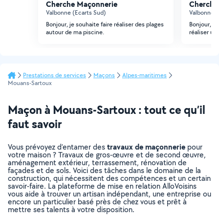
Cherche Maçonnerie
Cherche
Valbonne (Ecarts Sud)
Valbonne (
Bonjour, je souhaite faire réaliser des plages
Bonjour, j
autour de ma piscine.
réaliser un
Prestations de services
Maçons
Alpes-maritimes
Mouans-Sartoux
Maçon à Mouans-Sartoux : tout ce qu’il
faut savoir
travaux de maçonnerie
Vous prévoyez d’entamer des
pour
votre maison ? Travaux de gros-œuvre et de second œuvre,
aménagement extérieur, terrassement, rénovation de
façades et de sols. Voici des tâches dans le domaine de la
construction, qui nécessitent des compétences et un certain
savoir-faire. La plateforme de mise en relation AlloVoisins
vous aide à trouver un artisan indépendant, une entreprise ou
encore un particulier basé près de chez vous et prêt à
mettre ses talents à votre disposition.