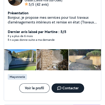
Grasse (Centre Ville Sud-Ouest)
5/5
(42 avis)
Présentation
Bonjour, je propose mes services pour tout travaux
d'aménagements intérieurs et remise en état (Travaux
de revêtement sol et murs , spécialisation carrelage ) et
également je propose mes services pour
Dernier avis laissé par Martine : 5/5
l'aménagement extérieur ( créations en maçonnerie:
Il y a plus de 6 mois
Il n a pas donne suite a ma demande
clôture ,escalier, dalle, chape et leurs revêtements de
sols ).
Maçonnerie
Voir le profil
Contacter