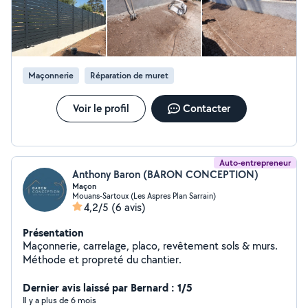
entreprise multiservices est je ferai tous mon possible
pour satisfaire ma clientèle pour que vous soyez fier de
mon service rendu en temp est en heur merci d'avance
de la part de l'entreprise pour la confiance que vous
nous donnerai merci bcp
Maçonnerie
Réparation de muret
Voir le profil
Contacter
Auto-entrepreneur
Anthony Baron (BARON CONCEPTION)
Maçon
Mouans-Sartoux (Les Aspres Plan Sarrain)
4,2/5
(6 avis)
Présentation
Maçonnerie, carrelage, placo, revêtement sols & murs.
Méthode et propreté du chantier.
Dernier avis laissé par Bernard : 1/5
Il y a plus de 6 mois