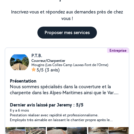
Inscrivez-vous et répondez aux demandes près de chez
vous !
Proposer mes services
Entreprise
P.T.B.
Couvreur/Charpentier
Mougins (Les Colles-Camp Lauvas-Font de l'Orme)
5/5
(3 avis)
Présentation
Nous sommes spécialisés dans la couverture et la
charpente dans les Alpes-Maritimes ainsi que le Var.
Avec plus de 500 chantiers à notre actif, notre équipe
réunit des couvreurs passionnés, formés aux techniques
Dernier avis laissé par Jeremy : 5/5
traditionnelles et aux innovations modernes, pour des
Il y a 6 mois
Prestation réaliser avec rapidité et professionnalisme.
résultats fiables et esthétiques SANS aucune sous
Employés très aimable en laissant le chantier propre après leur
traitance. Nous accompagnons les particuliers comme
travaux. Je recommande grandement. Encore merci
les professionnels dans tous les projets: réparation de