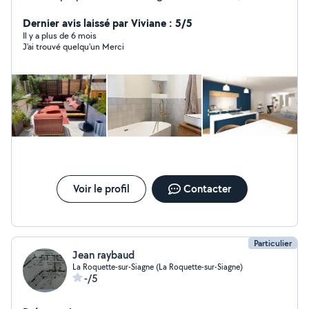
fonctionnel, élégant à l'équilibre parfait. Grâce à mon
équipe nous réalisons vos projets avec motivation et
Dernier avis laissé par Viviane : 5/5
sérieux Annaëlle, décoratrice d'intérieur
Il y a plus de 6 mois
J'ai trouvé quelqu'un Merci
Voir le profil
Contacter
Particulier
Jean raybaud
La Roquette-sur-Siagne (La Roquette-sur-Siagne)
-/5