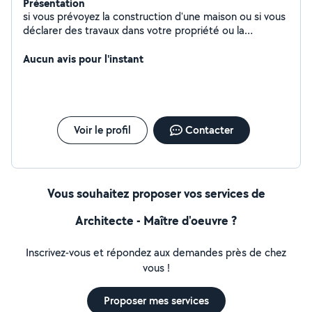
Présentation
si vous prévoyez la construction d'une maison ou si vous
déclarer des travaux dans votre propriété ou la
construction d'une piscine, je vous propose
l'établissement des plans correspondants avec la
Aucun avis pour l'instant
constitution du dossier administratif à faible coût.
Voir le profil
Contacter
Vous souhaitez proposer vos services de
Architecte - Maître d'oeuvre ?
Inscrivez-vous et répondez aux demandes près de chez
vous !
Proposer mes services