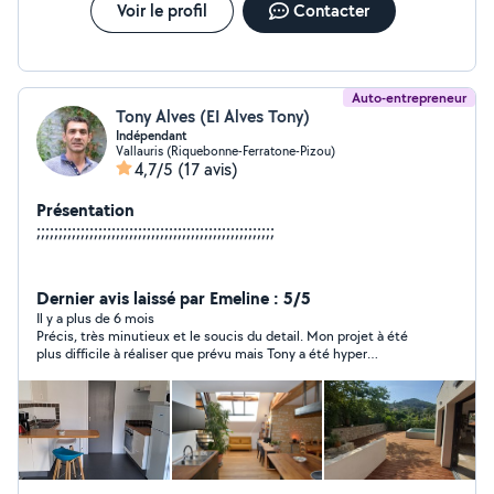
Voir le profil
Contacter
Auto-entrepreneur
Tony Alves (EI Alves Tony)
Indépendant
Vallauris (Riquebonne-Ferratone-Pizou)
4,7/5
(17 avis)
Présentation
;;;;;;;;;;;;;;;;;;;;;;;;;;;;;;;;;;;;;;;;;;;;;;;;;;;;;;
Dernier avis laissé par Emeline : 5/5
Il y a plus de 6 mois
Précis, très minutieux et le soucis du detail. Mon projet à été
plus difficile à réaliser que prévu mais Tony a été hyper
compétent et patient, je recommande fortement.