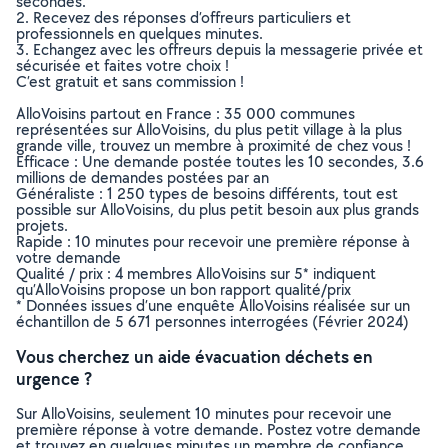
secondes.
2. Recevez des réponses d’offreurs particuliers et
professionnels en quelques minutes.
3. Echangez avec les offreurs depuis la messagerie privée et
sécurisée et faites votre choix !
C’est gratuit et sans commission !
AlloVoisins partout en France : 35 000 communes
représentées sur AlloVoisins, du plus petit village à la plus
grande ville, trouvez un membre à proximité de chez vous !
Efficace : Une demande postée toutes les 10 secondes, 3.6
millions de demandes postées par an
Généraliste : 1 250 types de besoins différents, tout est
possible sur AlloVoisins, du plus petit besoin aux plus grands
projets.
Rapide : 10 minutes pour recevoir une première réponse à
votre demande
Qualité / prix : 4 membres AlloVoisins sur 5* indiquent
qu’AlloVoisins propose un bon rapport qualité/prix
* Données issues d’une enquête AlloVoisins réalisée sur un
échantillon de 5 671 personnes interrogées (Février 2024)
Vous cherchez un aide évacuation déchets en
urgence ?
Sur AlloVoisins, seulement 10 minutes pour recevoir une
première réponse à votre demande. Postez votre demande
et trouvez en quelques minutes un membre de confiance,