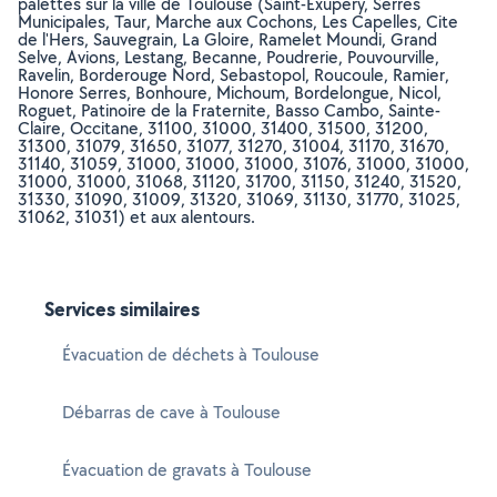
palettes sur la ville de Toulouse (Saint-Exupery, Serres
Municipales, Taur, Marche aux Cochons, Les Capelles, Cite
de l'Hers, Sauvegrain, La Gloire, Ramelet Moundi, Grand
Selve, Avions, Lestang, Becanne, Poudrerie, Pouvourville,
Ravelin, Borderouge Nord, Sebastopol, Roucoule, Ramier,
Honore Serres, Bonhoure, Michoum, Bordelongue, Nicol,
Roguet, Patinoire de la Fraternite, Basso Cambo, Sainte-
Claire, Occitane, 31100, 31000, 31400, 31500, 31200,
31300, 31079, 31650, 31077, 31270, 31004, 31170, 31670,
31140, 31059, 31000, 31000, 31000, 31076, 31000, 31000,
31000, 31000, 31068, 31120, 31700, 31150, 31240, 31520,
31330, 31090, 31009, 31320, 31069, 31130, 31770, 31025,
31062, 31031) et aux alentours.
Services similaires
Évacuation de déchets à Toulouse
Débarras de cave à Toulouse
Évacuation de gravats à Toulouse