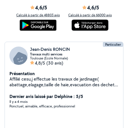
4,6/5
4,6/5
Calculé à partir de 48803 avis
Calculé à partir de 66000 avis
Particulier
Jean-Denis RONCIN
Travaux multi services
Toulouse (Ecole Normale)
4,8/5
(30 avis)
Présentation
Affilié cesu,j effectue les travaux de jardinage(
abattage,elagage,taille de haie,evacuation des dechets
verts,decapage karcher,debouchage gouttieres
chenaux...),refection de terrasse en bois,etc.. Je réalise
Dernier avis laissé par Delphine : 5/5
également les travaux interieurs tels que la pose de
Il y a 4 mois
Ponctuel, aimable, efficace, professionnel
faience,carrelage,cuisine,debouchage canalisation ....etc
Je debarrasse cave,grenier,logement et evacue gravats.
J interviens sur Toulouse et Toulouse proche.