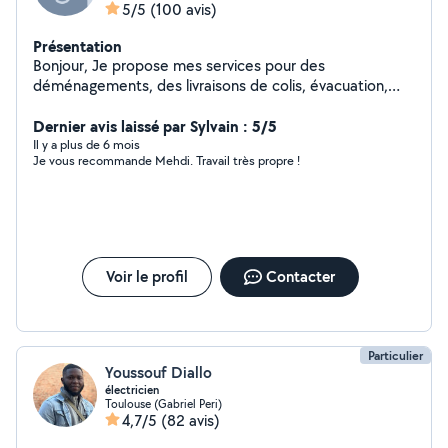
5/5
(100 avis)
Présentation
Bonjour, Je propose mes services pour des
déménagements, des livraisons de colis, évacuation,
etc.. Je peux aussi faire du petit entretien de jardin
(taille de haie, tondeuse, évacuation des déchets
Dernier avis laissé par Sylvain : 5/5
verts.) Je possède tout le matériel nécessaire de
Il y a plus de 6 mois
Je vous recommande Mehdi. Travail très propre !
manutention et travaux jardins. N'hésitez pas à me
contacter. :)
Voir le profil
Contacter
Particulier
Youssouf Diallo
électricien
Toulouse (Gabriel Peri)
4,7/5
(82 avis)