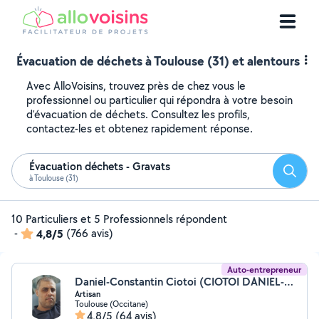
Évacuation de déchets à Toulouse (31) et alentours
Avec AlloVoisins, trouvez près de chez vous le
professionnel ou particulier qui répondra à votre besoin
d'évacuation de déchets. Consultez les profils,
contactez-les et obtenez rapidement réponse.
Évacuation déchets - Gravats
Reche
à Toulouse (31)
10 Particuliers et 5 Professionnels répondent
-
4,8/5
(766 avis)
Auto-entrepreneur
Daniel-Constantin Ciotoi (CIOTOI DANIEL-CONSTANTIN)
Artisan
Toulouse (Occitane)
4,8/5
(64 avis)