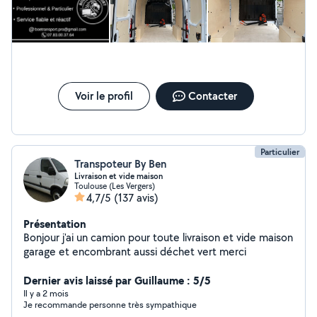
Toulouse & alentours Région Occitanie Longue distance
partout en France Devis GRATUIT Prix adaptés selon
distance et manutention Sérieux Réactif Professionnel
Contactez-nous dès maintenant pour un tarif rapide !
Envoyez-moi directement un message ou par téléphone
au 07-83-00-37-64 *BOE TRANSPORT Tout ce qui est
transportable, nous le transportons.
Voir le profil
Contacter
Particulier
Transpoteur By Ben
Livraison et vide maison
Toulouse (Les Vergers)
4,7/5
(137 avis)
Présentation
Bonjour j'ai un camion pour toute livraison et vide maison
garage et encombrant aussi déchet vert merci
Dernier avis laissé par Guillaume : 5/5
Il y a 2 mois
Je recommande personne très sympathique