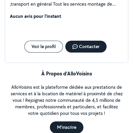
,transport en général Tout les services montage de
meubles et démontage je Tout matériel
,diable.,couverture, sangles Nous sommes un couple
Aucun avis pour l'instant
pour faire tout le travail
Voir le profil
Contacter
À Propos d’AlloVoisins
AlloVoisins est la plateforme dédiée aux prestations de
services et à la location de matériel à proximité de chez
vous ! Rejoignez notre communauté de 4,5 millions de
membres, professionnels et particuliers, et facilitez
votre quotidien pour tous vos projets !
M'inscrire