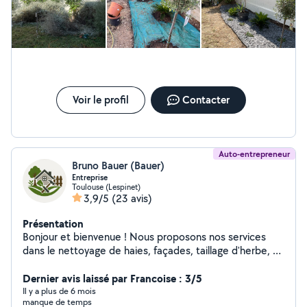
Voir le profil
Contacter
Auto-entrepreneur
Bruno Bauer (Bauer)
Entreprise
Toulouse (Lespinet)
3,9/5
(23 avis)
Présentation
Bonjour et bienvenue ! Nous proposons nos services
dans le nettoyage de haies, façades, taillage d'herbe, et
bien plus encore. Notre entreprise s'adapte à vos
besoins pour vous garantir un travail soigné et
Dernier avis laissé par Francoise : 3/5
satisfaisant. Nous réalisons également des prestations
Il y a plus de 6 mois
manque de temps
de peinture extérieure, intérieure, de volets, etc. Pose