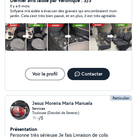
petit utilitaire, lavage véhicule intérieur / extérieur et
Dernier avis laissé par Véronique : 5/5
nettoyage de tout type de vitres. Sérieux, ponctuel et
Il y a 6 mois
Sofyane m’a aidée à évacuer des gravats qui encombraient mon
soigneux, je travaille toujours avec le sourire. Père de
jardin. Cela s’est très bien passé, et en plus, il est très agréable.
famille, j'ai à cœur de bien faire et de proposer des prix
très raisonnables. Disponible rapidement contactez-moi
!
Voir le profil
Contacter
Particulier
Jesus Moreira Maria Manuela
Services
Toulouse (Deodat de Severac)
-/5
Présentation
Personne très sérieuse Je fais Livraison de colis