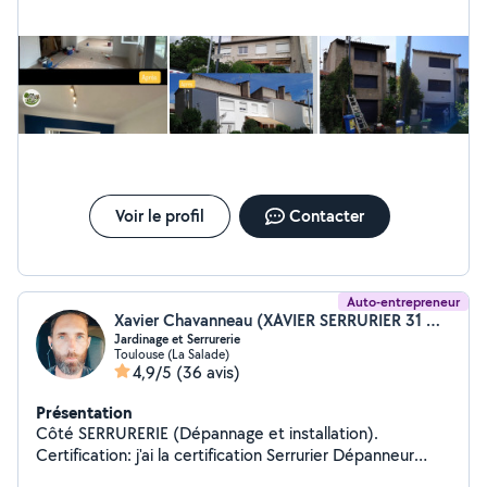
ou réparation de clôtures, et autres travaux d'entretien.
sérieux, et à l'écoute de notre clientèle, nous mettons
notre savoir-faire à votre service pour vous satisfaire à
100 %. Nous sommes là pour ça !
Voir le profil
Contacter
Auto-entrepreneur
Xavier Chavanneau (XAVIER SERRURIER 31 DEPANNAGE MULTISERVICES)
Jardinage et Serrurerie
Toulouse (La Salade)
4,9/5
(36 avis)
Présentation
Côté SERRURERIE (Dépannage et installation).
Certification: j'ai la certification Serrurier Dépanneur
Installateur. Ouverture d'urgence porte fermée ou