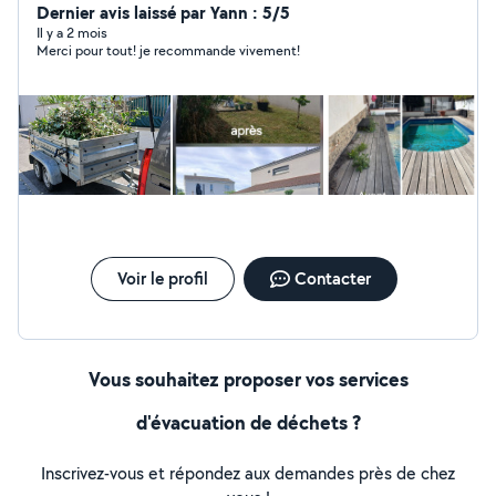
claquée 24/24. Remplacement de cylindres toutes
Dernier avis laissé par Yann : 5/5
marques. Installation de verrous et serrures. Côté
Il y a 2 mois
Merci pour tout! je recommande vivement!
JARDIN (entretien et remise au propre). CESU possible
(crédit d'impôt à 50%) Tonte de pelouse et
débroussaillage. Tailles de haies arbustes et rosiers.
Évacuation des déchets verts. Dechetterie
Voir le profil
Contacter
Vous souhaitez proposer vos services
d'évacuation de déchets ?
Inscrivez-vous et répondez aux demandes près de chez