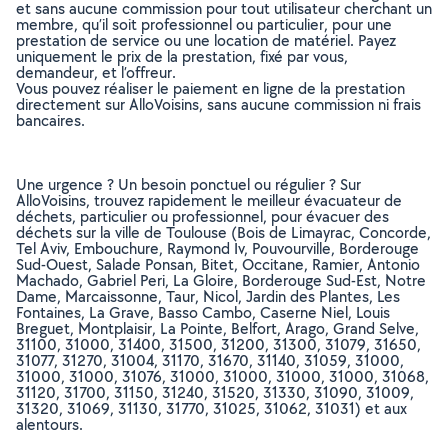
et sans aucune commission pour tout utilisateur cherchant un
membre, qu’il soit professionnel ou particulier, pour une
prestation de service ou une location de matériel. Payez
uniquement le prix de la prestation, fixé par vous,
demandeur, et l’offreur.
Vous pouvez réaliser le paiement en ligne de la prestation
directement sur AlloVoisins, sans aucune commission ni frais
bancaires.
Une urgence ? Un besoin ponctuel ou régulier ? Sur
AlloVoisins, trouvez rapidement le meilleur évacuateur de
déchets, particulier ou professionnel, pour évacuer des
déchets sur la ville de Toulouse (Bois de Limayrac, Concorde,
Tel Aviv, Embouchure, Raymond Iv, Pouvourville, Borderouge
Sud-Ouest, Salade Ponsan, Bitet, Occitane, Ramier, Antonio
Machado, Gabriel Peri, La Gloire, Borderouge Sud-Est, Notre
Dame, Marcaissonne, Taur, Nicol, Jardin des Plantes, Les
Fontaines, La Grave, Basso Cambo, Caserne Niel, Louis
Breguet, Montplaisir, La Pointe, Belfort, Arago, Grand Selve,
31100, 31000, 31400, 31500, 31200, 31300, 31079, 31650,
31077, 31270, 31004, 31170, 31670, 31140, 31059, 31000,
31000, 31000, 31076, 31000, 31000, 31000, 31000, 31068,
31120, 31700, 31150, 31240, 31520, 31330, 31090, 31009,
31320, 31069, 31130, 31770, 31025, 31062, 31031) et aux
alentours.