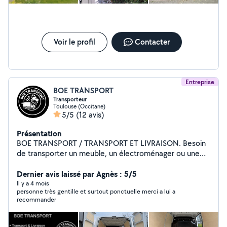
Voir le profil
Contacter
Entreprise
BOE TRANSPORT
Transporteur
Toulouse (Occitane)
5/5
(12 avis)
Présentation
BOE TRANSPORT / TRANSPORT ET LIVRAISON. Besoin
de transporter un meuble, un électroménager ou une
marchandise rapidement ? BOE TRANSPORT s'occupe
de tout, au départ de Toulouse. Nos prestations : ️
Dernier avis laissé par Agnès : 5/5
Meubles & canapés Électroménager Pièces
Il y a 4 mois
personne très gentille et surtout ponctuelle merci a lui a
automobiles Matériaux de bricolage Retrait en magasin
recommander
(IKEA, Leroy Merlin, etc.) Transport entre particuliers
Livraison pour professionnels Aide à la manutention
possible Intervention rapide et soignée Disponible 7j/7