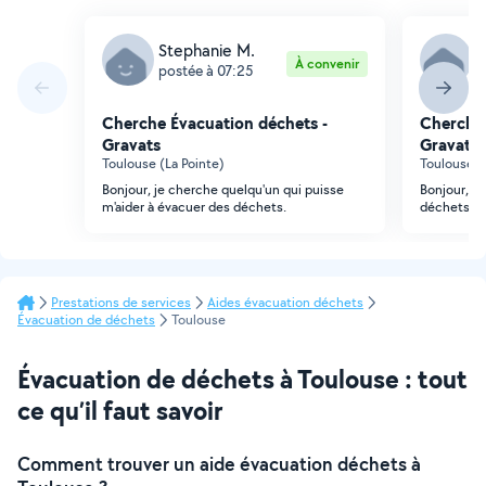
Stephanie M.
E
À convenir
postée à 07:25
p
Cherche Évacuation déchets -
Cherche 
Gravats
Gravats
Toulouse (La Pointe)
Toulouse 
Bonjour, je cherche quelqu'un qui puisse
Bonjour, j'
m'aider à évacuer des déchets.
déchets ve
Prestations de services
Aides évacuation déchets
Évacuation de déchets
Toulouse
Évacuation de déchets à Toulouse : tout
ce qu’il faut savoir
Comment trouver un aide évacuation déchets à