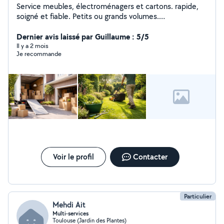
Service meubles, électroménagers et cartons. rapide,
soigné et fiable. Petits ou grands volumes.
Déplacements courte ou longue distance. Entretien des
haies pelouse et nettoyage
Dernier avis laissé par Guillaume : 5/5
Il y a 2 mois
Je recommande
Voir le profil
Contacter
Particulier
Mehdi Ait
Multi-services
Toulouse (Jardin des Plantes)