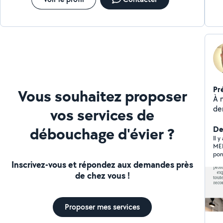
Pr
Vous souhaitez proposer
À m
de
vos services de
débouchage d'évier ?
De
Il y
MERC
pon
vou
Inscrivez-vous et répondez aux demandes près
de chez vous !
Proposer mes services