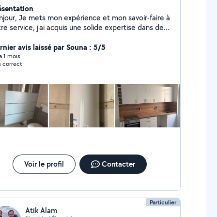
ésentation
njour, Je mets mon expérience et mon savoir-faire à
re service, j'ai acquis une solide expertise dans de
mbreux domaines. Je vous garantis un travail soigné
me tiens à votre disposition pour vous
rnier avis laissé par Souna : 5/5
porter une aide immédiate.
 a 1 mois
s correct
Voir le profil
Contacter
Particulier
Atik Alam