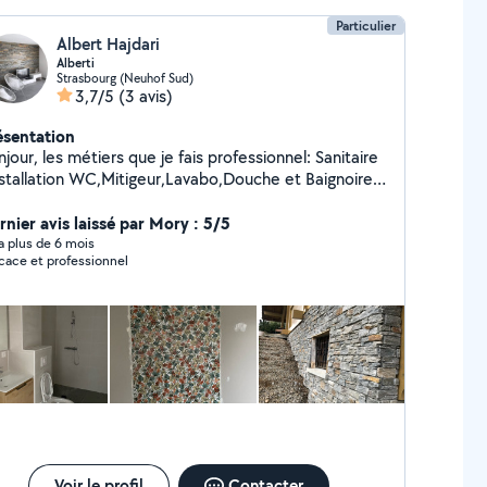
Particulier
Albert Hajdari
Alberti
Strasbourg (Neuhof Sud)
3,7/5
(3 avis)
ésentation
jour, les métiers que je fais professionnel: Sanitaire
nstallation WC,Mitigeur,Lavabo,Douche et Baignoire,
relage Pierre naturelle (intérieur et extérieur)
rnier avis laissé par Mory : 5/5
Peinture Parquet Instagram: Alberti.renovation
y a plus de 6 mois
icace et professionnel
Voir le profil
Contacter