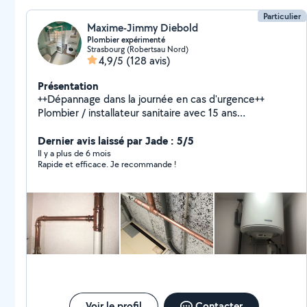
Particulier
Maxime-Jimmy Diebold
Plombier expérimenté
Strasbourg (Robertsau Nord)
4,9/5
(128 avis)
Présentation
++Dépannage dans la journée en cas d'urgence++
Plombier / installateur sanitaire avec 15 ans
d'expériences. Spécialiste en dépannage et rénovation.
Chauffe eau, cuisine, wc, salle de bain etc.. Jeune et
Dernier avis laissé par Jade : 5/5
sérieux.
Il y a plus de 6 mois
Rapide et efficace. Je recommande !
Voir le profil
Contacter