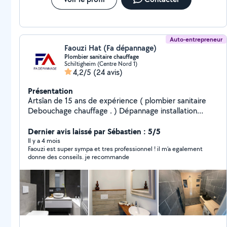
Auto-entrepreneur
Faouzi Hat (Fa dépannage)
Plombier sanitaire chauffage
Schiltigheim (Centre Nord 1)
4,2/5
(24 avis)
Présentation
Artsîan de 15 ans de expérience ( plombier sanitaire
Debouchage chauffage . ) Dépannage installation
plomberie, chauffage, sanitaire : - installation ballon eau
chaude électrique - Dépannage chaudière gaz murale
Dernier avis laissé par Sébastien : 5/5
et installation - recherche de fuite sur tout installation
Il y a 4 mois
Faouzi est super sympa et tres professionnel ! il m’a egalement
cuivre, P.E.R., multicouche - installation WC, mitigeur,
donne des conseils. je recommande
évier, baignoire, lavabo - débouchage - détection fuite
WC, fuite chaudière gaz et ballon électrique