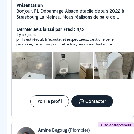
Présentation
Bonjour, PL Dépannage Alsace établie depuis 2022 à
Strasbourg La Meinau. Nous réalisons de salle de
bains,Nous assurons l'installation et le dépannage de
vos systèmes De chauffage et
Dernier avis laissé par Fred : 4/5
plomberie,Sanitaire,réparation de fuite installation
Il y a 7 jours
philly est réactif, à l'écoute, et respectueux. c'est une belle
WC,lavabo, robinet de douche,évier, débouchage
personne, c'était pas pour cette fois, mais sans doute une
,baignoire,peinture,panneau murale,Carrelage,Peinture
prochaine, bonne continuation à vous.
extérieur et intérieur,Démolitions a Strasbourg et ses
alentours. -Travail soigné -minutieux et propre. -Devis
Gratuit Nous sommes à votre entière disposition.
Voir le profil
Contacter
Auto-entrepreneur
Amine Begoug (Plombier)