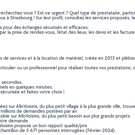
recherchez-vous ? Est-ce urgent ? Quel type de prestataire, particu
s à Strasbourg ! Sur leur profil, consultez les services proposés, le
ns pour des échanges sécurisés et efficaces.
r la prise de rendez-vous, l’état des lieux, les devis et les facture
ns de services et à la location de matériel, créée en 2013 et plébi
culier ou un professionnel pour réaliser toutes vos prestations, d
s secondes.
nnels en quelques minutes.
sécurisée et faites votre choix !
sur AlloVoisins, du plus petit village à la plus grande ville, tro
 millions de demandes postées par an
ible sur AlloVoisins, du plus petit besoin aux plus grands projets.
votre demande
oVoisins propose un bon rapport qualité/prix
chantillon de 5 671 personnes interrogées (Février 2024)