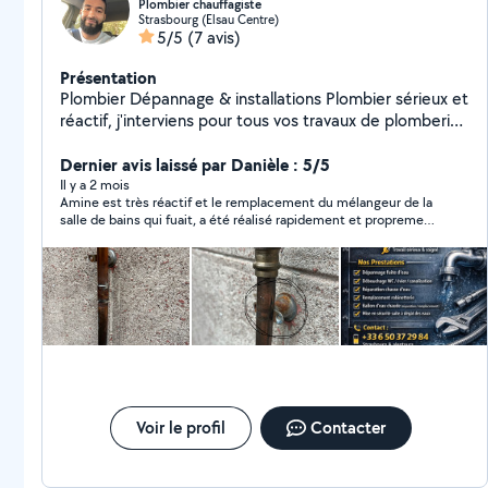
Plombier chauffagiste
Strasbourg (Elsau Centre)
5/5
(7 avis)
Présentation
Plombier Dépannage & installations Plombier sérieux et
réactif, j'interviens pour tous vos travaux de plomberie :
Fuites d'eau Débouchage (WC, évier, douche)
Remplacement robinetterie Chauffe-eau / ballon d'eau
Dernier avis laissé par Danièle : 5/5
chaude Installation sanitaire Petits travaux &
Il y a 2 mois
Amine est très réactif et le remplacement du mélangeur de la
réparations Intervention rapide, travail soigné, tarifs
salle de bains qui fuait, a été réalisé rapidement et proprement.
honnêtes.
Tarif très raisonnable. A recommander sans hésitation. Merci à
vous.
Voir le profil
Contacter