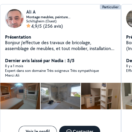
Particulier
Ali A
Montage meubles, peinture...
Schiltigheim (Ouest)
4,9/5
(256 avis)
Présentation
Pr
Bonjour j'effectue des travaux de bricolage,
Bon
assemblage de meubles, et tout mobilier, installation
(I
de plaque cuisson, évier, encastrement et
Évier) Car
raccordement. Pose de tringles à rideaux, perçage tous
Dernier avis laissé par Nadia : 5/5
De
murs, fixation éléments... Peinture, rafraîchissement,
Il y a 1 mois
Il 
Expert dans son domaine Très soigneux Très sympathique
Eff
réparation de murs endommagés.
Merci Ali
Voir le profil
Contacter