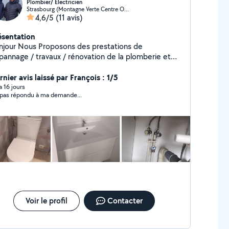
Plombier/ Électricien
Strasbourg (Montagne Verte Centre Ouest)
4,6/5
(11 avis)
ésentation
oposons des prestations de
travaux / rénovation de la plomberie et
 et d'ameublement et divers bricolage dans
 secteur de Strasbourg.
nier avis laissé par François : 1/5
 a 16 jours
 pas répondu à ma demande...
Voir le profil
Contacter