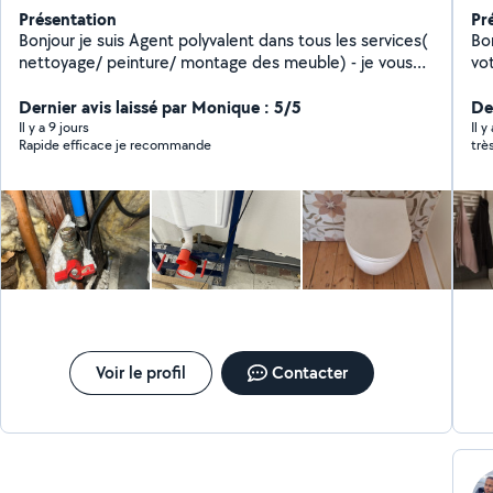
Présentation
Pr
Bonjour je suis Agent polyvalent dans tous les services(
Bo
nettoyage/ peinture/ montage des meuble) - je vous
vot
propose mes service beaucoup plus dans la plomberie
no
et installateur sanitaire - des dépannage - des
Dernier avis laissé par Monique : 5/5
et rapide. Je 
De
installations - des interventions - des recherches de
ap
Il y a 9 jours
Il y
Rapide efficace je recommande
trè
fuite plus réparations
Voir le profil
Contacter