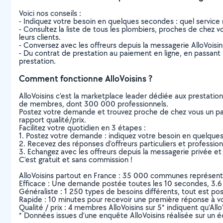
Voici nos conseils :
- Indiquez votre besoin en quelques secondes : quel service 
- Consultez la liste de tous les plombiers, proches de chez vou
leurs clients.
- Conversez avec les offreurs depuis la messagerie AlloVoisi
- Du contrat de prestation au paiement en ligne, en passant pa
prestation.
Comment fonctionne AlloVoisins ?
AlloVoisins c’est la marketplace leader dédiée aux prestatio
de membres, dont 300 000 professionnels.
Postez votre demande et trouvez proche de chez vous un parti
rapport qualité/prix.
Facilitez votre quotidien en 3 étapes :
1. Postez votre demande : indiquez votre besoin en quelque
2. Recevez des réponses d’offreurs particuliers et professio
3. Echangez avec les offreurs depuis la messagerie privée et 
C’est gratuit et sans commission !
AlloVoisins partout en France : 35 000 communes représentées 
Efficace : Une demande postée toutes les 10 secondes, 3.6
Généraliste : 1 250 types de besoins différents, tout est poss
Rapide : 10 minutes pour recevoir une première réponse à 
Qualité / prix : 4 membres AlloVoisins sur 5* indiquent qu’All
* Données issues d’une enquête AlloVoisins réalisée sur un é