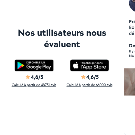
Pr
Bonjour Nous Pr
Nos utilisateurs nous
dépannage / 
d'électricité
évaluent
le
Der
Il y
N'a
4,6/5
4,6/5
Calculé à partir de 48731 avis
Calculé à partir de 66000 avis