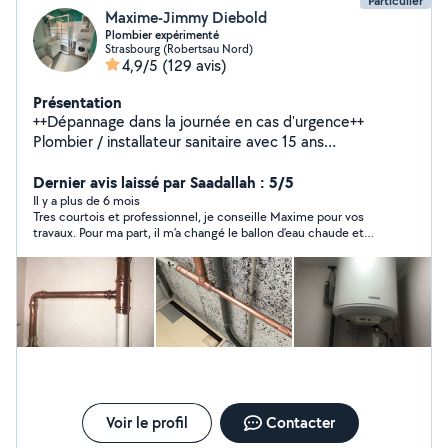
Particulier
Maxime-Jimmy Diebold
Plombier expérimenté
Strasbourg (Robertsau Nord)
4,9/5
(129 avis)
Présentation
++Dépannage dans la journée en cas d'urgence++
Plombier / installateur sanitaire avec 15 ans
d'expériences. Spécialiste en dépannage et rénovation.
Chauffe eau, cuisine, wc, salle de bain etc.. Jeune et
Dernier avis laissé par Saadallah : 5/5
sérieux.
Il y a plus de 6 mois
Tres courtois et professionnel, je conseille Maxime pour vos
travaux. Pour ma part, il m’a changé le ballon d’eau chaude et
tout c’est tres bien passé
Voir le profil
Contacter