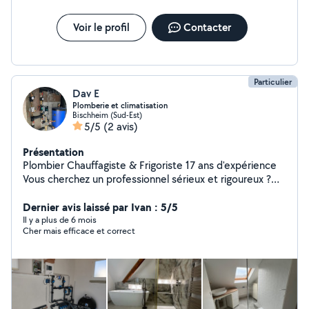
Voir le profil
Contacter
Particulier
Dav E
Plomberie et climatisation
Bischheim (Sud-Est)
5/5
(2 avis)
Présentation
Plombier Chauffagiste & Frigoriste 17 ans d'expérience
Vous cherchez un professionnel sérieux et rigoureux ?
Ne cherchez plus ! Avec plus de 17 ans d'expérience
dans le domaine de la plomberie, du chauffage et du
Dernier avis laissé par Ivan : 5/5
froid, je mets tout mon savoir-faire au service de vos
Il y a plus de 6 mois
Cher mais efficace et correct
projets, que ce soit pour une installation, une rénovation
ou un dépannage. Travail soigné Conseils personnalisés
Disponibilité et réactivité N'hésitez pas à me contacter,
même pour un simple renseignement : je suis toujours
disponible pour vous aider avec plaisir. ️ Je travaille
également avec une équipe spécialisée dans la