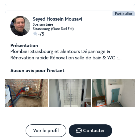
Particulier
Seyed Hossein Mousavi
Sos sanitaire
Strasbourg (Gare Sud Est)
-/5
Présentation
Plombier Strasbourg et alentours Dépannage &
Rénovation rapide Rénovation salle de bain & WC :
rénovation complète, douche à l'italienne, WC
suspendu, baignoire, modernisation équipements
Aucun avis pour l'instant
sanitaires Dépannage & installation : fuites,
débouchage, robinet, lavabo, siphon, radiateur, chauffe-
eau, flexible douche Chauffage & équipements :
installation et réparation radiateur, entretien et
remplacement chauffe-eau / ballon Petits travaux :
remplacement joints, réparations rapides, entretien
général plomberie Travail propre et soigné Intervention
rapide Prix raisonnables Devis gratuit Strasbourg et
alentours Réponse rapide assurée
Voir le profil
Contacter