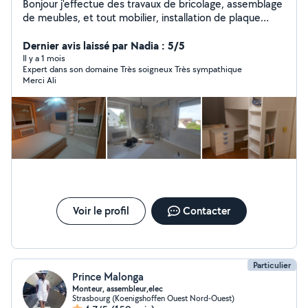
Bonjour j'effectue des travaux de bricolage, assemblage
de meubles, et tout mobilier, installation de plaque
cuisson, évier, encastrement et raccordement. Pose de
tringles à rideaux, perçage tous murs, fixation
Dernier avis laissé par Nadia : 5/5
éléments... Peinture, rafraîchissement, réparation de
Il y a 1 mois
Expert dans son domaine Très soigneux Très sympathique
murs endommagés.
Merci Ali
Voir le profil
Contacter
Particulier
Prince Malonga
Monteur, assembleur,elec
Strasbourg (Koenigshoffen Ouest Nord-Ouest)