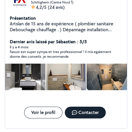
Schiltigheim (Centre Nord 1)
4,2/5
(24 avis)
Présentation
Artsîan de 15 ans de expérience ( plombier sanitaire
Debouchage chauffage . ) Dépannage installation
plomberie, chauffage, sanitaire : - installation ballon eau
chaude électrique - Dépannage chaudière gaz murale et
Dernier avis laissé par Sébastien : 5/5
installation - recherche de fuite sur tout installation
Il y a 4 mois
Faouzi est super sympa et tres professionnel ! il m’a egalement
cuivre, P.E.R., multicouche - installation WC, mitigeur,
donne des conseils. je recommande
évier, baignoire, lavabo - débouchage - détection fuite
WC, fuite chaudière gaz et ballon électrique
Voir le profil
Contacter