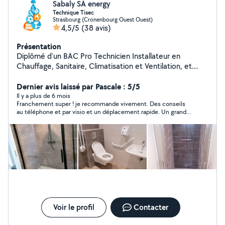
Sabaly SA energy
Technique Tisec
Strasbourg (Cronenbourg Ouest Ouest)
4,5/5
(38 avis)
Présentation
Diplômé d'un BAC Pro Technicien Installateur en
Chauffage, Sanitaire, Climatisation et Ventilation, et
CAP électricien je possède 10 ans d'expérience dans le
domaine. Reconnu pour mon sérieux, ma rigueur et mon
Dernier avis laissé par Pascale : 5/5
travail honnête , je m'engage à fournir des prestations
Il y a plus de 6 mois
Franchement super ! je recommande vivement. Des conseils
de qualité, en respectant les normes et les délais. Ma
au téléphone et par visio et un déplacement rapide. Un grand
polyvalence et mon expertise me permettent de
merci !!!
m'adapter à divers projets, tout en garantissant un
travail soigné et professionnel.
Voir le profil
Contacter