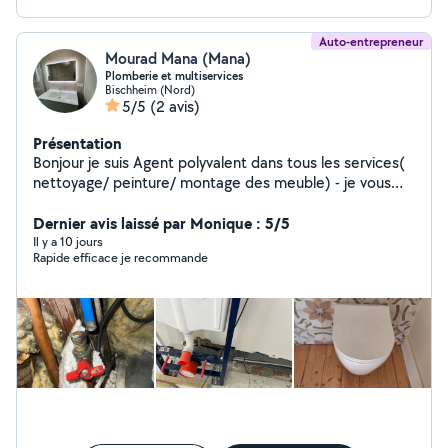
Auto-entrepreneur
Mourad Mana (Mana)
Plomberie et multiservices
Bischheim (Nord)
5/5
(2 avis)
Présentation
Bonjour je suis Agent polyvalent dans tous les services(
nettoyage/ peinture/ montage des meuble) - je vous
propose mes service beaucoup plus dans la plomberie
et installateur sanitaire - des dépannage - des
Dernier avis laissé par Monique : 5/5
installations - des interventions - des recherches de
Il y a 10 jours
Rapide efficace je recommande
fuite plus réparations