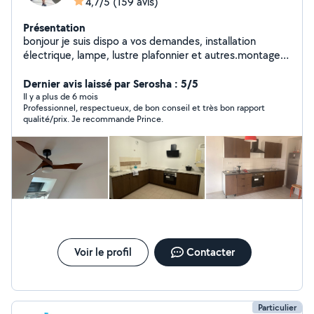
4,7/5
(159 avis)
Présentation
bonjour je suis dispo a vos demandes, installation
électrique, lampe, lustre plafonnier et autres.montage
des meubles, kit ,cuisine découpe de plan de travail et
plomberie
Dernier avis laissé par Serosha : 5/5
Il y a plus de 6 mois
Professionnel, respectueux, de bon conseil et très bon rapport
qualité/prix. Je recommande Prince.
Voir le profil
Contacter
Particulier