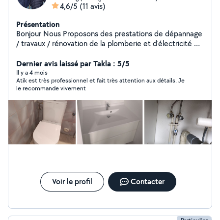
4,6/5
(11 avis)
Présentation
Bonjour Nous Proposons des prestations de dépannage
/ travaux / rénovation de la plomberie et d'électricité et
d'ameublement et divers bricolage dans le secteur de
Strasbourg.
Dernier avis laissé par Takla : 5/5
Il y a 4 mois
Atik est très professionnel et fait très attention aux détails. Je
le recommande vivement
Voir le profil
Contacter