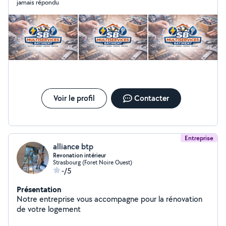
jamais répondu
et rénovation intérieure. Grâce à une solide expérience
terrain, SB Multiservices Bâtiment accompagne aussi
bien les particuliers que les professionnels, en
proposant des solutions fiables, durables et adaptées à
chaque situation. L'entreprise s'engage à fournir un
travail soigné, dans le respect des normes en vigueur,
avec des valeurs essentielles : réactivité, transparence,
qualité, confiance. Un seul interlocuteur, plusieurs
compétences, pour un chantier maîtrisé de A à Z.
Voir le profil
Contacter
Entreprise
alliance btp
Revonation intérieur
Strasbourg (Foret Noire Ouest)
-/5
Présentation
Notre entreprise vous accompagne pour la rénovation
de votre logement