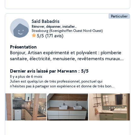
Particulier
Saïd Babadris
Rénover, dépanner, installer..
Strasbourg (Koenigshoffen Ouest Nord-Ouest)
5/5
(171 avis)
Présentation
Bonjour, Artisan expérimenté et polyvalent : plomberie
sanitaire, électricité, menuiserie, revêtements muraux
et sol, peinture... Je peux vous proposer mes services.
Travail soigné et de qualité, devis gratuit. Cordialement.
Dernier avis laissé par Marwann : 5/5
Il y a plus de 6 mois
Julien est quelqu’un de très professionnel, ponctuel qui
n’hésites pas à partager son expérience et donne de très bons
conseils. Très belle rencontre. Je le recommande vivement.
Merci pour tout Julien.