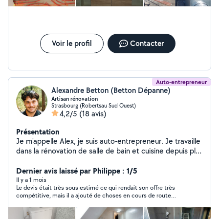
Voir le profil
Contacter
Auto-entrepreneur
Alexandre Betton (Betton Dépanne)
Artisan rénovation
Strasbourg (Robertsau Sud Ouest)
4,2/5
(18 avis)
Présentation
Je m'appelle Alex, je suis auto-entrepreneur. Je travaille
dans la rénovation de salle de bain et cuisine depuis plus
de 4 ans et je me déplace à Strasbourg et ses environs.
Je dispose d'un outillage professionnel et je vous
Dernier avis laissé par Philippe : 1/5
propose mes services : -MUR :Peinture, peinture couleur
Il y a 1 mois
Le devis était très sous estimé ce qui rendait son offre très
tapisserie, application d'enduit décoratif. -SOL :
compétitive, mais il a ajouté de choses en cours de route
Carrelage, Parquet, stratifié Dalle PVC - PlÂTRERIE :
comme une ligne d’évent, des frais ont grossi le devis. Ensuite
Montage cloison, faux plafonds, travaux d'isolation. -
des erreurs sur le choix des matériaux pour refaire la chape
ainsi que la quantité (sable avec gravier au lieu de sable fin ont