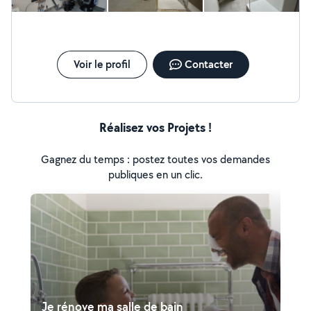
rénovation intérieure, capable de prendre en charge
tous vos travaux de : Placo / cloisons Carrelage Peinture
Électricité Parquet Maçonnerie Un seul interlocuteur
pour des travaux de qualité, menés avec sérieux du
début à la fin.
Voir le profil
Contacter
Réalisez vos Projets !
Gagnez du temps : postez toutes vos demandes
publiques en un clic.
Je rénove ma salle de bain