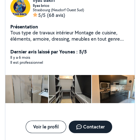
Ilyas Bakiri
Ilyas brico
Strasbourg (Neudorf Ouest Sud)
5/5
(68 avis)
Présentation
Tous type de travaux intérieur Montage de cuisine,
éléments, armoire, dressing, meubles en tout genre
Plombrie ,installation vasque wc... Électricité installation
électroménager Placo et réaménagement intérieur
Dernier avis laissé par Younes : 5/5
Il y a 6 mois
Il est professionnel
Voir le profil
Contacter