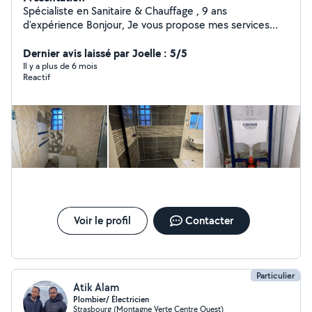
Spécialiste en Sanitaire & Chauffage , 9 ans
d'expérience Bonjour, Je vous propose mes services
dans les domaines suivants Sanitaire & Chauffage
Installation et remplacement : climatisation - ballon
Dernier avis laissé par Joelle : 5/5
Thermo - chaudières - chauffe-eau - radiateurs -
Il y a plus de 6 mois
Reactif
robinetterie - WC - douches - Parois - baignoires -
canalisations - meubles. Entretien et dépannage :
climatisation - pompe à chaleur - recherche de fuites -
désembouage - débouchage - remplacement de joints
et pièces défectueuses. Mes engagements : - Travail
soigné & finitions de qualité - Réactif & devis rapide -
Conseil personnalisé et solutions adaptées - Prix
attractifs
Voir le profil
Contacter
Particulier
Atik Alam
Plombier/ Électricien
Strasbourg (Montagne Verte Centre Ouest)