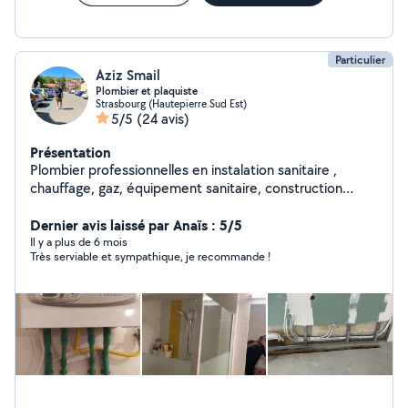
Particulier
Aziz Smail
Plombier et plaquiste
Strasbourg (Hautepierre Sud Est)
5/5
(24 avis)
Présentation
Plombier professionnelles en instalation sanitaire ,
chauffage, gaz, équipement sanitaire, construction
maçonnerie revêtement des murs et décoration
placoplâtre ,..et nettoyage industriel
Dernier avis laissé par Anaïs : 5/5
Il y a plus de 6 mois
Très serviable et sympathique, je recommande !