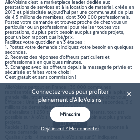
AlloVoisins c’est la marketplace leader dédiée aux
prestations de services et à la location de matériel, créée en
2013 et plébiscitée aujourd’hui par une communauté de plus
de 4,5 millions de membres, dont 300 000 professionnels.
Postez votre demande et trouvez proche de chez vous un
particulier ou un professionnel pour réaliser toutes vos
prestations, du plus petit besoin aux plus grands projets,
pour un bon rapport qualité/prix.
Facilitez votre quotidien en 3 étapes :
1. Postez votre demande : indiquez votre besoin en quelques
secondes.
2. Recevez des réponses d’offreurs particuliers et
professionnels en quelques minutes.
3. Echangez avec les offreurs depuis la messagerie privée et
sécurisée et faites votre choix !
C’est gratuit et sans commission !
AlloVoisins partout en France : 35 000 communes
Connectez-vous pour profiter
représentées sur AlloVoisins, du plus petit village à la plus
grande ville, trouvez un membre à proximité de chez vous !
pleinement d'AlloVoisins
Efficace : Une demande postée toutes les 10 secondes, 3.6
millions de demandes postées par an
Généraliste : 1 250 types de besoins différents, tout est
M'inscrire
possible sur AlloVoisins, du plus petit besoin aux plus grands
projets.
Carte
Rapide : 10 minutes pour recevoir une première réponse à
Déjà inscrit ? Me connecter
votre demande
Qualité / prix : 4 membres AlloVoisins sur 5* indiquent