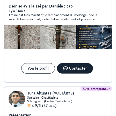
Fuites d'eau Débouchage (WC, évier, douche)
Remplacement robinetterie Chauffe-eau / ballon d'eau
Dernier avis laissé par Danièle : 5/5
chaude Installation sanitaire Petits travaux & réparations
Il y a 2 mois
Amine est très réactif et le remplacement du mélangeur de la
Intervention rapide, travail soigné, tarifs honnêtes.
salle de bains qui fuait, a été réalisé rapidement et proprement.
Tarif très raisonnable. A recommander sans hésitation. Merci à
vous.
Voir le profil
Contacter
Auto-entrepreneur
Tuna Altuntas (VOLTARYS)
Sanitaire - Chauffagiste
Schiltigheim (Centre Centre Nord)
4,9/5
(37 avis)
Présentation