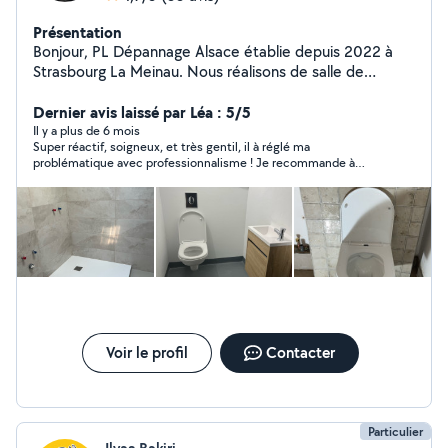
Présentation
Bonjour, PL Dépannage Alsace établie depuis 2022 à
Strasbourg La Meinau. Nous réalisons de salle de
bains,Nous assurons l'installation et le dépannage de
vos systèmes De chauffage et
Dernier avis laissé par Léa : 5/5
plomberie,Sanitaire,réparation de fuite installation
Il y a plus de 6 mois
Super réactif, soigneux, et très gentil, il à réglé ma
WC,lavabo, robinet de douche,évier, débouchage
problématique avec professionnalisme ! Je recommande à
,baignoire,peinture,panneau murale,Carrelage,Peinture
100%
extérieur et intérieur,Démolitions a Strasbourg et ses
alentours. -Travail soigné -minutieux et propre. -Devis
Gratuit Nous sommes à votre entière disposition.
Voir le profil
Contacter
Particulier