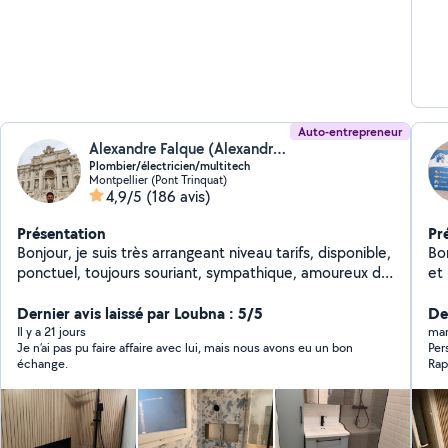
Auto-entrepreneur
Alexandre Falque (Alexandre Falque)
Plombier/électricien/multitech
Montpellier (Pont Trinquat)
4,9/5
(186 avis)
Présentation
Pr
Bonjour, je suis très arrangeant niveau tarifs, disponible,
Bo
ponctuel, toujours souriant, sympathique, amoureux du
et
travail bien fait, soigné, très exigeant avec moi même
IKE
et très équipé niveau matériel. -Electricité (mise aux
Dernier avis laissé par Loubna : 5/5
par
Der
normes ou amélioration d'installations, travaux neufs/
pet
Il y a 21 jours
mar
Je n’ai pas pu faire affaire avec lui, mais nous avons eu un bon
Per
de rénovation, dépannage, changement de tableaux,
Dé
échange.
Rap
chauffage électrique...) -Plomberie (dépannage, pose
pa
suis
et réparation de chauffe eau électrique, travaux neufs/
be
de rénovation, recherche et réparation de fuites,
changement de WC, chasse d'eau, mitigeurs...) -