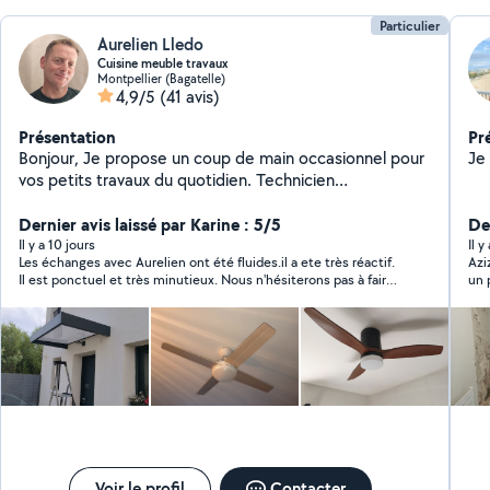
Particulier
Aurelien Lledo
Cuisine meuble travaux
Montpellier (Bagatelle)
4,9/5
(41 avis)
Présentation
Pr
Bonjour, Je propose un coup de main occasionnel pour
Je
vos petits travaux du quotidien. Technicien
expérimenté, je peux vous aider pour : *Montage de
meuble en kit ( Cuisine, bain, dressing, mobilier) *Petits
Dernier avis laissé par Karine : 5/5
De
travaux ( tringle, étagère, luminaire, ventilateur de
Il y a 10 jours
Il y
Les échanges avec Aurelien ont été fluides.il a ete très réactif.
Azi
plafond, décoration) Je suis outillé, autonome et j'aime
Il est ponctuel et très minutieux. Nous n'hésiterons pas à faire
un 
le travail propre et soigné. Je me déplace facilement
appel à lui pour de nouveaux travaux!
dans le secteur. N'hésitez pas à me contacter avec
quelques infos ou photos, je réponds rapidement. A
très bientôt Aurélien L
Voir le profil
Contacter