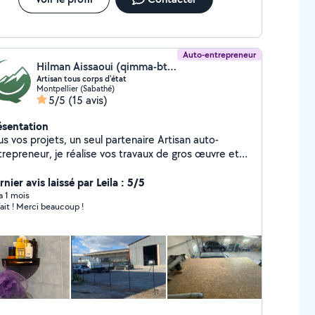
Auto-entrepreneur
Hilman Aissaoui (qimma-btp)
Artisan tous corps d'état
Montpellier (Sabathé)
5/5
(15 avis)
ésentation
s vos projets, un seul partenaire Artisan auto-
trepreneur, je réalise vos travaux de gros œuvre et
vre. Élevez vos projets Avec Qimma-BTP,
nez à vos chantiers la qualité et le soin qu'ils
nier avis laissé par Leila : 5/5
ritent.
 a 1 mois
fait ! Merci beaucoup !