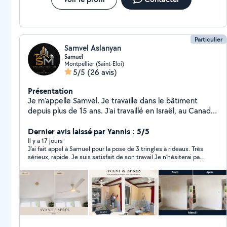
Particulier
Samvel Aslanyan
Samuel
Montpellier (Saint-Eloi)
5/5
(26 avis)
Présentation
Je m'appelle Samvel. Je travaille dans le bâtiment
depuis plus de 15 ans. J'ai travaillé en Israël, au Canada
et maintenant en France. J'effectue tous types de
travaux de construction à l'intérieur de la maison. Je
Dernier avis laissé par Yannis : 5/5
répare tous types de sols : stratifié, carrelage, linoléum,
Il y a 17 jours
J’ai fait appel à Samuel pour la pose de 3 tringles à rideaux. Très
peinture, plâtrerie, plomberie, cloisons sèches,
sérieux, rapide. Je suis satisfait de son travail Je n’hésiterai pas
charpentes métalliques, installation de meubles et
à refaire appel à lui en cas de besoin
installation de salles de bains. Je garantis la qualité de
mon travail. À bientôt.