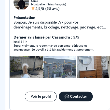
Samir
Montpellier (Saint-François)
4,8/5
(53 avis)
Présentation
Bonjour, Je suis disponible 7/7 pour vos
déménagements, bricolage, nettoyage, jardinage, ect
je reste à votre disposition pour toutes vos demandes
et au tâches quotidiennes. N'hésitez pas à me
Dernier avis laissé par Cassandra : 5/5
contacter je vous répondrai.
lundi à 11h
Super vraiment, je recommande personne, sérieuse et
arrangeante . Le travail a été fait rapidement et proprement.
Voir le profil
Contacter