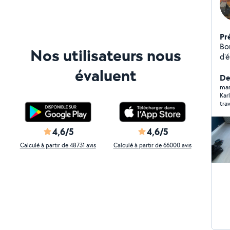
Pr
Bon
Nos utilisateurs nous
d'ét
Je 
évaluent
pet
Der
mar
Kar
tra
4,6/5
4,6/5
Calculé à partir de 48731 avis
Calculé à partir de 66000 avis