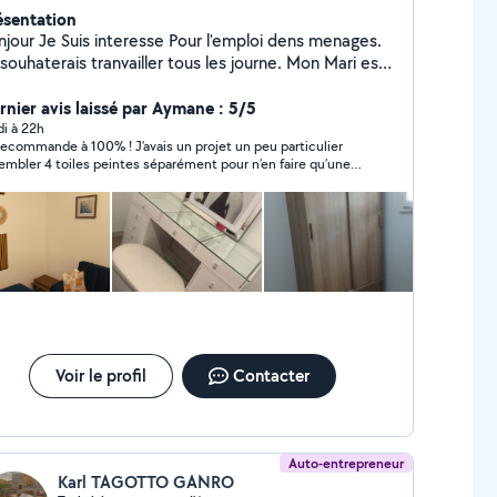
ésentation
eresse Pour l'emploi dens menages.
souhaterais tranvailler tous les journe. Mon Mari est
teresse pour demenagement Merci
rnier avis laissé par Aymane : 5/5
di à 22h
recommande à 100% ! J’avais un projet un peu particulier
embler 4 toiles peintes séparément pour n’en faire qu’une
le œuvre plusieurs personnes m’avaient dit que c’était
pliqué à réaliser proprement. Ce prestataire a su
prendre exactement ce que je voulais dès le départ et le
ultat final est parfait exactement comme je l’imaginais un
du propre, bien aligné, et me l’a accrocher aussi sur le mur
vail sérieux, à l’écoute, et une vraie qualité d’exécution. Je
ommande sans hésiter pour tout travaux
Voir le profil
Contacter
Auto-entrepreneur
Karl TAGOTTO GANRO