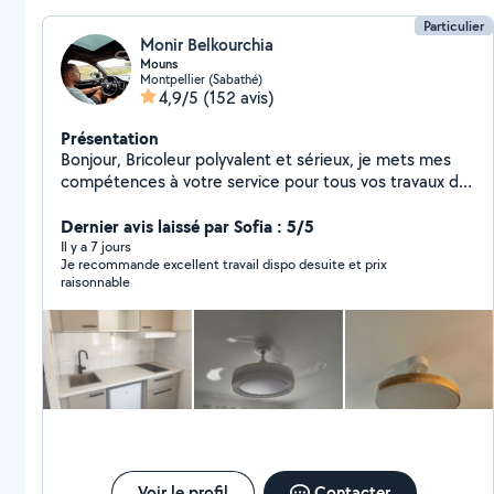
Particulier
Monir Belkourchia
Mouns
Montpellier (Sabathé)
4,9/5
(152 avis)
Présentation
Bonjour, Bricoleur polyvalent et sérieux, je mets mes
compétences à votre service pour tous vos travaux du
quotidien, petits ou grands. Mes compétences :
Bricolage en général Peinture intérieure / extérieure
Dernier avis laissé par Sofia : 5/5
Plâtre, enduit, rebouchage, finitions Réparations
Il y a 7 jours
Je recommande excellent travail dispo desuite et prix
diverses Dépannage et réparation machine à laver
raisonnable
Montage, démontage, petites installations Entretien et
améliorations de l'habitat Travail soigné Ponctuel et à
l'écoute Respect des délais Tarifs honnêtes N'hésitez
pas à me contacter, je réponds rapidement et je me
déplace avec plaisir pour vous aider
Voir le profil
Contacter