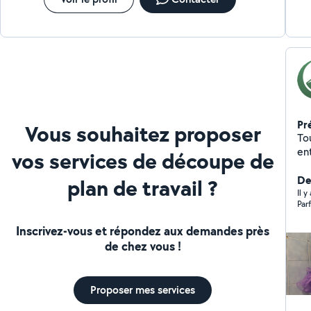
Pr
Vous souhaitez proposer
Tou
en
vos services de découpe de
second œu
don
Der
plan de travail ?
mé
Il y
Par
Inscrivez-vous et répondez aux demandes près
de chez vous !
Proposer mes services