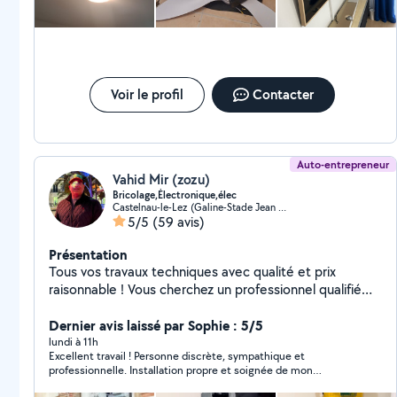
Voir le profil
Contacter
Auto-entrepreneur
Vahid Mir (zozu)
Bricolage,Électronique,élec
Castelnau-le-Lez (Galine-Stade Jean Fournier-Ouest)
5/5
(59 avis)
Présentation
Tous vos travaux techniques avec qualité et prix
raisonnable ! Vous cherchez un professionnel qualifié
pour vos travaux à la maison ou au bureau? Ne
cherchez plus, contactez-moi dès maintenant !
Dernier avis laissé par Sophie : 5/5
Installation professionnelle de ventilateurs de plafond
lundi à 11h
Excellent travail ! Personne discrète, sympathique et
Restez au frais en toute tranquillité ! Installation précise
professionnelle. Installation propre et soignée de mon
et sécurisée Utilisation d'outils professionnels adaptés
ventilateur de plafond. Je recommande sans hésiter Vahid.
Respect de toutes les normes de sécurité et