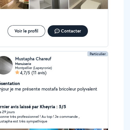
Voir le profil
Contacter
Particulier
Mustapha Chareuf
Menuiserie
Montpellier (Lapeyronie)
4,7/5
(11 avis)
ésentation
Bonjour je me présente mostafa bricoleur polyvalent
nier avis laissé par Kheyria : 5/5
 a 29 jours
sonne très professionnel ! Au top ! Je commande ,
stapha est très sympathique