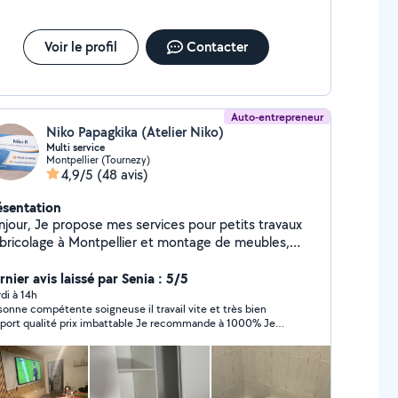
Voir le profil
Contacter
Auto-entrepreneur
Niko Papagkika (Atelier Niko)
Multi service
Montpellier (Tournezy)
4,9/5
(48 avis)
ésentation
njour, Je propose mes services pour petits travaux
 bricolage à Montpellier et montage de meubles,
A, cuisine, dressing peinture intérieur pose de
quet, stratifié fixation, étagère, tringle, luminaires
nier avis laissé par Senia : 5/5
its travaux de réparation Travail sérieux et soigné.
di à 14h
sonne compétente soigneuse il travail vite et très bien
placement rapide seulement disponibilité. N'hésitez
port qualité prix imbattable Je recommande à 1000% Je
s à m'envoyer un message Pour expliquer votre
 ravi
soin.