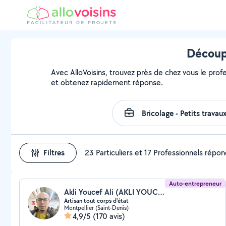
Découpe
Avec AlloVoisins, trouvez près de chez vous le profe
et obtenez rapidement réponse.
Filtres
23 Particuliers et 17 Professionnels répo
Auto-entrepreneur
Akli Youcef Ali (AKLI YOUCEF ALI)
Artisan tout corps d'état
Montpellier (Saint-Denis)
4,9/5
(170 avis)