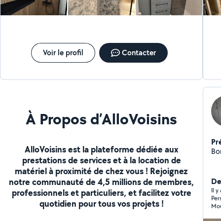
Rénovation appartement/maison -Démolition -
Domotique -Piscines -Débouchage de canalisations -
Petits travaux divers et variés... À tarifs très
avantageux. Et je fais profiter aux autres voisins de mes
tarifs préférentiels sur le matériel, ce qui est un gros
avantage pour vous. Mon plus gros secteur est sous
Voir le profil
Contacter
traitant en maintenance multitechnique de gros sites
sur Montpellier et alentours pour le numéro 3 français
en maintenance énergétique.
À Propos d’AlloVoisins
Pr
AlloVoisins est la plateforme dédiée aux
prestations de services et à la location de
matériel à proximité de chez vous ! Rejoignez
notre communauté de 4,5 millions de membres,
Der
Il y
professionnels et particuliers, et facilitez votre
Per
quotidien pour tous vos projets !
Mou