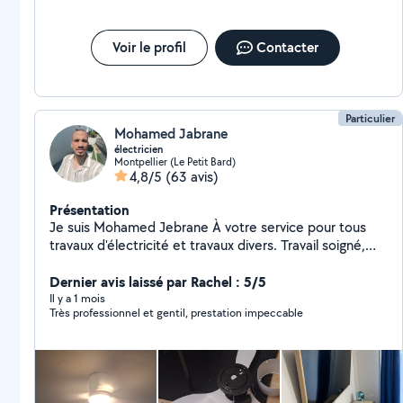
Voir le profil
Contacter
Particulier
Mohamed Jabrane
électricien
Montpellier (Le Petit Bard)
4,8/5
(63 avis)
Présentation
Je suis Mohamed Jebrane À votre service pour tous
travaux d'électricité et travaux divers. Travail soigné,
précision et honnêteté
Dernier avis laissé par Rachel : 5/5
Il y a 1 mois
Très professionnel et gentil, prestation impeccable