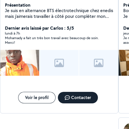
Présentation
Pr
Je suis en alternance BTS électrotechnique chez enedis
Bonjour Je Suis int
mais j'aimerais travailler à côté pour compléter mon
Je 
salaire j'ai la compétence de travailler chez des
in
particuliers en électricité domestique et surtout
Dernier avis laissé par Carlos : 5/5
De
dépannage en moins chère
lundi à 7h
jeu
Mohamady a fait un très bon travail avec beaucoup de soin.
Je 
Merci!
ass
seu
com
com
rés
ren
Tra
rec
Voir le profil
Contacter