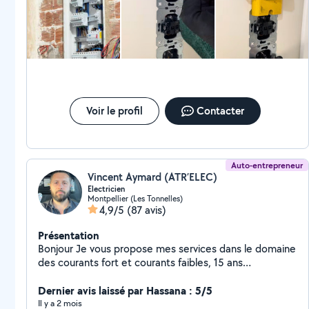
techniques Pour maisons, bureaux, magasins, etc.
Installation de cuisines et armoires Montage de
meubles Installation de robinetterie, éviers,
équipements sanitaires Câblage électrique,
interrupteurs et prises Installation de lampes, lustres et
éclairages Services électriques et électroniques
complets..... Précision, rapidité et qualité garanties
Contactez-nous par message ou téléphone réponse
Voir le profil
Contacter
rapide assurée !
Auto-entrepreneur
Vincent Aymard (ATR’ELEC)
Electricien
Montpellier (Les Tonnelles)
4,9/5
(87 avis)
Présentation
Bonjour Je vous propose mes services dans le domaine
des courants fort et courants faibles, 15 ans
d'expérience. Spécialisée également dans le câblage
informatique RJ45. Le siège de l'entreprise est situé au
Dernier avis laissé par Hassana : 5/5
259 rue de la Piscine 34080 Montpellier Aymard
Il y a 2 mois