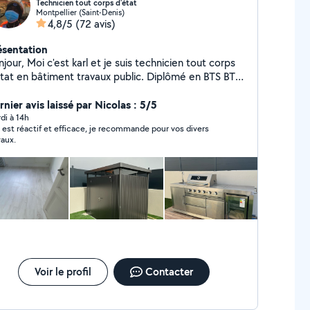
Technicien tout corps d'état
Montpellier (Saint-Denis)
4,8/5
(72 avis)
ésentation
jour, Moi c'est karl et je suis technicien tout corps
at en bâtiment travaux public. Diplômé en BTS BTP.
suis disponible pour vous aider à réaliser tout vos
its et grands travaux. Au plaisir
nier avis laissé par Nicolas : 5/5
di à 14h
l est réactif et efficace, je recommande pour vos divers
vaux.
Voir le profil
Contacter