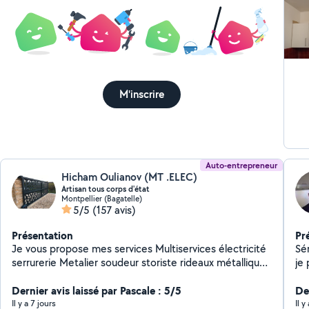
M'inscrire
Auto-entrepreneur
Hicham Oulianov (MT .ELEC)
Artisan tous corps d'état
Montpellier (Bagatelle)
5/5
(157 avis)
Présentation
Pr
Je vous propose mes services Multiservices électricité
Sér
serrurerie Metalier soudeur storiste rideaux métallique
je 
Volet roulant film solaire et tous vous montage de
pla
meubles 20 ans expérience petite mécanique travail
Dernier avis laissé par Pascale : 5/5
Der
soigné
Il y a 7 jours
Il 